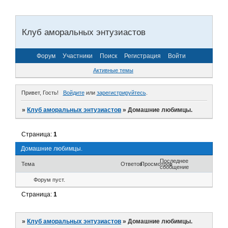
Клуб аморальных энтузиастов
Форум
Участники
Поиск
Регистрация
Войти
Активные темы
Привет, Гость!
Войдите
или
зарегистрируйтесь
.
»
Клуб аморальных энтузиастов
»
Домашние любимцы.
Страница:
1
Домашние любимцы.
Последнее
Тема
Ответов
Просмотров
сообщение
Форум пуст.
Страница:
1
»
Клуб аморальных энтузиастов
»
Домашние любимцы.