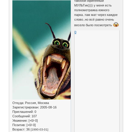
такооой офигенный
МУЛЬТик)))) у меня есть
полнометражка южного
парка..там мат через каждое
слово..но всё равно очень
весело было посмотреть
0
Откуда:
Россия, Москва
Зарегистрирован
: 2005-08-16
Приглашений:
0
Сообщений:
107
Уважение:
[+0/-0]
Позитив:
[+0/-0]
Возраст:
36
[1990-03-01]