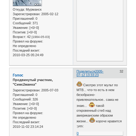
Откуда:
Мурманск
Зарегистрирован
: 2005-02-12
Приглашений:
0
Сообщений:
371
Уважение:
[+0/-0]
Позитив:
[+0/-0]
Возраст:
42
[1984-05-03]
Провел на форуме:
Не определено
Последний визит:
2010-03-25 05:24:49
Поделиться
2005-
32
Голос
07-12 13:33:23
Продвинутый участник,
"Симс2манка"
Смотрю этот мульт по
МТВ... что-то есть в нем
Зарегистрирован
: 2005-07-03
безобразно-
Приглашений:
0
Сообщений:
326
привлекательное.. сама не
Уважение:
[+0/-0]
знаю...
такой
Позитив:
[+0/-0]
откровенный стеб над
Провел на форуме:
американским образом
Не определено
жизни...
короче нравится
Последний визит:
:yes:
2010-11-02 23:14:24
0