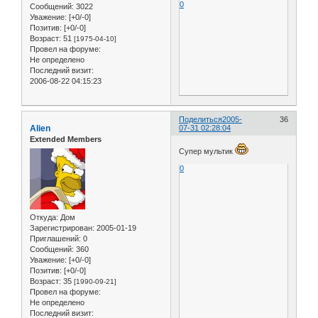
0
Сообщений:
3022
Уважение:
[+0/-0]
Позитив:
[+0/-0]
Возраст:
51
[1975-04-10]
Провел на форуме:
Не определено
Последний визит:
2006-08-22 04:15:23
Поделиться
2005-
36
Alien
07-31 02:28:04
Extended Members
Супер мультик
0
Откуда:
Дом
Зарегистрирован
: 2005-01-19
Приглашений:
0
Сообщений:
360
Уважение:
[+0/-0]
Позитив:
[+0/-0]
Возраст:
35
[1990-09-21]
Провел на форуме:
Не определено
Последний визит: