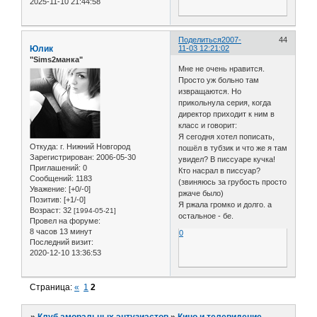
2025-11-10 21:44:58
Поделиться
2007-
44
Юлик
11-03 12:21:02
"Sims2манка"
Мне не очень нравится.
Просто уж больно там
извращаются. Но
прикольнула серия, когда
директор приходит к ним в
класс и говорит:
Я сегодня хотел пописать,
Откуда:
г. Нижний Новгород
пошёл в тубзик и что же я там
Зарегистрирован
: 2006-05-30
увидел? В писсуаре кучка!
Приглашений:
0
Кто насрал в писсуар?
Сообщений:
1183
(звиняюсь за грубость просто
Уважение:
[+0/-0]
ржаче было)
Позитив:
[+1/-0]
Я ржала громко и долго. а
Возраст:
32
[1994-05-21]
остальное - бе.
Провел на форуме:
8 часов 13 минут
0
Последний визит:
2020-12-10 13:36:53
Страница:
«
1
2
»
Клуб аморальных энтузиастов
»
Кино и телевидение