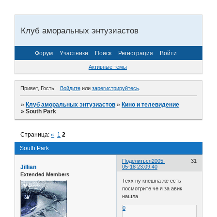
Клуб аморальных энтузиастов
Форум
Участники
Поиск
Регистрация
Войти
Активные темы
Привет, Гость!
Войдите
или
зарегистрируйтесь
.
»
Клуб аморальных энтузиастов
»
Кино и телевидение
»
South Park
Страница:
«
1
2
South Park
Поделиться
2005-
31
Jillian
05-18 23:09:40
Extended Members
Техх ну кнешна же есть
посмотрите че я за авик
нашла
0