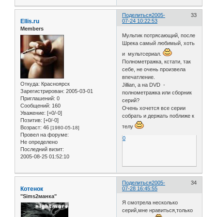
Поделиться
2005-
33
Ellis.ru
07-24 10:22:53
Members
Мультик потрясающий, после
Шрека самый любимый, хоть
и мультсериал.
Полнометражка, кстати, так
себе, не очень произвела
впечатление.
Откуда:
Красноярск
Jillian, а на DVD -
Зарегистрирован
: 2005-03-01
полнометражка или сборник
Приглашений:
0
серий?
Сообщений:
160
Очень хочется все серии
Уважение:
[+0/-0]
собрать и держать поближе к
Позитив:
[+0/-0]
телу
Возраст:
46
[1980-05-18]
Провел на форуме:
0
Не определено
Последний визит:
2005-08-25 01:52:10
Поделиться
2005-
34
Котенок
07-28 16:45:55
"Sims2манка"
Я смотрела несколько
серий,мне нравиться,только