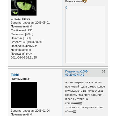
Кенни жалко
.
0
Откуда:
Питер
Зарегистрирован
: 2005-05-01
Приглашений:
0
Сообщений:
236
Уважение:
[+0/-0]
Позитив:
[+0/-0]
Возраст:
36
[1990-08-08]
Провел на форуме:
Не определено
Последний визит:
2011-06-03 16:51:25
Поделиться
2005-
35
Tehhi
07-29 02:44:49
"Sims2манка"
а мне понравилось в серии
про новый год, в самом конце
мульта ктота из человечеков
говорить "так, чота забыли"...
и все смотрят на
кенни)))))))))
то есть в етом мульте его не
Зарегистрирован
: 2005-01-04
убили)))
Приглашений:
0