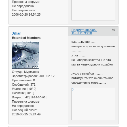
Провел на форуме:
Не определено
Последний визит:
2006-10-20 14:54:25
Поделиться
2005-
39
Jillian
11-07 23:33:38
Extended Members
саш ...ты шо ........
наверное просто не догоняеш
...............
хтяя ........
не наверна кажетса шо эта
как та нецензурно и похабно
.........
Откуда:
Мурманск
лушо свыкайса ..........
Зарегистрирован
: 2005-02-12
патамушто это очень точное
Приглашений:
0
определение мира ........
Сообщений:
371
Уважение:
[+0/-0]
0
Позитив:
[+0/-0]
Возраст:
42
[1984-05-03]
Провел на форуме:
Не определено
Последний визит:
2010-03-25 05:24:49