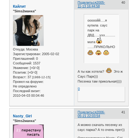
Поделиться
2005-
40
Кайлит
11-13 16:44:58
"Sims2манка"
ооооойй.....я
купила саус
парк на
ДВД......ухх...........скока
мата
.......ПРИКОЛЬНО!!!!!!!!!!!
Откуда:
Москва
Зарегистрирован
: 2005-02-02
Приглашений:
0
Сообщений:
1537
Уважение:
[+0/-0]
А ты как хотела?
Это ж
Позитив:
[+0/-0]
Саус Парк)))
Возраст:
37
[1988-12-15]
Песенка там прикольная))))
Провел на форуме:
Не определено
0
Последний визит:
2010-04-03 00:04:46
Поделиться
2006-
41
Nasty_Girl
05-21 22:03:54
"Sims2манка"
А можно скачать песенку из
саус парка? А то очень прет))