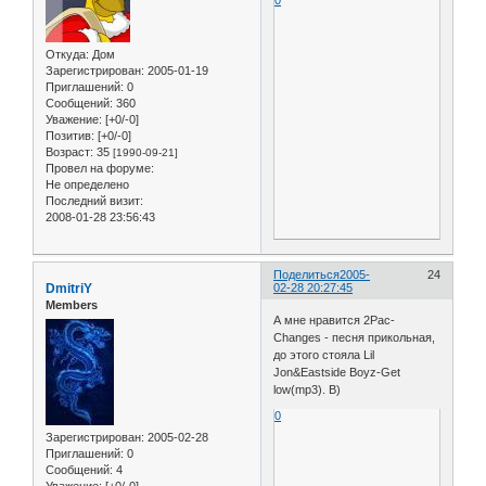
Откуда:
Дом
Зарегистрирован
: 2005-01-19
Приглашений:
0
Сообщений:
360
Уважение:
[+0/-0]
Позитив:
[+0/-0]
Возраст:
35
[1990-09-21]
Провел на форуме:
Не определено
Последний визит:
2008-01-28 23:56:43
Поделиться
2005-
24
DmitriY
02-28 20:27:45
Members
А мне нравится 2Pac-
Changes - песня прикольная,
до этого стояла Lil
Jon&Eastside Boyz-Get
low(mp3). B)
0
Зарегистрирован
: 2005-02-28
Приглашений:
0
Сообщений:
4
Уважение:
[+0/-0]