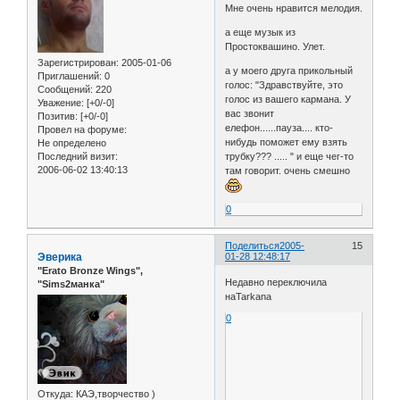
Мне очень нравится мелодия.
а еще музык из
Простоквашино. Улет.
Зарегистрирован
: 2005-01-06
а у моего друга прикольный
Приглашений:
0
голос: "Здравствуйте, это
Сообщений:
220
голос из вашего кармана. У
Уважение:
[+0/-0]
вас звонит
Позитив:
[+0/-0]
елефон......пауза.... кто-
Провел на форуме:
нибудь поможет ему взять
Не определено
Последний визит:
трубку??? ..... " и еще чег-то
2006-06-02 13:40:13
там говорит. очень смешно
0
Поделиться
2005-
15
Эверика
01-28 12:48:17
"Erato Bronze Wings",
Недавно переключила
"Sims2манка"
наTarkana
0
Откуда:
КАЭ,творчество )