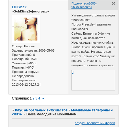
Поделиться
2005-
30
Lili Black
05-07 09:30:34
~GoldSims2-фотограф~
У меня долко стояла мелодия
"Мобильник"
Потом Freestile (правильно
написала?)
Сейчас Eminem и Dido - не
помню, как называется
Хочу скачать песню из убить
Откуда:
Россия
Билла. Очень нравится. Да ни
Зарегистрирован
: 2005-05-05
как не найду. Не знаете где
Приглашений:
0
взять? Только чтоб Sms-ку не
Сообщений:
1570
посылать, у меня не
Уважение:
[+0/-0]
получается что-то через них.
Позитив:
[+0/-0]
Провел на форуме:
0
Не определено
Последний визит:
2013-03-12 08:27:24
Страница:
1
2
3
4
»
»
Клуб аморальных энтузиастов
»
Мобильные телефоны и
связь.
»
Ваша мелодия на мобильном.
создать бесплатный форум