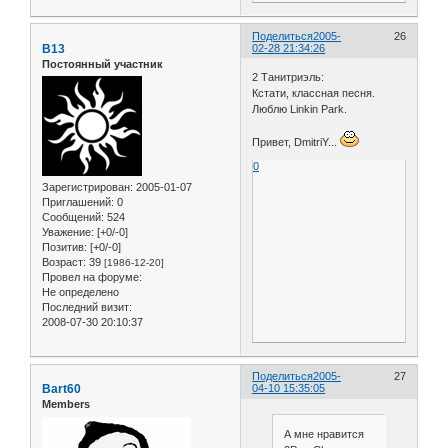
Поделиться
2005-
26
B13
02-28 21:34:26
Постоянный участник
2 Танитриэль:
Кстати, классная песня.
Люблю Linkin Park.
Привет, DmitriY...
0
Зарегистрирован
: 2005-01-07
Приглашений:
0
Сообщений:
524
Уважение:
[+0/-0]
Позитив:
[+0/-0]
Возраст:
39
[1986-12-20]
Провел на форуме:
Не определено
Последний визит:
2008-07-30 20:10:37
Поделиться
2005-
27
Bart60
04-10 15:35:05
Members
А мне нравится