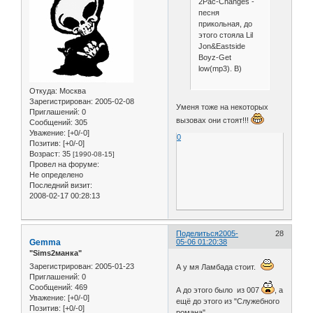
2Pac-Changes -
песня
прикольная, до
этого стояла Lil
Jon&Eastside
Boyz-Get
low(mp3). B)
Откуда:
Москва
Зарегистрирован
: 2005-02-08
Уменя тоже на некоторых
Приглашений:
0
вызовах они стоят!!!
Сообщений:
305
Уважение:
[+0/-0]
0
Позитив:
[+0/-0]
Возраст:
35
[1990-08-15]
Провел на форуме:
Не определено
Последний визит:
2008-02-17 00:28:13
Поделиться
2005-
28
Gemma
05-06 01:20:38
"Sims2манка"
Зарегистрирован
: 2005-01-23
А у мя Ламбада стоит.
Приглашений:
0
Сообщений:
469
А до этого было из 007
, а
Уважение:
[+0/-0]
ещё до этого из "Служебного
Позитив:
[+0/-0]
романа"