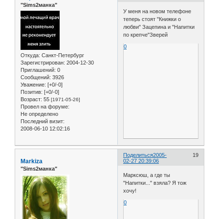
"Sims2манка"
У меня на новом телефоне
теперь стоят "Книжки о
любви" Зацепина и "Напитки
по крепче"Зверей
0
Откуда:
Санкт-Петербург
Зарегистрирован
: 2004-12-30
Приглашений:
0
Сообщений:
3926
Уважение:
[+0/-0]
Позитив:
[+0/-0]
Возраст:
55
[1971-05-26]
Провел на форуме:
Не определено
Последний визит:
2008-06-10 12:02:16
Поделиться
2005-
19
Markiza
02-27 20:39:06
"Sims2манка"
Марксюш, а где ты
"Напитки..." взяла? Я тож
хочу!
0