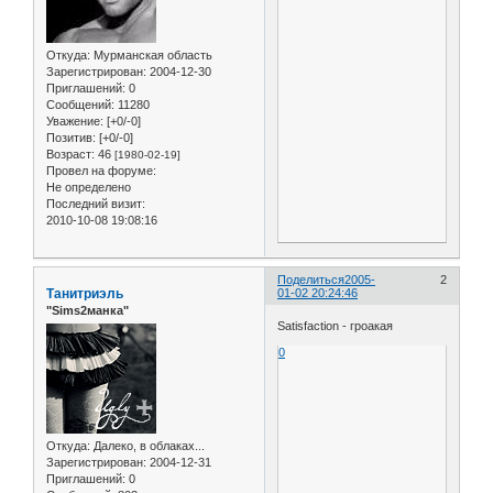
Откуда:
Мурманская область
Зарегистрирован
: 2004-12-30
Приглашений:
0
Сообщений:
11280
Уважение:
[+0/-0]
Позитив:
[+0/-0]
Возраст:
46
[1980-02-19]
Провел на форуме:
Не определено
Последний визит:
2010-10-08 19:08:16
Поделиться
2005-
2
Танитриэль
01-02 20:24:46
"Sims2манка"
Satisfaction - гроакая
0
Откуда:
Далеко, в облаках...
Зарегистрирован
: 2004-12-31
Приглашений:
0