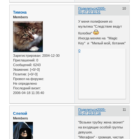
Поделиться
2005-
10
Тимона
01-27 22:11:51
Members
У меня полифония из
мультика "Следствие ведут
Колобки"
Иногда меняю на "Magic
Key" и "Милый мой, ботаник"
0
Зарегистрирован
: 2004-12-30
Приглашений:
0
Сообщений:
6243
Уважение:
[+0/-0]
Позитив:
[+0/-0]
Провел на форуме:
Не определено
Последний визит:
2006-04-18 11:35:40
Поделиться
2005-
11
Слепой
01-27 23:37:16
Members
"Возьми трубку жена звонит"
на входящие особой группы
девушек.
"Мегафон" - громкая, чистая