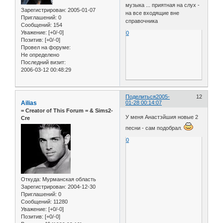
музыка ... приятная на слух -
Зарегистрирован
: 2005-01-07
на все входящие вне
Приглашений:
0
справочника
Сообщений:
154
Уважение:
[+0/-0]
0
Позитив:
[+0/-0]
Провел на форуме:
Не определено
Последний визит:
2006-03-12 00:48:29
Поделиться
2005-
12
Ailias
01-28 00:14:07
= Сreator of This Forum = & Sims2-
У меня Анастэйшия новые 2
Cre
песни - сам подобрал.
0
Откуда:
Мурманская область
Зарегистрирован
: 2004-12-30
Приглашений:
0
Сообщений:
11280
Уважение:
[+0/-0]
Позитив:
[+0/-0]