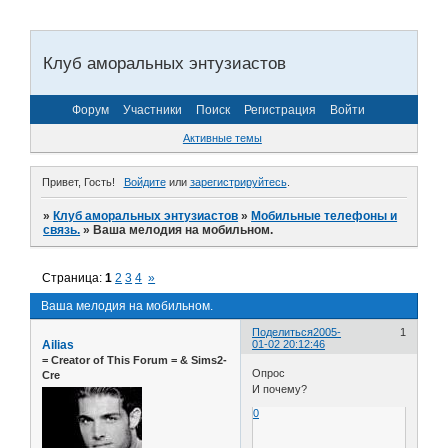
Клуб аморальных энтузиастов
Форум
Участники
Поиск
Регистрация
Войти
Активные темы
Привет, Гость!
Войдите
или
зарегистрируйтесь
.
»
Клуб аморальных энтузиастов
»
Мобильные телефоны и
связь.
»
Ваша мелодия на мобильном.
Страница:
1
2
3
4
»
Ваша мелодия на мобильном.
Поделиться
2005-
1
Ailias
01-02 20:12:46
= Сreator of This Forum = & Sims2-
Опрос
Cre
И почему?
0