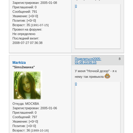
Зарегистрирован
: 2005-01-08
0
Приглашений:
0
Сообщений:
791
Уважение:
[+0/-0]
Позитив:
[+0/-0]
Возраст:
35
[1991-07-15]
Провел на форуме:
Не определено
Последний визит:
2008-07-27 07:36:38
Поделиться
2005-
8
Markiza
01-08 23:56:15
"Sims2манка"
У меня "Ночной дозор" - я к
нему так привыкла
0
Откуда:
МОСКВА
Зарегистрирован
: 2005-01-06
Приглашений:
0
Сообщений:
797
Уважение:
[+0/-0]
Позитив:
[+0/-0]
Возраст:
36
[1989-10-16]