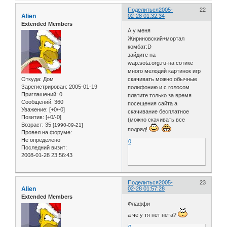
Поделиться
2005-
22
Alien
02-28 01:32:34
Extended Members
А у меня
Жириновский+мортал
комбат:D
зайдите на
wap.sota.org.ru-на сотике
много мелодий картинок игр
Откуда:
Дом
скачивать можно обычные
Зарегистрирован
: 2005-01-19
полифонию и с голосом
Приглашений:
0
платите только за время
Сообщений:
360
посещения сайта а
Уважение:
[+0/-0]
скачивание бесплатное
Позитив:
[+0/-0]
(можно скачивать все
Возраст:
35
[1990-09-21]
подряд!
Провел на форуме:
Не определено
0
Последний визит:
2008-01-28 23:56:43
Поделиться
2005-
23
Alien
02-28 01:57:28
Extended Members
Флаффи
а че у тя нет нета?
0