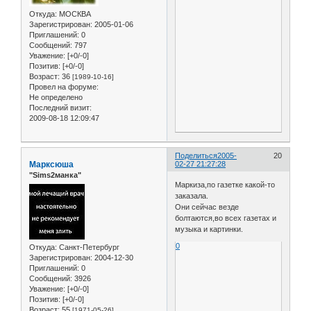
Откуда:
МОСКВА
Зарегистрирован
: 2005-01-06
Приглашений:
0
Сообщений:
797
Уважение:
[+0/-0]
Позитив:
[+0/-0]
Возраст:
36
[1989-10-16]
Провел на форуме:
Не определено
Последний визит:
2009-08-18 12:09:47
Поделиться
2005-
20
Марксюша
02-27 21:27:28
"Sims2манка"
Маркиза,по газетке какой-то
заказала.
Они сейчас везде
болтаются,во всех газетах и
музыка и картинки.
0
Откуда:
Санкт-Петербург
Зарегистрирован
: 2004-12-30
Приглашений:
0
Сообщений:
3926
Уважение:
[+0/-0]
Позитив:
[+0/-0]
Возраст:
55
[1971-05-26]