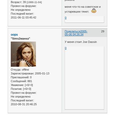
Возраст:
39
[1986-11-04]
Провел на форуме:
меня что-то на советское и
Не определено
устаревшее тянет.
Последний визит:
2011-06-11 03:45:42
0
Поделиться
2005-
29
oops
05-06 04:26:34
"Sims2манка"
У меня стоит Joe Dassin
0
Откуда:
offline
Зарегистрирован
: 2005-01-13
Приглашений:
0
Сообщений:
881
Уважение:
[+0/-0]
Позитив:
[+0/-0]
Провел на форуме:
Не определено
Последний визит:
2010-08-31 20:46:25