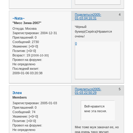
Поделиться
2005-
4
~Nata~
01-03 04:16:31
"Мисс Зима-2007"
Чёрный
Откуда:
Москва
бумер(Серёга)Нравится
Зарегистрирован
: 2004-12-31
очень!
Приглашений:
0
Сообщений:
2730
0
Уважение:
[+0/-0]
Позитив:
[+0/-0]
Возраст:
19
[2006-10-30]
Провел на форуме:
Не определено
Последний визит:
2009-01-06 03:20:38
Поделиться
2005-
5
Элен
01-03 22:50:29
Members
Зарегистрирован
: 2005-01-03
Bell-нравится
Приглашений:
0
мне эта песня.
Сообщений:
74
Уважение:
[+0/-0]
Позитив:
[+0/-0]
Провел на форуме:
Мне тоже муж закачал ее, но
Не определено
она очень тихо звучит.