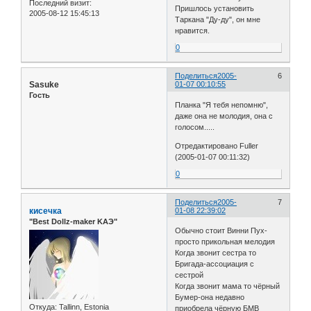
Последний визит:
Пришлось установить
2005-08-12 15:45:13
Таркана "Ду-ду", он мне
нравится.
0
Поделиться
2005-
6
Sasuke
01-07 00:10:55
Гость
Планка "Я тебя непомню",
даже она не молодия, она с
голосом.....
Отредактировано Fuller
(2005-01-07 00:11:32)
0
Поделиться
2005-
7
кисечка
01-08 22:39:02
"Best Dollz-maker KAЭ"
Обычно стоит Винни Пух-
просто прикольная мелодия
Когда звонит сестра то
Бригада-ассоциация с
сестрой
Когда звонит мама то чёрный
Бумер-она недавно
Откуда:
Tallinn, Estonia
приобрела чёрную БМВ