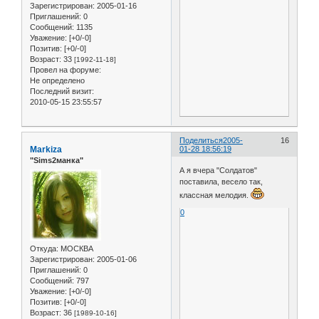
Зарегистрирован
: 2005-01-16
Приглашений:
0
Сообщений:
1135
Уважение:
[+0/-0]
Позитив:
[+0/-0]
Возраст:
33
[1992-11-18]
Провел на форуме:
Не определено
Последний визит:
2010-05-15 23:55:57
Поделиться
2005-
16
Markiza
01-28 18:56:19
"Sims2манка"
А я вчера "Солдатов"
поставила, весело так,
классная мелодия.
0
Откуда:
МОСКВА
Зарегистрирован
: 2005-01-06
Приглашений:
0
Сообщений:
797
Уважение:
[+0/-0]
Позитив:
[+0/-0]
Возраст:
36
[1989-10-16]