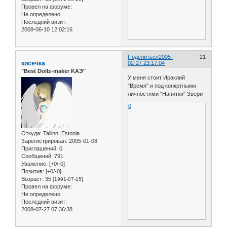
Провел на форуме:
Не определено
Последний визит:
2008-06-10 12:02:16
Поделиться
2005-
21
кисечка
02-27 23:17:04
"Best Dollz-maker KAЭ"
У меня стоит Ираклий
"Время" и под конкртными
личностями "Напитки" Звери
0
Откуда:
Tallinn, Estonia
Зарегистрирован
: 2005-01-08
Приглашений:
0
Сообщений:
791
Уважение:
[+0/-0]
Позитив:
[+0/-0]
Возраст:
35
[1991-07-15]
Провел на форуме:
Не определено
Последний визит:
2008-07-27 07:36:38