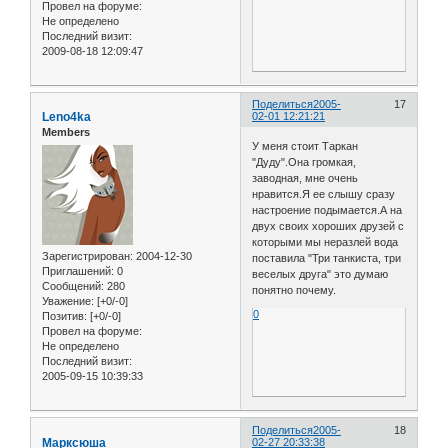
Провел на форуме:
Не определено
Последний визит:
2009-08-18 12:09:47
Поделиться
2005-
17
Leno4ka
02-01 12:21:21
Members
У меня стоит Таркан
"Дуду".Она громкая,
заводная, мне очень
нравится.Я ее слышу сразу
настроение подымается.А на
двух своих хороших друзей с
которыми мы неразлей вода
Зарегистрирован
: 2004-12-30
поставила "Три танкиста, три
Приглашений:
0
веселых друга" это думаю
Сообщений:
280
понятно почему.
Уважение:
[+0/-0]
0
Позитив:
[+0/-0]
Провел на форуме:
Не определено
Последний визит:
2005-09-15 10:39:33
Поделиться
2005-
18
Марксюша
02-27 20:33:38