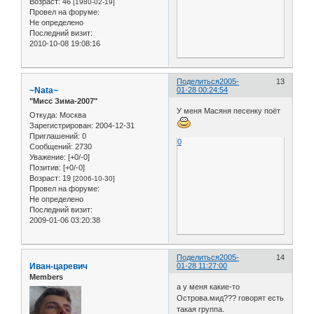
Возраст:
46
[1980-02-19]
Провел на форуме:
Не определено
Последний визит:
2010-10-08 19:08:16
Поделиться
2005-
13
~Nata~
01-28 00:24:54
"Мисс Зима-2007"
У меня Масяня песенку поёт
Откуда:
Москва
Зарегистрирован
: 2004-12-31
Приглашений:
0
0
Сообщений:
2730
Уважение:
[+0/-0]
Позитив:
[+0/-0]
Возраст:
19
[2006-10-30]
Провел на форуме:
Не определено
Последний визит:
2009-01-06 03:20:38
Поделиться
2005-
14
Иван-царевич
01-28 11:27:00
Members
а у меня какие-то
Острова.мид??? говорят есть
такая группа.