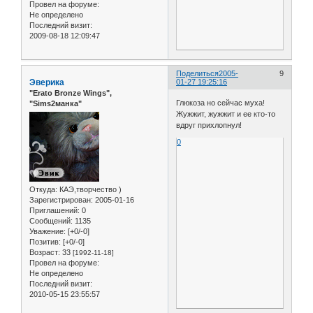
Провел на форуме:
Не определено
Последний визит:
2009-08-18 12:09:47
Поделиться
2005-
9
Эверика
01-27 19:25:16
"Erato Bronze Wings",
Глюкоза но сейчас муха!
"Sims2манка"
Жужжит, жужжит и ее кто-то
вдруг прихлопнул!
0
Откуда:
КАЭ,творчество )
Зарегистрирован
: 2005-01-16
Приглашений:
0
Сообщений:
1135
Уважение:
[+0/-0]
Позитив:
[+0/-0]
Возраст:
33
[1992-11-18]
Провел на форуме:
Не определено
Последний визит:
2010-05-15 23:55:57