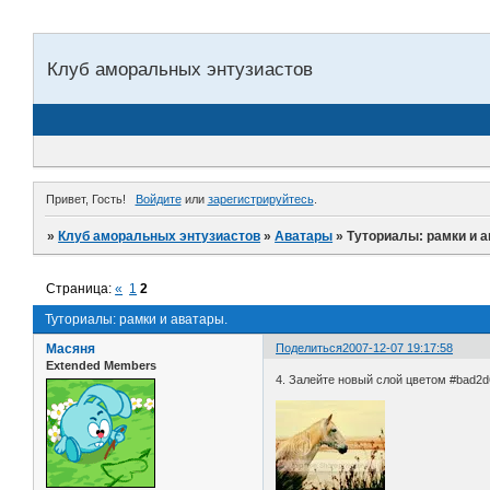
Клуб аморальных энтузиастов
Привет, Гость!
Войдите
или
зарегистрируйтесь
.
»
Клуб аморальных энтузиастов
»
Аватары
»
Туториалы: рамки и а
Страница:
«
1
2
Туториалы: рамки и аватары.
Масяня
Поделиться
2007-12-07 19:17:58
Extended Members
4. Залейте новый слой цветом #bad2d