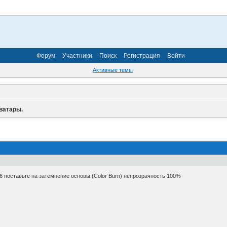
Форум
Участники
Поиск
Регистрация
Войти
Активные темы
ватары.
6 поставьте на затемнение основы (Color Burn) непрозрачность 100%