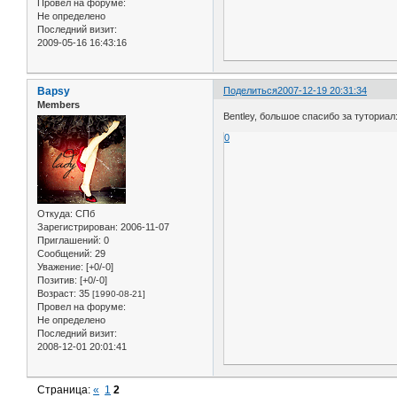
Провел на форуме:
Не определено
Последний визит:
2009-05-16 16:43:16
Bapsy
Поделиться
2007-12-19 20:31:34
Members
Bentley, большое спасибо за туториал
0
Откуда:
СПб
Зарегистрирован
: 2006-11-07
Приглашений:
0
Сообщений:
29
Уважение:
[+0/-0]
Позитив:
[+0/-0]
Возраст:
35
[1990-08-21]
Провел на форуме:
Не определено
Последний визит:
2008-12-01 20:01:41
Страница:
«
1
2