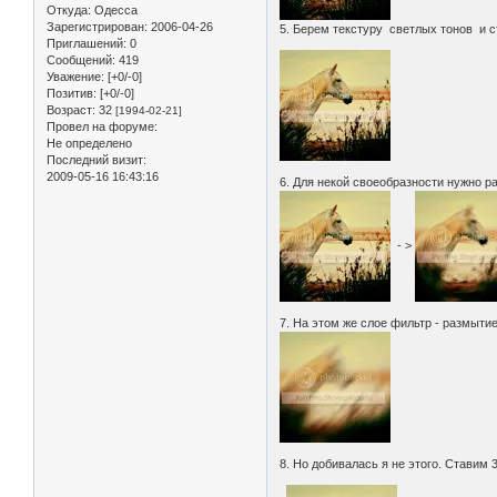
Откуда:
Одесса
Зарегистрирован
: 2006-04-26
5. Берем текстуру светлых тонов и 
Приглашений:
0
Сообщений:
419
Уважение:
[+0/-0]
Позитив:
[+0/-0]
Возраст:
32
[1994-02-21]
Провел на форуме:
Не определено
Последний визит:
2009-05-16 16:43:16
6. Для некой своеобразности нужно р
- >
7. На этом же слое фильтр - размытие
8. Но добивалась я не этого. Ставим