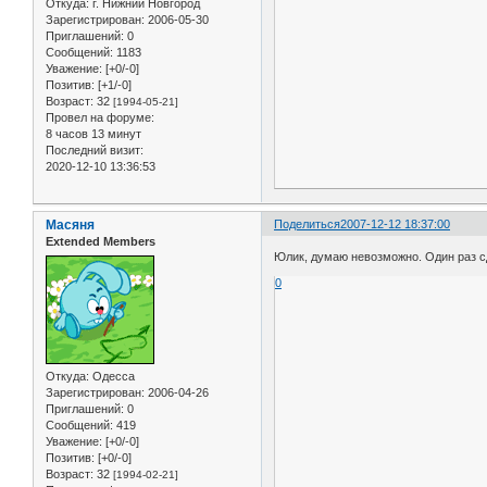
Откуда:
г. Нижний Новгород
Зарегистрирован
: 2006-05-30
Приглашений:
0
Сообщений:
1183
Уважение:
[+0/-0]
Позитив:
[+1/-0]
Возраст:
32
[1994-05-21]
Провел на форуме:
8 часов 13 минут
Последний визит:
2020-12-10 13:36:53
Масяня
Поделиться
2007-12-12 18:37:00
Extended Members
Юлик, думаю невозможно. Один раз с
0
Откуда:
Одесса
Зарегистрирован
: 2006-04-26
Приглашений:
0
Сообщений:
419
Уважение:
[+0/-0]
Позитив:
[+0/-0]
Возраст:
32
[1994-02-21]