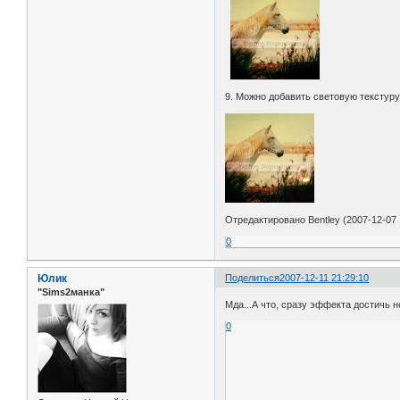
9. Можно добавить световую текстуру
Отредактировано Bentley (2007-12-07 
0
Юлик
Поделиться
2007-12-11 21:29:10
"Sims2манка"
Мда...А что, сразу эффекта достичь
0