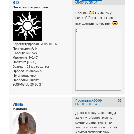
B13
06-03 10:30:34
Постоянный участник
Пасиба.
Ну почему
нечего? Просто я пытаюсь
всё сделать по частям.
0
Зарегистрирован
: 2005-01-07
Приглашений:
0
Сообщений:
524
Уважение:
[+0/-0]
Позитив:
[+0/-0]
Возраст:
39
[1986-12-20]
Провел на форуме:
Не определено
Последний визит:
2008-07-30 20:10:37
Поделиться
2006-
82
Vissla
06-10 02:01:54
Members
Долго не получалось сюда
заглянуть(время мое на
компе ограничено, а так
хочется всего посмотреть)
Альбом Человеческих