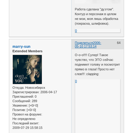
Работа сделана "дуэтом".
Контур и персонаж в целом
не мои, моя лишь обработка
(покраска, шлифовка).
0
Поделиться
2006-
64
marry-sun
05-10 17:53:14
Extended Members
О-о-о!!!! Супер! Такое
чувство, что ЭТО сейчас
поднимет голову и посмотрит
прямо в глаза! Просто нет
слов!!! :clapping:
0
Откуда:
Новосибирск
Зарегистрирован
: 2006-04-17
Приглашений:
0
Сообщений:
289
Уважение:
[+0/-0]
Позитив:
[+0/-0]
Провел на форуме:
Не определено
Последний визит:
2009-07-29 15:58:15