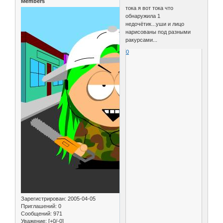
Members
тока я вот тока что
обнаружила 1
недочётик...уши и лицо
нарисованы под разными
ракурсами...
0
Зарегистрирован
: 2005-04-05
Приглашений:
0
Сообщений:
971
Уважение:
[+0/-0]