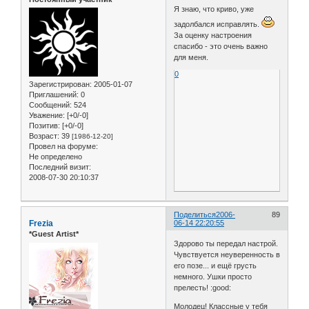
Я знаю, что криво, уже
задолбался исправлять.
За оценку настроения
спасибо - это очень важно
для меня.
0
Зарегистрирован
: 2005-01-07
Приглашений:
0
Сообщений:
524
Уважение:
[+0/-0]
Позитив:
[+0/-0]
Возраст:
39
[1986-12-20]
Провел на форуме:
Не определено
Последний визит:
2008-07-30 20:10:37
Поделиться
2006-
89
Frezia
06-14 22:20:55
*Guest Artist*
Здорово ты передал настрой.
Чувствуется неуверенность в
его позе... и ещё грусть
немного. Ушки просто
прелесть! :good:
Молодец! Классные у тебя