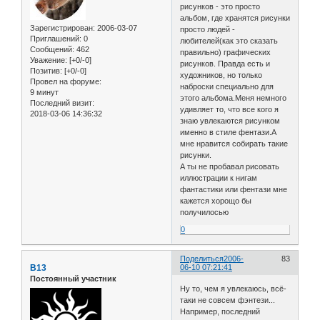
рисунков - это просто
альбом, где хранятся рисунки
Зарегистрирован
: 2006-03-07
просто людей -
Приглашений:
0
любителей(как это сказать
Сообщений:
462
правильно) графических
Уважение:
[+0/-0]
рисунков. Правда есть и
Позитив:
[+0/-0]
художников, но только
Провел на форуме:
наброски специально для
9 минут
этого альбома.Меня немного
Последний визит:
удивляет то, что все кого я
2018-03-06 14:36:32
знаю увлекаются рисунком
именно в стиле фентази.А
мне нравится собирать такие
рисунки.
А ты не пробавал рисовать
иллюстрации к нигам
фантастики или фентази мне
кажется хорощо бы
получилосью
0
Поделиться
2006-
83
B13
06-10 07:21:41
Постоянный участник
Ну то, чем я увлекаюсь, всё-
таки не совсем фэнтези...
Например, последний