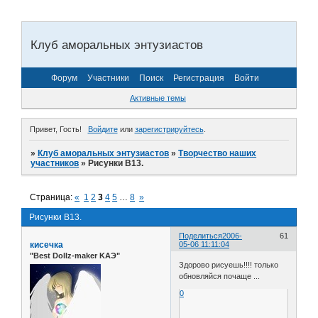
Клуб аморальных энтузиастов
Форум
Участники
Поиск
Регистрация
Войти
Активные темы
Привет, Гость!
Войдите
или
зарегистрируйтесь
.
»
Клуб аморальных энтузиастов
»
Творчество наших
участников
»
Рисунки B13.
Страница:
«
1
2
3
4
5
…
8
»
Рисунки B13.
Поделиться
2006-
61
кисечка
05-06 11:11:04
"Best Dollz-maker KAЭ"
Здорово рисуешь!!!! только
обновляйся почаще ...
0