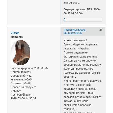
in progress...
Отредактировано B13 (2006-
06-11 02:58:56)
0
Поделиться
2006-
85
Vissla
06-11 07:01:26
Members
И это того стоило!
Браво! Чудесно! :applause:
:applause: :clapping:
Полное ощущение
фотографии ,а не рисунка.
Да, контур и сам рисунок
воспринимаются по разному:
Зарегистрирован
: 2006-03-07
кажется просто разное
Приглашений:
0
толкование одного и того же
Сообщений:
462
события .
Уважение:
[+0/-0]
и мне нравится и то и другое,
Позитив:
[+0/-0]
и контур, и конечный
Провел на форуме:
реультат с красной розой -
9 минут
символично.Чем - то он
Последний визит:
перекликается с рисунком от
2018-03-06 14:36:32
10 мая( они у меня
рядышком в альбоме
теперью).
только почему он такой