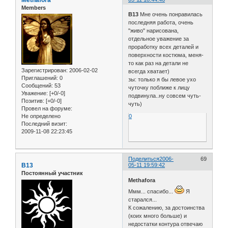
Members
B13
Мне очень понравилась
последняя работа, очень
"живо" нарисована,
отдельное уважение за
проработку всех деталей и
поверхности костюма, меня-
то как раз на детали не
Зарегистрирован
: 2006-02-02
всегда хватает)
Приглашений:
0
зы: только я бы левое ухо
Сообщений:
53
чуточку поближе к лицу
Уважение:
[+0/-0]
подвинула..ну совсем чуть-
Позитив:
[+0/-0]
чуть)
Провел на форуме:
Не определено
0
Последний визит:
2009-11-08 22:23:45
Поделиться
2006-
69
B13
05-11 19:59:42
Постоянный участник
Methafora
Ммм... спасибо...
Я
старался...
К сожалению, за достоинства
(коих много больше) и
недостатки контура отвечаю