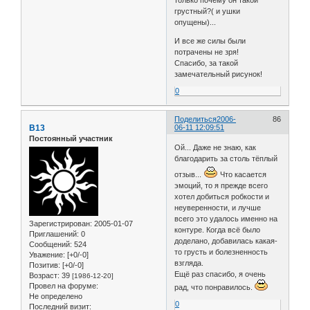
грустный?( и ушки
опущены)...
И все же силы были
потрачены не зря!
Спасибо, за такой
замечательный рисунок!
0
Поделиться
2006-
86
B13
06-11 12:09:51
Постоянный участник
Ой... Даже не знаю, как
благодарить за столь тёплый
отзыв...
Что касается
эмоций, то я прежде всего
хотел добиться робкости и
неуверенности, и лучше
всего это удалось именно на
Зарегистрирован
: 2005-01-07
контуре. Когда всё было
Приглашений:
0
доделано, добавилась какая-
Сообщений:
524
то грусть и болезненность
Уважение:
[+0/-0]
взгляда.
Позитив:
[+0/-0]
Ещё раз спасибо, я очень
Возраст:
39
[1986-12-20]
Провел на форуме:
рад, что понравилось.
Не определено
0
Последний визит: