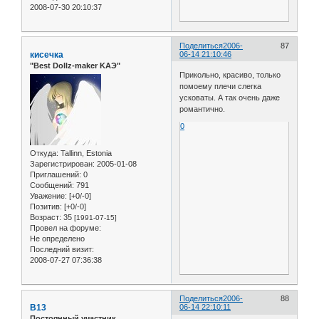
2008-07-30 20:10:37
Поделиться
2006-
87
кисечка
06-14 21:10:46
"Best Dollz-maker KAЭ"
Прикольно, красиво, только
помоему плечи слегка
усковаты. А так очень даже
романтично.
0
Откуда:
Tallinn, Estonia
Зарегистрирован
: 2005-01-08
Приглашений:
0
Сообщений:
791
Уважение:
[+0/-0]
Позитив:
[+0/-0]
Возраст:
35
[1991-07-15]
Провел на форуме:
Не определено
Последний визит:
2008-07-27 07:36:38
Поделиться
2006-
88
B13
06-14 22:10:11
Постоянный участник