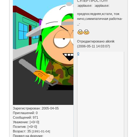
СУПЕР ПРОСТО!!!!
:applause: :applause:
предпоследняя,кстати, тож
ничо,симмпатичная работка-
_-
Отредактировано alionik
(2006-05-11 14:03:07)
0
Зарегистрирован
: 2005-04-05
Приглашений:
0
Сообщений:
971
Уважение:
[+0/-0]
Позитив:
[+0/-0]
Возраст:
35
[1991-01-04]
Провел на форуме: