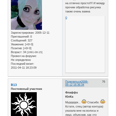
на отлично просто!!!! И между
прочим обработка рисунка
также очень важна
0
Зарегистрирован
: 2005-12-11
Приглашений:
0
Сообщений:
327
Уважение:
[+0/-0]
Позитив:
[+0/-0]
Возраст:
34
[1991-08-15]
Провел на форуме:
Не определено
Последний визит:
2011-04-11 18:23:09
Поделиться
2006-
76
B13
05-12 16:36:34
Постоянный участник
Флаффu
ЮлКа
Мурррррк...
Спасибо.
Кстати, спец (автор контура)
указала мне на волосы и
лицо, объяснив, как это