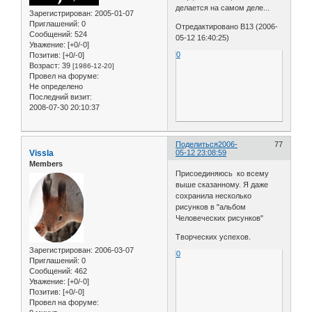
делается на самом деле...
Зарегистрирован
: 2005-01-07
Приглашений:
0
Отредактировано B13 (2006-
Сообщений:
524
05-12 16:40:25)
Уважение:
[+0/-0]
0
Позитив:
[+0/-0]
Возраст:
39
[1986-12-20]
Провел на форуме:
Не определено
Последний визит:
2008-07-30 20:10:37
Поделиться
2006-
77
Vissla
05-12 23:08:59
Members
Присоединяюсь ко всему
выше сказанному. Я даже
сохранила несколько
рисунков в "альбом
Человеческих рисунков"
Творческих успехов.
Зарегистрирован
: 2006-03-07
0
Приглашений:
0
Сообщений:
462
Уважение:
[+0/-0]
Позитив:
[+0/-0]
Провел на форуме: