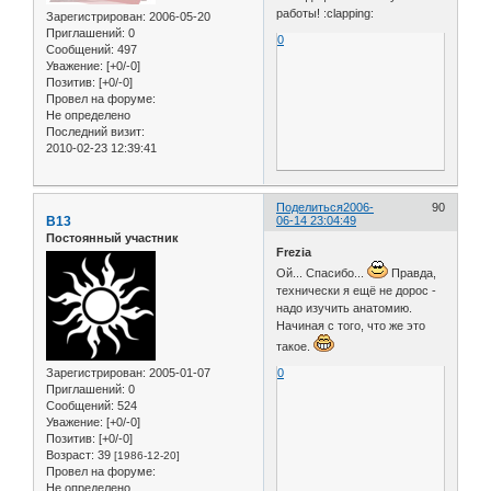
работы! :clapping:
Зарегистрирован
: 2006-05-20
Приглашений:
0
0
Сообщений:
497
Уважение:
[+0/-0]
Позитив:
[+0/-0]
Провел на форуме:
Не определено
Последний визит:
2010-02-23 12:39:41
Поделиться
2006-
90
B13
06-14 23:04:49
Постоянный участник
Frezia
Ой... Спасибо...
Правда,
технически я ещё не дорос -
надо изучить анатомию.
Начиная с того, что же это
такое.
Зарегистрирован
: 2005-01-07
0
Приглашений:
0
Сообщений:
524
Уважение:
[+0/-0]
Позитив:
[+0/-0]
Возраст:
39
[1986-12-20]
Провел на форуме:
Не определено