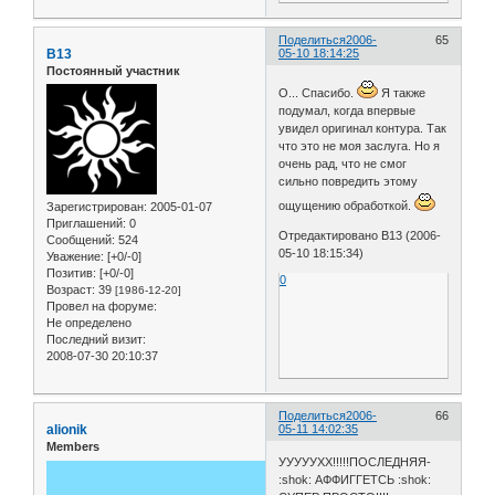
Поделиться
2006-
65
B13
05-10 18:14:25
Постоянный участник
О... Спасибо.
Я также
подумал, когда впервые
увидел оригинал контура. Так
что это не моя заслуга. Но я
очень рад, что не смог
сильно повредить этому
ощущению обработкой.
Зарегистрирован
: 2005-01-07
Приглашений:
0
Отредактировано B13 (2006-
Сообщений:
524
05-10 18:15:34)
Уважение:
[+0/-0]
Позитив:
[+0/-0]
0
Возраст:
39
[1986-12-20]
Провел на форуме:
Не определено
Последний визит:
2008-07-30 20:10:37
Поделиться
2006-
66
alionik
05-11 14:02:35
Members
УУУУУХХ!!!!!ПОСЛЕДНЯЯ-
:shok: АФФИГГЕТСЬ :shok: