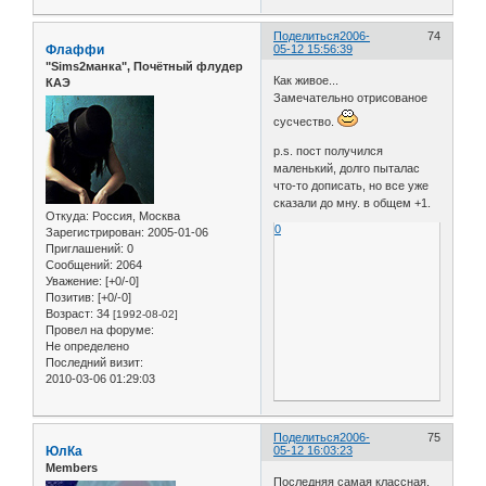
Поделиться
2006-
74
Флаффи
05-12 15:56:39
"Sims2манка", Почётный флудер
Как живое...
КАЭ
Замечательно отрисованое
сусчество.
p.s. пост получился
маленький, долго пыталас
что-то дописать, но все уже
сказали до мну. в общем +1.
Откуда:
Россия, Москва
0
Зарегистрирован
: 2005-01-06
Приглашений:
0
Сообщений:
2064
Уважение:
[+0/-0]
Позитив:
[+0/-0]
Возраст:
34
[1992-08-02]
Провел на форуме:
Не определено
Последний визит:
2010-03-06 01:29:03
Поделиться
2006-
75
ЮлКа
05-12 16:03:23
Members
Последняя самая классная,