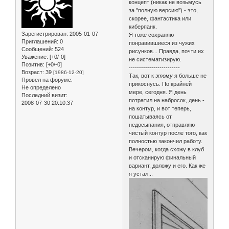
концепт (никак не возьмусь
за "полную версию") - это,
скорее, фантастика или
киберпанк.
Зарегистрирован
: 2005-01-07
Я тоже сохраняю
Приглашений:
0
понравившиеся из чужих
Сообщений:
524
рисунков... Правда, почти их
Уважение:
[+0/-0]
не систематизирую.
Позитив:
[+0/-0]
-------------------------
Возраст:
39
[1986-12-20]
Так, вот к
этому
я больше не
Провел на форуме:
прикоснусь. По крайней
Не определено
мере, сегодня. Я день
Последний визит:
потратил на набросок, день -
2008-07-30 20:10:37
на контур, и вот теперь,
пошатываясь от
недосыпания, отправляю
чистый контур после того, как
полностью закончил работу.
Вечером, когда схожу в клуб
и отсканирую финальный
вариант, доложу и его. Как же
я устал...