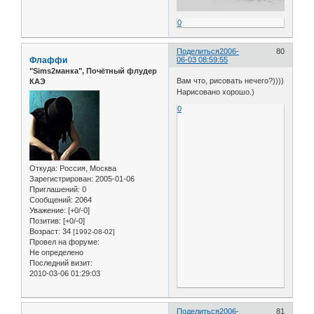
0
Поделиться
2006-
80
Флаффи
06-03 08:59:55
"Sims2манка", Почётный флудер
Вам что, рисовать нечего?))))
КАЭ
Нарисовано хорошо.)
0
Откуда:
Россия, Москва
Зарегистрирован
: 2005-01-06
Приглашений:
0
Сообщений:
2064
Уважение:
[+0/-0]
Позитив:
[+0/-0]
Возраст:
34
[1992-08-02]
Провел на форуме:
Не определено
Последний визит:
2010-03-06 01:29:03
Поделиться
2006-
81