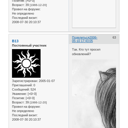
Позитив:
[+0/-0]
Возраст:
39
[1986-12-20]
Провел на форуме:
Не определено
Последний визит:
2008-07-30 20:10:37
Поделиться
2006-
63
B13
05-10 17:43:05
Постоянный участник
Так. Кто тут просил
обновлений?
Зарегистрирован
: 2005-01-07
Приглашений:
0
Сообщений:
524
Уважение:
[+0/-0]
Позитив:
[+0/-0]
Возраст:
39
[1986-12-20]
Провел на форуме:
Не определено
Последний визит:
2008-07-30 20:10:37