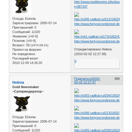
http://www.modthesims.info/download.p
t=387337
Откуда:
Estonia
Зарегистрирован
: 2005-07-14
http://www.fortysecondstreet.de/include
Приглашений:
0
Сообщений:
11320
Уважение:
[+0/-0]
Позитив:
[+0/-0]
http://www.fortysecondstreet.de/include
Возраст:
55
[1970-08-31]
Отредактировано Helena
Провел на форуме:
Не определено
(2010-02-02 12:27:38)
Последний визит:
0
2010-12-09 14:26:20
Поделиться
2010-
389
Helena
02-02 12:27:47
Gold Newsmaker
~Супермодератор~
http://www.fortysecondstreet.de/include
Откуда:
Estonia
http://www.fortysecondstreet.de/include
Зарегистрирован
: 2005-07-14
Приглашений:
0
Сообщений:
11320