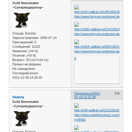
Gold Newsmaker
~Супермодератор~
http://www.fortysecondstreet.de/include
Откуда:
Estonia
http://www.fortysecondstreet.de/include
Зарегистрирован
: 2005-07-14
Приглашений:
0
Сообщений:
11320
Уважение:
[+0/-0]
http://www.fortysecondstreet.de/include
Позитив:
[+0/-0]
0
Возраст:
55
[1970-08-31]
Провел на форуме:
Не определено
Последний визит:
2010-12-09 14:26:20
Поделиться
2010-
376
Helena
01-19 12:22:36
Gold Newsmaker
~Супермодератор~
http://www.sapphiresims2.com/showthr
t=39302
Откуда:
Estonia