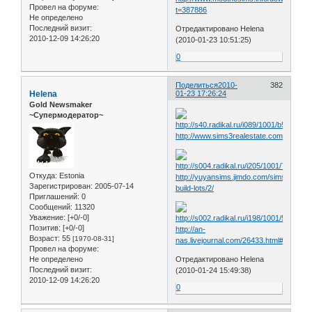
Провел на форуме:
t=387886
Не определено
Последний визит:
Отредактировано Helena
2010-12-09 14:26:20
(2010-01-23 10:51:25)
0
Поделиться
2010-
382
Helena
01-23 17:26:24
Gold Newsmaker
~Супермодератор~
http://www.sims3realestate.com/Sims_2
Откуда:
Estonia
http://yuyansims.jimdo.com/sims2/%E
Зарегистрирован
: 2005-07-14
build-lots/2/
Приглашений:
0
Сообщений:
11320
Уважение:
[+0/-0]
Позитив:
[+0/-0]
http://an-
Возраст:
55
[1970-08-31]
nas.livejournal.com/26433.html#cutid1
Провел на форуме:
Не определено
Отредактировано Helena
Последний визит:
(2010-01-24 15:49:38)
2010-12-09 14:26:20
0