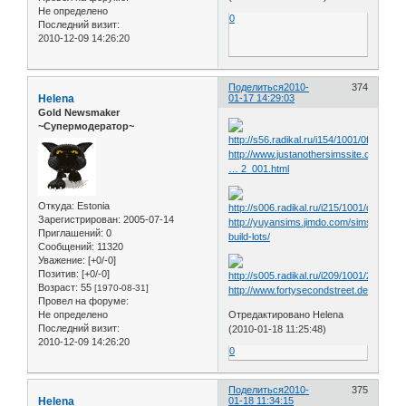
Не определено
0
Последний визит:
2010-12-09 14:26:20
Поделиться
2010-
374
Helena
01-17 14:29:03
Gold Newsmaker
~Супермодератор~
http://www.justanothersimssite.com/sim
… 2_001.html
Откуда:
Estonia
Зарегистрирован
: 2005-07-14
http://yuyansims.jimdo.com/sims2/%E
Приглашений:
0
build-lots/
Сообщений:
11320
Уважение:
[+0/-0]
Позитив:
[+0/-0]
Возраст:
55
[1970-08-31]
http://www.fortysecondstreet.de/include
Провел на форуме:
Не определено
Отредактировано Helena
Последний визит:
(2010-01-18 11:25:48)
2010-12-09 14:26:20
0
Поделиться
2010-
375
Helena
01-18 11:34:15