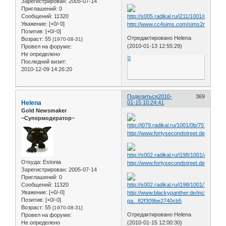
Зарегистрирован
: 2005-07-14
Приглашений:
0
Сообщений:
11320
Уважение:
[+0/-0]
http://www.cc4sims.com/sims2newdv/ch
Позитив:
[+0/-0]
Отредактировано Helena
Возраст:
55
[1970-08-31]
(2010-01-13 12:55:29)
Провел на форуме:
Не определено
0
Последний визит:
2010-12-09 14:26:20
Поделиться
2010-
369
Helena
01-15 10:24:41
Gold Newsmaker
~Супермодератор~
http://www.fortysecondstreet.de/include
Откуда:
Estonia
http://www.fortysecondstreet.de/include
Зарегистрирован
: 2005-07-14
Приглашений:
0
Сообщений:
11320
Уважение:
[+0/-0]
http://www.blackypanther.de/include.php
Позитив:
[+0/-0]
pa...82f309be2740cb5
Возраст:
55
[1970-08-31]
Отредактировано Helena
Провел на форуме:
Не определено
(2010-01-15 12:00:30)