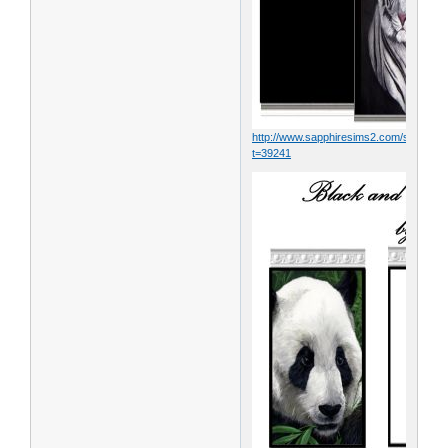
http://www.sapphiresims2.com/showthr
t=39241