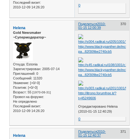
Последний визит:
0
2010-12-09 14:26:20
Поделиться
2010-
370
Helena
01-15 12:00:39
Gold Newsmaker
~Супермодератор~
http://www.blackypanther.de/include.php
pa...82f309be2740cb5
Откуда:
Estonia
Зарегистрирован
: 2005-07-14
http://www.blackypanther.de/include.php
Приглашений:
0
pa...82f309be2740cb5
Сообщений:
11320
Уважение:
[+0/-0]
Позитив:
[+0/-0]
Возраст:
55
[1970-08-31]
http://iltrono.forumfree.it/?
Провел на форуме:
t=45249606
Не определено
Последний визит:
Отредактировано Helena
2010-12-09 14:26:20
(2010-01-15 12:40:29)
0
Поделиться
2010-
371
Helena
01-15 12:40:37