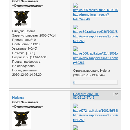
Gold Newsmaker
~Супермодератор~
http://iltrono.forumfree.it/?
t=45249640
Откуда:
Estonia
Зарегистрирован
: 2005-07-14
http://www.sapphiresims2.com/showthr
Приглашений:
0
t=39263
Сообщений:
11320
Уважение:
[+0/-0]
Позитив:
[+0/-0]
Возраст:
55
[1970-08-31]
http://www.sapphiresims2.com/showthr
Провел на форуме:
t=39261
Не определено
Последний визит:
Отредактировано Helena
2010-12-09 14:26:20
(2010-01-15 13:48:44)
0
Поделиться
2010-
372
Helena
01-15 13:57:45
Gold Newsmaker
~Супермодератор~
http://www.sapphiresims2.com/showthr
t=39259