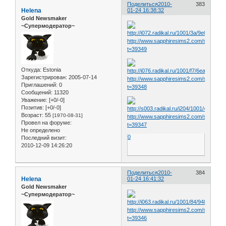
Поделиться
2010-
383
Helena
01-24 16:38:32
Gold Newsmaker
~Супермодератор~
http://www.sapphiresims2.com/showthr
t=39349
Откуда:
Estonia
Зарегистрирован
: 2005-07-14
http://www.sapphiresims2.com/showthr
Приглашений:
0
t=39348
Сообщений:
11320
Уважение:
[+0/-0]
Позитив:
[+0/-0]
Возраст:
55
[1970-08-31]
http://www.sapphiresims2.com/showthr
Провел на форуме:
t=39347
Не определено
0
Последний визит:
2010-12-09 14:26:20
Поделиться
2010-
384
Helena
01-24 16:41:32
Gold Newsmaker
~Супермодератор~
http://www.sapphiresims2.com/showthr
t=39346