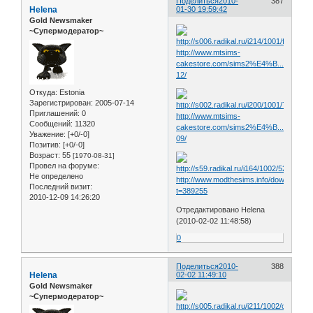
Поделиться
2010-
387
Helena
01-30 19:59:42
Gold Newsmaker
~Супермодератор~
http://www.mtsims-
cakestore.com/sims2%E4%B...%E6%
12/
Откуда:
Estonia
Зарегистрирован
: 2005-07-14
Приглашений:
0
http://www.mtsims-
Сообщений:
11320
cakestore.com/sims2%E4%B...%E6%
Уважение:
[+0/-0]
09/
Позитив:
[+0/-0]
Возраст:
55
[1970-08-31]
Провел на форуме:
Не определено
http://www.modthesims.info/download.p
Последний визит:
t=389255
2010-12-09 14:26:20
Отредактировано Helena
(2010-02-02 11:48:58)
0
Поделиться
2010-
388
Helena
02-02 11:49:10
Gold Newsmaker
~Супермодератор~