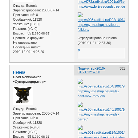
Откуда:
Estonia
http://www.fortysecondstreet.de/include
Зарегистрирован
: 2005-07-14
Приглашений:
0
Сообщений:
11320
Уважение:
[+0/-0]
http://my-mashup.net/floors-
Позитив:
[+0/-0]
folklore/
Возраст:
55
[1970-08-31]
Отредактировано Helena
Провел на форуме:
Не определено
(2010-01-21 12:57:36)
Последний визит:
0
2010-12-09 14:26:20
Поделиться
2010-
381
Helena
01-21 12:57:50
Gold Newsmaker
~Супермодератор~
http://my-mashup.net/walls-
cant-look-through/
Откуда:
Estonia
Зарегистрирован
: 2005-07-14
http://my-mashup.net/walls-
Приглашений:
0
garret/
Сообщений:
11320
Уважение:
[+0/-0]
Позитив:
[+0/-0]
Возраст:
55
[1970-08-31]
http://www.modthesims.info/download.p