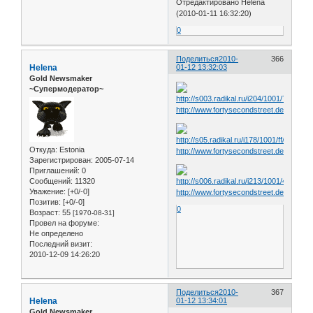
Отредактировано Helena
(2010-01-11 16:32:20)
0
Поделиться
2010-
366
Helena
01-12 13:32:03
Gold Newsmaker
~Супермодератор~
http://www.fortysecondstreet.de/include
Откуда:
Estonia
http://www.fortysecondstreet.de/include
Зарегистрирован
: 2005-07-14
Приглашений:
0
Сообщений:
11320
Уважение:
[+0/-0]
http://www.fortysecondstreet.de/include
Позитив:
[+0/-0]
0
Возраст:
55
[1970-08-31]
Провел на форуме:
Не определено
Последний визит:
2010-12-09 14:26:20
Поделиться
2010-
367
Helena
01-12 13:34:01
Gold Newsmaker