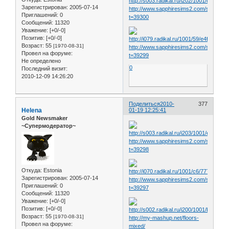
Зарегистрирован
: 2005-07-14
http://www.sapphiresims2.com/showthr
Приглашений:
0
t=39300
Сообщений:
11320
Уважение:
[+0/-0]
Позитив:
[+0/-0]
Возраст:
55
[1970-08-31]
http://www.sapphiresims2.com/showthr
Провел на форуме:
t=39299
Не определено
0
Последний визит:
2010-12-09 14:26:20
Поделиться
2010-
377
Helena
01-19 12:25:41
Gold Newsmaker
~Супермодератор~
http://www.sapphiresims2.com/showthr
t=39298
Откуда:
Estonia
Зарегистрирован
: 2005-07-14
http://www.sapphiresims2.com/showthr
Приглашений:
0
t=39297
Сообщений:
11320
Уважение:
[+0/-0]
Позитив:
[+0/-0]
Возраст:
55
[1970-08-31]
http://my-mashup.net/floors-
Провел на форуме:
mixed/