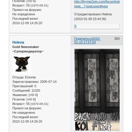
Позитив:
[+0/-0]
http://thyme2sim.com/forum/index.php?
Возраст:
55
[1970-08-31]
topic...7;topicseen#new
Провел на форуме:
Не определено
Отредактировано Helena
Последний визит:
(2010-01-09 23:44:35)
2010-12-09 14:26:20
0
Поделиться
2010-
363
Helena
01-10 17:57:54
Gold Newsmaker
~Супермодератор~
Откуда:
Estonia
Зарегистрирован
: 2005-07-14
Приглашений:
0
Сообщений:
11320
Уважение:
[+0/-0]
Позитив:
[+0/-0]
Возраст:
55
[1970-08-31]
Провел на форуме:
Не определено
Последний визит:
2010-12-09 14:26:20