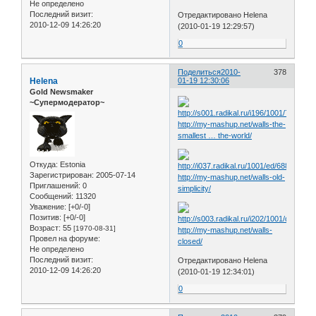
Не определено
Последний визит:
Отредактировано Helena
2010-12-09 14:26:20
(2010-01-19 12:29:57)
0
Поделиться
2010-
378
Helena
01-19 12:30:06
Gold Newsmaker
~Супермодератор~
http://my-mashup.net/walls-the-
smallest … the-world/
Откуда:
Estonia
Зарегистрирован
: 2005-07-14
http://my-mashup.net/walls-old-
Приглашений:
0
simplicity/
Сообщений:
11320
Уважение:
[+0/-0]
Позитив:
[+0/-0]
Возраст:
55
[1970-08-31]
http://my-mashup.net/walls-
Провел на форуме:
closed/
Не определено
Последний визит:
Отредактировано Helena
2010-12-09 14:26:20
(2010-01-19 12:34:01)
0