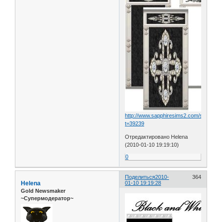
http://www.sapphiresims2.com/showthr
t=39239
Отредактировано Helena
(2010-01-10 19:19:10)
0
Поделиться
2010-
364
Helena
01-10 19:19:28
Gold Newsmaker
~Супермодератор~