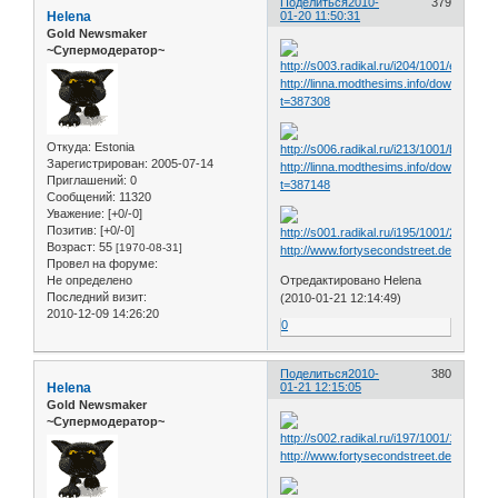
Поделиться
2010-
379
Helena
01-20 11:50:31
Gold Newsmaker
~Супермодератор~
http://linna.modthesims.info/download.p
t=387308
Откуда:
Estonia
Зарегистрирован
: 2005-07-14
http://linna.modthesims.info/download.p
Приглашений:
0
t=387148
Сообщений:
11320
Уважение:
[+0/-0]
Позитив:
[+0/-0]
Возраст:
55
[1970-08-31]
http://www.fortysecondstreet.de/include
Провел на форуме:
Не определено
Отредактировано Helena
Последний визит:
(2010-01-21 12:14:49)
2010-12-09 14:26:20
0
Поделиться
2010-
380
Helena
01-21 12:15:05
Gold Newsmaker
~Супермодератор~
http://www.fortysecondstreet.de/include