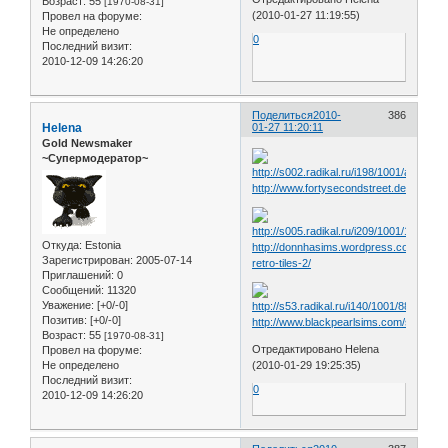
Возраст:
55
[1970-08-31]
(2010-01-27 11:19:55)
Провел на форуме:
Не определено
0
Последний визит:
2010-12-09 14:26:20
Поделиться
2010-
386
Helena
01-27 11:20:11
Gold Newsmaker
~Супермодератор~
http://www.fortysecondstreet.de/include
Откуда:
Estonia
http://donnhasims.wordpress.com/2010/0
Зарегистрирован
: 2005-07-14
retro-tiles-2/
Приглашений:
0
Сообщений:
11320
Уважение:
[+0/-0]
Позитив:
[+0/-0]
http://www.blackpearlsims.com/showthr
Возраст:
55
[1970-08-31]
Отредактировано Helena
Провел на форуме:
Не определено
(2010-01-29 19:25:35)
Последний визит:
0
2010-12-09 14:26:20