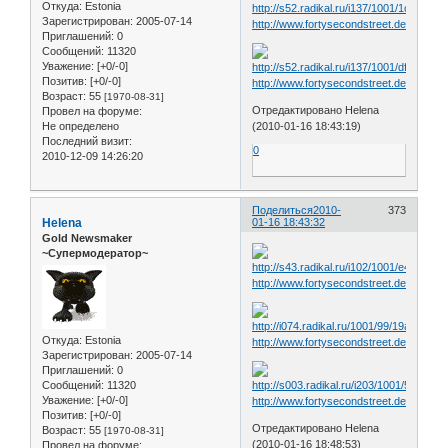
Откуда:
Estonia
Зарегистрирован
: 2005-07-14
http://www.fortysecondstreet.de/include
Приглашений:
0
Сообщений:
11320
Уважение:
[+0/-0]
Позитив:
[+0/-0]
http://www.fortysecondstreet.de/include
Возраст:
55
[1970-08-31]
Отредактировано Helena
Провел на форуме:
Не определено
(2010-01-16 18:43:19)
Последний визит:
0
2010-12-09 14:26:20
Поделиться
2010-
373
Helena
01-16 18:43:32
Gold Newsmaker
~Супермодератор~
http://www.fortysecondstreet.de/include
Откуда:
Estonia
http://www.fortysecondstreet.de/include
Зарегистрирован
: 2005-07-14
Приглашений:
0
Сообщений:
11320
Уважение:
[+0/-0]
http://www.fortysecondstreet.de/include
Позитив:
[+0/-0]
Отредактировано Helena
Возраст:
55
[1970-08-31]
(2010-01-16 18:48:53)
Провел на форуме: