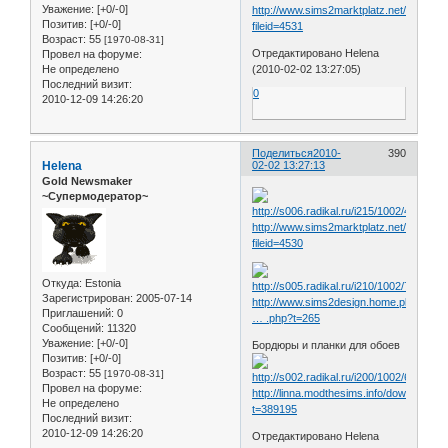
Уважение:
[+0/-0]
http://www.sims2marktplatz.net/forum/fil
Позитив:
[+0/-0]
fileid=4531
Возраст:
55
[1970-08-31]
Отредактировано Helena
Провел на форуме:
Не определено
(2010-02-02 13:27:05)
Последний визит:
0
2010-12-09 14:26:20
Поделиться
2010-
390
Helena
02-02 13:27:13
Gold Newsmaker
~Супермодератор~
http://www.sims2marktplatz.net/forum/fil
fileid=4530
Откуда:
Estonia
Зарегистрирован
: 2005-07-14
http://www.sims2design.home.pl/forum/s
Приглашений:
0
… .php?t=265
Сообщений:
11320
Уважение:
[+0/-0]
Бордюры и планки для обоев
Позитив:
[+0/-0]
Возраст:
55
[1970-08-31]
Провел на форуме:
http://linna.modthesims.info/download.p
Не определено
t=389195
Последний визит:
2010-12-09 14:26:20
Отредактировано Helena