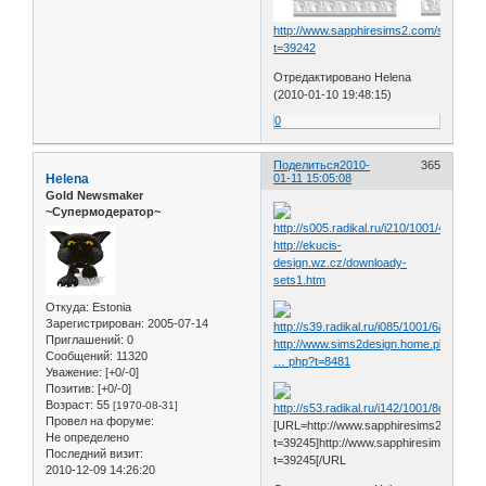
http://www.sapphiresims2.com/showthr
t=39242
Отредактировано Helena
(2010-01-10 19:48:15)
0
Поделиться
2010-
365
Helena
01-11 15:05:08
Gold Newsmaker
~Супермодератор~
http://ekucis-
design.wz.cz/downloady-
sets1.htm
Откуда:
Estonia
Зарегистрирован
: 2005-07-14
Приглашений:
0
http://www.sims2design.home.pl/forum/s
Сообщений:
11320
… php?t=8481
Уважение:
[+0/-0]
Позитив:
[+0/-0]
Возраст:
55
[1970-08-31]
Провел на форуме:
[URL=http://www.sapphiresims2.com/sh
Не определено
t=39245]http://www.sapphiresims2.com
Последний визит:
t=39245[/URL
2010-12-09 14:26:20