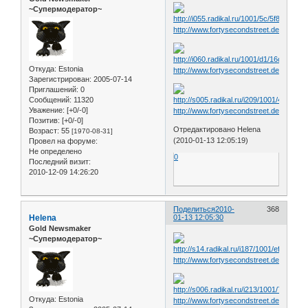
~Супермодератор~
http://www.fortysecondstreet.de/include
Откуда:
Estonia
http://www.fortysecondstreet.de/include
Зарегистрирован
: 2005-07-14
Приглашений:
0
Сообщений:
11320
Уважение:
[+0/-0]
http://www.fortysecondstreet.de/include
Позитив:
[+0/-0]
Отредактировано Helena
Возраст:
55
[1970-08-31]
(2010-01-13 12:05:19)
Провел на форуме:
Не определено
0
Последний визит:
2010-12-09 14:26:20
Поделиться
2010-
368
Helena
01-13 12:05:30
Gold Newsmaker
~Супермодератор~
http://www.fortysecondstreet.de/include
Откуда:
Estonia
http://www.fortysecondstreet.de/include