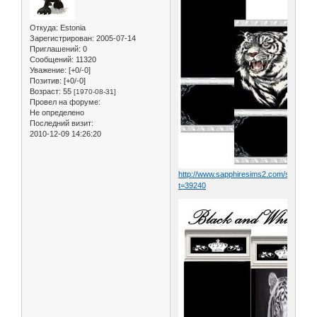
Откуда:
Estonia
Зарегистрирован
: 2005-07-14
Приглашений:
0
Сообщений:
11320
Уважение:
[+0/-0]
Позитив:
[+0/-0]
Возраст:
55
[1970-08-31]
Провел на форуме:
Не определено
Последний визит:
2010-12-09 14:26:20
http://www.sapphiresims2.com/showthr
t=39240