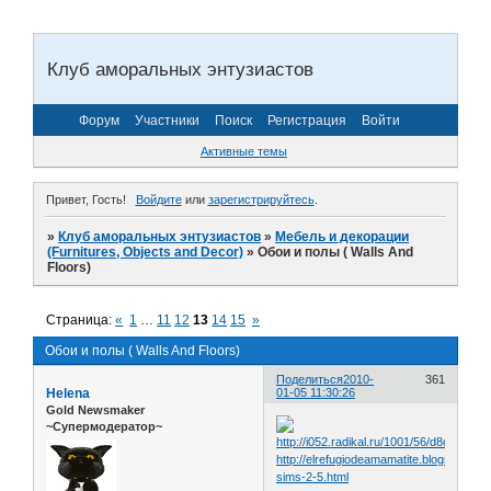
Клуб аморальных энтузиастов
Форум
Участники
Поиск
Регистрация
Войти
Активные темы
Привет, Гость!
Войдите
или
зарегистрируйтесь
.
»
Клуб аморальных энтузиастов
»
Мебель и декорации
(Furnitures, Objects and Decor)
»
Обои и полы ( Walls And
Floors)
Страница:
«
1
…
11
12
13
14
15
»
Обои и полы ( Walls And Floors)
Поделиться
2010-
361
Helena
01-05 11:30:26
Gold Newsmaker
~Супермодератор~
http://elrefugiodeamamatite.blogspot.com
sims-2-5.html