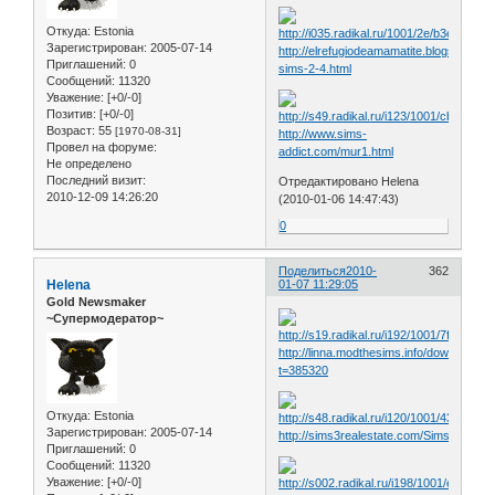
Откуда:
Estonia
Зарегистрирован
: 2005-07-14
http://elrefugiodeamamatite.blogspot.com
Приглашений:
0
sims-2-4.html
Сообщений:
11320
Уважение:
[+0/-0]
Позитив:
[+0/-0]
Возраст:
55
[1970-08-31]
http://www.sims-
Провел на форуме:
addict.com/mur1.html
Не определено
Последний визит:
Отредактировано Helena
2010-12-09 14:26:20
(2010-01-06 14:47:43)
0
Поделиться
2010-
362
Helena
01-07 11:29:05
Gold Newsmaker
~Супермодератор~
http://linna.modthesims.info/download.p
t=385320
Откуда:
Estonia
Зарегистрирован
: 2005-07-14
http://sims3realestate.com/Sims_2_Wal
Приглашений:
0
Сообщений:
11320
Уважение:
[+0/-0]