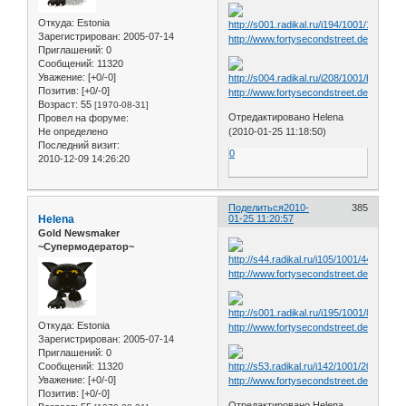
Откуда:
Estonia
Зарегистрирован
: 2005-07-14
http://www.fortysecondstreet.de/include
Приглашений:
0
Сообщений:
11320
Уважение:
[+0/-0]
Позитив:
[+0/-0]
http://www.fortysecondstreet.de/include
Возраст:
55
[1970-08-31]
Отредактировано Helena
Провел на форуме:
Не определено
(2010-01-25 11:18:50)
Последний визит:
0
2010-12-09 14:26:20
Поделиться
2010-
385
Helena
01-25 11:20:57
Gold Newsmaker
~Супермодератор~
http://www.fortysecondstreet.de/include
Откуда:
Estonia
http://www.fortysecondstreet.de/include
Зарегистрирован
: 2005-07-14
Приглашений:
0
Сообщений:
11320
Уважение:
[+0/-0]
http://www.fortysecondstreet.de/include
Позитив:
[+0/-0]
Отредактировано Helena