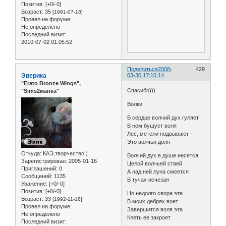
Позитив:
[+0/-0]
Возраст:
35
[1991-07-18]
Провел на форуме:
Не определено
Последний визит:
2010-07-02 01:05:52
Поделиться
2008-
429
Эверика
03-30 17:10:14
"Erato Bronze Wings",
Спасибо)))
"Sims2манка"
Волки.
В сердце волчий дух гуляет
В нем бушует воля
Лес, метели подвывают –
Это волчья доля
Откуда:
КАЭ,творчество )
Волчий дух в душе несется
Зарегистрирован
: 2005-01-16
Целой волчьей стаей
Приглашений:
0
А над ней луна смеется
Сообщений:
1135
В тучах исчезая
Уважение:
[+0/-0]
Позитив:
[+0/-0]
Но недолго свора эта
Возраст:
33
[1992-11-18]
В моих дебрях воет
Провел на форуме:
Завершится воля эта
Не определено
Клеть ее закроет
Последний визит: