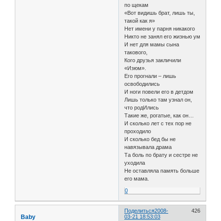
по щекам
«Вот видишь брат, лишь ты,
такой как я»
Нет имени у парня никакого
Никто не занял его жизнью ум
И нет для мамы сына
такового,
Кого друзья закличили
«Изюм».
Его прогнали – лишь
освободились
И ноги повели его в детдом
Лишь только там узнал он,
что родИлись
Такие же, рогатые, как он…
И сколько лет с тех пор не
проходило
И сколько бед бы не
навязывала драма
Та боль по брату и сестре не
уходила
Не оставляла память больше
его мама.
0
Поделиться
2008-
426
Baby
03-21 18:53:03