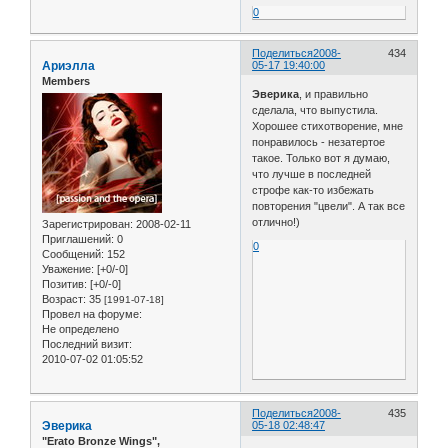
0
Поделиться
2008-
434
Ариэлла
05-17 19:40:00
Members
Эверика
, и правильно
сделала, что выпустила.
Хорошее стихотворение, мне
понравилось - незатертое
такое. Только вот я думаю,
что лучше в последней
строфе как-то избежать
повторения "цвели". А так все
отлично!)
Зарегистрирован
: 2008-02-11
Приглашений:
0
0
Сообщений:
152
Уважение:
[+0/-0]
Позитив:
[+0/-0]
Возраст:
35
[1991-07-18]
Провел на форуме:
Не определено
Последний визит:
2010-07-02 01:05:52
Поделиться
2008-
435
Эверика
05-18 02:48:47
"Erato Bronze Wings",