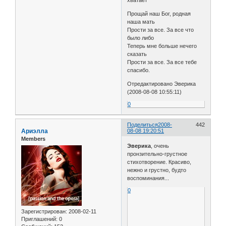
хватает
Прощай наш Бог, родная
наша мать
Прости за все. За все что
было либо
Теперь мне больше нечего
сказать
Прости за все. За все тебе
спасибо.
Отредактировано Эверика
(2008-08-08 10:55:11)
0
Поделиться
2008-
442
Ариэлла
08-08 19:20:51
Members
Эверика
, очень
пронзительно-грустное
стихотворение. Красиво,
нежно и грустно, будто
воспоминания...
0
Зарегистрирован
: 2008-02-11
Приглашений:
0