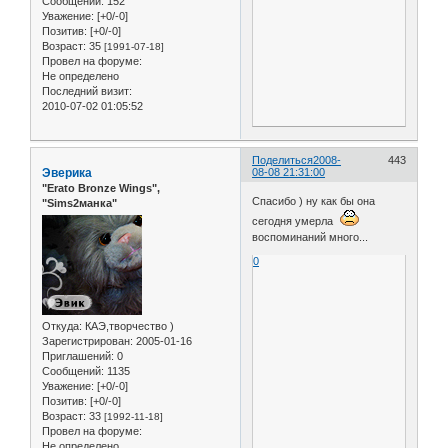
Сообщений:
152
Уважение:
[+0/-0]
Позитив:
[+0/-0]
Возраст:
35
[1991-07-18]
Провел на форуме:
Не определено
Последний визит:
2010-07-02 01:05:52
Поделиться
2008-
443
Эверика
08-08 21:31:00
"Erato Bronze Wings",
Спасибо ) ну как бы она
"Sims2манка"
сегодня умерла
воспоминаний много...
0
Откуда:
КАЭ,творчество )
Зарегистрирован
: 2005-01-16
Приглашений:
0
Сообщений:
1135
Уважение:
[+0/-0]
Позитив:
[+0/-0]
Возраст:
33
[1992-11-18]
Провел на форуме:
Не определено