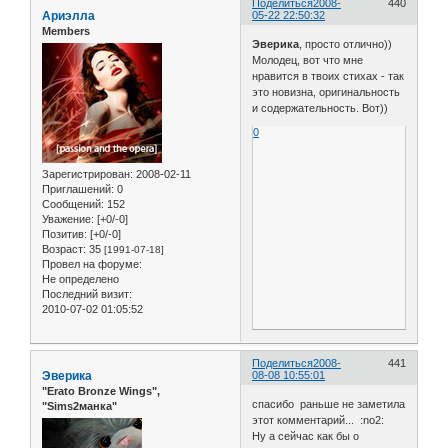
Поделиться
2008-
440
Ариэлла
05-22 22:50:32
Members
Эверика
, просто отлично))
Молодец, вот что мне
нравится в твоих стихах - так
это новизна, оригинальность
и содержательность. Вот))
0
Зарегистрирован
: 2008-02-11
Приглашений:
0
Сообщений:
152
Уважение:
[+0/-0]
Позитив:
[+0/-0]
Возраст:
35
[1991-07-18]
Провел на форуме:
Не определено
Последний визит:
2010-07-02 01:05:52
Поделиться
2008-
441
Эверика
08-08 10:55:01
"Erato Bronze Wings",
спасибо раньше не заметила
"Sims2манка"
этот комментарий... :no2:
Ну а сейчас как бы о