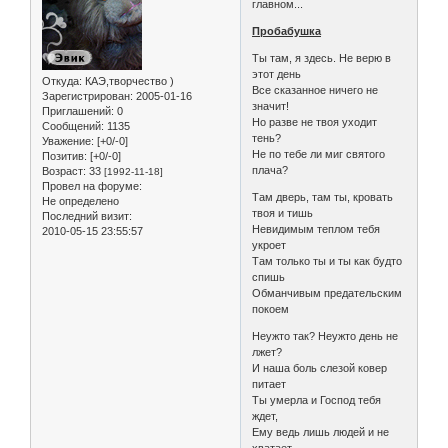
главном...
Пробабушка
Ты там, я здесь. Не верю в
этот день
Откуда:
КАЭ,творчество )
Все сказанное ничего не
Зарегистрирован
: 2005-01-16
значит!
Приглашений:
0
Но разве не твоя уходит
Сообщений:
1135
тень?
Уважение:
[+0/-0]
Не по тебе ли миг святого
Позитив:
[+0/-0]
плача?
Возраст:
33
[1992-11-18]
Провел на форуме:
Там дверь, там ты, кровать
Не определено
твоя и тишь
Последний визит:
Невидимым теплом тебя
2010-05-15 23:55:57
укроет
Там только ты и ты как будто
спишь
Обманчивым предательским
покоем
Неужто так? Неужто день не
лжет?
И наша боль слезой ковер
питает
Ты умерла и Господ тебя
ждет,
Ему ведь лишь людей и не