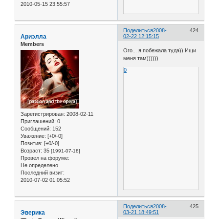
2010-05-15 23:55:57
Поделиться
2008-
424
Ариэлла
02-22 12:15:15
Members
Ого... я побежала туда)) Ищи
меня там))))))
0
Зарегистрирован
: 2008-02-11
Приглашений:
0
Сообщений:
152
Уважение:
[+0/-0]
Позитив:
[+0/-0]
Возраст:
35
[1991-07-18]
Провел на форуме:
Не определено
Последний визит:
2010-07-02 01:05:52
Поделиться
2008-
425
Эверика
03-21 18:49:51