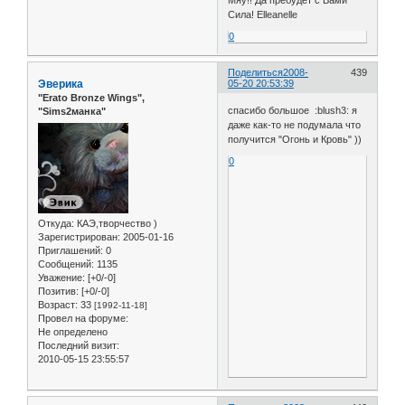
Сила! Elleanelle
0
Поделиться
2008-
439
Эверика
05-20 20:53:39
"Erato Bronze Wings",
спасибо большое :blush3: я
"Sims2манка"
даже как-то не подумала что
получится "Огонь и Кровь" ))
0
Откуда:
КАЭ,творчество )
Зарегистрирован
: 2005-01-16
Приглашений:
0
Сообщений:
1135
Уважение:
[+0/-0]
Позитив:
[+0/-0]
Возраст:
33
[1992-11-18]
Провел на форуме:
Не определено
Последний визит:
2010-05-15 23:55:57