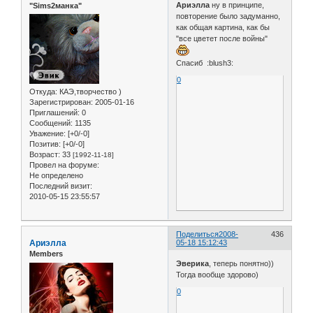
Ариэлла
ну в принципе,
"Sims2манка"
повторение было задуманно,
как общая картина, как бы
"все цветет после войны"
Спасиб :blush3:
0
Откуда:
КАЭ,творчество )
Зарегистрирован
: 2005-01-16
Приглашений:
0
Сообщений:
1135
Уважение:
[+0/-0]
Позитив:
[+0/-0]
Возраст:
33
[1992-11-18]
Провел на форуме:
Не определено
Последний визит:
2010-05-15 23:55:57
Поделиться
2008-
436
Ариэлла
05-18 15:12:43
Members
Эверика
, теперь понятно))
Тогда вообще здорово)
0