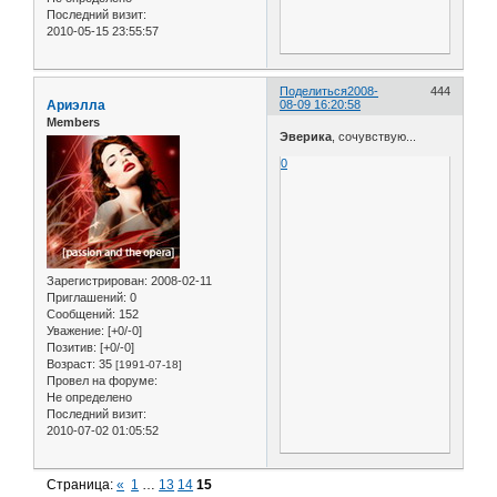
Последний визит:
2010-05-15 23:55:57
Поделиться
2008-
444
Ариэлла
08-09 16:20:58
Members
Эверика
, сочувствую...
0
Зарегистрирован
: 2008-02-11
Приглашений:
0
Сообщений:
152
Уважение:
[+0/-0]
Позитив:
[+0/-0]
Возраст:
35
[1991-07-18]
Провел на форуме:
Не определено
Последний визит:
2010-07-02 01:05:52
Страница:
«
1
…
13
14
15