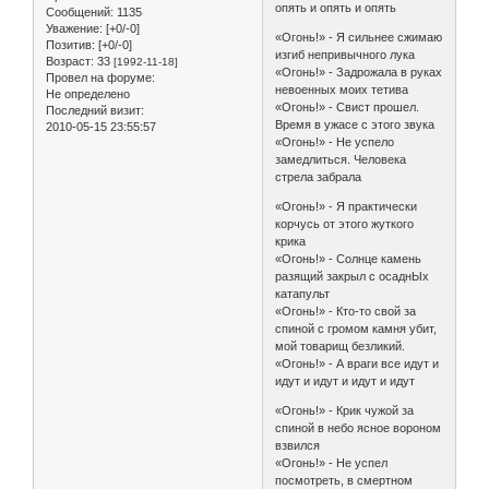
опять и опять и опять
Сообщений:
1135
Уважение:
[+0/-0]
«Огонь!» - Я сильнее сжимаю
Позитив:
[+0/-0]
изгиб непривычного лука
Возраст:
33
[1992-11-18]
«Огонь!» - Задрожала в руках
Провел на форуме:
невоенных моих тетива
Не определено
«Огонь!» - Свист прошел.
Последний визит:
Время в ужасе с этого звука
2010-05-15 23:55:57
«Огонь!» - Не успело
замедлиться. Человека
стрела забрала
«Огонь!» - Я практически
корчусь от этого жуткого
крика
«Огонь!» - Солнце камень
разящий закрыл с осаднЫх
катапульт
«Огонь!» - Кто-то свой за
спиной с громом камня убит,
мой товарищ безликий.
«Огонь!» - А враги все идут и
идут и идут и идут и идут
«Огонь!» - Крик чужой за
спиной в небо ясное вороном
взвился
«Огонь!» - Не успел
посмотреть, в смертном