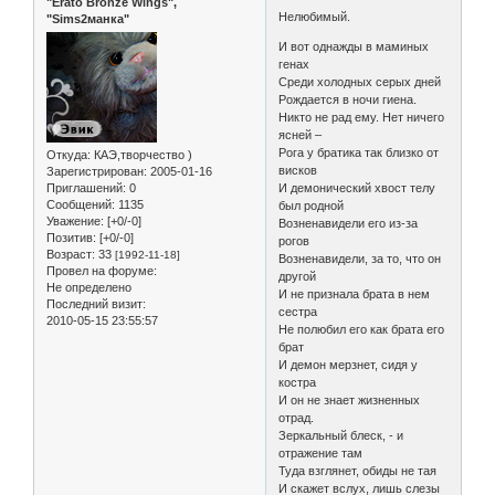
"Erato Bronze Wings",
Нелюбимый.
"Sims2манка"
И вот однажды в маминых
генах
Среди холодных серых дней
Рождается в ночи гиена.
Никто не рад ему. Нет ничего
ясней –
Рога у братика так близко от
Откуда:
КАЭ,творчество )
висков
Зарегистрирован
: 2005-01-16
Приглашений:
0
И демонический хвост телу
Сообщений:
1135
был родной
Уважение:
[+0/-0]
Возненавидели его из-за
Позитив:
[+0/-0]
рогов
Возраст:
33
[1992-11-18]
Возненавидели, за то, что он
Провел на форуме:
другой
Не определено
И не признала брата в нем
Последний визит:
сестра
2010-05-15 23:55:57
Не полюбил его как брата его
брат
И демон мерзнет, сидя у
костра
И он не знает жизненных
отрад.
Зеркальный блеск, - и
отражение там
Туда взглянет, обиды не тая
И скажет вслух, лишь слезы