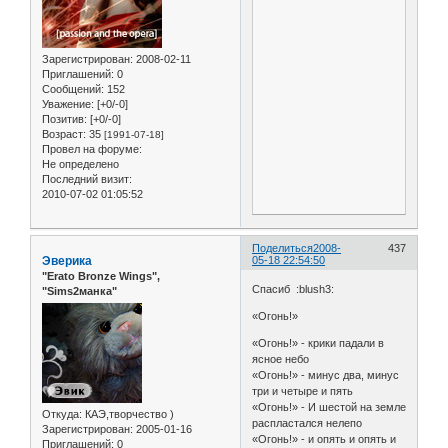
Зарегистрирован
: 2008-02-11
Приглашений:
0
Сообщений:
152
Уважение:
[+0/-0]
Позитив:
[+0/-0]
Возраст:
35
[1991-07-18]
Провел на форуме:
Не определено
Последний визит:
2010-07-02 01:05:52
Поделиться
2008-
437
Эверика
05-18 22:54:50
"Erato Bronze Wings",
Спасиб :blush3:
"Sims2манка"
«Огонь!»
«Огонь!» - крики падали в
ясное небо
«Огонь!» - минус два, минус
три и четыре и пять
«Огонь!» - И шестой на земле
Откуда:
КАЭ,творчество )
распластался нелепо
Зарегистрирован
: 2005-01-16
«Огонь!» - и опять и опять и
Приглашений:
0