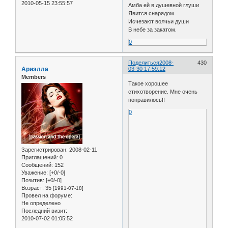
2010-05-15 23:55:57
Амба ей в душевной глуши
Явится снарядом
Исчезают волчьи души
В небе за закатом.
0
Поделиться
2008-
430
Ариэлла
03-30 17:59:12
Members
Такое хорошее
стихотворение. Мне очень
понравилось!!
0
Зарегистрирован
: 2008-02-11
Приглашений:
0
Сообщений:
152
Уважение:
[+0/-0]
Позитив:
[+0/-0]
Возраст:
35
[1991-07-18]
Провел на форуме:
Не определено
Последний визит:
2010-07-02 01:05:52