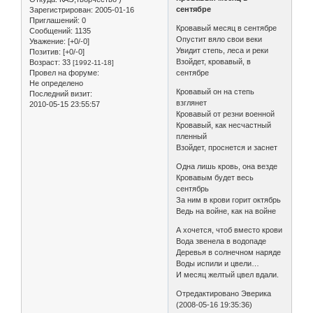
сентябре
Зарегистрирован
: 2005-01-16
Приглашений:
0
Кровавый месяц в сентябре
Сообщений:
1135
Опустит вяло свои веки
Уважение:
[+0/-0]
Увидит степь, леса и реки
Позитив:
[+0/-0]
Взойдет, кровавый, в
Возраст:
33
[1992-11-18]
Провел на форуме:
сентябре
Не определено
Кровавый он на степь
Последний визит:
взглянет
2010-05-15 23:55:57
Кровавый от резни военной
Кровавый, как несчастный
пленный
Взойдет, проснется и заснет
Одна лишь кровь, она везде
Кровавым будет весь
сентябрь
За ним в крови горит октябрь
Ведь на войне, как на войне
А хочется, чтоб вместо крови
Вода звенела в водопаде
Деревья в солнечном наряде
Воды испили и цвели…
И месяц желтый цвел вдали.
Отредактировано Эверика
(2008-05-16 19:35:36)