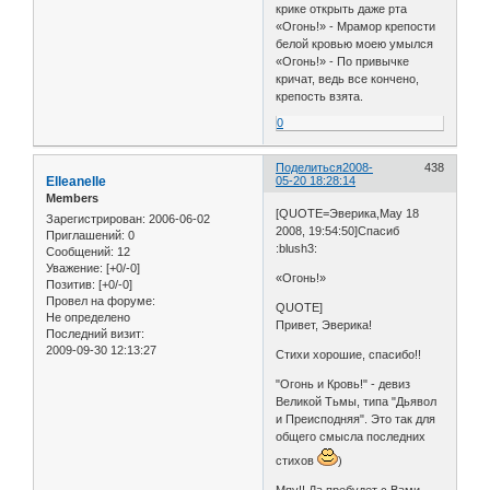
крике открыть даже рта
«Огонь!» - Мрамор крепости
белой кровью моею умылся
«Огонь!» - По привычке
кричат, ведь все кончено,
крепость взята.
0
Поделиться
2008-
438
Elleanelle
05-20 18:28:14
Members
[QUOTE=Эверика,May 18
Зарегистрирован
: 2006-06-02
2008, 19:54:50]Спасиб
Приглашений:
0
:blush3:
Сообщений:
12
Уважение:
[+0/-0]
«Огонь!»
Позитив:
[+0/-0]
Провел на форуме:
QUOTE]
Не определено
Привет, Эверика!
Последний визит:
2009-09-30 12:13:27
Стихи хорошие, спасибо!!
"Огонь и Кровь!" - девиз
Великой Тьмы, типа "Дьявол
и Преисподняя". Это так для
общего смысла последних
стихов
)
Мяу!! Да пребудет с Вами