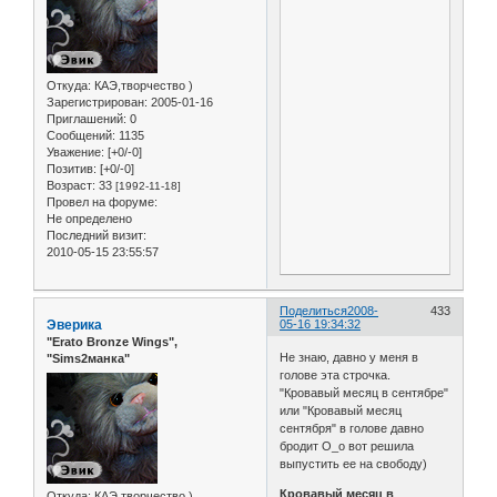
Откуда:
КАЭ,творчество )
Зарегистрирован
: 2005-01-16
Приглашений:
0
Сообщений:
1135
Уважение:
[+0/-0]
Позитив:
[+0/-0]
Возраст:
33
[1992-11-18]
Провел на форуме:
Не определено
Последний визит:
2010-05-15 23:55:57
Поделиться
2008-
433
Эверика
05-16 19:34:32
"Erato Bronze Wings",
Не знаю, давно у меня в
"Sims2манка"
голове эта строчка.
"Кровавый месяц в сентябре"
или "Кровавый месяц
сентября" в голове давно
бродит О_о вот решила
выпустить ее на свободу)
Кровавый месяц в
Откуда:
КАЭ,творчество )