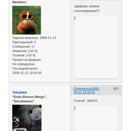
Members
:applause: клевое
стихотворение!!!!
0
Зарегистрирован
: 2008-01-13
Приглашений:
0
Сообщений:
17
Уважение:
[+0/-0]
Позитив:
[+0/-0]
Провел на форуме:
Не определено
Последний визит:
2008-11-12 16:54:05
Поделиться
2008-
427
Эверика
03-21 19:15:41
"Erato Bronze Wings",
Спасиб :blush3:
"Sims2манка"
0