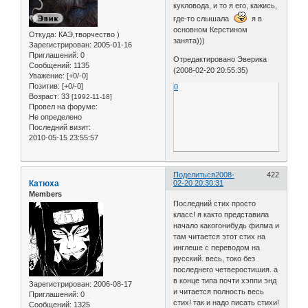
кукловода, и то я его, кажись,
где-то слышала
я в
основном Керстином
Откуда:
КАЭ,творчество )
занята)))
Зарегистрирован
: 2005-01-16
Приглашений:
0
Отредактировано Эверика
Сообщений:
1135
(2008-02-20 20:55:35)
Уважение:
[+0/-0]
Позитив:
[+0/-0]
0
Возраст:
33
[1992-11-18]
Провел на форуме:
Не определено
Последний визит:
2010-05-15 23:55:57
Поделиться
2008-
422
Катюха
02-20 20:30:31
Members
Последний стих просто
класс! я както представила
начало какогонибудь филма и
там читается этот стих на
инглеше с переводом на
русский. весь, токо без
последнего четверостишия. а
в конце типа почти хэппи энд
Зарегистрирован
: 2006-08-17
и читается полность весь
Приглашений:
0
стих! так и надо писать стихи!
Сообщений:
1325