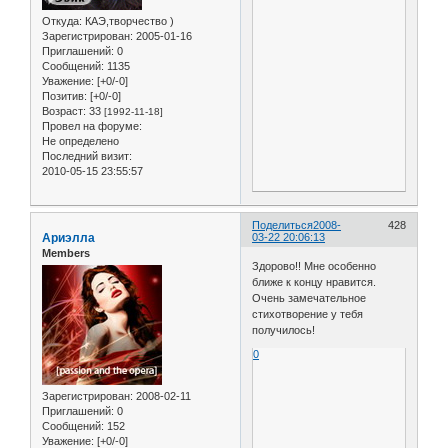
Откуда:
КАЭ,творчество )
Зарегистрирован
: 2005-01-16
Приглашений:
0
Сообщений:
1135
Уважение:
[+0/-0]
Позитив:
[+0/-0]
Возраст:
33
[1992-11-18]
Провел на форуме:
Не определено
Последний визит:
2010-05-15 23:55:57
Поделиться
2008-
428
Ариэлла
03-22 20:06:13
Members
Здорово!! Мне особенно
ближе к концу нравится.
Очень замечательное
стихотворение у тебя
получилось!
0
Зарегистрирован
: 2008-02-11
Приглашений:
0
Сообщений:
152
Уважение:
[+0/-0]