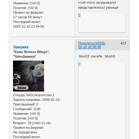
чтоб чтото затрагивало!
Уважение:
[+0/-0]
представлялось! умница!
Позитив:
[+0/-0]
Провел на форуме:
0
17 часов 59 минут
Последний визит:
2025-11-10 21:44:58
Поделиться
2008-
423
Эверика
02-20 20:38:48
"Erato Bronze Wings",
:blush3: пасиба :blush3:
"Sims2манка"
0
Откуда:
КАЭ,творчество )
Зарегистрирован
: 2005-01-16
Приглашений:
0
Сообщений:
1135
Уважение:
[+0/-0]
Позитив:
[+0/-0]
Возраст:
33
[1992-11-18]
Провел на форуме:
Не определено
Последний визит: