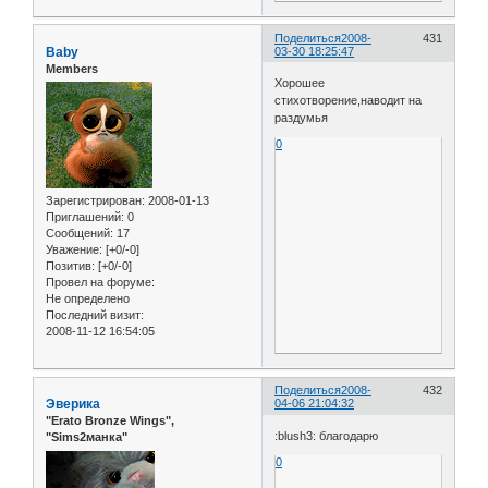
Поделиться
2008-
431
Baby
03-30 18:25:47
Members
Хорошее
стихотворение,наводит на
раздумья
0
Зарегистрирован
: 2008-01-13
Приглашений:
0
Сообщений:
17
Уважение:
[+0/-0]
Позитив:
[+0/-0]
Провел на форуме:
Не определено
Последний визит:
2008-11-12 16:54:05
Поделиться
2008-
432
Эверика
04-06 21:04:32
"Erato Bronze Wings",
:blush3: благодарю
"Sims2манка"
0