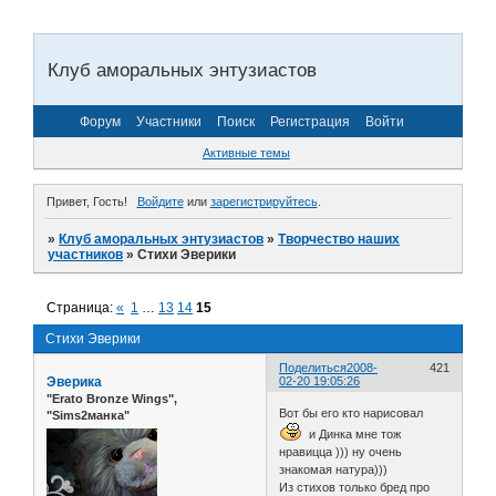
Клуб аморальных энтузиастов
Форум
Участники
Поиск
Регистрация
Войти
Активные темы
Привет, Гость!
Войдите
или
зарегистрируйтесь
.
»
Клуб аморальных энтузиастов
»
Творчество наших
участников
»
Стихи Эверики
Страница:
«
1
…
13
14
15
Стихи Эверики
Поделиться
2008-
421
Эверика
02-20 19:05:26
"Erato Bronze Wings",
Вот бы его кто нарисовал
"Sims2манка"
и Динка мне тож
нравицца ))) ну очень
знакомая натура)))
Из стихов только бред про