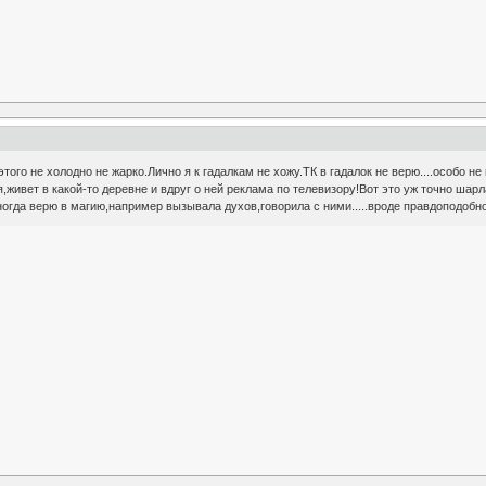
 этого не холодно не жарко.Лично я к гадалкам не хожу.ТК в гадалок не верю....особо
живет в какой-то деревне и вдруг о ней реклама по телевизору!Вот это уж точно шарл
ногда верю в магию,например вызывала духов,говорила с ними.....вроде правдоподобно...