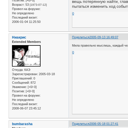
Позитив:
[+0/-0]
вещь потерянную найти, глав
Возраст:
53
[1973-07-12]
пытаться изменить ход событ
Провел на форуме:
Не определено
0
Последний визит:
2006-01-04 11:25:50
Ниакрис
Поделиться
2005-09-13 16:49:07
Extended Members
Мила правельно мыслишь, каждый чел
0
Откуда:
КАЭ
Зарегистрирован
: 2005-03-18
Приглашений:
0
Сообщений:
872
Уважение:
[+0/-0]
Позитив:
[+0/-0]
Провел на форуме:
Не определено
Последний визит:
2008-06-07 23:45:12
bumbarasha
Поделиться
2006-05-18 01:27:41