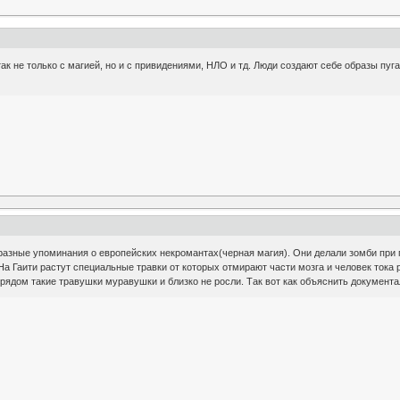
о так не только с магией, но и с привидениями, НЛО и тд. Люди создают себе образы п
 разные упоминания о европейских некромантах(черная магия). Они делали зомби пр
На Гаити растут специальные травки от которых отмирают части мозга и человек тока раб
о рядом такие травушки муравушки и близко не росли. Так вот как объяснить документа