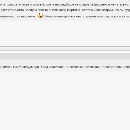
хочет докозательств и смелый, идете на кладбище на старое заброшенное желательно,
ни докозатьльства Вобщем бросте вызов миру мертвых. Апотом и посмотрим что вы бу
доказательства напрямую
Желательно кричать ето по громче есе лудше посмеят
е иметь какой-нибудь дар. Типа исцеления, телекинеза, телепатии, телепортации. (вс