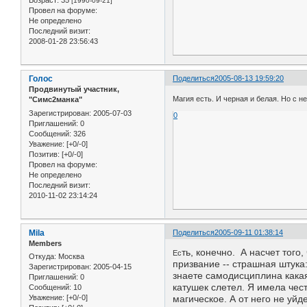
Возраст:
35
[1990-09-21]
Провел на форуме:
Не определено
Последний визит:
2008-01-28 23:56:43
Голос
Поделиться
2005-08-13 19:59:20
Продвинутый участник,
Магия есть. И черная и белая. Но с 
"Симс2манка"
Зарегистрирован
: 2005-07-03
0
Приглашений:
0
Сообщений:
326
Уважение:
[+0/-0]
Позитив:
[+0/-0]
Провел на форуме:
Не определено
Последний визит:
2010-11-02 23:14:24
Mila
Поделиться
2005-09-11 01:38:14
Members
ть, конечно. А насчет того,
Ес
Откуда:
Москва
призвание -- страшная штука
Зарегистрирован
: 2005-04-15
знаете самодисциплина какая
Приглашений:
0
катушек слетел. Я имела чес
Сообщений:
10
Уважение:
[+0/-0]
магическое. А от него не уй