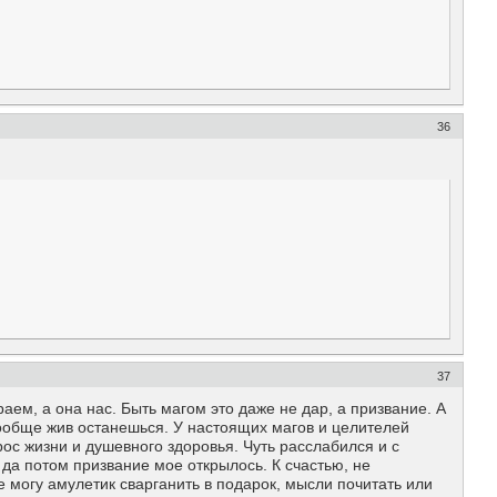
36
37
ираем, а она нас. Быть магом это даже не дар, а призвание. А
 вообще жив останешься. У настоящих магов и целителей
ос жизни и душевного здоровья. Чуть расслабился и с
 да потом призвание мое открылось. К счастью, не
е могу амулетик сварганить в подарок, мысли почитать или