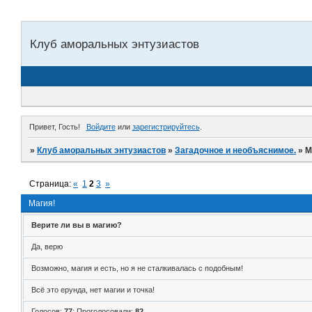
Клуб аморальных энтузиастов
Привет, Гость!
Войдите
или
зарегистрируйтесь
.
»
Клуб аморальных энтузиастов
»
Загадочное и необъяснимое.
»
М
Страница:
«
1
2
3
»
Магия!
Верите ли вы в магию?
Да, верю
Возможно, магия и есть, но я не сталкивалась с подобным!
Всё это ерунда, нет магии и точка!
Голосов:
77
;
Проголосовали:
82