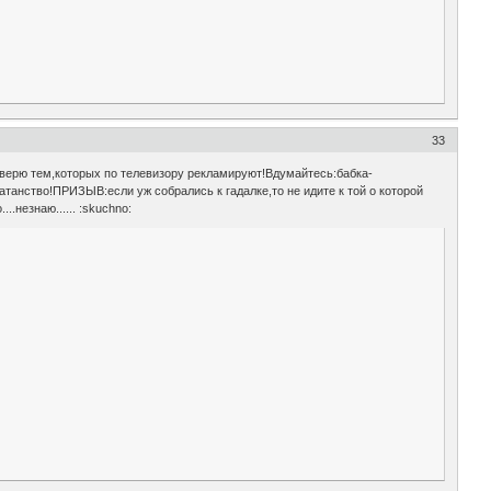
33
 не верю тем,которых по телевизору рекламируют!Вдумайтесь:бабка-
атанство!ПРИЗЫВ:если уж собрались к гадалке,то не идите к той о которой
.незнаю...... :skuchno: