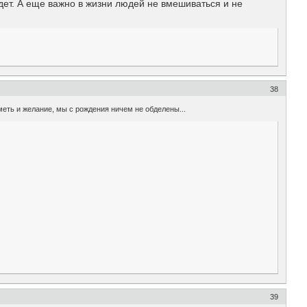
удет. А еще важно в жизни людей не вмешиваться и не
38
еть и желание, мы с рождения ничем не обделены...
39