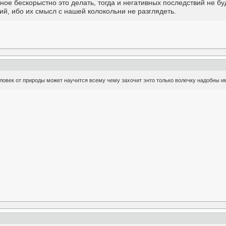
ное бескорыстно это делать, тогда и негативных последствий не б
ий, ибо их смысл с нашей колокольни не разглядеть.
овек от природы может научится всему чему захочит энто только волечку надобны им