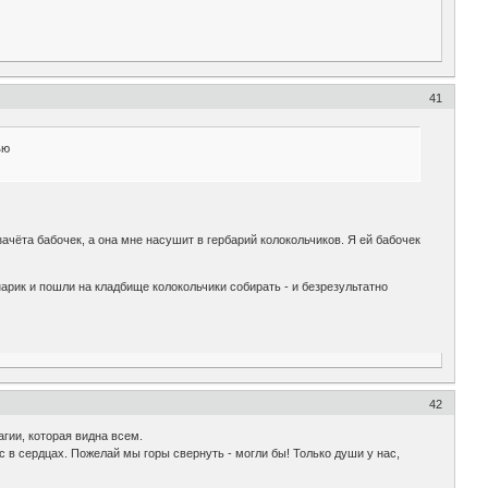
41
ъю
зачёта бабочек, а она мне насушит в гербарий колокольчиков. Я ей бабочек
нарик и пошли на кладбище колокольчики собирать - и безрезультатно
42
гии, которая видна всем.
ас в сердцах. Пожелай мы горы свернуть - могли бы! Только души у нас,