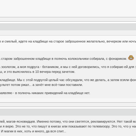
тв и смелый, идете на кладбище на старое заброшенное желательно, вечерком или ноч
 на старом заброшенном кладбище в полночь колокольчики собирала, с фонариком.
 зоологом, а моя подруга - ботаником, и мы с ней договорились, что я собираю ей для 
ш, и это выяснилось в 10 вечера перед зачетом.
 кладбище. Мы с этой подругой целый час обсуждали, что же делать, а затем взяли фо
льтет потом ржал... а зачёт мне всё-таки поставили.
аявляю - в полночь никаких привидений на кладбище нет.
ей, магов-ясновидцев. Именно потому, что они светятся, рекламируются. Нет такой ма
м я верю. Это не то, что пишут в книгах или показывают по телевизору. Это то, что у н
 магии в них, хоть и много, да вся спит...