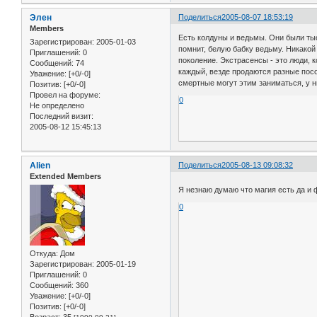
Элен
Поделиться
2005-08-07 18:53:19
Members
Есть колдуны и ведьмы. Они были тыс
Зарегистрирован
: 2005-01-03
помнит, белую бабку ведьму. Никакой 
Приглашений:
0
поколение. Экстрасенсы - это люди, 
Сообщений:
74
каждый, везде продаются разные посо
Уважение:
[+0/-0]
смертные могут этим заниматься, у 
Позитив:
[+0/-0]
Провел на форуме:
0
Не определено
Последний визит:
2005-08-12 15:45:13
Alien
Поделиться
2005-08-13 09:08:32
Extended Members
Я незнаю думаю что магия есть да и 
0
Откуда:
Дом
Зарегистрирован
: 2005-01-19
Приглашений:
0
Сообщений:
360
Уважение:
[+0/-0]
Позитив:
[+0/-0]