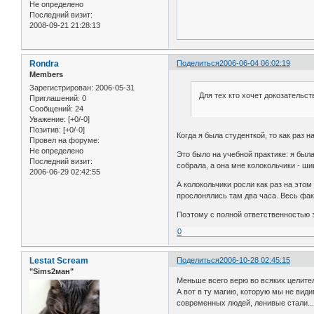
Не определено
Последний визит:
2008-09-21 21:28:13
Rondra
Поделиться
2006-06-04 06:02:19
Members
Зарегистрирован
: 2006-05-31
Для тех кто хочет докозательс
Приглашений:
0
Сообщений:
24
Уважение:
[+0/-0]
Позитив:
[+0/-0]
Когда я была студенткой, то как раз
Провел на форуме:
Не определено
Это было на учебной практике: я была
Последний визит:
собрала, а она мне колокольчики - ши
2006-06-29 02:42:55
А колокольчики росли как раз на этом
прослонялись там два часа. Весь факу
Поэтому с полной ответственностью з
0
Lestat Scream
Поделиться
2006-10-28 02:45:15
"Sims2ман"
Меньше всего верю во всяких целител
А вот в ту магию, которую мы не види
современных людей, ленивые стали... И