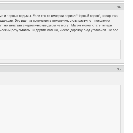
34
ые и черные ведьмы. Если кто-то смотрел сериал "Черный ворон", наверняка
едал дар. Это идет из поколения в поколение, силы растут от поколения
ут, но залатать энергетические дыры не могут. Магом может стать теперь
еским результатам. И другим больно, и себе дорожку в ад уготовили. Не все
35