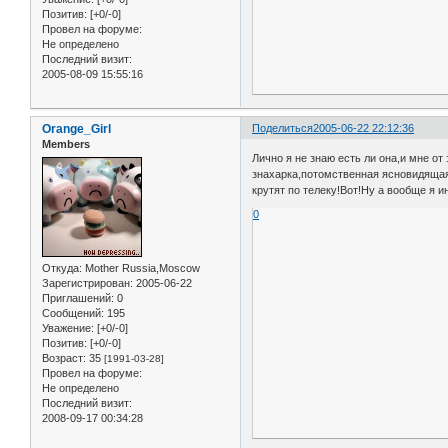
Позитив:
[+0/-0]
Провел на форуме:
Не определено
Последний визит:
2005-08-09 15:55:16
Orange_Girl
Поделиться
2005-06-22 22:12:36
Members
Лично я не знаю есть ли она,и мне от
знахарка,потомственная ясновидящая,
крутят по телеку!Вот!Ну а вообще я и
0
Откуда:
Mother Russia,Moscow
Зарегистрирован
: 2005-06-22
Приглашений:
0
Сообщений:
195
Уважение:
[+0/-0]
Позитив:
[+0/-0]
Возраст:
35
[1991-03-28]
Провел на форуме:
Не определено
Последний визит:
2008-09-17 00:34:28