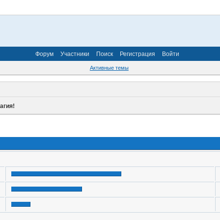
Форум
Участники
Поиск
Регистрация
Войти
Активные темы
агия!