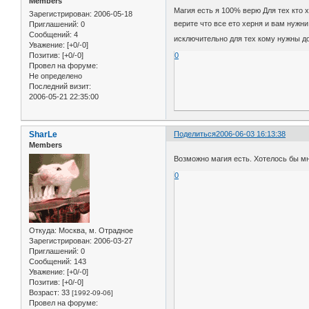
Members
Магия есть я 100% верю Для тех кто 
Зарегистрирован
: 2006-05-18
верите что все ето херня и вам нуж
Приглашений:
0
Сообщений:
4
исключительно для тех кому нужны 
Уважение:
[+0/-0]
0
Позитив:
[+0/-0]
Провел на форуме:
Не определено
Последний визит:
2006-05-21 22:35:00
SharLe
Поделиться
2006-06-03 16:13:38
Members
Возможно магия есть. Хотелось бы мн
0
Откуда:
Москва, м. Отрадное
Зарегистрирован
: 2006-03-27
Приглашений:
0
Сообщений:
143
Уважение:
[+0/-0]
Позитив:
[+0/-0]
Возраст:
33
[1992-09-06]
Провел на форуме: