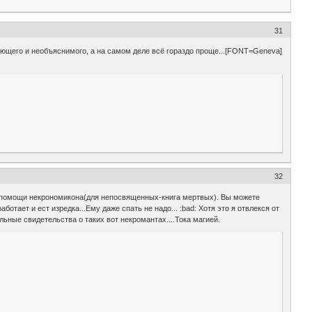
31
угающего и необъяснимого, а на самом деле всё гораздо проще...[FONT=Geneva]
32
и помощи некрономикона(для непосвященных-книга мертвых). Вы можете
отает и ест изредка...Ему даже спать не надо... :bad: Хотя это я отвлекся от
льные свидетельства о таких вот некромантах....Тока магией.