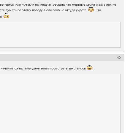
 вечерком или ночъю и начинаете говорить что мертвые херня и вы в них не
дете думать по этому поводу. Если вообще оттуда уйдете
Ето
ься
40
ё начинается на теле- даже телек посмотреть захотелось
)