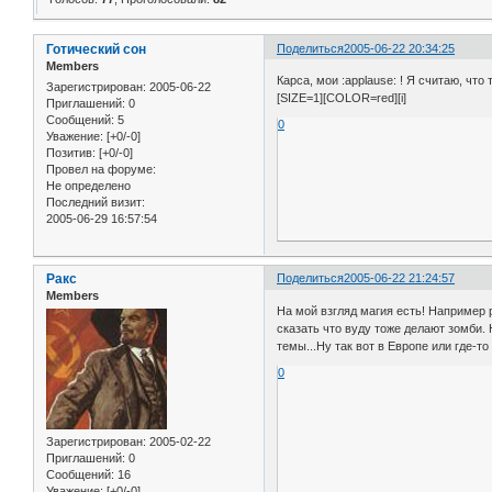
Готический сон
Поделиться
2005-06-22 20:34:25
Members
Карса, мои :applause: ! Я считаю, чт
Зарегистрирован
: 2005-06-22
[SIZE=1][COLOR=red][i]
Приглашений:
0
Сообщений:
5
0
Уважение:
[+0/-0]
Позитив:
[+0/-0]
Провел на форуме:
Не определено
Последний визит:
2005-06-29 16:57:54
Ракс
Поделиться
2005-06-22 21:24:57
Members
На мой взгляд магия есть! Например
сказать что вуду тоже делают зомби. 
темы...Ну так вот в Европе или где-т
0
Зарегистрирован
: 2005-02-22
Приглашений:
0
Сообщений:
16
Уважение:
[+0/-0]