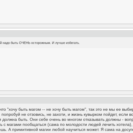
ней надо быть ОЧЕНЬ осторожным. И лучше избегать.
 что "хочу быть магом -- не хочу быть магом", так это не мы ее выб
: попробуй не отзовись, не захоти, и жизнь кувырком пойдет, если
 должна быть. Они себе очень во многом отказывать должны - вопр
ть с магами пообщаться (сама по молодости людей лечить хотела),
дешь. А примитивной магии любой научиться может. Я сама на досуг