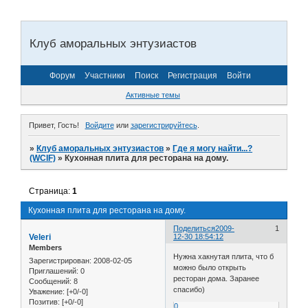
Клуб аморальных энтузиастов
Форум
Участники
Поиск
Регистрация
Войти
Активные темы
Привет, Гость!
Войдите
или
зарегистрируйтесь
.
»
Клуб аморальных энтузиастов
»
Где я могу найти...?
(WCIF)
»
Кухонная плита для ресторана на дому.
Страница:
1
Кухонная плита для ресторана на дому.
Поделиться
2009-
1
Veleri
12-30 18:54:12
Members
Нужна хакнутая плита, что б
Зарегистрирован
: 2008-02-05
можно было открыть
Приглашений:
0
ресторан дома. Заранее
Сообщений:
8
спасибо)
Уважение:
[+0/-0]
Позитив:
[+0/-0]
0