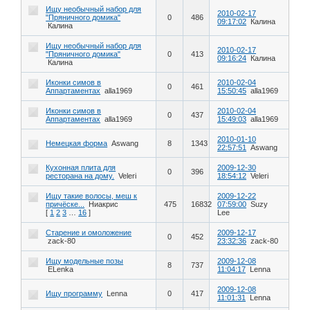
Ищу необычный набор для
2010-02-17
"Пряничного домика"
0
486
09:17:02
Калина
Калина
Ищу необычный набор для
2010-02-17
"Пряничного домика"
0
413
09:16:24
Калина
Калина
Иконки симов в
2010-02-04
0
461
Аппартаментах
alla1969
15:50:45
alla1969
Иконки симов в
2010-02-04
0
437
Аппартаментах
alla1969
15:49:03
alla1969
2010-01-10
Немецкая форма
Aswang
8
1343
22:57:51
Aswang
Кухонная плита для
2009-12-30
0
396
ресторана на дому.
Veleri
18:54:12
Veleri
Ищу такие волосы, меш к
2009-12-22
причёске...
Ниакрис
475
16832
07:59:00
Suzy
[
1
2
3
…
16
]
Lee
Старение и омоложение
2009-12-17
0
452
zack-80
23:32:36
zack-80
Ищу модельные позы
2009-12-08
8
737
ELenka
11:04:17
Lenna
2009-12-08
Ищу программу
Lenna
0
417
11:01:31
Lenna