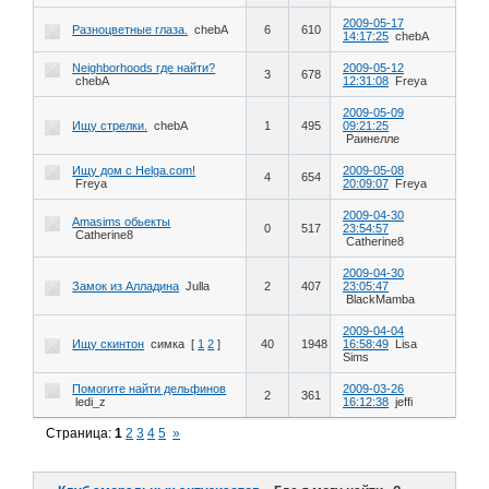
2009-05-17
Разноцветные глаза.
chebA
6
610
14:17:25
chebA
Neighborhoods где найти?
2009-05-12
3
678
chebA
12:31:08
Freya
2009-05-09
Ищу стрелки.
chebA
1
495
09:21:25
Раинелле
Ищу дом с Helga.com!
2009-05-08
4
654
Freya
20:09:07
Freya
2009-04-30
Amasims обьекты
0
517
23:54:57
Catherine8
Catherine8
2009-04-30
Замок из Алладина
Julla
2
407
23:05:47
BlackMamba
2009-04-04
Ищу скинтон
симка
[
1
2
]
40
1948
16:58:49
Lisa
Sims
Помогите найти дельфинов
2009-03-26
2
361
ledi_z
16:12:38
jeffi
Страница:
1
2
3
4
5
»