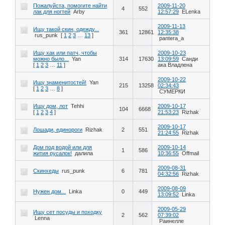
Пожалуйста, помогите найти
2009-11-20
4
552
лак для ногтей
Arby
12:57:29
ELenka
2009-11-13
Ищу такой скин, одежду...
361
12861
12:35:38
rus_punk
[
1
2
3
…
13
]
pantera_a
Ищу хак или патч, чтобы
2009-10-23
можно было...
Yan
314
17630
13:09:59
Санди
[
1
2
3
…
11
]
ака Владлена
2009-10-22
Ищу знаменитостей!
Yan
215
13258
02:34:43
[
1
2
3
…
8
]
СУМЕРКИ
Ищу дом, лот
Tehhi
2009-10-17
104
6668
[
1
2
3
4
]
21:53:23
Rizhak
2009-10-17
Лошади, единороги
Rizhak
2
551
21:24:55
Rizhak
Дом под водой или для
2009-10-14
1
586
жития русалок!
далила
10:36:55
Offmail
2009-08-31
Скинхеды
rus_punk
6
781
04:32:56
Rizhak
2009-08-09
Нужен дом...
Linka
0
449
13:09:52
Linka
2009-05-29
Ищу сет посуды и походку
2
562
07:39:02
Lenna
Раинелле