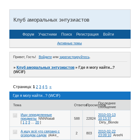
Клуб аморальных энтузиастов
Форум
Участники
Поиск
Регистрация
Войти
Активные темы
Привет, Гость!
Войдите
или
зарегистрируйтесь
.
»
Клуб аморальных энтузиастов
»
Где я могу найти...?
(WCIF)
Страница:
1
2
3
4
5
»
Где я могу найти...? (WCIF)
Последнее
Тема
Ответов
Просмотров
сообщение
Ищу определенные
2010-03-13
предметы
NNNNatali
588
22824
10:13:37
[
1
2
3
…
20
]
Dirty_Blonde
А ишу всё что связано с
2010-02-22
2
803
огородом,садом
pluke_
23:09:10
AreeN