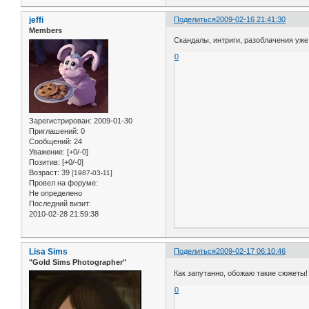
jeffi
Поделиться
2009-02-16 21:41:30
Members
Скандалы, интриги, разоблачения уже 
0
Зарегистрирован
: 2009-01-30
Приглашений:
0
Сообщений:
24
Уважение:
[+0/-0]
Позитив:
[+0/-0]
Возраст:
39
[1987-03-11]
Провел на форуме:
Не определено
Последний визит:
2010-02-28 21:59:38
Lisa Sims
Поделиться
2009-02-17 06:10:46
"Gold Sims Рhotographer"
Как запутанно, обожаю такие сюжеты
0