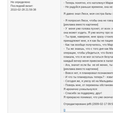
Не определено
- Теперь понятно, кто натолкнул Мар
Последний визит:
- Не радуйся раньше времени, она не 
2010-02-28 21:59:38
Я давно знал Люси, моя сестра балы з
- Я попросил Люси, чтобы она не гово
[реклама вместо картинки]
- У меня уже голова пухнет, от всех 
она может ходить. Я уже молчу про 
- Ты прав, наверное, мне зразу стоило
принадлежит мне, и я как бы не пацие
- Как так вообще получилось, что Мар
- Ты же знаешь, что с того дня как М
операции, чтобы убедиться, что болез
плакала, что я не мог остаться безуч
каждый вечер меня привозили в пала
- Ага, значит если бы не её жених, 
[реклама вместо картинки]
- Вовсе нет, я планировал познакомит
- И что ты планируешь теперь? - язв
- Сегодня же, я увезу её на Мальдивы
- Поверь мне, от перемены обстановки
Я иронично ухмыльнулся:
- Спасибо за поддержку, друг!
Я прекрасно понимал, что уже окончат
Отредактировано jeffi (2009-02-17 09:5
0