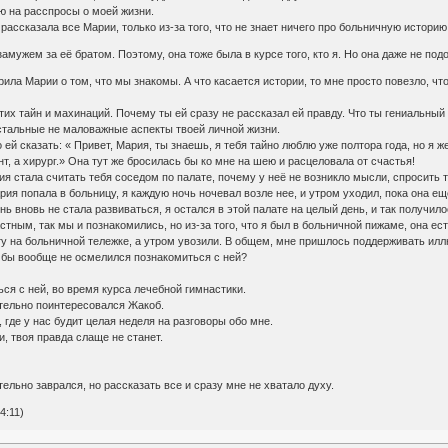
ию на расспросы о моей жизни.
рассказала все Марии, только из-за того, что не знает ничего про больничную историю
амужем за её братом. Поэтому, она тоже была в курсе того, кто я. Но она даже не под
рила Марии о том, что мы знакомы. А что касается истории, то мне просто повезло, чт
этих тайн и махинаций. Почему ты ей сразу не рассказал ей правду. Что ты гениальный 
остальные не маловажные аспекты твоей личной жизни.
 ей сказать: « Привет, Мария, ты знаешь, я тебя тайно люблю уже полтора года, но я ж
нт, а хирург.» Она тут же бросилась бы ко мне на шею и расцеловала от счастья!
ия стала считать тебя соседом по палате, почему у неё не возникло мысли, спросить 
ария попала в больницу, я каждую ночь ночевал возле нее, и утром уходил, пока она е
нь вновь не стала развиваться, я остался в этой палате на целый день, и так получи
астным, так мы и познакомились, но из-за того, что я был в больничной пижаме, она е
ту на больничной тележке, а утром увозили. В общем, мне пришлось поддерживать ил
ты бы вообще не осмелился познакомиться с ней?
ься с ней, во время курса лечебной гимнастики.
ительно поинтересовался Жакоб.
, где у нас будит целая неделя на разговоры обо мне.
, твоя правда слаще не станет.
ельно заврался, но рассказать все и сразу мне не хватало духу.
4:11)