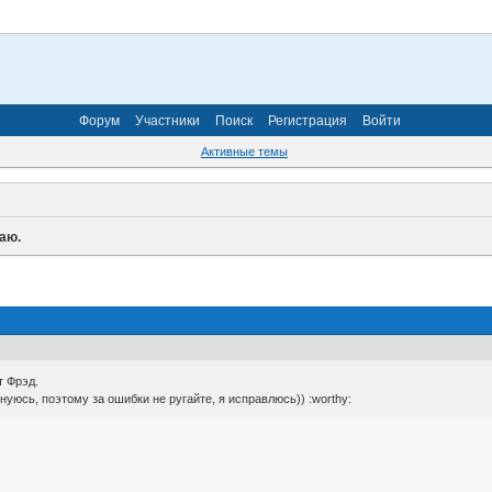
Форум
Участники
Поиск
Регистрация
Войти
Активные темы
аю.
 Фрэд.
нуюсь, поэтому за ошибки не ругайте, я исправлюсь)) :worthy: