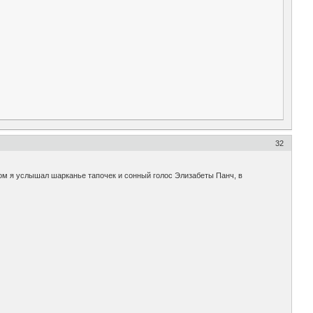
32
отом я услышал шарканье тапочек и сонный голос Элизабеты Панч, в