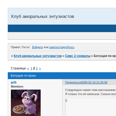
Клуб аморальных энтузиастов
Привет, Гость!
Войдите
или
зарегистрируйтесь
.
»
Клуб аморальных энтузиастов
»
Симс 2 сериалы
»
Бегущая по кр
Страница:
«
1
2
3
»
Бегущая по краю.
jeffi
Поделиться
2009-02-16 21:30:38
Members
Следующую серию тоже рассказывает
Я только что её написала. Сильно вол
0