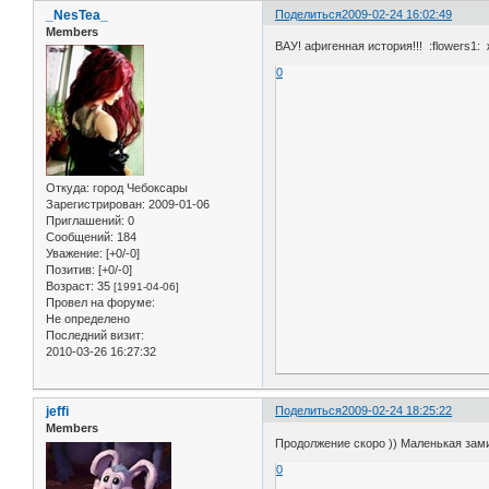
_NesTea_
Поделиться
2009-02-24 16:02:49
Members
ВАУ! афигенная история!!! :flowers1: 
0
Откуда:
город Чебоксары
Зарегистрирован
: 2009-01-06
Приглашений:
0
Сообщений:
184
Уважение:
[+0/-0]
Позитив:
[+0/-0]
Возраст:
35
[1991-04-06]
Провел на форуме:
Не определено
Последний визит:
2010-03-26 16:27:32
jeffi
Поделиться
2009-02-24 18:25:22
Members
Продолжение скоро )) Маленькая зами
0