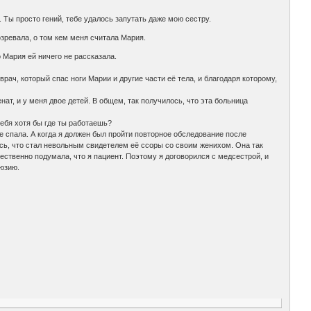
. Ты просто гений, тебе удалось запутать даже мою сестру.
озревала, о том кем меня считала Мария.
о Мария ей ничего не рассказала.
врач, который спас ноги Марии и другие части её тела, и благодаря которому,
енат, и у меня двое детей. В общем, так получилось, что эта больница
тебя хотя бы где ты работаешь?
ще спала. А когда я должен был пройти повторное обследование после
лось, что стал невольным свидетелем её ссоры со своим женихом. Она так
стественно подумала, что я пациент. Поэтому я договорился с медсестрой, и
люзию.