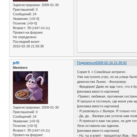
Зарегистрирован
: 2009-01-30
Приглашений:
0
Сообщений:
24
Уважение:
[+0/-0]
Позитив:
[+0/-0]
Возраст:
39
[1987-03-11]
Провел на форуме:
Не определено
Последний визит:
2010-02-28 21:59:38
jeffi
Поделиться
2009-02-16 21:39:42
Members
Серия 9. « Семейные интриги».
Уже наступило утро, но на улице был
девичестве Льюис - Фонгровер:
- Фредерик! Даже не жди того, что я б
[реклама вместо картинки]
-Привет, любимая, противная сестрен
Я прошел в гостиную, где меня уже ж
[реклама вместо картинки]
Зарегистрирован
: 2009-01-30
- Я развожусь с Валери. Я только что
Приглашений:
0
- Да, да... Валери уже успела нам поз
Сообщений:
24
- Я приехал к вам так рано, не для т
Уважение:
[+0/-0]
Лизи оставила нас вдвоем.
Позитив:
[+0/-0]
Возраст:
39
[реклама вместо картинки]
[1987-03-11]
Провел на форуме:
- Ну, ты и влип! - прошептал Жак,- Л