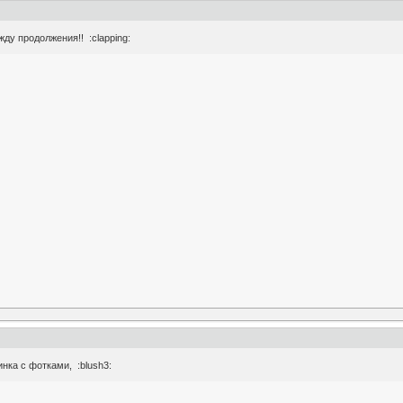
жду продолжения!! :clapping:
нка с фотками, :blush3: