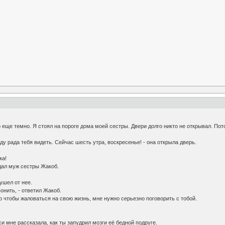
о еще темно. Я стоял на пороге дома моей сестры. Двери долго никто не открывал. П
уду рада тебя видеть. Сейчас шесть утра, воскресенье! - она открыла дверь.
ка!
дал муж сестры Жакоб.
 ушел от нее.
вонить, - ответил Жакоб.
ого чтобы жаловаться на свою жизнь, мне нужно серьезно поговорить с тобой.
юси мне рассказала, как ты запудрил мозги её бедной подруге.