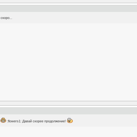
скоро...
!
:flowers1: Давай скорее продолжение!