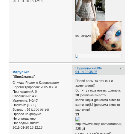
2011-01-20 18:12:18
кошак))
29
0
Поделиться
2006-
7
маруська
04-14 22:35:06
"Sims2манка"
Пасиб всем за отзывы и
Откуда:
Рядом с Краснодаром
замечания)))
Зарегистрирован
: 2005-03-31
Вот я тут еще новых сделала.
Приглашений:
0
30
[реклама вместо
Сообщений:
438
картинки]
31
[реклама вместо
Уважение:
[+0/-0]
картинки]
32
[реклама вместо
Позитив:
[+0/-0]
Возраст:
36
картинки]
[1990-06-16]
Провел на форуме:
33
Не определено
Последний визит:
2011-01-20 18:12:18
- а етоть я себе взяла))