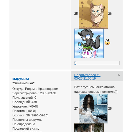
25
26
0
Поделиться
2006-
6
маруська
03-23 21:50:19
"Sims2манка"
Вот я тут немножко авиков
Откуда:
Рядом с Краснодаром
сделала, совсем немножко))
Зарегистрирован
: 2005-03-31
Приглашений:
0
Сообщений:
438
Уважение:
[+0/-0]
27
28
Позитив:
[+0/-0]
Возраст:
36
[1990-06-16]
Провел на форуме:
Не определено
Последний визит: