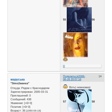
55
56
0
Поделиться
2006-
14
маруська
06-26 20:07:16
"Sims2манка"
Воть) немножка)
Откуда:
Рядом с Краснодаром
Зарегистрирован
: 2005-03-31
Приглашений:
0
Сообщений:
438
57
58
Уважение:
[+0/-0]
Позитив:
[+0/-0]
Возраст:
36
[1990-06-16]