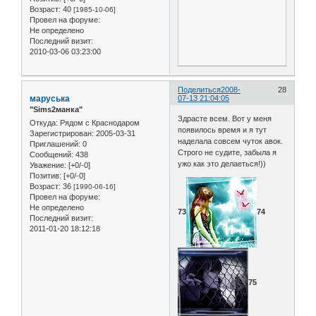
Возраст:
40
[1985-10-06]
Провел на форуме:
Не определено
Последний визит:
2010-03-06 03:23:00
Поделиться
2008-
28
маруська
07-13 21:04:05
"Sims2манка"
Здрасте всем. Вот у меня
Откуда:
Рядом с Краснодаром
появилось время и я тут
Зарегистрирован
: 2005-03-31
наделала совсем чуток авок.
Приглашений:
0
Строго не судите, забыла я
Сообщений:
438
ужо как это делаеться!))
Уважение:
[+0/-0]
Позитив:
[+0/-0]
Возраст:
36
[1990-06-16]
Провел на форуме:
Не определено
73
74
Последний визит:
2011-01-20 18:12:18
75