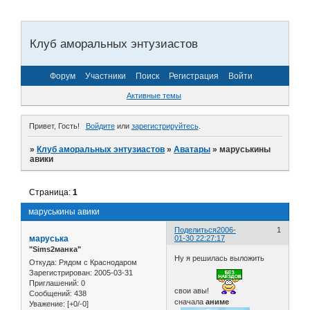
Клуб аморальных энтузиастов
Форум
Участники
Поиск
Регистрация
Войти
Активные темы
Привет, Гость!
Войдите
или
зарегистрируйтесь
.
»
Клуб аморальных энтузиастов
»
Аватары
»
маруськины
авики
Страница:
1
маруськины авики
Поделиться
2006-
1
маруська
01-30 22:27:17
"Sims2манка"
Ну я решилась выложить
Откуда:
Рядом с Краснодаром
Зарегистрирован
: 2005-03-31
Приглашений:
0
свои авы!
Сообщений:
438
сначала
аниме
Уважение:
[+0/-0]