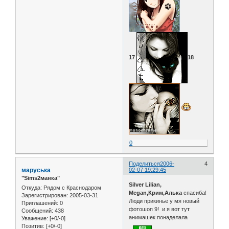
17
18
0
Поделиться
2006-
4
маруська
02-07 19:29:45
"Sims2манка"
Silver Lilian,
Откуда:
Рядом с Краснодаром
Megan,Крим,Алька
спасиба!
Зарегистрирован
: 2005-03-31
Люди прикинье у мя новый
Приглашений:
0
фотошоп 9! и я вот тут
Сообщений:
438
анимашек понаделала
Уважение:
[+0/-0]
Позитив:
[+0/-0]