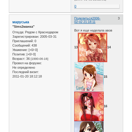
0
Поделиться
2006-
3
маруська
02-02 21:18:11
"Sims2манка"
Вот я еще наделала авов
Откуда:
Рядом с Краснодаром
Зарегистрирован
: 2005-03-31
Приглашений:
0
Сообщений:
438
13
14
Уважение:
[+0/-0]
Позитив:
[+0/-0]
Возраст:
36
[1990-06-16]
Провел на форуме:
Не определено
Последний визит:
2011-01-20 18:12:18
15
16