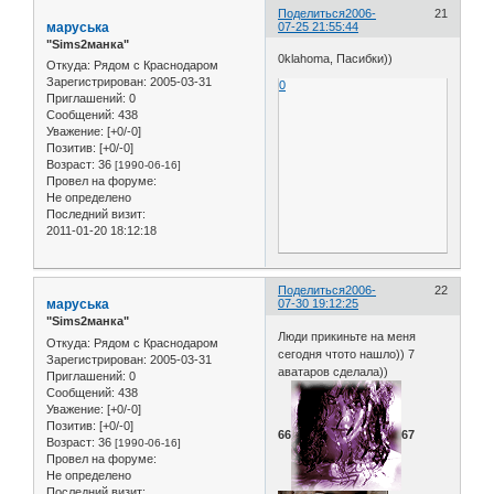
Поделиться
2006-
21
маруська
07-25 21:55:44
"Sims2манка"
0klahoma, Пасибки))
Откуда:
Рядом с Краснодаром
Зарегистрирован
: 2005-03-31
0
Приглашений:
0
Сообщений:
438
Уважение:
[+0/-0]
Позитив:
[+0/-0]
Возраст:
36
[1990-06-16]
Провел на форуме:
Не определено
Последний визит:
2011-01-20 18:12:18
Поделиться
2006-
22
маруська
07-30 19:12:25
"Sims2манка"
Люди прикиньте на меня
Откуда:
Рядом с Краснодаром
сегодня чтото нашло)) 7
Зарегистрирован
: 2005-03-31
аватаров сделала))
Приглашений:
0
Сообщений:
438
Уважение:
[+0/-0]
Позитив:
[+0/-0]
66
67
Возраст:
36
[1990-06-16]
Провел на форуме:
Не определено
Последний визит: