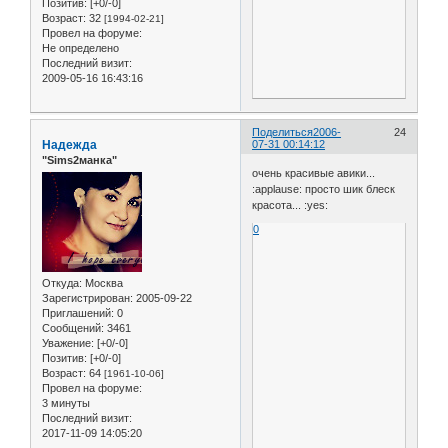
Позитив:
[+0/-0]
Возраст:
32
[1994-02-21]
Провел на форуме:
Не определено
Последний визит:
2009-05-16 16:43:16
Поделиться
2006-
24
Надежда
07-31 00:14:12
"Sims2манка"
очень красивые авики...
:applause: просто шик блеск
красота... :yes:
0
Откуда:
Москва
Зарегистрирован
: 2005-09-22
Приглашений:
0
Сообщений:
3461
Уважение:
[+0/-0]
Позитив:
[+0/-0]
Возраст:
64
[1961-10-06]
Провел на форуме:
3 минуты
Последний визит:
2017-11-09 14:05:20