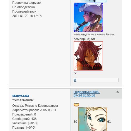
Провел на форуме:
Не определено
Последний визит:
2011-01-20 18:12:18
ивот еще мне скучна было,
вампирша)
59
:v:
0
Поделиться
2006-
15
маруська
07-24 20:55:56
"Sims2манка"
Откуда:
Рядом с Краснодаром
Зарегистрирован
: 2005-03-31
Приглашений:
0
Сообщений:
438
60
61
Уважение:
[+0/-0]
Позитив:
[+0/-0]