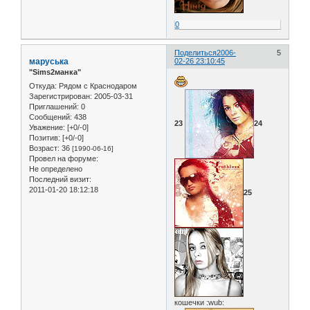
0
Поделиться
2006-
5
маруська
02-26 23:10:45
"Sims2манка"
Откуда:
Рядом с Краснодаром
Зарегистрирован
: 2005-03-31
Приглашений:
0
Сообщений:
438
23
24
Уважение:
[+0/-0]
Позитив:
[+0/-0]
Возраст:
36
[1990-06-16]
Провел на форуме:
Не определено
Последний визит:
2011-01-20 18:12:18
25
кошечки :wub: