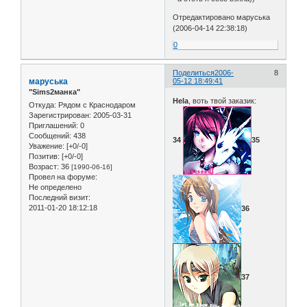
Отредактировано маруська
(2006-04-14 22:38:18)
0
Поделиться
2006-
8
маруська
05-12 18:49:41
"Sims2манка"
Hela
, воть твой заказик:
Откуда:
Рядом с Краснодаром
Зарегистрирован
: 2005-03-31
Приглашений:
0
Сообщений:
438
34
35
Уважение:
[+0/-0]
Позитив:
[+0/-0]
Возраст:
36
[1990-06-16]
Провел на форуме:
Не определено
Последний визит:
2011-01-20 18:12:18
36
37