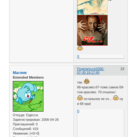
0
Поделиться
2006-
23
Масяня
07-30 19:17:40
Extended Members
так.
66-красиво.67-тоже самое.69-
тож красиво. 70-очшень!
остальное не оч...
ну
и 68 нра!
0
Откуда:
Одесса
Зарегистрирован
: 2006-04-26
Приглашений:
0
Сообщений:
419
Уважение:
[+0/-0]