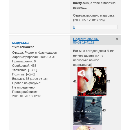
marry-sun
, а тебе я попозже
выложу...
Отредактировано маруська
(2006-05-12 18:50:26)
0
Поделиться
2006-
9
маруська
06-02 19:41:12
"Sims2манка"
Вот мне сегодня днем было
Откуда:
Рядом с Краснодаром
нечего делать и я тут
Зарегистрирован
: 2005-03-31
несколько авиков
Приглашений:
0
сварганила))
Сообщений:
438
Уважение:
[+0/-0]
Позитив:
[+0/-0]
Возраст:
36
[1990-06-16]
41
42
Провел на форуме:
Не определено
Последний визит:
2011-01-20 18:12:18
43