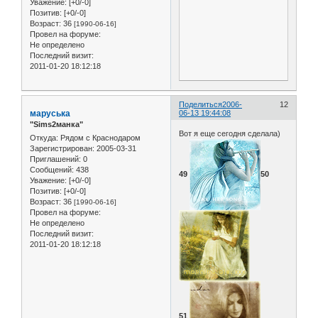
Уважение:
[+0/-0]
Позитив:
[+0/-0]
Возраст:
36
[1990-06-16]
Провел на форуме:
Не определено
Последний визит:
2011-01-20 18:12:18
Поделиться
2006-
12
маруська
06-13 19:44:08
"Sims2манка"
Вот я еще сегодня сделала)
Откуда:
Рядом с Краснодаром
Зарегистрирован
: 2005-03-31
Приглашений:
0
Сообщений:
438
49
50
Уважение:
[+0/-0]
Позитив:
[+0/-0]
Возраст:
36
[1990-06-16]
Провел на форуме:
Не определено
Последний визит:
2011-01-20 18:12:18
51