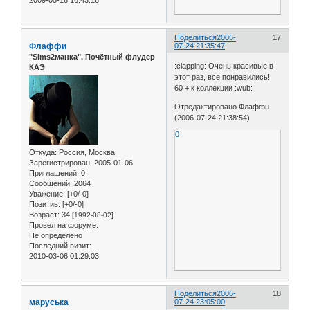
Поделиться
2006-
17
Флаффи
07-24 21:35:47
"Sims2манка", Почётный флудер
:clapping: Очень красивые в
КАЭ
этот раз, все понравились!
60 + к коллекции :wub:
Отредактировано Флаффu
(2006-07-24 21:38:54)
0
Откуда:
Россия, Москва
Зарегистрирован
: 2005-01-06
Приглашений:
0
Сообщений:
2064
Уважение:
[+0/-0]
Позитив:
[+0/-0]
Возраст:
34
[1992-08-02]
Провел на форуме:
Не определено
Последний визит:
2010-03-06 01:29:03
Поделиться
2006-
18
маруська
07-24 23:05:00