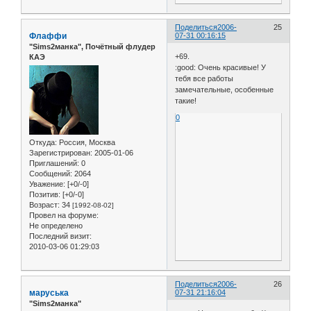
Поделиться
2006-
25
Флаффи
07-31 00:16:15
"Sims2манка", Почётный флудер
+69.
КАЭ
:good: Очень красивые! У
тебя все работы
замечательные, особенные
такие!
0
Откуда:
Россия, Москва
Зарегистрирован
: 2005-01-06
Приглашений:
0
Сообщений:
2064
Уважение:
[+0/-0]
Позитив:
[+0/-0]
Возраст:
34
[1992-08-02]
Провел на форуме:
Не определено
Последний визит:
2010-03-06 01:29:03
Поделиться
2006-
26
маруська
07-31 21:16:04
"Sims2манка"