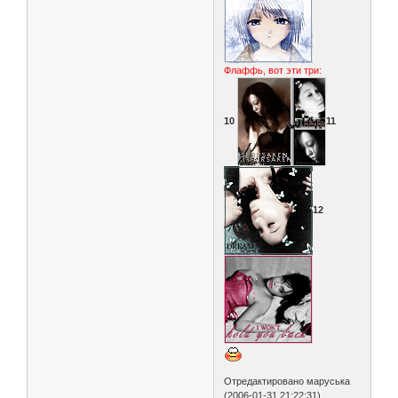
Флаффь, вот эти три:
10
11
12
Отредактировано маруська
(2006-01-31 21:22:31)