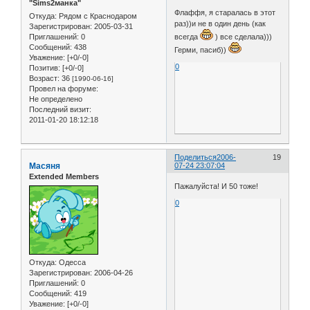
"Sims2манка"
Флаффя, я старалась в этот
Откуда:
Рядом с Краснодаром
раз))и не в один день (как
Зарегистрирован
: 2005-03-31
всегда
) все сделала)))
Приглашений:
0
Сообщений:
438
Герми, пасиб))
Уважение:
[+0/-0]
0
Позитив:
[+0/-0]
Возраст:
36
[1990-06-16]
Провел на форуме:
Не определено
Последний визит:
2011-01-20 18:12:18
Поделиться
2006-
19
Масяня
07-24 23:07:04
Extended Members
Пажалуйста! И 50 тоже!
0
Откуда:
Одесса
Зарегистрирован
: 2006-04-26
Приглашений:
0
Сообщений:
419
Уважение:
[+0/-0]