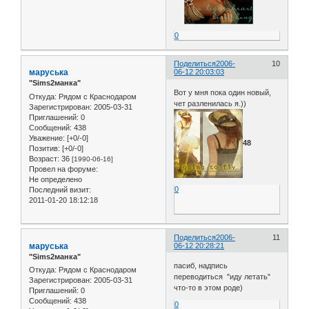
0
Поделиться
2006-
10
маруська
06-12 20:03:03
"Sims2манка"
Вот у мня пока один новый,
Откуда:
Рядом с Краснодаром
чет разленилась я.))
Зарегистрирован
: 2005-03-31
Приглашений:
0
Сообщений:
438
Уважение:
[+0/-0]
48
Позитив:
[+0/-0]
Возраст:
36
[1990-06-16]
Провел на форуме:
Не определено
0
Последний визит:
2011-01-20 18:12:18
Поделиться
2006-
11
маруська
06-12 20:28:21
"Sims2манка"
пасиб, надпись
Откуда:
Рядом с Краснодаром
переводиться "иду летать"
Зарегистрирован
: 2005-03-31
что-то в этом роде)
Приглашений:
0
Сообщений:
438
0