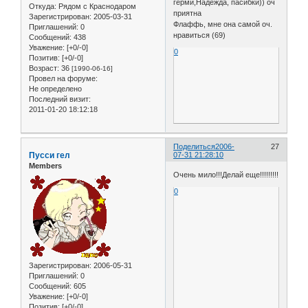
герми,Надежда, пасибки)) оч
Откуда:
Рядом с Краснодаром
приятна
Зарегистрирован
: 2005-03-31
Флаффь, мне она самой оч.
Приглашений:
0
нравиться (69)
Сообщений:
438
Уважение:
[+0/-0]
0
Позитив:
[+0/-0]
Возраст:
36
[1990-06-16]
Провел на форуме:
Не определено
Последний визит:
2011-01-20 18:12:18
Поделиться
2006-
27
Пусси гел
07-31 21:28:10
Members
Очень мило!!!Делай еще!!!!!!!!!
0
Зарегистрирован
: 2006-05-31
Приглашений:
0
Сообщений:
605
Уважение:
[+0/-0]
Позитив:
[+0/-0]