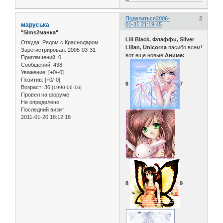
Поделиться
2006-
2
маруська
01-31 21:19:45
"Sims2манка"
Lili Black, Флаффu, Silver
Откуда:
Рядом с Краснодаром
Lilian, Unicorna
пасибо всем!
Зарегистрирован
: 2005-03-31
вот еще новые:
Аниме:
Приглашений:
0
Сообщений:
438
Уважение:
[+0/-0]
Позитив:
[+0/-0]
6
7
Возраст:
36
[1990-06-16]
Провел на форуме:
Не определено
Последний визит:
2011-01-20 18:12:18
8
9