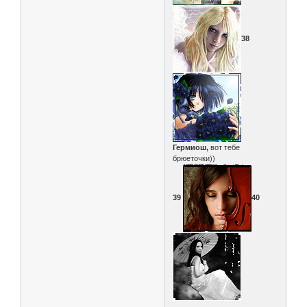
38
Гермиош,
вот тебе
брюеточки))
39
40