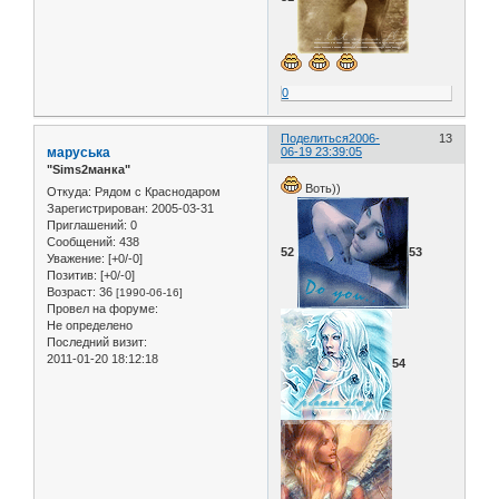
0
Поделиться
2006-
13
маруська
06-19 23:39:05
"Sims2манка"
Воть))
Откуда:
Рядом с Краснодаром
Зарегистрирован
: 2005-03-31
Приглашений:
0
Сообщений:
438
52
53
Уважение:
[+0/-0]
Позитив:
[+0/-0]
Возраст:
36
[1990-06-16]
Провел на форуме:
Не определено
Последний визит:
2011-01-20 18:12:18
54