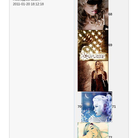
2011-01-20 18:12:18
68
69
70
71
72