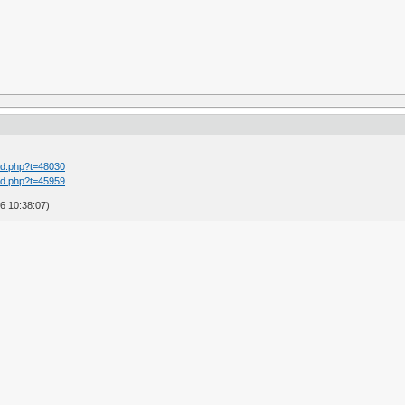
ad.php?t=48030
ad.php?t=45959
6 10:38:07)