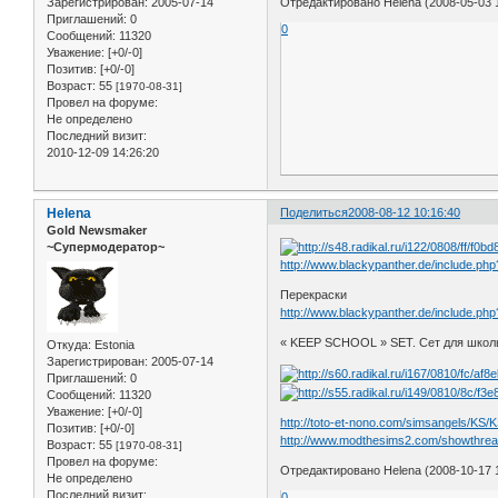
Отредактировано Helena (2008-05-03 1
Зарегистрирован
: 2005-07-14
Приглашений:
0
0
Сообщений:
11320
Уважение:
[+0/-0]
Позитив:
[+0/-0]
Возраст:
55
[1970-08-31]
Провел на форуме:
Не определено
Последний визит:
2010-12-09 14:26:20
Helena
Поделиться
2008-08-12 10:16:40
Gold Newsmaker
~Супермодератор~
http://www.blackypanther.de/include.p
Перекраски
http://www.blackypanther.de/include.p
« KEEP SCHOOL » SET. Сет для школьн
Откуда:
Estonia
Зарегистрирован
: 2005-07-14
Приглашений:
0
Сообщений:
11320
Уважение:
[+0/-0]
http://toto-et-nono.com/simsangels/KS/
Позитив:
[+0/-0]
http://www.modthesims2.com/showthre
Возраст:
55
[1970-08-31]
Провел на форуме:
Отредактировано Helena (2008-10-17 1
Не определено
Последний визит:
0