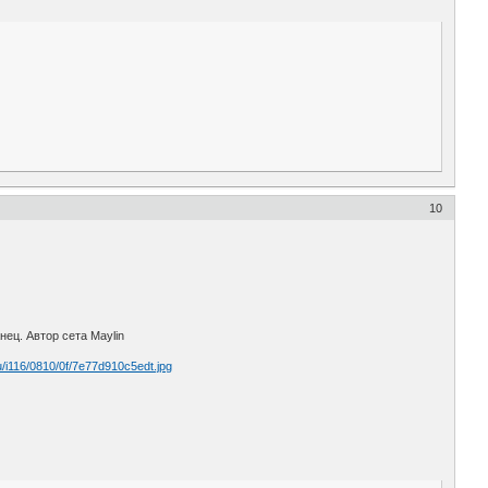
10
ец. Автор сета Maylin