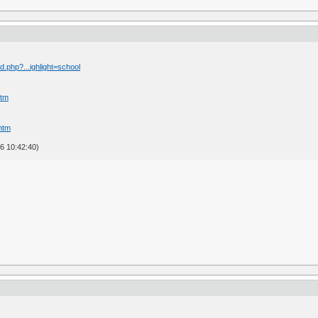
php?...ighlight=school
htm
htm
6 10:42:40)