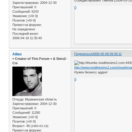
Отредактировано Тимона (2006-03-15 
Зарегистрирован
: 2004-12-30
Приглашений:
0
0
Сообщений:
6243
Уважение:
[+0/-0]
Позитив:
[+0/-0]
Провел на форуме:
Не определено
Последний визит:
2006-04-18 11:35:40
Ailias
Поделиться
2006-05-08 09:30:11
= Сreator of This Forum = & Sims2-
Cre
http://www.modthesims2.com/showthre
Нужен бизнесс аддон!
0
Откуда:
Мурманская область
Зарегистрирован
: 2004-12-30
Приглашений:
0
Сообщений:
11280
Уважение:
[+0/-0]
Позитив:
[+0/-0]
Возраст:
46
[1980-02-19]
Провел на форуме: