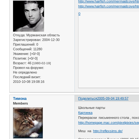
http://www.hairfish.com/mermaidcove/htm
http://www.hairfish.com/mermaidcove/htm
0
Откуда:
Мурманская область
Зарегистрирован
: 2004-12-30
Приглашений:
0
Сообщений:
11280
Уважение:
[+0/-0]
Позитив:
[+0/-0]
Возраст:
46
[1980-02-19]
Провел на форуме:
Не определено
Последний визит:
2010-10-08 19:08:16
Тимона
Поделиться
2005-09-04 19:49:57
Members
Школьные парты
Картинка
Перекраски письменного стола , пох
http://homepage.mac.com/pixelpixies/se
Меш на
http://reflexsims.de/