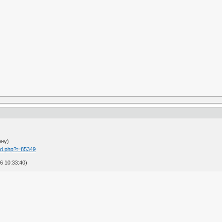
ену)
ad.php?t=85349
6 10:33:40)