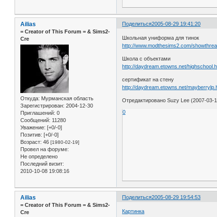
Ailias
Поделиться
2005-08-29 19:41:20
= Сreator of This Forum = & Sims2-
Школьная униформа для тинок
Cre
http://www.modthesims2.com/showthread.
Школа с объектами
http://daydream.etowns.net/highschool.
сертификат на стену
http://daydream.etowns.net/mayberrylp.
Откуда:
Мурманская область
Отредактировано Suzy Lee (2007-03-1
Зарегистрирован
: 2004-12-30
0
Приглашений:
0
Сообщений:
11280
Уважение:
[+0/-0]
Позитив:
[+0/-0]
Возраст:
46
[1980-02-19]
Провел на форуме:
Не определено
Последний визит:
2010-10-08 19:08:16
Ailias
Поделиться
2005-08-29 19:54:53
= Сreator of This Forum = & Sims2-
Картинка
Cre