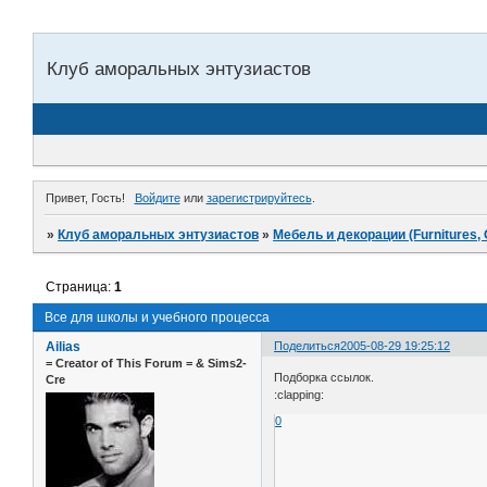
Клуб аморальных энтузиастов
Привет, Гость!
Войдите
или
зарегистрируйтесь
.
»
Клуб аморальных энтузиастов
»
Мебель и декорации (Furnitures, 
Страница:
1
Все для школы и учебного процесса
Ailias
Поделиться
2005-08-29 19:25:12
= Сreator of This Forum = & Sims2-
Подборка ссылок.
Cre
:clapping:
0