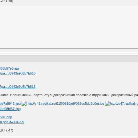
2:41:45)
hp?pa...d0943e9d6b7b616
hp?pa...d0943e9d6b7b616
ика. Новые меши - парта, стул, декоративная полочка с игрушками, декоративный ран
KS01.php
ad.php?t=304255
0:47:47)