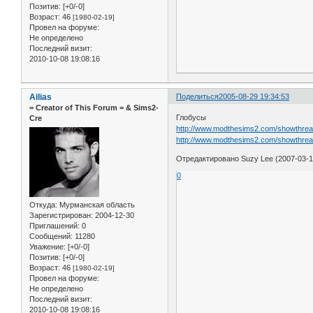
Позитив:
[+0/-0]
Возраст:
46
[1980-02-19]
Провел на форуме:
Не определено
Последний визит:
2010-10-08 19:08:16
Ailias
Поделиться
2005-08-29 19:34:53
= Сreator of This Forum = & Sims2-
Глобусы
Cre
http://www.modthesims2.com/showthre
http://www.modthesims2.com/showthre
Отредактировано Suzy Lee (2007-03-1
0
Откуда:
Мурманская область
Зарегистрирован
: 2004-12-30
Приглашений:
0
Сообщений:
11280
Уважение:
[+0/-0]
Позитив:
[+0/-0]
Возраст:
46
[1980-02-19]
Провел на форуме:
Не определено
Последний визит:
2010-10-08 19:08:16