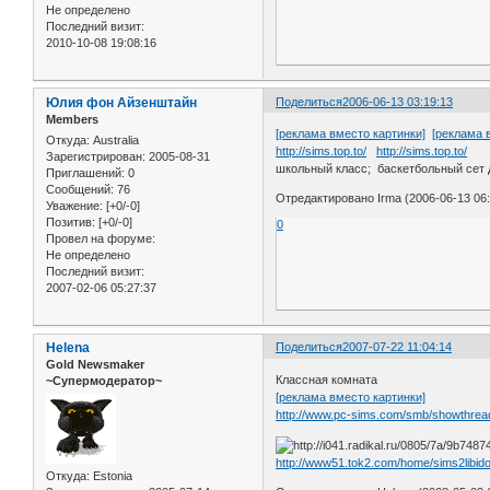
Не определено
Последний визит:
2010-10-08 19:08:16
Юлия фон Айзенштайн
Поделиться
2006-06-13 03:19:13
Members
[реклама вместо картинки]
[реклама 
Откуда:
Australia
http://sims.top.to/
http://sims.top.to/
Зарегистрирован
: 2005-08-31
школьный класс; баскетбольный сет 
Приглашений:
0
Сообщений:
76
Отредактировано Irma (2006-06-13 06:
Уважение:
[+0/-0]
Позитив:
[+0/-0]
0
Провел на форуме:
Не определено
Последний визит:
2007-02-06 05:27:37
Helena
Поделиться
2007-07-22 11:04:14
Gold Newsmaker
Классная комната
~Супермодератор~
[реклама вместо картинки]
http://www.pc-sims.com/smb/showthrea
http://www51.tok2.com/home/sims2libido/
Откуда:
Estonia