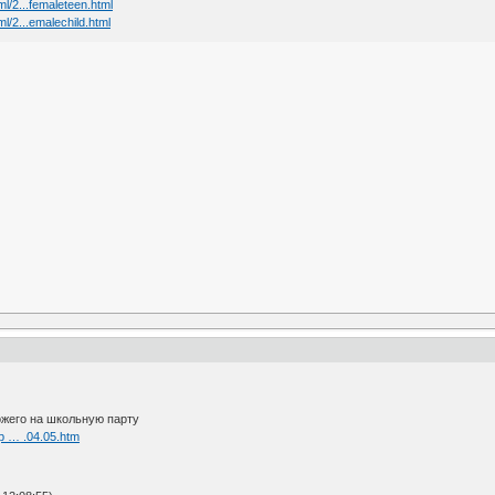
l/2...femaleteen.html
l/2...emalechild.html
ожего на школьную парту
p … .04.05.htm