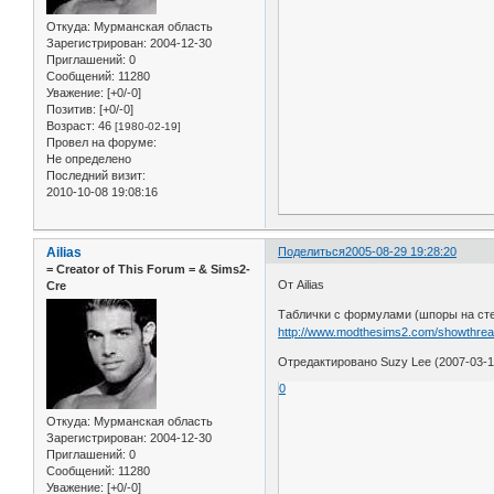
Откуда:
Мурманская область
Зарегистрирован
: 2004-12-30
Приглашений:
0
Сообщений:
11280
Уважение:
[+0/-0]
Позитив:
[+0/-0]
Возраст:
46
[1980-02-19]
Провел на форуме:
Не определено
Последний визит:
2010-10-08 19:08:16
Ailias
Поделиться
2005-08-29 19:28:20
= Сreator of This Forum = & Sims2-
От Ailias
Cre
Таблички с формулами (шпоры на ст
http://www.modthesims2.com/showthre
Отредактировано Suzy Lee (2007-03-1
0
Откуда:
Мурманская область
Зарегистрирован
: 2004-12-30
Приглашений:
0
Сообщений:
11280
Уважение:
[+0/-0]