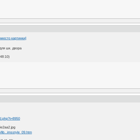
вместо картинки]
для шк. двора
48:10)
d.php?t=8950
lib...imsstyle_09.htm