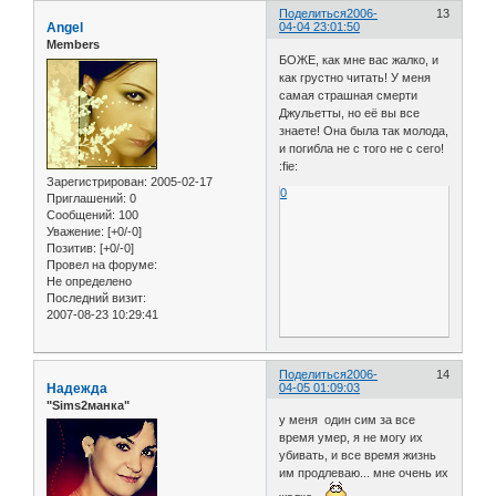
Поделиться
2006-
13
Angel
04-04 23:01:50
Members
БОЖЕ, как мне вас жалко, и
как грустно читать! У меня
самая страшная смерти
Джульетты, но её вы все
знаете! Она была так молода,
и погибла не с того не с сего!
:fie:
Зарегистрирован
: 2005-02-17
0
Приглашений:
0
Сообщений:
100
Уважение:
[+0/-0]
Позитив:
[+0/-0]
Провел на форуме:
Не определено
Последний визит:
2007-08-23 10:29:41
Поделиться
2006-
14
Надежда
04-05 01:09:03
"Sims2манка"
у меня один сим за все
время умер, я не могу их
убивать, и все время жизнь
им продлеваю... мне очень их