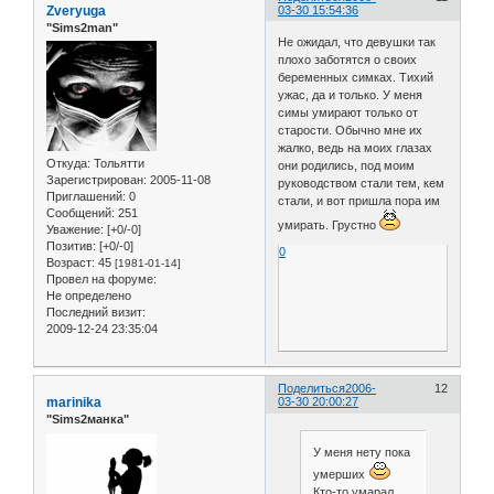
Zveryuga
03-30 15:54:36
"Sims2man"
Не ожидал, что девушки так
плохо заботятся о своих
беременных симках. Тихий
ужас, да и только. У меня
симы умирают только от
старости. Обычно мне их
жалко, ведь на моих глазах
Откуда:
Тольятти
они родились, под моим
Зарегистрирован
: 2005-11-08
руководством стали тем, кем
Приглашений:
0
стали, и вот пришла пора им
Сообщений:
251
умирать. Грустно
Уважение:
[+0/-0]
Позитив:
[+0/-0]
0
Возраст:
45
[1981-01-14]
Провел на форуме:
Не определено
Последний визит:
2009-12-24 23:35:04
Поделиться
2006-
12
marinika
03-30 20:00:27
"Sims2манка"
У меня нету пока
умерших
Кто-то умарал,