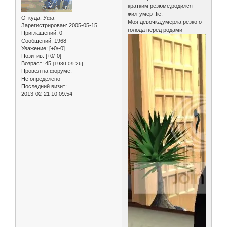
кратким резюме,родился-
жил-умер :fie:
Откуда:
Уфа
Моя девочка,умерла резко от
Зарегистрирован
: 2005-05-15
голода перед родами
Приглашений:
0
Сообщений:
1968
Уважение:
[+0/-0]
Позитив:
[+0/-0]
Возраст:
45
[1980-09-26]
Провел на форуме:
Не определено
Последний визит:
2013-02-21 10:09:54