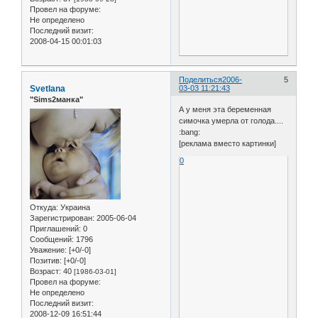
Провел на форуме:
Не определено
Последний визит:
2008-04-15 00:01:03
Поделиться
2006-
5
Svetlana
03-03 11:21:43
"Sims2манка"
А у меня эта беременная
симочка умерла от голода....
:bang:
[реклама вместо картинки]
0
Откуда:
Украина
Зарегистрирован
: 2005-06-04
Приглашений:
0
Сообщений:
1796
Уважение:
[+0/-0]
Позитив:
[+0/-0]
Возраст:
40
[1986-03-01]
Провел на форуме:
Не определено
Последний визит:
2008-12-09 16:51:44