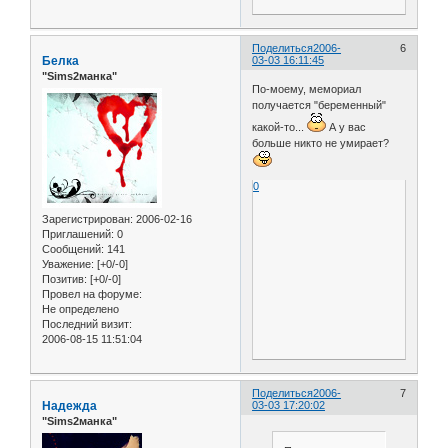
Поделиться
2006-
6
Белка
03-03 16:11:45
"Sims2манка"
По-моему, мемориал
получается "беременный"
какой-то...
А у вас
больше никто не умирает?
0
Зарегистрирован
: 2006-02-16
Приглашений:
0
Сообщений:
141
Уважение:
[+0/-0]
Позитив:
[+0/-0]
Провел на форуме:
Не определено
Последний визит:
2006-08-15 11:51:04
Поделиться
2006-
7
Надежда
03-03 17:20:02
"Sims2манка"