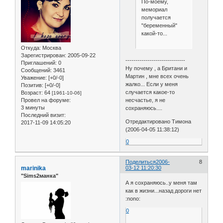
По-моему,
мемориал
получается
"беременный"
какой-то...
Откуда:
Москва
Зарегистрирован
: 2005-09-22
------------------------------
Приглашений:
0
Ну почему , а Британи и
Сообщений:
3461
Мартин , мне всех очень
Уважение:
[+0/-0]
жалко... Если у меня
Позитив:
[+0/-0]
случается какое-то
Возраст:
64
[1961-10-06]
несчастье, я не
Провел на форуме:
3 минуты
сохраняюсь....
Последний визит:
Отредактировано Тимона
2017-11-09 14:05:20
(2006-04-05 11:38:12)
0
Поделиться
2006-
8
marinika
03-12 11:20:30
"Sims2манка"
А я сохраняюсь..у меня там
как в жизни...назад дороги нет
:nono:
0