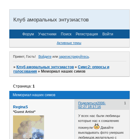
Клуб аморальных энтузиастов
Форум
Участники
Поиск
Регистрация
Войти
Активные темы
Привет, Гость!
Войдите
или
зарегистрируйтесь
.
»
Клуб аморальных энтузиастов
»
Симс2: опросы и
голосования
»
Мемориал наших симов
Страница:
1
Мемориал наших симов
Поделиться
2006-
1
ReginaS
02-27 18:17:16
*Guest Artist*
У всех нас были любимцы
которые нас к сожалению
покинули
Давайте
выкладывать фото умерших
любимцов,желательно с