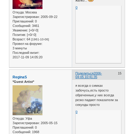
жалко...
0
Откуда:
Москва
Зарегистрирован
: 2005-09-22
Приглашений:
0
Сообщений:
3461
Уважение:
[+0/-0]
Позитив:
[+0/-0]
Возраст:
64
[1961-10-06]
Провел на форуме:
3 минуты
Последний визит:
2017-11-09 14:05:20
Поделиться
2006-
15
ReginaS
04-05 10:41:35
*Guest Artist*
я всегда о симках
забочусь,есть просто
обреченные,у них всегда
резко падают показатели за
секунды просто
0
Откуда:
Уфа
Зарегистрирован
: 2005-05-15
Приглашений:
0
Сообщений:
1968