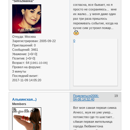
"Sims2манка"
согласна, все бывает, но я
просто не сохраняюсь... мне
их жалко... у меня даже один
раз три раза пришлось
переживать событие, когда на
кухне сим устроил пожар...
Откуда:
Москва
0
Зарегистрирован
: 2005-09-22
Приглашений:
0
Сообщений:
3461
Уважение:
[+0/-0]
Позитив:
[+0/-0]
Возраст:
64
[1961-10-06]
Провел на форуме:
3 минуты
Последний визит:
2017-11-09 14:05:20
Поделиться
2006-
19
Алькинская...)
04-06 14:32:40
Members
Вот моя самая первая симка
Агнесс, муж ее уже умер...
потомство где-то шастает...
сАмая первая жительница
города Любвингтона