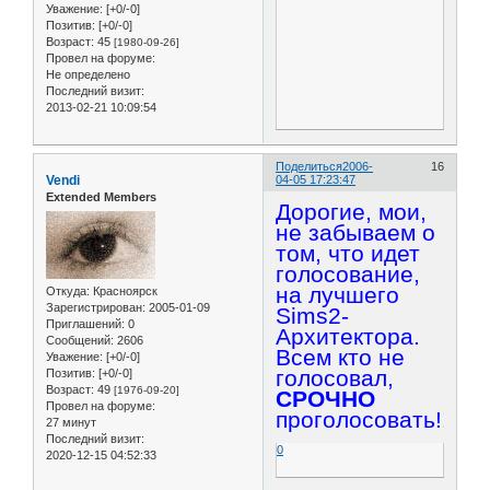
Уважение:
[+0/-0]
Позитив:
[+0/-0]
Возраст:
45
[1980-09-26]
Провел на форуме:
Не определено
Последний визит:
2013-02-21 10:09:54
Поделиться
2006-
16
Vendi
04-05 17:23:47
Extended Members
Дорогие, мои,
не забываем о
том, что идет
голосование,
на лучшего
Откуда:
Красноярск
Зарегистрирован
: 2005-01-09
Sims2-
Приглашений:
0
Архитектора.
Сообщений:
2606
Всем кто не
Уважение:
[+0/-0]
голосовал,
Позитив:
[+0/-0]
Возраст:
49
[1976-09-20]
СРОЧНО
Провел на форуме:
проголосовать!!!
27 минут
Последний визит:
0
2020-12-15 04:52:33