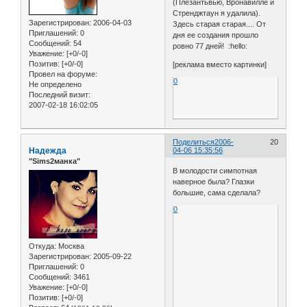
(Плезантьвью, Вронавилле и
Стренджтаун я удалила).
Зарегистрирован
: 2006-04-03
Здесь старая старая.... От
Приглашений:
0
дня ее создания прошло
Сообщений:
54
ровно 77 дней! :hello:
Уважение:
[+0/-0]
Позитив:
[+0/-0]
[реклама вместо картинки]
Провел на форуме:
0
Не определено
Последний визит:
2007-02-18 16:02:05
Поделиться
2006-
20
Надежда
04-06 15:35:56
"Sims2манка"
В молодости симпотная
наверное была? Глазки
большие, сама сделала?
0
Откуда:
Москва
Зарегистрирован
: 2005-09-22
Приглашений:
0
Сообщений:
3461
Уважение:
[+0/-0]
Позитив:
[+0/-0]