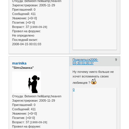
Откуда:
Between hell&amp;heaven
Зарегистрирован
: 2005-11-29
Приглашений:
0
Сообщений:
411
Уважение:
[+0/-0]
Позитив:
[+0/-0]
Возраст:
37
[1988-09-28]
Провел на форуме:
Не определено
Последний визит:
2008-04-15 00:01:03
Поделиться
2006-
9
marinika
03-30 01:00:37
"Sims2манка"
Ну почему никто больше не
хочет вспоминать своих
любимцев ?
0
Откуда:
Between hell&amp;heaven
Зарегистрирован
: 2005-11-29
Приглашений:
0
Сообщений:
411
Уважение:
[+0/-0]
Позитив:
[+0/-0]
Возраст:
37
[1988-09-28]
Провел на форуме: