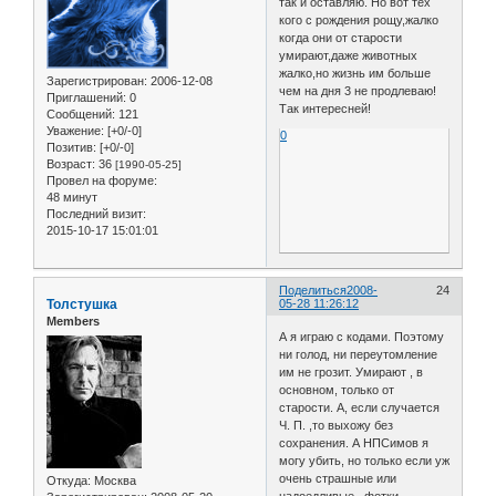
так и оставляю. Но вот тех
кого с рождения рощу,жалко
когда они от старости
умирают,даже животных
жалко,но жизнь им больше
Зарегистрирован
: 2006-12-08
чем на дня 3 не продлеваю!
Приглашений:
0
Так интересней!
Сообщений:
121
Уважение:
[+0/-0]
0
Позитив:
[+0/-0]
Возраст:
36
[1990-05-25]
Провел на форуме:
48 минут
Последний визит:
2015-10-17 15:01:01
Поделиться
2008-
24
Толстушка
05-28 11:26:12
Members
А я играю с кодами. Поэтому
ни голод, ни переутомление
им не грозит. Умирают , в
основном, только от
старости. А, если случается
Ч. П. ,то выхожу без
сохранения. А НПСимов я
могу убить, но только если уж
очень страшные или
Откуда:
Москва
надоедливые. фотки