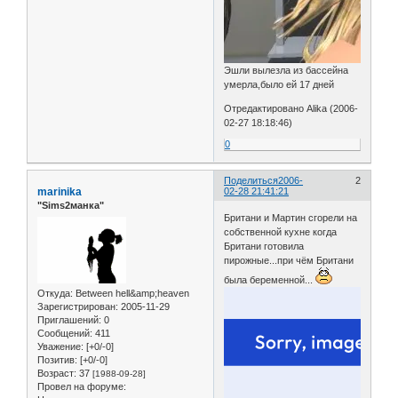
Эшли вылезла из бассейна
умерла,было ей 17 дней
Отредактировано Alika (2006-
02-27 18:18:46)
0
Поделиться
2006-
2
marinika
02-28 21:41:21
"Sims2манка"
Британи и Мартин сгорели на
собственной кухне когда
Британи готовила
пирожные...при чём Британи
была беременной...
Откуда:
Between hell&amp;heaven
Зарегистрирован
: 2005-11-29
Приглашений:
0
Сообщений:
411
Уважение:
[+0/-0]
Позитив:
[+0/-0]
Возраст:
37
[1988-09-28]
Провел на форуме: