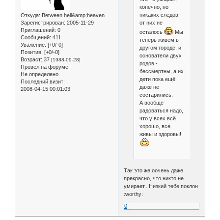
конечно, но
никаких следов
Откуда:
Between hell&amp;heaven
Зарегистрирован
: 2005-11-29
от них не
Приглашений:
0
осталось
Мы
Сообщений:
411
теперь живём в
Уважение:
[+0/-0]
другом городе, и
Позитив:
[+0/-0]
основатели двух
Возраст:
37
[1988-09-28]
родов -
Провел на форуме:
бессмертны, а их
Не определено
дети пока ещё
Последний визит:
даже не
2008-04-15 00:01:03
состарились.
А вообще
радоваться надо,
что у всех всё
хорошо, все
живы и здоровы!
Так это же оочень даже
прекрасно, что никто не
умирает...Низкий тебе поклон
:worthy:
0