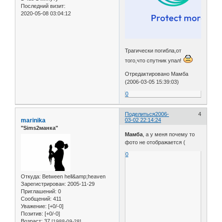
Последний визит:
2020-05-08 03:04:12
Трагически погибла,от
того,что спутник упал!
Отредактировано Мамба
(2006-03-05 15:39:03)
0
Поделиться
2006-
4
marinika
03-02 22:14:24
"Sims2манка"
Мамба
, а у меня почему то
фото не отображается (
0
Откуда:
Between hell&amp;heaven
Зарегистрирован
: 2005-11-29
Приглашений:
0
Сообщений:
411
Уважение:
[+0/-0]
Позитив:
[+0/-0]
Возраст:
37
[1988-09-28]