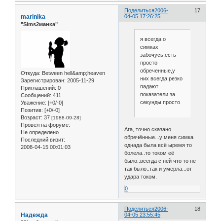
Поделиться
2006-
17
marinika
04-05 17:26:25
"Sims2манка"
я всегда о
симках
забочусь,есть
просто
обреченные,у
Откуда:
Between hell&amp;heaven
них всегда резко
Зарегистрирован
: 2005-11-29
падают
Приглашений:
0
показатели за
Сообщений:
411
секунды просто
Уважение:
[+0/-0]
Позитив:
[+0/-0]
Возраст:
37
[1988-09-28]
Провел на форуме:
Ага, точно сказано
Не определено
обречённые...у меня симка
Последний визит:
однада была всё ыремя то
2008-04-15 00:01:03
болела..то током её
было..всегда с ней что то не
так было..так и умерла...от
удара током.
0
Поделиться
2006-
18
Надежда
04-05 23:55:45