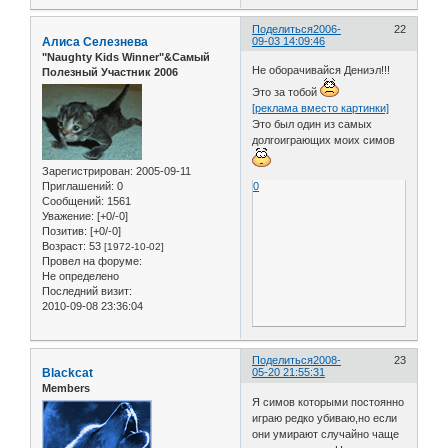
Поделиться
2006-
22
Алиса Селезнева
09-03 14:09:46
"Naughty Kids Winner"&Самый
Не оборачивайся Дениэл!!!
Полезный Участник 2006
Это за тобой
[реклама вместо картинки]
Это был один из самых
долгоиграющих моих симов
Зарегистрирован
: 2005-09-11
Приглашений:
0
0
Сообщений:
1561
Уважение:
[+0/-0]
Позитив:
[+0/-0]
Возраст:
53
[1972-10-02]
Провел на форуме:
Не определено
Последний визит:
2010-09-08 23:36:04
Поделиться
2008-
23
Blackcat
05-20 21:55:31
Members
Я симов которыми постоянно
играю редко убиваю,но если
они умирают случайно чаще