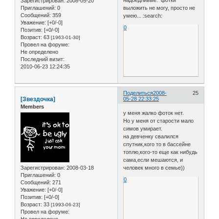
Зарегистрирован
: 2008-05-20
Приглашений:
0
выложить не могу, просто не
Сообщений:
359
умею... :search:
Уважение:
[+0/-0]
0
Позитив:
[+0/-0]
Возраст:
63
[1963-01-30]
Провел на форуме:
Не определено
Последний визит:
2010-06-23 12:24:35
Поделиться
2008-
25
[Звездочка]
05-28 22:33:25
Members
у меня жалко фоток нет.
Но у меня от старости мало
симов умирает.
на девченку свалился
спутник,кого то в бассейне
топлю,кого-то еще как нибудь
сама,если мешаются, и
Зарегистрирован
: 2008-03-18
человек много в семье))
Приглашений:
0
0
Сообщений:
271
Уважение:
[+0/-0]
Позитив:
[+0/-0]
Возраст:
33
[1993-06-23]
Провел на форуме:
Не определено