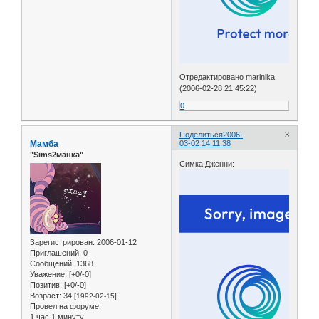
Отредактировано marinika
(2006-02-28 21:45:22)
0
Поделиться
2006-
3
Мамба
03-02 14:11:38
"Sims2манка"
Симка.Дженни:
Зарегистрирован
: 2006-01-12
Приглашений:
0
Сообщений:
1368
Уважение:
[+0/-0]
Позитив:
[+0/-0]
Возраст:
34
[1992-02-15]
Провел на форуме:
1 час 1 минуту