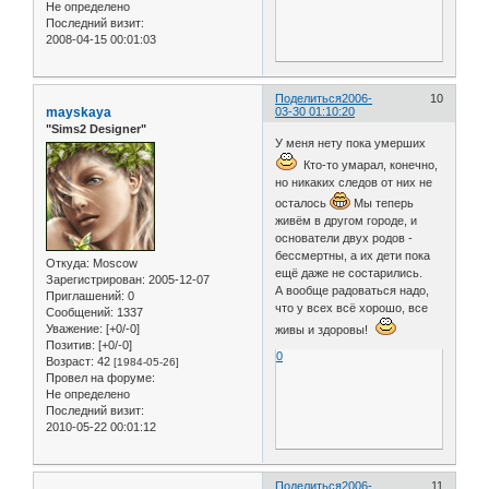
Не определено
Последний визит:
2008-04-15 00:01:03
Поделиться
2006-
10
mayskaya
03-30 01:10:20
"Sims2 Designer"
У меня нету пока умерших
Кто-то умарал, конечно,
но никаких следов от них не
осталось
Мы теперь
живём в другом городе, и
основатели двух родов -
бессмертны, а их дети пока
Откуда:
Moscow
ещё даже не состарились.
Зарегистрирован
: 2005-12-07
А вообще радоваться надо,
Приглашений:
0
что у всех всё хорошо, все
Сообщений:
1337
Уважение:
[+0/-0]
живы и здоровы!
Позитив:
[+0/-0]
0
Возраст:
42
[1984-05-26]
Провел на форуме:
Не определено
Последний визит:
2010-05-22 00:01:12
Поделиться
2006-
11