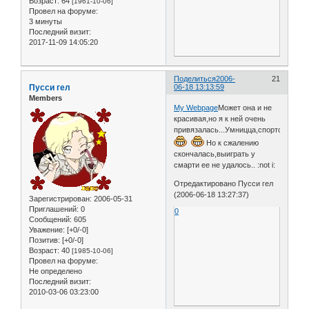
Возраст:
64
[1961-10-06]
Провел на форуме:
3 минуты
Последний визит:
2017-11-09 14:05:20
Поделиться
2006-
21
Пусси гел
06-18 13:13:59
Members
My Webpage
Может она и не
красивая,но я к ней очень
привязалась...Умницца,спортсменка,
Но к сжалению
скончалась,выиграть у
смарти ее не удалось.. :not i:
Отредактировано Пусси гел
(2006-06-18 13:27:37)
Зарегистрирован
: 2006-05-31
Приглашений:
0
0
Сообщений:
605
Уважение:
[+0/-0]
Позитив:
[+0/-0]
Возраст:
40
[1985-10-06]
Провел на форуме:
Не определено
Последний визит:
2010-03-06 03:23:00