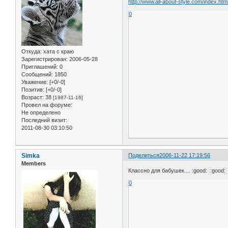
http://www.all-about-style.com/index.htm
0
Откуда:
хата с краю
Зарегистрирован
: 2006-05-28
Приглашений:
0
Сообщений:
1850
Уважение:
[+0/-0]
Позитив:
[+0/-0]
Возраст:
38
[1987-11-16]
Провел на форуме:
Не определено
Последний визит:
2011-08-30 03:10:50
Simka
Поделиться
2006-11-22 17:19:56
Members
Классно для бабушек.... :good: :good: 
0