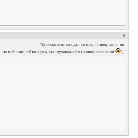
8
 TSR . Правильные ссылки дать не могу- не получается, но
 - это мой тамошний ник ( результат мучительной и корявой регистрации
)