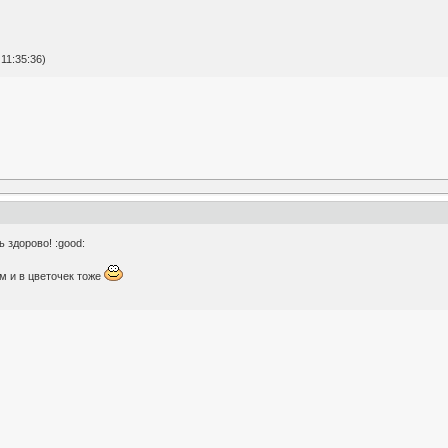
11:35:36)
 здорово! :good:
м и в цветочек тоже