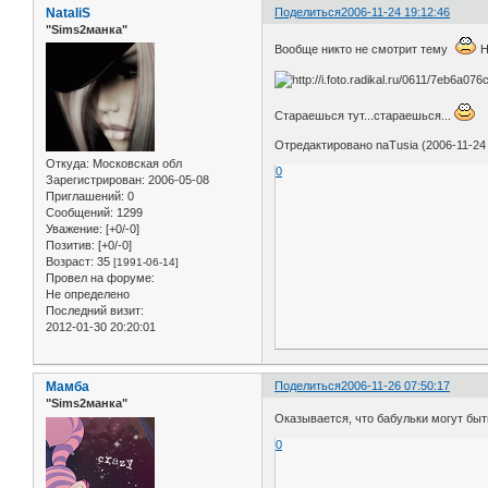
NataliS
Поделиться
2006-11-24 19:12:46
"Sims2манка"
Вообще никто не смотрит тему
Н
Стараешься тут...стараешься...
Отредактировано naTusia (2006-11-24 
Откуда:
Московская обл
0
Зарегистрирован
: 2006-05-08
Приглашений:
0
Сообщений:
1299
Уважение:
[+0/-0]
Позитив:
[+0/-0]
Возраст:
35
[1991-06-14]
Провел на форуме:
Не определено
Последний визит:
2012-01-30 20:20:01
Мамба
Поделиться
2006-11-26 07:50:17
"Sims2манка"
Оказывается, что бабульки могут быт
0