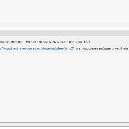
ла ссылок на скачивание... Но все эти скины вы можете найти на
tp://www.thesimsresource.com/downloads/free/sims2/
,и в поисковике набрать privetNnata