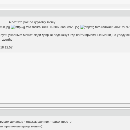
: А вот это уже по другому мешу:
о сути ужасные! Может люди добрые подскажут, где найти приличные меши, не уродую
 :worthy:
18:12:57)
рушек делаешь - одежды для них - швах просто!
там приличные вроде меши=))