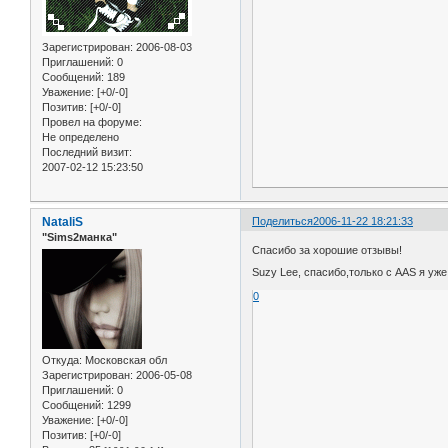
Зарегистрирован
: 2006-08-03
Приглашений:
0
Сообщений:
189
Уважение:
[+0/-0]
Позитив:
[+0/-0]
Провел на форуме:
Не определено
Последний визит:
2007-02-12 15:23:50
NataliS
Поделиться
2006-11-22 18:21:33
"Sims2манка"
Спасибо за хорошие отзывы!
Suzy Lee, спасибо,только с AAS я уже
0
Откуда:
Московская обл
Зарегистрирован
: 2006-05-08
Приглашений:
0
Сообщений:
1299
Уважение:
[+0/-0]
Позитив:
[+0/-0]