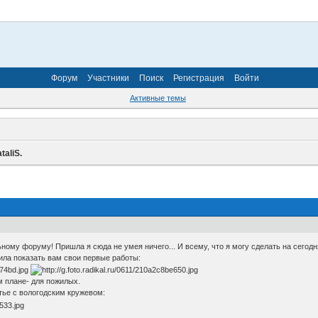
Форум
Участники
Поиск
Регистрация
Войти
Активные темы
taliS.
му форуму! Пришла я сюда не умея ничего... И всему, что я могу сделать на сегодн
ила показать вам свои первые работы:
 плане- для пожилых.
тье с вологодским кружевом: