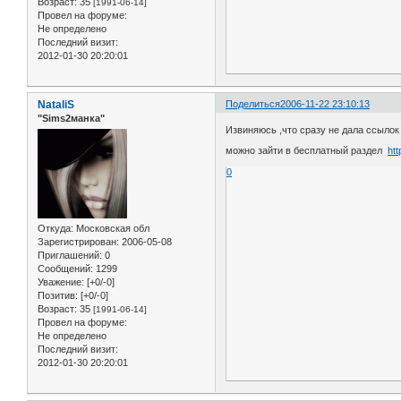
Возраст:
35
[1991-06-14]
Провел на форуме:
Не определено
Последний визит:
2012-01-30 20:20:01
NataliS
Поделиться
2006-11-22 23:10:13
"Sims2манка"
Извиняюсь ,что сразу не да
можно зайти в бесплатный раздел
ht
0
Откуда:
Московская обл
Зарегистрирован
: 2006-05-08
Приглашений:
0
Сообщений:
1299
Уважение:
[+0/-0]
Позитив:
[+0/-0]
Возраст:
35
[1991-06-14]
Провел на форуме:
Не определено
Последний визит:
2012-01-30 20:20:01