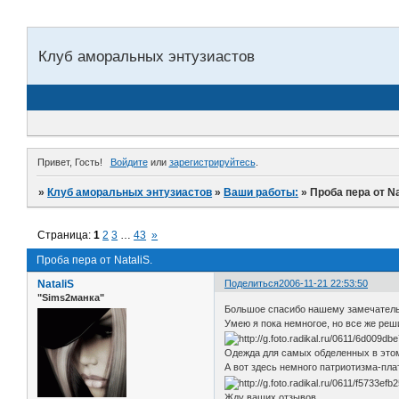
Клуб аморальных энтузиастов
Привет, Гость!
Войдите
или
зарегистрируйтесь
.
»
Клуб аморальных энтузиастов
»
Ваши работы:
»
Проба пера от Na
Страница:
1
2
3
…
43
»
Проба пера от NataliS.
NataliS
Поделиться
2006-11-21 22:53:50
"Sims2манка"
Большое спасибо нашему замечательно
Умею я пока немногое, но все же реш
Одежда для самых обделенных в этом
А вот здесь немного патриотизма-пла
Жду ваших отзывов...