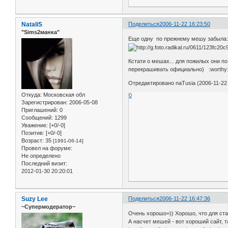
NataliS
Поделиться
2006-11-22 16:23:50
"Sims2манка"
Еще одну по прежнему мешу забыла
Кстати о мешах... для пожилых они п
перекрашивать официально) :worthy:
Отредактировано naTusia (2006-11-22 
Откуда:
Московская обл
0
Зарегистрирован
: 2006-05-08
Приглашений:
0
Сообщений:
1299
Уважение:
[+0/-0]
Позитив:
[+0/-0]
Возраст:
35
[1991-06-14]
Провел на форуме:
Не определено
Последний визит:
2012-01-30 20:20:01
Suzy Lee
Поделиться
2006-11-22 16:47:36
~Супермодератор~
Очень хорошо=)) Хорошо, что для ста
А насчет мешей - вот хороший сайт, 