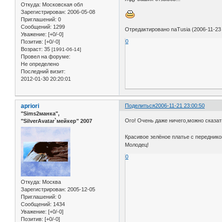
Откуда:
Московская обл
Зарегистрирован
: 2006-05-08
Приглашений:
0
Сообщений:
1299
Отредактировано naTusia (2006-11-23 
Уважение:
[+0/-0]
0
Позитив:
[+0/-0]
Возраст:
35
[1991-06-14]
Провел на форуме:
Не определено
Последний визит:
2012-01-30 20:20:01
apriori
Поделиться
2006-11-21 23:00:50
"Sims2манка",
Ого! Очень даже ничего,можно сказать
"SilverAvatar`мейкер" 2007
Красивое зелёное платье с переднико
Молодец!
0
Откуда:
Москва
Зарегистрирован
: 2005-12-05
Приглашений:
0
Сообщений:
1434
Уважение:
[+0/-0]
Позитив:
[+0/-0]