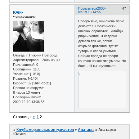
Поделиться
2008-
47
Юлик
02-19 16:14:55
"Sims2манка"
Поверь мне, они очень легко
делаются. Практически
никаких обработок - имайдж
риди и хопля! Я недавно
думала так же, потом
открыла фотошоп, тут же
туторы и стала учиться.
Откуда:
г. Нижний Новгород
Сейчас правда не профи
Зарегистрирован
: 2006-05-30
конечно но кое-что умеем. Не
Приглашений:
0
боись! И ты научишься!
Сообщений:
1183
0
Уважение:
[+0/-0]
Позитив:
[+1/-0]
Возраст:
32
[1994-05-21]
Провел на форуме:
8 часов 13 минут
Последний визит:
2020-12-10 13:36:53
Страница:
«
1
2
»
Клуб аморальных энтузиастов
»
Аватары
»
Аватарки
Юлика