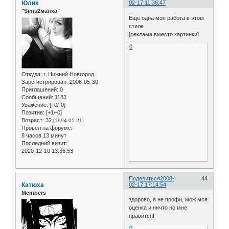
Юлик
02-17 11:36:47
"Sims2манка"
Ещё одна моя работа в этом
стиле
[реклама вместо картинки]
0
Откуда:
г. Нижний Новгород
Зарегистрирован
: 2006-05-30
Приглашений:
0
Сообщений:
1183
Уважение:
[+0/-0]
Позитив:
[+1/-0]
Возраст:
32
[1994-05-21]
Провел на форуме:
8 часов 13 минут
Последний визит:
2020-12-10 13:36:53
Поделиться
2008-
44
Катюха
02-17 17:14:54
Members
здорово, я не профи, мож моя
оценка и ничто но мне
нравится!
0