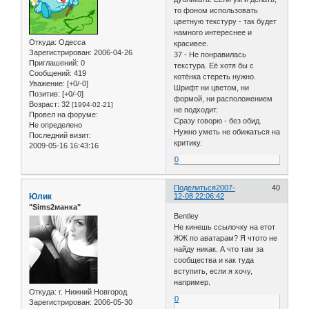
то фоном использовать
цветную текстуру - так будет
намного интереснее и
Откуда:
Одесса
красивее.
Зарегистрирован
: 2006-04-26
37 - Не понравилась
Приглашений:
0
текстура. Её хотя бы с
Сообщений:
419
котёнка стереть нужно.
Уважение:
[+0/-0]
Шрифт ни цветом, ни
Позитив:
[+0/-0]
формой, ни расположением
Возраст:
32
[1994-02-21]
не подходит.
Провел на форуме:
Сразу говорю - без обид.
Не определено
Нужно уметь не обижаться на
Последний визит:
критику.
2009-05-16 16:43:16
0
Поделиться
2007-
40
Юлик
12-08 22:06:42
"Sims2манка"
Bentley
Не кинешь ссылочку на етот
ЖЖ по аватарам? Я чтото не
найду никак. А что там за
сообщества и как туда
вступить, если я хочу,
например.
Откуда:
г. Нижний Новгород
0
Зарегистрирован
: 2006-05-30