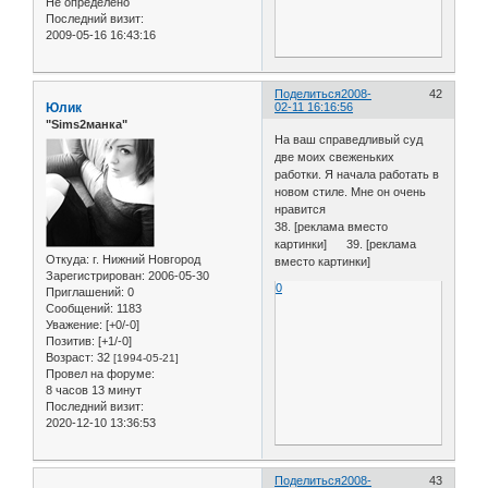
Не определено
Последний визит:
2009-05-16 16:43:16
Поделиться
2008-
42
Юлик
02-11 16:16:56
"Sims2манка"
На ваш справедливый суд
две моих свеженьких
работки. Я начала работать в
новом стиле. Мне он очень
нравится
38. [реклама вместо
картинки] 39. [реклама
Откуда:
г. Нижний Новгород
вместо картинки]
Зарегистрирован
: 2006-05-30
0
Приглашений:
0
Сообщений:
1183
Уважение:
[+0/-0]
Позитив:
[+1/-0]
Возраст:
32
[1994-05-21]
Провел на форуме:
8 часов 13 минут
Последний визит:
2020-12-10 13:36:53
Поделиться
2008-
43