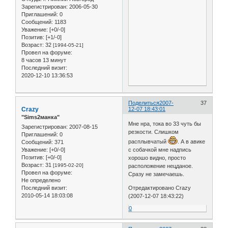
Зарегистрирован
: 2006-05-30
Приглашений:
0
Сообщений:
1183
Уважение:
[+0/-0]
Позитив:
[+1/-0]
Возраст:
32
[1994-05-21]
Провел на форуме:
8 часов 13 минут
Последний визит:
2020-12-10 13:36:53
Поделиться
2007-
37
Crazy
12-07 18:43:01
"Sims2манка"
Мне нра, тока во 33 чуть бы
Зарегистрирован
: 2007-08-15
резкости. Слишком
Приглашений:
0
расплывчатый
. А в авике
Сообщений:
371
Уважение:
[+0/-0]
с собачкой мне надпись
Позитив:
[+0/-0]
хорошо видно, просто
Возраст:
31
[1995-02-20]
расположение нецданое.
Провел на форуме:
Сразу не замечаешь.
Не определено
Последний визит:
Отредактировано Crazy
2010-05-14 18:03:08
(2007-12-07 18:43:22)
0