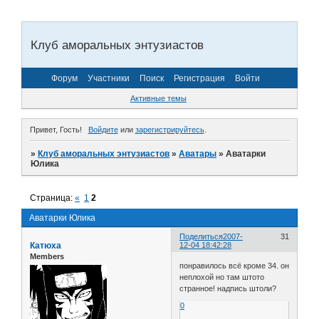
Клуб аморальных энтузиастов
Форум
Участники
Поиск
Регистрация
Войти
Активные темы
Привет, Гость!
Войдите
или
зарегистрируйтесь
.
»
Клуб аморальных энтузиастов
»
Аватары
»
Аватарки
Юлика
Страница:
«
1
2
Аватарки Юлика
Поделиться
2007-
31
Катюха
12-04 18:42:28
Members
понравилось всё кроме 34. он
неплохой но там штото
странное! надпись штоли?
0