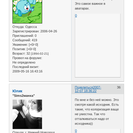
Это самое важное в
аватарах.
0
Откуда:
Одесса
Зарегистрирован
: 2006-04-26
Приглашений:
0
Сообщений:
419
Уважение:
[+0/-0]
Позитив:
[+0/-0]
Возраст:
32
[1994-02-21]
Провел на форуме:
Не определено
Последний визит:
2009-05-16 16:43:16
Поделиться
2007-
36
Юлик
12-07 18:36:22
"Sims2манка"
По мне и без неё можно. Это
смотря какой исходник. Есть
такие, что колоризация ваще
не уместна. Так что
отталкиваться надо от
исходника))
0
Откуда:
г. Нижний Новгород