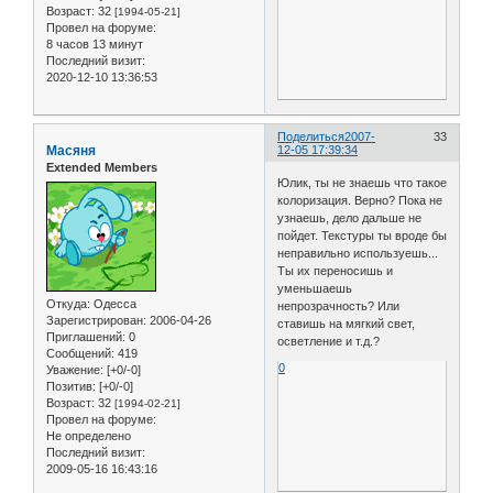
Возраст:
32
[1994-05-21]
Провел на форуме:
8 часов 13 минут
Последний визит:
2020-12-10 13:36:53
Поделиться
2007-
33
Масяня
12-05 17:39:34
Extended Members
Юлик, ты не знаешь что такое
колоризация. Верно? Пока не
узнаешь, дело дальше не
пойдет. Текстуры ты вроде бы
неправильно используешь...
Ты их переносишь и
уменьшаешь
Откуда:
Одесса
непрозрачность? Или
Зарегистрирован
: 2006-04-26
ставишь на мягкий свет,
Приглашений:
0
осветление и т.д.?
Сообщений:
419
0
Уважение:
[+0/-0]
Позитив:
[+0/-0]
Возраст:
32
[1994-02-21]
Провел на форуме:
Не определено
Последний визит:
2009-05-16 16:43:16