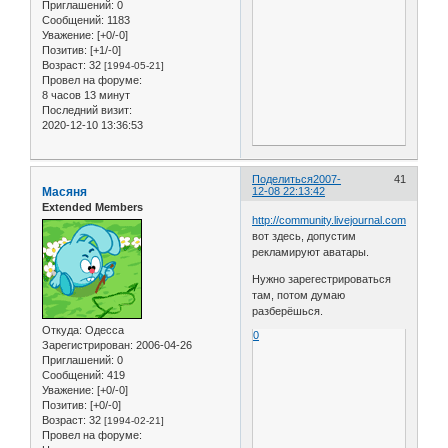
Приглашений:
0
Сообщений:
1183
Уважение:
[+0/-0]
Позитив:
[+1/-0]
Возраст:
32
[1994-05-21]
Провел на форуме:
8 часов 13 минут
Последний визит:
2020-12-10 13:36:53
Поделиться
2007-
41
Масяня
12-08 22:13:42
Extended Members
http://community.livejournal.com/ru_user
вот здесь, допустим
рекламируют аватары.
Нужно зарегестрироваться
там, потом думаю
разберёшься.
Откуда:
Одесса
0
Зарегистрирован
: 2006-04-26
Приглашений:
0
Сообщений:
419
Уважение:
[+0/-0]
Позитив:
[+0/-0]
Возраст:
32
[1994-02-21]
Провел на форуме: