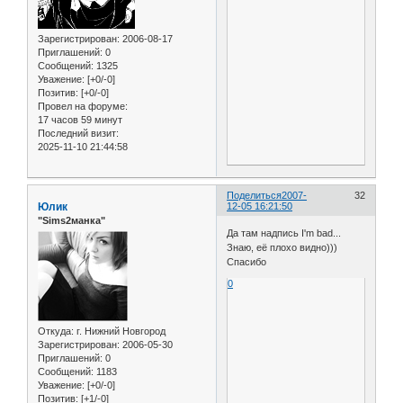
Зарегистрирован
: 2006-08-17
Приглашений:
0
Сообщений:
1325
Уважение:
[+0/-0]
Позитив:
[+0/-0]
Провел на форуме:
17 часов 59 минут
Последний визит:
2025-11-10 21:44:58
Поделиться
2007-
32
Юлик
12-05 16:21:50
"Sims2манка"
Да там надпись I'm bad...
Знаю, её плохо видно)))
Спасибо
0
Откуда:
г. Нижний Новгород
Зарегистрирован
: 2006-05-30
Приглашений:
0
Сообщений:
1183
Уважение:
[+0/-0]
Позитив:
[+1/-0]