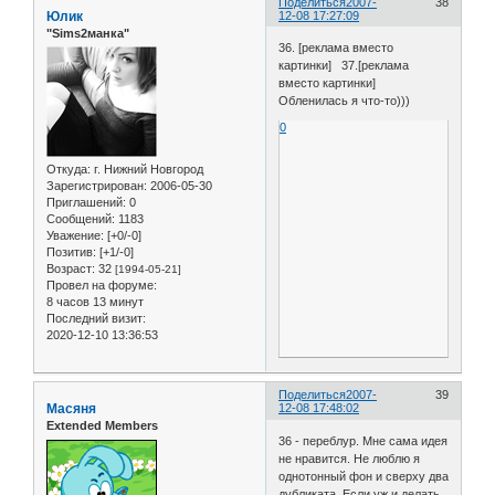
Поделиться
2007-
38
Юлик
12-08 17:27:09
"Sims2манка"
36. [реклама вместо
картинки] 37.[реклама
вместо картинки]
Обленилась я что-то)))
0
Откуда:
г. Нижний Новгород
Зарегистрирован
: 2006-05-30
Приглашений:
0
Сообщений:
1183
Уважение:
[+0/-0]
Позитив:
[+1/-0]
Возраст:
32
[1994-05-21]
Провел на форуме:
8 часов 13 минут
Последний визит:
2020-12-10 13:36:53
Поделиться
2007-
39
Масяня
12-08 17:48:02
Extended Members
36 - переблур. Мне сама идея
не нравится. Не люблю я
однотонный фон и сверху два
дубликата. Если уж и делать,