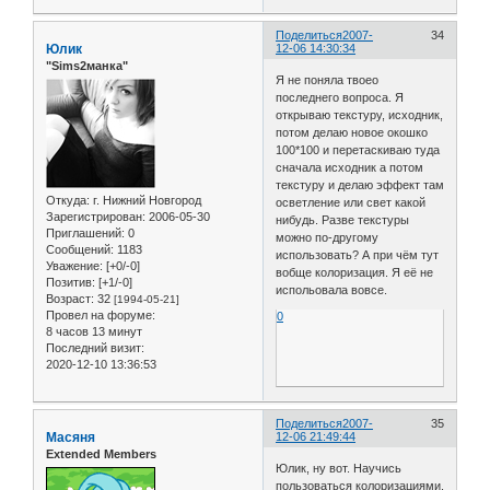
Поделиться
2007-
34
Юлик
12-06 14:30:34
"Sims2манка"
Я не поняла твоео
последнего вопроса. Я
открываю текстуру, исходник,
потом делаю новое окошко
100*100 и перетаскиваю туда
сначала исходник а потом
текстуру и делаю эффект там
Откуда:
г. Нижний Новгород
осветление или свет какой
Зарегистрирован
: 2006-05-30
нибудь. Разве текстуры
Приглашений:
0
можно по-другому
Сообщений:
1183
использовать? А при чём тут
Уважение:
[+0/-0]
вобще колоризация. Я её не
Позитив:
[+1/-0]
испольовала вовсе.
Возраст:
32
[1994-05-21]
Провел на форуме:
0
8 часов 13 минут
Последний визит:
2020-12-10 13:36:53
Поделиться
2007-
35
Масяня
12-06 21:49:44
Extended Members
Юлик, ну вот. Научись
пользоваться колоризациями.