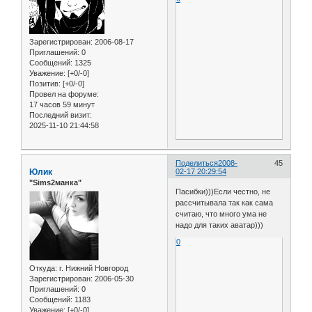
Зарегистрирован
: 2006-08-17
Приглашений:
0
Сообщений:
1325
Уважение:
[+0/-0]
Позитив:
[+0/-0]
Провел на форуме:
17 часов 59 минут
Последний визит:
2025-11-10 21:44:58
Поделиться
2008-
45
Юлик
02-17 20:29:54
"Sims2манка"
Пасибки)))Если честно, не
рассчитывала так как сама
считаю, что много ума не
надо для таких аватар)))
0
Откуда:
г. Нижний Новгород
Зарегистрирован
: 2006-05-30
Приглашений:
0
Сообщений:
1183
Уважение:
[+0/-0]