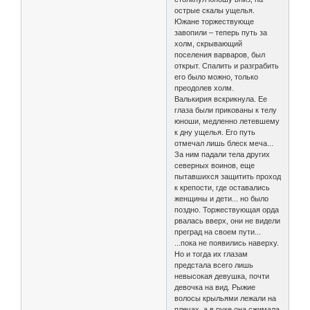
острые скалы ущелья.
Южане торжествующе
завопили – теперь путь за
холм, скрывающий
поселения варваров, был
открыт. Спалить и разграбить
его было можно, только
преодолев холм.
Валькирия вскрикнула. Ее
глаза были прикованы к телу
юноши, медленно летевшему
к дну ущелья. Его путь
отмечал лишь блеск меча...
За ним падали тела других
северных воинов, еще
пытавшихся защитить проход
к крепости, где оставались
женщины и дети... но было
поздно. Торжествующая орда
рвалась вверх, они не видели
преград на своем пути...
...пока не появились наверху.
Но и тогда их глазам
предстала всего лишь
невысокая девушка, почти
девочка на вид. Рыжие
волосы крыльями лежали на
плечах, а в руке она сжимала