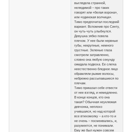
выглядела странной,
нелюдимой – про таких
говорят или «белая ворона»,
или «одинокая волчица».
Тимо предпочитал последний
вариант. Вспомнив про Синту,
он чуть-чуть улыбнулся.
Девушка зябко повела
плечом. У нее были нервные
губы, некрупные, немного
грустные. Зеленые глаза
смотрели затравленно,
словно она любую секунду
ожидала подвоха. Ее слегка
неестественно бледное лицо
обрамляли рыжие волосы,
небрежно рассыпавшиеся по
плечам.
Тимо приказал себе отвести
от нее взгляд, и немедленно.
В конце концов, кто она
такая? Обычная неуклюжая
девчонка, неплохо
учившаяся, но над которой
все втихомолку – а кто-то и
не очень – посмеивались, и,
разумеется, не понимали.
Ему же был нужен совсем