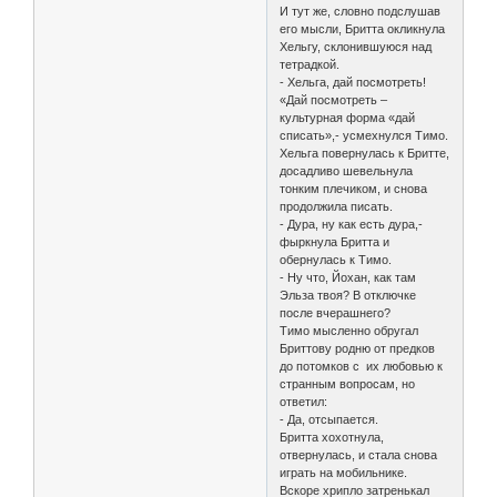
И тут же, словно подслушав
его мысли, Бритта окликнула
Хельгу, склонившуюся над
тетрадкой.
- Хельга, дай посмотреть!
«Дай посмотреть –
культурная форма «дай
списать»,- усмехнулся Тимо.
Хельга повернулась к Бритте,
досадливо шевельнула
тонким плечиком, и снова
продолжила писать.
- Дура, ну как есть дура,-
фыркнула Бритта и
обернулась к Тимо.
- Ну что, Йохан, как там
Эльза твоя? В отключке
после вчерашнего?
Тимо мысленно обругал
Бриттову родню от предков
до потомков с их любовью к
странным вопросам, но
ответил:
- Да, отсыпается.
Бритта хохотнула,
отвернулась, и стала снова
играть на мобильнике.
Вскоре хрипло затренькал