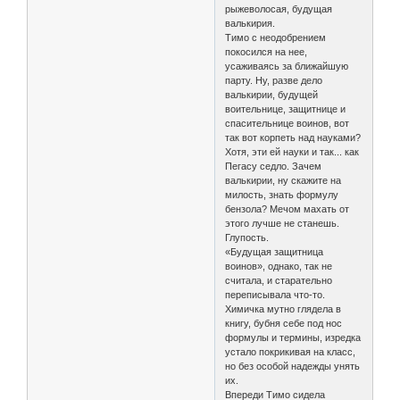
рыжеволосая, будущая
валькирия.
Тимо с неодобрением
покосился на нее,
усаживаясь за ближайшую
парту. Ну, разве дело
валькирии, будущей
воительнице, защитнице и
спасительнице воинов, вот
так вот корпеть над науками?
Хотя, эти ей науки и так... как
Пегасу седло. Зачем
валькирии, ну скажите на
милость, знать формулу
бензола? Мечом махать от
этого лучше не станешь.
Глупость.
«Будущая защитница
воинов», однако, так не
считала, и старательно
переписывала что-то.
Химичка мутно глядела в
книгу, бубня себе под нос
формулы и термины, изредка
устало покрикивая на класс,
но без особой надежды унять
их.
Впереди Тимо сидела