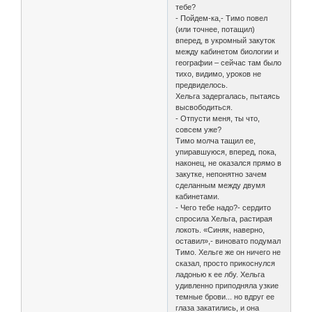
тебе?
- Пойдем-ка,- Тимо повел
(или точнее, потащил)
вперед, в укромный закуток
между кабинетом биологии и
географии – сейчас там было
тихо, видимо, уроков не
предвиделось.
Хельга задергалась, пытаясь
высвободиться.
- Отпусти меня, ты что,
совсем уже?
Тимо молча тащил ее,
упиравшуюся, вперед, пока,
наконец, не оказался прямо в
закутке, непонятно зачем
сделанным между двумя
кабинетами.
- Чего тебе надо?- сердито
спросила Хельга, растирая
локоть. «Синяк, наверно,
оставил»,- виновато подумал
Тимо. Хельге же он ничего не
сказал, просто прикоснулся
ладонью к ее лбу. Хельга
удивленно приподняла узкие
темные брови... но вдруг ее
глаза закатились, и она