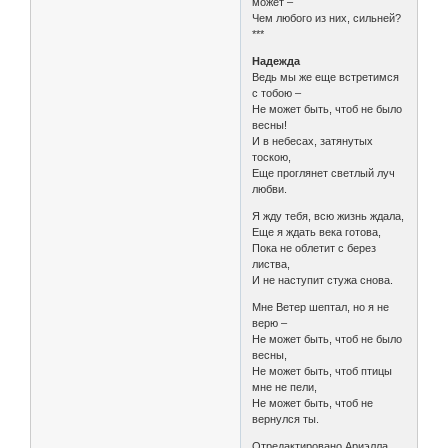
может –
Чем любого из них, сильней?
***
Надежда
Ведь мы же еще встретимся
с тобою –
Не может быть, чтоб не было
весны!
И в небесах, затянутых
тоскою,
Еще проглянет светлый луч
любви.
Я жду тебя, всю жизнь ждала,
Еще я ждать века готова,
Пока не облетит с берез
листва,
И не наступит стужа снова.
Мне Ветер шептал, но я не
верю –
Не может быть, чтоб не было
весны,
Не может быть, чтоб птицы
мне не пели,
Не может быть, чтоб не
вернулся ты.
Отредактировано Ариэлла