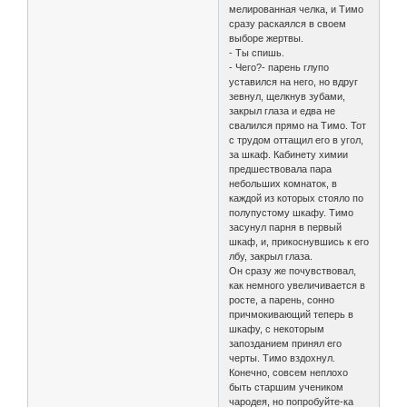
мелированная челка, и Тимо
сразу раскаялся в своем
выборе жертвы.
- Ты спишь.
- Чего?- парень глупо
уставился на него, но вдруг
зевнул, щелкнув зубами,
закрыл глаза и едва не
свалился прямо на Тимо. Тот
с трудом оттащил его в угол,
за шкаф. Кабинету химии
предшествовала пара
небольших комнаток, в
каждой из которых стояло по
полупустому шкафу. Тимо
засунул парня в первый
шкаф, и, прикоснувшись к его
лбу, закрыл глаза.
Он сразу же почувствовал,
как немного увеличивается в
росте, а парень, сонно
причмокивающий теперь в
шкафу, с некоторым
запозданием принял его
черты. Тимо вздохнул.
Конечно, совсем неплохо
быть старшим учеником
чародея, но попробуйте-ка