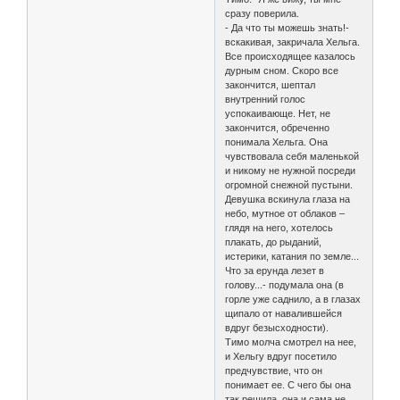
сразу поверила.
- Да что ты можешь знать!-
вскакивая, закричала Хельга.
Все происходящее казалось
дурным сном. Скоро все
закончится, шептал
внутренний голос
успокаивающе. Нет, не
закончится, обреченно
понимала Хельга. Она
чувствовала себя маленькой
и никому не нужной посреди
огромной снежной пустыни.
Девушка вскинула глаза на
небо, мутное от облаков –
глядя на него, хотелось
плакать, до рыданий,
истерики, катания по земле...
Что за ерунда лезет в
голову...- подумала она (в
горле уже саднило, а в глазах
щипало от навалившейся
вдруг безысходности).
Тимо молча смотрел на нее,
и Хельгу вдруг посетило
предчувствие, что он
понимает ее. С чего бы она
так решила, она и сама не