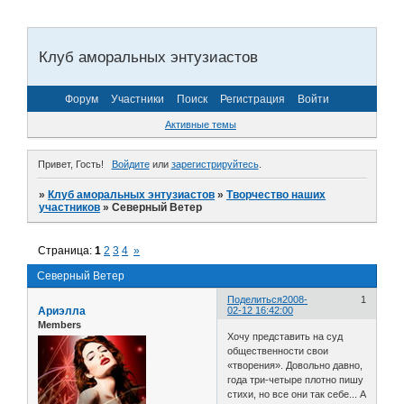
Клуб аморальных энтузиастов
Форум
Участники
Поиск
Регистрация
Войти
Активные темы
Привет, Гость!
Войдите
или
зарегистрируйтесь
.
»
Клуб аморальных энтузиастов
»
Творчество наших
участников
»
Северный Ветер
Страница:
1
2
3
4
»
Северный Ветер
Поделиться
2008-
1
Ариэлла
02-12 16:42:00
Members
Хочу представить на суд
общественности свои
«творения». Довольно давно,
года три-четыре плотно пишу
стихи, но все они так себе... А