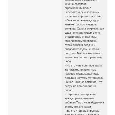
юноше ластился
огромнейший волк с
невероятно осмысленным
взглядом каре-желтых глаз.
- Она хорошенькая,- вдруг
низким голосом сказала
волчица. Хельга вскрикнула и
едва не упала лицом в снег,
отодвигаясь от волчицы.
Мысли перемешивались,
страх бился в сердце и
обдавал холодом. «Это же
сон, сон! Мне часто снились
такие сны!!»- повторяла она
себе.
- Но это – не сон,- все таким
же низким, но приятным
голосом сказала волчица.
Хельга с испугом уставилась
на нее. Она же помнила, что
вслух не произнесла ни
слова.
- Нартэнья реагировала
хуже,- примирительно
добавил Тимо – как будто она
знала, кто это такая!
- Вы кто?- сипло спросила
Хельга. Парень и волчица