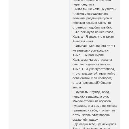
переглянулись.
- А кто ты, не хочешь узнать?
- ласково осведомилась
волчица, раздвинув губы и
обнажая клыки в каком-то
странном подобии улыбки.
- Я?- вскинула на нее глаза
Хельга.- Я знаю, кто я такая.
А кто вы – нет.
- Ошибаешься, ничего-то ты
не знаешь,- усмехнулся
Тимо.- Ты валькирия.
Хельга молча смотрела на
снег, не поднимая глаз на
Тимо. Она уже чувствовала,
что стала другой, отличной от
себя самой. Или наоборот,
стала настоящей? Она не
знала.
- Глупость. Ерунда, бред,
чепуха,- выдохнула она.
Мысли странным образом
путались, она сама не хотела
признаться себе, что мечтает
о том, чтобы этот парень
сказал ей правду.
- Да ладно тебе,- усмехнулся
Тимо.- Я же вижу, ты мне