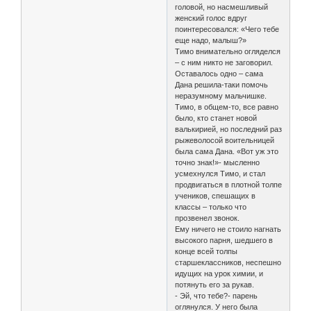
головой, но насмешливый
женский голос вдруг
поинтересовался: «Чего тебе
еще надо, малыш?»
Тимо внимательно огляделся
– с ним никто не заговорил.
Оставалось одно – сама
Дана решила-таки помочь
неразумному мальчишке.
Тимо, в общем-то, все равно
было, кто станет новой
валькирией, но последний раз
рыжеволосой воительницей
была сама Дана. «Вот уж это
точно знак!»- мысленно
усмехнулся Тимо, и стал
продвигаться в плотной толпе
учеников, спешащих в
классы – только что
прозвенел звонок.
Ему ничего не стоило нагнать
высокого парня, шедшего в
конце всей толпы
старшеклассников, неспешно
идущих на урок химии, и
потянуть его за рукав.
- Эй, что тебе?- парень
оглянулся. У него была