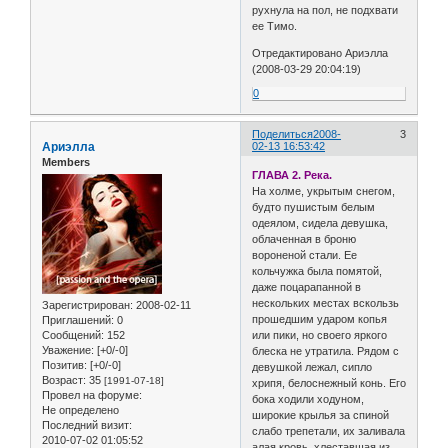
рухнула на пол, не подхвати
ее Тимо.
Отредактировано Ариэлла
(2008-03-29 20:04:19)
0
Поделиться
2008-
3
Ариэлла
02-13 16:53:42
Members
ГЛАВА 2. Река.
На холме, укрытым снегом,
будто пушистым белым
одеялом, сидела девушка,
облаченная в броню
вороненой стали. Ее
кольчужка была помятой,
даже поцарапанной в
нескольких местах вскользь
Зарегистрирован
: 2008-02-11
прошедшим ударом копья
Приглашений:
0
Сообщений:
152
или пики, но своего яркого
Уважение:
[+0/-0]
блеска не утратила. Рядом с
Позитив:
[+0/-0]
девушкой лежал, сипло
Возраст:
35
[1991-07-18]
хрипя, белоснежный конь. Его
Провел на форуме:
бока ходили ходуном,
Не определено
широкие крылья за спиной
Последний визит:
слабо трепетали, их заливала
2010-07-02 01:05:52
алая кровь, хлеставшая из