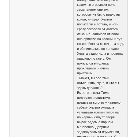
каком-то огромном поле,
засыпанном снегом,
которому не было видно ни
конца, ни края. Хельга
попыталась встать, и ноги
сразу закололо от долгого
лежания. Зашипев от боли,
она присела на колени, и тут
же ее обожгла мысль – а ведь
и ей нисколько не холодно...
Хельга вздрогнула и провела
ладонью по снегу. Он
показался ей слегка
прохладным и очень
приятным.
- Может, ты все-таки
объяснишь, где я, и что ты
здесь делаешь?
Вместо ответа Тимо
поднялся и свистнул,
подзывая кого-то – наверно,
собаку. Хельга ожидала
услышать мягкий топот лап,
но черный силуэт зверя
вырос рядом с парнем
мгновенно. Девушка
задохнулась от изумления,
смешанного с ужасом. К