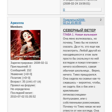
(2008-02-24 19:58:01)
0
Поделиться
2008-
2
Ариэлла
02-12 16:48:45
Members
СЕВЕРНЫЙ ВЕТЕР
ГЛАВА 1. Новая валькирия
Она явно волновалась, но
почему, Тимо бы не взялся
сказать. Да и то, это еще как
посмотреть. Любой другой из
находившихся в этом зале
просто бы скользнул по ней
взглядом и пожал плечами –
Зарегистрирован
: 2008-02-11
Приглашений:
0
ничего особенного, самая
Сообщений:
152
обычная школьница... Верно,
Уважение:
[+0/-0]
ничего. Тимо прищурился.
Позитив:
[+0/-0]
Она сидела на скамье как-то
Возраст:
35
[1991-07-18]
сжавшись – вероятно, чтобы,
Провел на форуме:
не сидеть бок о бок или с
Не определено
крикливыми
Последний визит:
пятиклассницами-
2010-07-02 01:05:52
болтушками, или с
собственными ровесниками.
Почему-то Тимо никак не мог
отвести от нее взгляда. Она