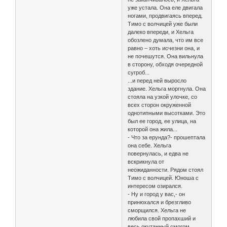
уже устала. Она еле двигала
ногами, продвигаясь вперед.
Тимо с волчицей уже были
далеко впереди, и Хельга
обозлено думала, что им все
равно – хоть исчезни она, и
не почешутся. Она вильнула
в сторону, обходя очередной
сугроб...
...и перед ней выросло
здание. Хельга моргнула. Она
стояла на узкой улочке, со
всех сторон окруженной
однотипными высотками. Это
был ее город, ее улица, на
которой она жила...
- Что за ерунда?- прошептала
она себе. Хельга
повернулась, и едва не
вскрикнула от
неожиданности. Рядом стоял
Тимо с волчицей. Юноша с
интересом озирался.
- Ну и город у вас,- он
принюхался и брезгливо
сморщился. Хельга не
любила свой пропахший и
весь окутанный смогом