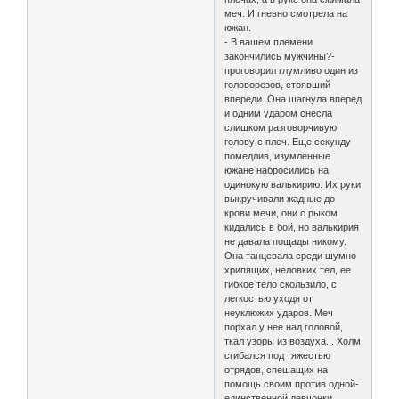
меч. И гневно смотрела на
южан.
- В вашем племени
закончились мужчины?-
проговорил глумливо один из
головорезов, стоявший
впереди. Она шагнула вперед
и одним ударом снесла
слишком разговорчивую
голову с плеч. Еще секунду
помедлив, изумленные
южане набросились на
одинокую валькирию. Их руки
выкручивали жадные до
крови мечи, они с рыком
кидались в бой, но валькирия
не давала пощады никому.
Она танцевала среди шумно
хрипящих, неловких тел, ее
гибкое тело скользило, с
легкостью уходя от
неуклюжих ударов. Меч
порхал у нее над головой,
ткал узоры из воздуха... Холм
сгибался под тяжестью
отрядов, спешащих на
помощь своим против одной-
единственной девчонки...