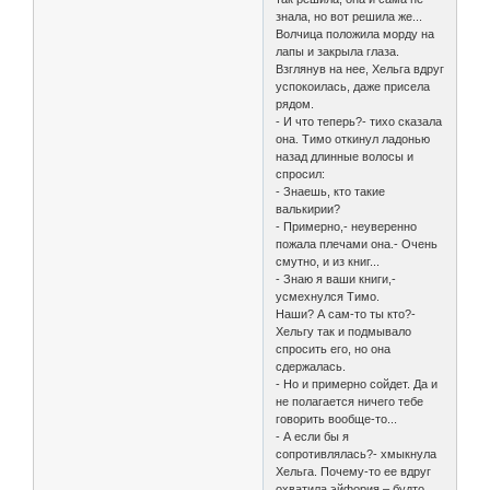
знала, но вот решила же...
Волчица положила морду на
лапы и закрыла глаза.
Взглянув на нее, Хельга вдруг
успокоилась, даже присела
рядом.
- И что теперь?- тихо сказала
она. Тимо откинул ладонью
назад длинные волосы и
спросил:
- Знаешь, кто такие
валькирии?
- Примерно,- неуверенно
пожала плечами она.- Очень
смутно, и из книг...
- Знаю я ваши книги,-
усмехнулся Тимо.
Наши? А сам-то ты кто?-
Хельгу так и подмывало
спросить его, но она
сдержалась.
- Но и примерно сойдет. Да и
не полагается ничего тебе
говорить вообще-то...
- А если бы я
сопротивлялась?- хмыкнула
Хельга. Почему-то ее вдруг
охватила эйфория – будто