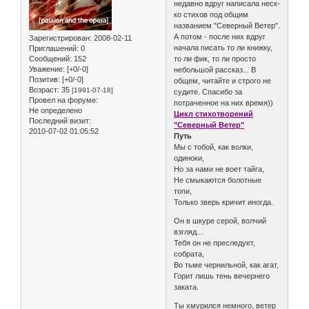
недавно вдруг написала неск-
ко стихов под общим
названием "Северный Ветер".
А потом - после них вдруг
Зарегистрирован
: 2008-02-11
начала писать то ли книжку,
Приглашений:
0
Сообщений:
152
то ли фик, то ли просто
Уважение:
[+0/-0]
небольшой рассказ... В
Позитив:
[+0/-0]
общем, читайте и строго не
Возраст:
35
[1991-07-18]
судите. Спасибо за
Провел на форуме:
потраченное на них время))
Не определено
Цикл стихотворений
Последний визит:
"Северный Ветер"
2010-07-02 01:05:52
Путь
Мы с тобой, как волки,
одиноки,
Но за нами не воет тайга,
Не смыкаются болотные
топи,
Только зверь кричит иногда.
Он в шкуре серой, волчий
взгляд...
Тебя он не преследует,
собрата,
Во тьме чернильной, как агат,
Горит лишь тень вечернего
заката.
Ты хмурился немного, ветер