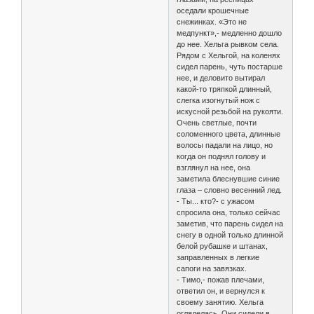
оседали крошечные
снежинках. «Это не
медпункт»,- медленно дошло
до нее. Хельга рывком села.
Рядом с Хельгой, на коленях
сидел парень, чуть постарше
нее, и деловито вытирал
какой-то тряпкой длинный,
слегка изогнутый нож с
искусной резьбой на рукояти.
Очень светлые, почти
соломенного цвета, длинные
волосы падали на лицо, но
когда он поднял голову и
взглянул на нее, она
заметила блеснувшие синие
глаза – словно весенний лед.
- Ты... кто?- с ужасом
спросила она, только сейчас
заметив, что парень сидел на
снегу в одной только длинной
белой рубашке и штанах,
заправленных в легкие
сапоги на завязках.
- Тимо,- пожав плечами,
ответил он, и вернулся к
своему занятию. Хельга
огляделась. Они сидели в