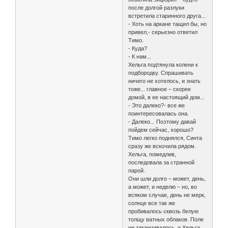
после долгой разлуки
встретила старинного друга...
- Хоть на аркане тащил бы, но
привел,- серьезно ответил
Тимо.
- Куда?
- К нам...
Хельга подтянула колени к
подбородку. Спрашивать
ничего не хотелось, и знать
тоже... главное – скорее
домой, в ее настоящий дом...
- Это далеко?- все же
поинтересовалась она.
- Далеко... Поэтому давай
пойдем сейчас, хорошо?
Тимо легко поднялся, Синта
сразу же вскочила рядом.
Хельга, помедлив,
последовала за странной
парой.
Они шли долго – может, день,
а может, и неделю – но, во
всяком случае, день не мерк,
солнце все так же
пробивалось сквозь белую
толщу ватных облаков. Поле
не заканчивалось, и Хельга