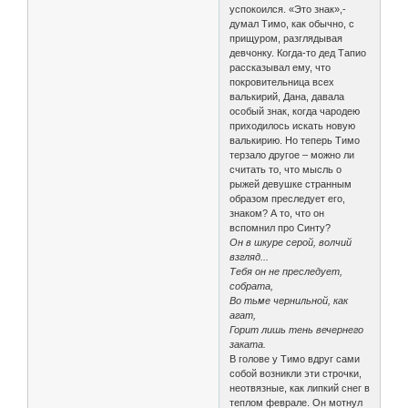
успокоился. «Это знак»,-
думал Тимо, как обычно, с
прищуром, разглядывая
девчонку. Когда-то дед Тапио
рассказывал ему, что
покровительница всех
валькирий, Дана, давала
особый знак, когда чародею
приходилось искать новую
валькирию. Но теперь Тимо
терзало другое – можно ли
считать то, что мысль о
рыжей девушке странным
образом преследует его,
знаком? А то, что он
вспомнил про Синту?
Он в шкуре серой, волчий
взгляд...
Тебя он не преследует,
собрата,
Во тьме чернильной, как
агат,
Горит лишь тень вечернего
заката.
В голове у Тимо вдруг сами
собой возникли эти строчки,
неотвязные, как липкий снег в
теплом феврале. Он мотнул