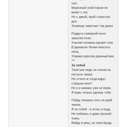
чуя,
Морозный злой порыв не
валит с ног,
Но с дикой, ярой страстью
дуя,
Зловеще заметает тор дорог.
Подруга северной ночи
зашелестела -
Унылая поземка кружит снег,
В деревьях белая неясыть
пела,
Угрюмо коротая длинный век.
***
За тобой
Твой шаг ведь не похож на
поступь зверя,
Но отчего ж тогда вдруг
страшно мне?
Но я и никому уже не верю,
Я верь только одному тебе.
Пойду покорно хоть на край
земли,
Я за тобой - в огонь и воду,
Не побоюсь я даже грозной
тьмы,
Войду в реку, не зная броду.