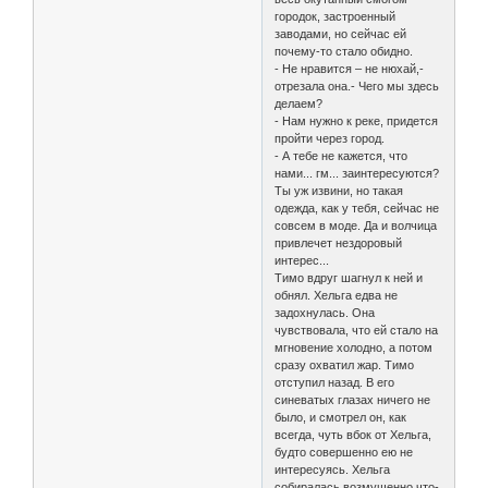
городок, застроенный
заводами, но сейчас ей
почему-то стало обидно.
- Не нравится – не нюхай,-
отрезала она.- Чего мы здесь
делаем?
- Нам нужно к реке, придется
пройти через город.
- А тебе не кажется, что
нами... гм... заинтересуются?
Ты уж извини, но такая
одежда, как у тебя, сейчас не
совсем в моде. Да и волчица
привлечет нездоровый
интерес...
Тимо вдруг шагнул к ней и
обнял. Хельга едва не
задохнулась. Она
чувствовала, что ей стало на
мгновение холодно, а потом
сразу охватил жар. Тимо
отступил назад. В его
синеватых глазах ничего не
было, и смотрел он, как
всегда, чуть вбок от Хельга,
будто совершенно ею не
интересуясь. Хельга
собиралась возмущенно что-