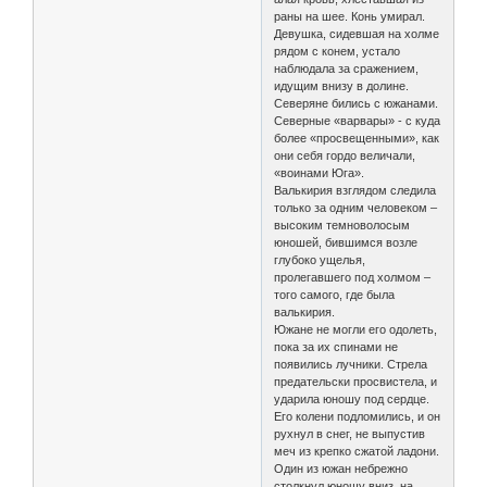
раны на шее. Конь умирал.
Девушка, сидевшая на холме
рядом с конем, устало
наблюдала за сражением,
идущим внизу в долине.
Северяне бились с южанами.
Северные «варвары» - с куда
более «просвещенными», как
они себя гордо величали,
«воинами Юга».
Валькирия взглядом следила
только за одним человеком –
высоким темноволосым
юношей, бившимся возле
глубоко ущелья,
пролегавшего под холмом –
того самого, где была
валькирия.
Южане не могли его одолеть,
пока за их спинами не
появились лучники. Стрела
предательски просвистела, и
ударила юношу под сердце.
Его колени подломились, и он
рухнул в снег, не выпустив
меч из крепко сжатой ладони.
Один из южан небрежно
столкнул юношу вниз, на