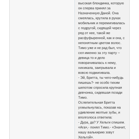
высокая блондинка, которую
он сперва принял за
Назначенную Даной. Она
смеялась, крутила в руках
мобильник и перемигивалась
с подругой, сидящей через
ряд от нее, такой же
расфуфыренной, как и она, с
непонятным цветом волос.
Тимо уже и не рад был, что
сел именно за эту парту –
девица то и дело
поворачивалась к нему,
хихикала, заигрывала и
вовсю подмигивала.
- Эй, Бритта, ты чего-нибудь
пишешь?- не особо тихим
шепотом спросила крупная
девчонка, сидевшая позади
Тимо.
Ослепительная Бритта
ухмыльнулась, показав на
удивление желтые зубы, и
вполголоса ответила:
- Дура, да? У Хельги спишем.
«Ага»,- понял Тимо.- «Значит,
нашу валькирию зовут
Хельгой».