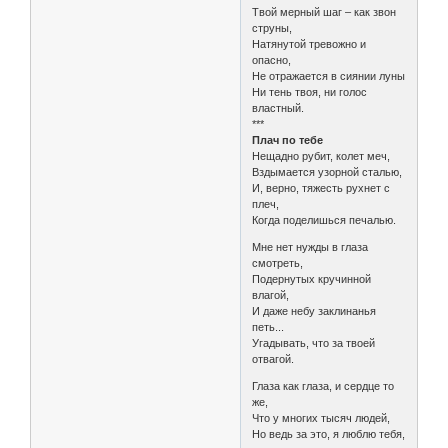
Твой мерный шаг – как звон
струны,
Натянутой тревожно и
опасно,
Не отражается в сиянии луны
Ни тень твоя, ни голос
властный.
***
Плач по тебе
Нещадно рубит, колет меч,
Вздымается узорной сталью,
И, верно, тяжесть рухнет с
плеч,
Когда поделишься печалью.
Мне нет нужды в глаза
смотреть,
Подернутых кручинной
влагой,
И даже небу заклинанья
петь...
Угадывать, что за твоей
отвагой.
Глаза как глаза, и сердце то
же,
Что у многих тысяч людей,
Но ведь за это, я люблю тебя,