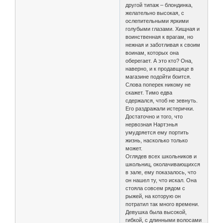
другой типаж – блондинка,
желательно высокая, с
ослепительными яркими
голубыми глазами. Хищная и
воинственная к врагам, но
нежная и заботливая к своим
воинам, которых она
оберегает. А это кто? Она,
наверно, и к продавщице в
магазине подойти боится.
Слова поперек никому не
скажет. Тимо едва
сдержался, чтоб не зевнуть.
Его раздражали истерички.
Достаточно и того, что
нервозная Нартэнья
умудряется ему портить
жизнь, насколько только
может.
Оглядев всех школьников и
школьниц, околачивающихся
в зале, ему показалось, что
он нашел ту, что искал. Она
стояла совсем рядом с
рыжей, на которую он
потратил так много времени.
Девушка была высокой,
гибкой, с длинными волосами