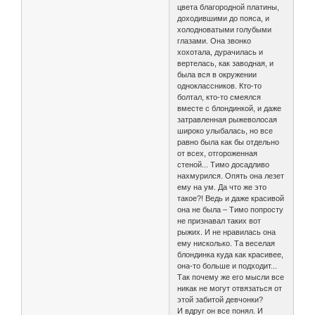
цвета благородной платины,
доходившими до пояса, и
холодноватыми голубыми
глазами. Она звонко
хохотала, дурачилась и
вертелась, как заводная, и
была вся в окружении
одноклассников. Кто-то
болтал, кто-то смеялся
вместе с блондинкой, и даже
затравленная рыжеволосая
широко улыбалась, но все
равно была как бы отдельно
от всех, отгороженная
стеной... Тимо досадливо
нахмурился. Опять она лезет
ему на ум. Да что же это
такое?! Ведь и даже красивой
она не была – Тимо попросту
не признавал таких вот
рыжих. И не нравилась она
ему нисколько. Та веселая
блондинка куда как красивее,
она-то больше и подходит...
Так почему же его мысли все
никак не могут отвязаться от
этой забитой девчонки?
И вдруг он все понял. И