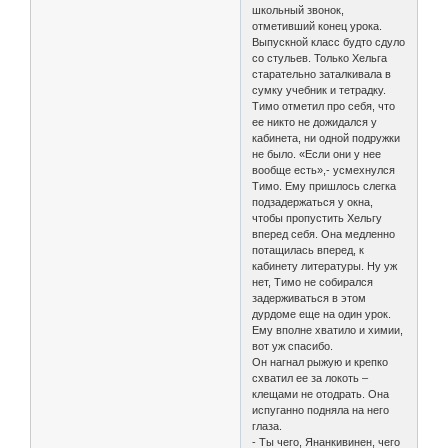
школьный звонок,
отметивший конец урока.
Выпускной класс будто сдуло
со стульев. Только Хельга
старательно заталкивала в
сумку учебник и тетрадку.
Тимо отметил про себя, что
ее никто не дожидался у
кабинета, ни одной подружки
не было. «Если они у нее
вообще есть»,- усмехнулся
Тимо. Ему пришлось слегка
подзадержаться у окна,
чтобы пропустить Хельгу
вперед себя. Она медленно
потащилась вперед, к
кабинету литературы. Ну уж
нет, Тимо не собирался
задерживаться в этом
дурдоме еще на один урок.
Ему вполне хватило и химии,
вот уж спасибо.
Он нагнал рыжую и крепко
схватил ее за локоть –
клещами не отодрать. Она
испуганно подняла на него
глаза.
- Ты чего, Янанкивинен, чего