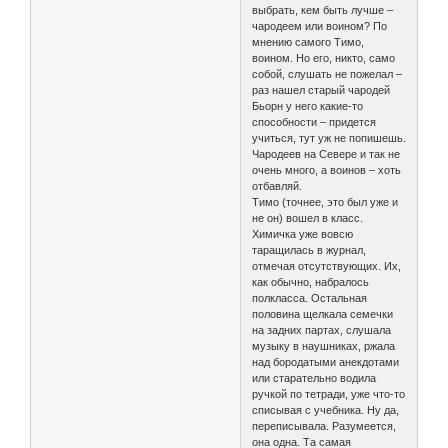
выбрать, кем быть лучше –
чародеем или воином? По
мнению самого Тимо,
воином. Но его, никто, само
собой, слушать не пожелал –
раз нашел старый чародей
Бьорн у него какие-то
способности – придется
учиться, тут уж не попишешь.
Чародеев на Севере и так не
очень много, а воинов – хоть
отбавляй.
Тимо (точнее, это был уже и
не он) вошел в класс.
Химичка уже вовсю
таращилась в журнал,
отмечая отсутствующих. Их,
как обычно, набралось
полкласса. Остальная
половина щелкала семечки
на задних партах, слушала
музыку в наушниках, ржала
над бородатыми анекдотами
или старательно водила
ручкой по тетради, уже что-то
списывая с учебника. Ну да,
переписывала. Разумеется,
она одна. Та самая