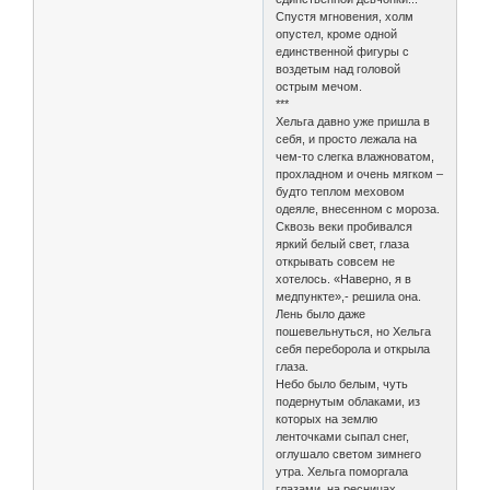
Спустя мгновения, холм
опустел, кроме одной
единственной фигуры с
воздетым над головой
острым мечом.
***
Хельга давно уже пришла в
себя, и просто лежала на
чем-то слегка влажноватом,
прохладном и очень мягком –
будто теплом меховом
одеяле, внесенном с мороза.
Сквозь веки пробивался
яркий белый свет, глаза
открывать совсем не
хотелось. «Наверно, я в
медпункте»,- решила она.
Лень было даже
пошевельнуться, но Хельга
себя переборола и открыла
глаза.
Небо было белым, чуть
подернутым облаками, из
которых на землю
ленточками сыпал снег,
оглушало светом зимнего
утра. Хельга поморгала
глазами, на ресницах