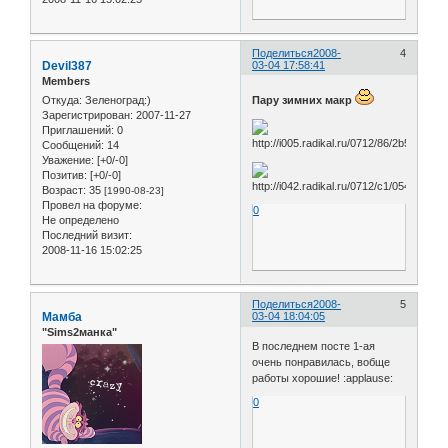
Поделиться
2008-
4
Devil387
03-04 17:58:41
Members
Откуда:
Зеленоград:)
Пару зимних макр
Зарегистрирован
: 2007-11-27
Приглашений:
0
Сообщений:
14
Уважение:
[+0/-0]
Позитив:
[+0/-0]
Возраст:
35
[1990-08-23]
Провел на форуме:
0
Не определено
Последний визит:
2008-11-16 15:02:25
Поделиться
2008-
5
Мамба
03-04 18:04:05
"Sims2манка"
В последнем посте 1-ая
очень понравилась, вобще
работы хорошие! :applause:
0