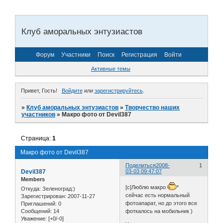
Клуб аморальных энтузиастов
Форум
Участники
Поиск
Регистрация
Войти
Активные темы
Привет, Гость!
Войдите
или
зарегистрируйтесь
.
»
Клуб аморальных энтузиастов
»
Творчество наших
участников
»
Макро фото от Devil387
Страница:
1
Макро фото от Devil387
Поделиться
2008-
1
Devil387
03-03 09:47:07
Members
[c]Люблю макро
*
Откуда:
Зеленоград:)
сейчас есть нормальный
Зарегистрирован
: 2007-11-27
фотоапарат, но до этого все
Приглашений:
0
Сообщений:
14
фоткалось на мобильник )
Уважение:
[+0/-0]