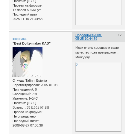
Позитив:
[+0/-0]
Провел на форуме:
17 часов 59 минут
Последний визит:
2025-11-10 21:44:58
Поделиться
2008-
12
кисечка
05-25 10:44:59
"Best Dollz-maker KAЭ"
Идеи очень хорошие и само
качество тоже прекрасное ...
Молодец!
0
Откуда:
Tallinn, Estonia
Зарегистрирован
: 2005-01-08
Приглашений:
0
Сообщений:
791
Уважение:
[+0/-0]
Позитив:
[+0/-0]
Возраст:
35
[1991-07-15]
Провел на форуме:
Не определено
Последний визит:
2008-07-27 07:36:38