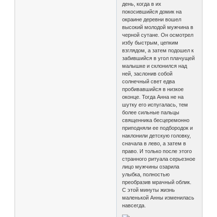
день, когда в их
покосившийся домик на
окраине деревни вошел
высокий молодой мужчина в
черной сутане. Он осмотрел
избу быстрым, цепким
взглядом, а затем подошел к
забившийся в угол плачущей
малышке и склонился над
ней, заслонив собой
солнечный свет едва
пробивавшийся в низкое
оконце. Тогда Анна не на
шутку его испугалась, тем
более сильные пальцы
священника бесцеремонно
приподняли ее подбородок и
наклонили детскую головку,
сначала в лево, а затем в
право. И только после этого
странного ритуала серьезное
лицо мужчины озарила
улыбка, полностью
преобразив мрачный облик.
С этой минуты жизнь
маленькой Анны изменилась
навсегда.