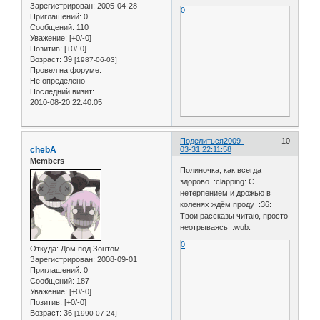
Зарегистрирован
: 2005-04-28
0
Приглашений:
0
Сообщений:
110
Уважение:
[+0/-0]
Позитив:
[+0/-0]
Возраст:
39
[1987-06-03]
Провел на форуме:
Не определено
Последний визит:
2010-08-20 22:40:05
Поделиться
2009-
10
chebA
03-31 22:11:58
Members
Полиночка, как всегда
здорово :clapping: С
нетерпением и дрожью в
коленях ждём проду :36:
Твои рассказы читаю, просто
неотрываясь :wub:
0
Откуда:
Дом под Зонтом
Зарегистрирован
: 2008-09-01
Приглашений:
0
Сообщений:
187
Уважение:
[+0/-0]
Позитив:
[+0/-0]
Возраст:
36
[1990-07-24]