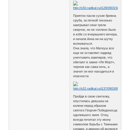
Приятно пахли сухие бревна
сруба, за печкой тихонько
наигрывал свои трели
сверчок, но не топлено было
в избе со вчерашнего вечера,
и начала Анна ни на шутку
волноваться.
Она знала, что Матеуш все
еще не оставляет надежд
уничтожить вампиров, что
обитают в замке «Ля Морт»,
черном как сама ночь, а
значит он мог находиться в
опасности.
Пройдя в свою светелку,
опустилась девушка на
колени перед образом
святого Георгия Победоносца
одолевшего змея. Отец
всегда почитал эту икону
символом борьбы с Темными
силами, и именно ей молился