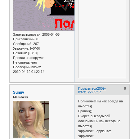
Зарегистрирован
: 2006-04-05
Приглашений:
0
Сообщений:
267
Уважение:
[+0/-0]
Позитив:
[+0/-0]
Провел на форуме:
Не определено
Последний визит:
2010-04-12 01:22:14
Поделиться
2009-
9
Sunny
03-31 22:05:17
Members
Полиночка!Ты как всегда на
высоте))
Браво!)))
Скорее выкладывай
олиночка!Ты как всегда на
высоте))
:applause: :applause:
:applause: