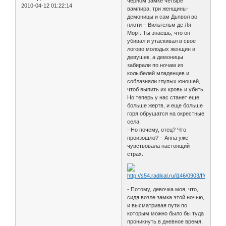
черном замке четыре
2010-04-12 01:22:14
вампира, три женщины-
демоницы и сам Дьявол во
плоти – Вильгельм де Ля
Морт. Ты знаешь, что он
убивал и утаскивал в свое
логово молодых женщин и
девушек, а демоницы
забирали по ночам из
колыбелей младенцев и
соблазняли глупых юношей,
чтоб выпить их кровь и убить.
Но теперь у нас станет еще
больше жертв, и еще больше
горя обрушатся на окрестные
села!
- Но почему, отец? Что
произошло? – Анна уже
чувствовала настоящий
страх.
- Потому, девочка моя, что,
сидя возле замка этой ночью,
и высматривая пути по
которым можно было бы туда
проникнуть в дневное время,