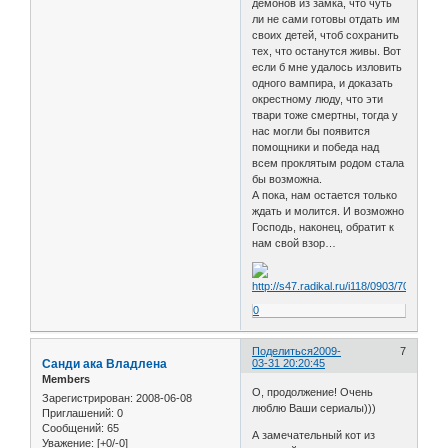
демонов из замка, что чуть
ли не сами готовы отдать им
своих детей, чтоб сохранить
тех, что останутся живы. Вот
если б мне удалось изловить
одного вампира, и доказать
окрестному люду, что эти
твари тоже смертны, тогда у
нас могли бы появится
помощники и победа над
всем проклятым родом стала
бы возможна.
А пока, нам остается только
ждать и молится. И возможно
Господь, наконец, обратит к
нам свой взор…
0
Поделиться
2009-
7
Санди ака Владлена
03-31 20:20:45
Members
О, продолжение! Очень
Зарегистрирован
: 2008-06-08
люблю Ваши сериалы)))
Приглашений:
0
Сообщений:
65
А замечательный кот из
Уважение:
[+0/-0]