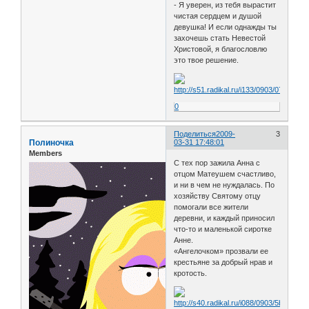
- Я уверен, из тебя вырастит
чистая сердцем и душой
девушка! И если однажды ты
захочешь стать Невестой
Христовой, я благословлю
это твое решение.
0
Поделиться
2009-
3
Полиночка
03-31 17:48:01
Members
С тех пор зажила Анна с
отцом Матеушем счастливо,
и ни в чем не нуждалась. По
хозяйству Святому отцу
помогали все жители
деревни, и каждый приносил
что-то и маленькой сиротке
Анне.
«Ангелочком» прозвали ее
крестьяне за добрый нрав и
кротость.