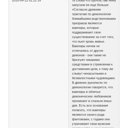
2010-04-12 01:22:14
те слова что прочла там Анна
напугали ее еще больше:
«Согласно древним
трактатам по демонологии
ближайшими родственниками
призраков являются
вампиры, которые
поддерживают свое
существование за счет того,
что пьют кровь живых.
Вампиры ничем не
отличались от других
демонов - они также не
брезгуют никакими
средствами в стремлении к
достижению цели, к тому же
слывут ненасытными и
безжалостными чудовищами.
В древних рукописях по
демонологии говорится, что
вампиры в обличье
демонических любовников
проникают в спальни юных
дев. Есть все основания
полагать, что вампиры
являются своего рода
фантомами, с годами они
утрачивают свои мужские