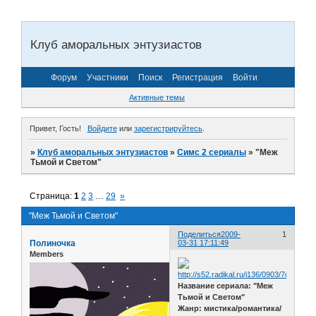
Клуб аморальных энтузиастов
Форум
Участники
Поиск
Регистрация
Войти
Активные темы
Привет, Гость!
Войдите
или
зарегистрируйтесь
.
»
Клуб аморальных энтузиастов
»
Симс 2 сериалы
»
"Меж
Тьмой и Светом"
Страница:
1
2
3
…
29
»
"Меж Тьмой и Светом"
Поделиться
2009-
1
Полиночка
03-31 17:11:49
Members
Название сериала: "Меж
Тьмой и Светом"
Жанр: мистика/романтика/