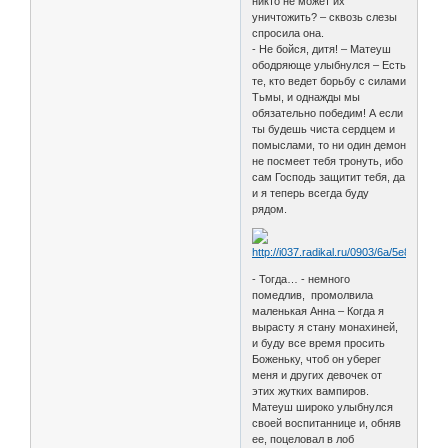
никто не может их
уничтожить? – сквозь слезы
спросила она.
- Не бойся, дитя! – Матеуш
ободряюще улыбнулся – Есть
те, кто ведет борьбу с силами
Тьмы, и однажды мы
обязательно победим! А если
ты будешь чиста сердцем и
помыслами, то ни один демон
не посмеет тебя тронуть, ибо
сам Господь защитит тебя, да
и я теперь всегда буду
рядом.
- Тогда… - немного
помедлив, промолвила
маленькая Анна – Когда я
вырасту я стану монахиней,
и буду все время просить
Боженьку, чтоб он уберег
меня и других девочек от
этих жутких вампиров.
Матеуш широко улыбнулся
своей воспитаннице и, обняв
ее, поцеловал в лоб