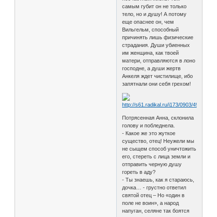
самым губит он не только
тело, но и душу! А потому
еще опаснее он, чем
Вильгельм, способный
причинять лишь физические
страдания. Души убиенных
им женщина, как твоей
матери, отправляются в лоно
господне, а души жертв
Анкеля ждет чистилище, ибо
запятнали они себя грехом!
Потрясенная Анна, склонила
голову и побледнела.
- Какое же это жуткое
существо, отец! Неужели мы
не сыщем способ уничтожить
его, стереть с лица земли и
отправить черную душу
гореть в аду?
- Ты знаешь, как я стараюсь,
дочка… - грустно ответил
святой отец – Но «один в
поле не воин», а народ
напуган, селяне так боятся