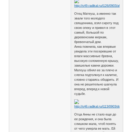
Отец Матеуш, а именно так
звали того молодого
священника, взял сироту под
свою опеку и привел в этот
самый, большой по
деревенским меркам,
бревенчатый дом.
Анна помнила, как впервые
увидела эти посеревшие от
влаги массивные бревна,
высокую соломенную крышу,
замшелые камни дорожки.
Матеуш обнял ее за плечо и
слегка подтолкнул к калитке,
словно стараясь ободрить. И
она не решительно шагнула
вперед, вперед к новой
судьбе.
Отца Анны не стало еще до
ее рождения, и она была
слишком мала, чтоб понять
от чего умерла ее мать. Ей