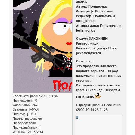
драма.
Автор: Полиночка
Фотограф: Полиночка
Редактор: Полиночка и
bella_uorkis
Авторы идеи: Полиночка и
bella_uorkis
Статус: ЗАКОНЧЕН.
Размер: миди.
Рейтинг: лицам до 16 не
рекомендуется.
Описание:
Это продолжения моего
первого сериала – «Урод
из замка», но уже с новыми
героями.
Из старых остались только
граф Анкель де Ля Морт и
Зарегистрирован
: 2006-04-05
кот Вампи.
Приглашений:
0
Сообщений:
267
Отредактировано Полиночка
Уважение:
[+0/-0]
(2009-10-19 23:41:28)
Позитив:
[+0/-0]
0
Провел на форуме:
Не определено
Последний визит:
2010-04-12 01:22:14