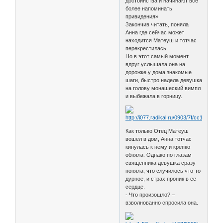
достоинства и начинают все
более напоминать
привидения»
Закончив читать, поняла
Анна где сейчас может
находится Матеуш и тотчас
перекрестилась.
Но в этот самый момент
вдруг услышала она на
дорожке у дома знакомые
шаги, быстро надела девушка
на голову монашеский вимпл
и выбежала в горницу.
Как только Отец Матеуш
вошел в дом, Анна тотчас
кинулась к нему и крепко
обняла. Однако по глазам
священника девушка сразу
поняла, что случилось что-то
дурное, и страх проник в ее
сердце.
- Что произошло? –
взволнованно спросила она.