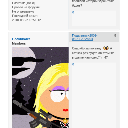
прошлой истории здесь тоже
Позитив:
[+0/-0]
будет?
Провел на форуме:
Не определено
0
Последний визит:
2010-08-22 13:51:12
Поделиться
2009-
8
Полиночка
03-31 20:28:04
Members
Спасибо за похвалу!
А
кот как раз будет, об этом же
в шапке написано))) :47:
0