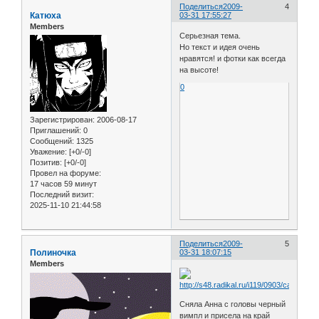
Поделиться
2009-
4
Катюха
03-31 17:55:27
Members
Серьезная тема.
Но текст и идея очень
нравятся! и фотки как всегда
на высоте!
0
Зарегистрирован
: 2006-08-17
Приглашений:
0
Сообщений:
1325
Уважение:
[+0/-0]
Позитив:
[+0/-0]
Провел на форуме:
17 часов 59 минут
Последний визит:
2025-11-10 21:44:58
Поделиться
2009-
5
Полиночка
03-31 18:07:15
Members
Сняла Анна с головы черный
вимпл и присела на край