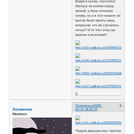
Войдя в кухню, опустился
Матеуш на колени перед
иконой, и Анна склонила
голову, но и в этот момент ее
мысли были заняты лишь
вопросом: что же случилось
ночью? И от чего отец так
мрачен и молчалив?
0
Поделиться
2009-
6
Полиночка
03-31 18:20:34
Members
Подала девушка ему горячую