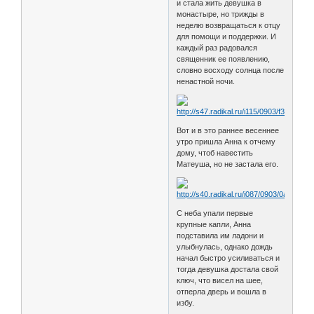
и стала жить девушка в
монастыре, но трижды в
неделю возвращаться к отцу
для помощи и поддержки. И
каждый раз радовался
священник ее появлению,
словно восходу солнца после
ненастной ночи.
Вот и в это раннее весеннее
утро пришла Анна к отчему
дому, чтоб навестить
Матеуша, но не застала его.
С неба упали первые
крупные капли, Анна
подставила им ладони и
улыбнулась, однако дождь
начал быстро усиливаться и
тогда девушка достала свой
ключ, что висел на шее,
отперла дверь и вошла в
избу.