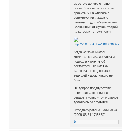
вместе с дочерью чаще
всего. Закрыв глаза, стала
просить Анна Святого о
вспоможении и защите
своему отцу, чтоб уберег его
Всевышний от жутких тварей,
на которых тот охотился.
Когда же закончилась
молитва, встала девушка и
подошла к окну, чтоб
посмотреть, не идет ли
батюшка, но на дорожке
ведущей к дому никого не
было.
Не доброе предчувствие
вдруг сковало девичье
сердце, словно что-то дурное
должно было случится.
Отредактировано Полиночка
(2009-03-31 17:52:52)
0