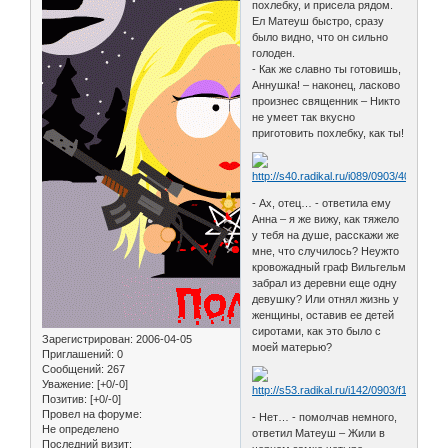
похлебку, и присела рядом.
Ел Матеуш быстро, сразу
было видно, что он сильно
голоден.
- Как же славно ты готовишь,
Аннушка! – наконец, ласково
произнес священник – Никто
не умеет так вкусно
приготовить похлебку, как ты!
- Ах, отец… - ответила ему
Анна – я же вижу, как тяжело
у тебя на душе, расскажи же
мне, что случилось? Неужто
кровожадный граф Вильгельм
забрал из деревни еще одну
девушку? Или отнял жизнь у
женщины, оставив ее детей
сиротами, как это было с
Зарегистрирован
: 2006-04-05
моей матерью?
Приглашений:
0
Сообщений:
267
Уважение:
[+0/-0]
Позитив:
[+0/-0]
Провел на форуме:
- Нет… - помолчав немного,
Не определено
ответил Матеуш – Жили в
Последний визит: