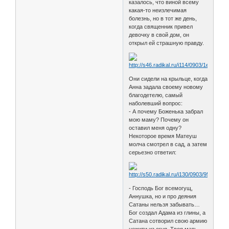
казалось, что виной всему
какая-то неизлечимая
болезнь, но в тот же день,
когда священник привел
девочку в свой дом, он
открыл ей страшную правду.
Они сидели на крыльце, когда
Анна задала своему новому
благодетелю, самый
наболевший вопрос:
- А почему Боженька забрал
мою маму? Почему он
оставил меня одну?
Некоторое время Матеуш
молча смотрел в сад, а затем
серьезно ответил:
- Господь Бог всемогущ,
Аннушка, но и про деяния
Сатаны нельзя забывать…
Бог создал Адама из глины, а
Сатана сотворил свою армию
нежити из огня. Твоя мать