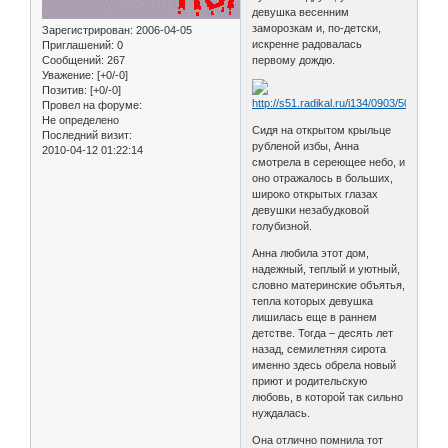
девушка весенним
заморозкам и, по-детски,
Зарегистрирован
: 2006-04-05
искренне радовалась
Приглашений:
0
первому дождю.
Сообщений:
267
Уважение:
[+0/-0]
Позитив:
[+0/-0]
Провел на форуме:
Не определено
Сидя на открытом крыльце
Последний визит:
рубленой избы, Анна
2010-04-12 01:22:14
смотрела в сереющее небо, и
оно отражалось в больших,
широко открытых глазах
девушки незабудковой
голубизной.
Анна любила этот дом,
надежный, теплый и уютный,
словно материнские объятья,
тепла которых девушка
лишилась еще в раннем
детстве. Тогда – десять лет
назад, семилетняя сирота
именно здесь обрела новый
приют и родительскую
любовь, в которой так сильно
нуждалась.
Она отлично помнила тот