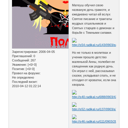
Матеуш обучил свою
названую дочь грамоте, и
ежедневно читал ей вслух
Святое писание и трактаты
мудрых отшельников и
Святых старцев о демонах и
борьбе с Темными силами.
Зарегистрирован
: 2006-04-05
Но не только в молитвах и
Приглашений:
0
учении прошло детство
Сообщений:
267
маленькой Анны, полюбил ее
Уважение:
[+0/-0]
священник как родную дочь.
Позитив:
[+0/-0]
Он играл с ней, рассказывал
Провел на форуме:
сказки, укладывал спать, и не
Не определено
отходил от кроватки, если она
Последний визит:
хворала.
2010-04-12 01:22:14