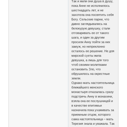
Так и жили они душа в душу,
пока Анне не исполнилось
шестнадцать лет, и не
захотела она посвятить себя
Богу. Сельские парни, что
давно заглядывались на
белокурую девушку, стали
отговаривать ее от такого
шага, и один за другим
просили Анну пойти за них
замуж, но непреклонно
осталось ее решение. Не для
мирской суеты жила
девушка, а лишь для того
чтоб своими молитвами
остановить Зло, что
обрушилось на окрестные
земли.
Однако мать настоятельница
ближайшего женского
монастыря отказалась сразу
подстричь Анну в монахини,
взяла она ее послушницей и
в качестве епитимьи
назначила пока ухаживать за
приемным отцом, которого
сама настоятельница – мать
Терезия знала и уважала. Так