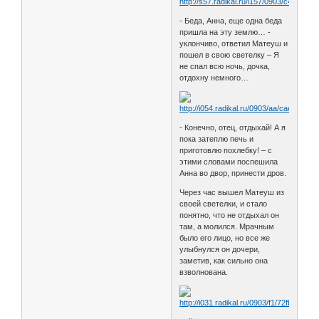
- Беда, Анна, еще одна беда
пришла на эту землю… -
уклончиво, ответил Матеуш и
пошел в свою светелку – Я
не спал всю ночь, дочка,
отдохну немного…
- Конечно, отец, отдыхай! А я
пока затеплю печь и
приготовлю похлебку! – с
этими словами поспешила
Анна во двор, принести дров.
Через час вышел Матеуш из
своей светелки, и стало
понятно, что не отдыхал он
там, а молился. Мрачным
было его лицо, но все же
улыбнулся он дочери,
заметив, как сильно она
взволнована.