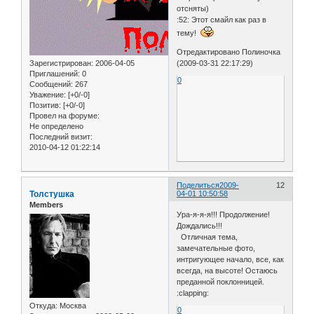
отсняты)
:52: Этот смайл как раз в
тему!
Отредактировано Полиночка
(2009-03-31 22:17:29)
Зарегистрирован
: 2006-04-05
Приглашений:
0
0
Сообщений:
267
Уважение:
[+0/-0]
Позитив:
[+0/-0]
Провел на форуме:
Не определено
Последний визит:
2010-04-12 01:22:14
Поделиться
2009-
12
Толстушка
04-01 10:50:58
Members
Ура-я-я-я!!! Продолжение!
Дождались!!!
Отличная тема,
замечательные фото,
интригующее начало, все, как
всегда, на высоте! Остаюсь
преданной поклонницей.
:clapping:
Откуда:
Москва
0