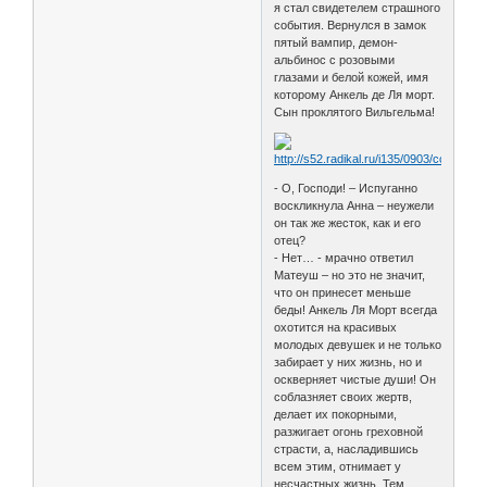
я стал свидетелем страшного
события. Вернулся в замок
пятый вампир, демон-
альбинос с розовыми
глазами и белой кожей, имя
которому Анкель де Ля морт.
Сын проклятого Вильгельма!
- О, Господи! – Испуганно
воскликнула Анна – неужели
он так же жесток, как и его
отец?
- Нет… - мрачно ответил
Матеуш – но это не значит,
что он принесет меньше
беды! Анкель Ля Морт всегда
охотится на красивых
молодых девушек и не только
забирает у них жизнь, но и
оскверняет чистые души! Он
соблазняет своих жертв,
делает их покорными,
разжигает огонь греховной
страсти, а, насладившись
всем этим, отнимает у
несчастных жизнь. Тем