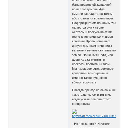
была праведной женщиной,
но все же демоны Ада
сумели завладеть ее телом,
ибо сильны их вражьи чары.
Под прикрытием ночной мглы
являются они к своим
жертвам и прокусывают им
горло длинными как у зверя
клыками. Кровь невинных
дарует демонам ночи силы
великие и вечное скитание по
земле. Но не жизнь это, ибо
души их уже мертвы и
насквозь пропитаны злом.
Мы называем этих демонов-
кровопийц вампирами, и
именно такое существо
убило твою мать.
Никогда прежде не было Анне
так страшно, как в тот миг,
когда услышала она ответ
священника.
- Но что же это?! Неужели