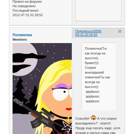
Провел на форуме:
Не определено
Последний визит:
2012-07-31 01:28:52
Поделиться
2009-
11
Полиночка
03-31 22:15:42
Members
Полиночка!Ты
как всегда на
высоте))
Браво!)))
Скорее
выкладывай
олиночка!Ты как
всегда на
высоте))
:applause:
:applause:
:applause:
Спасибо!
А что скорее
выкладывать? :search:
Проду еще писать надо, хотя
вторая и третья глава уже