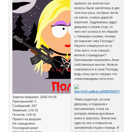
кровати, ее золотистые
волосы были заплетены в две
толстые косы, которые легли
на плечи, словно дорогой
воротник. Задумалась вдруг
девушка о своем отце, от
чего нет успеха в его борьбе
с темными силами, почему
не помогает ему Господь?
Неужто отвернулся он от
этих мест, и не слышат
молитв страждущих?
Греховными показались Анне
собственные мысли. Нельзя
сомневаться в силе Господа,
ведь отец часто говорил что
«неисповедимы пути его».
Зарегистрирован
: 2006-04-05
Тяжко вздохнув, встала
Приглашений:
0
девушка, и подошла к
Сообщений:
267
письменному столу на
Уважение:
[+0/-0]
котором лежали духовные
Позитив:
[+0/-0]
книги и трактаты. Взяла она
Провел на форуме:
один из них и открыла на
Не определено
заложенной отцом станице. И
Последний визит: