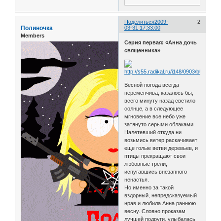
Поделиться
2009-
2
Полиночка
03-31 17:33:00
Members
Серия первая: «Анна дочь
священника»
Весной погода всегда
переменчива, казалось бы,
всего минуту назад светило
солнце, а в следующее
мгновение все небо уже
затянуто серыми облаками.
Налетевший откуда ни
возьмись ветер раскачивает
еще голые ветви деревьев, и
птицы прекращают свои
любовные трели,
испугавшись внезапного
ненастья.
Но именно за такой
вздорный, непредсказуемый
нрав и любила Анна раннюю
весну. Словно проказам
лучшей подруги, улыбалась