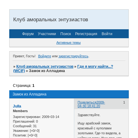
Клуб аморальных энтузиастов
Форум
Участники
Поиск
Регистрация
Войти
Активные темы
Привет, Гость!
Войдите
или
зарегистрируйтесь
.
»
Клуб аморальных энтузиастов
»
Где я могу найти...?
(WCIF)
»
Замок из Алладина
Страница:
1
Замок из Алладина
Поделиться
2009-
1
Julla
04-30 18:41:20
Members
Здравствуйте.
Зарегистрирован
: 2009-03-14
Приглашений:
0
Ищу арабский замок,
Сообщений:
31
красивый с куполами
Уважение:
[+0/-0]
золотыми. Где-то видела, а
Позитив:
[+0/-0]