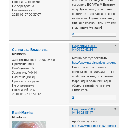
найти не могу. Ищу все, что
Провел на форуме:
связано с БОГАТЫМ Египтом
Не определено
и тд. Тут искала, но все что
Последний визит:
находится, все какое-то явно
2010-01-07 09:37:07
не богатое. Нужны фантаны,
птички в клетке....помните как
в мультике Алладин!
0
Поделиться
2009-
2
Санди ака Владлена
04-30 20:41:24
Members
Можно вот тут покопать.
Зарегистрирован
: 2008-06-08
http://www.parsimonious.org/realestate2
Приглашений:
0
Египетской тематики не
Сообщений:
65
припомню, но "Алладин" - это
Уважение:
[+0/-0]
арабская, а там, по крайней
Позитив:
[+0/-0]
мере, один особняк и один
Провел на форуме:
Не определено
общественный лот в этом
Последний визит:
стиле есть.
2010-08-22 13:51:12
0
Поделиться
2009-
3
BlackMamba
04-30 23:05:47
Members
Арабские купола:
http://www.modthesims2.com/download