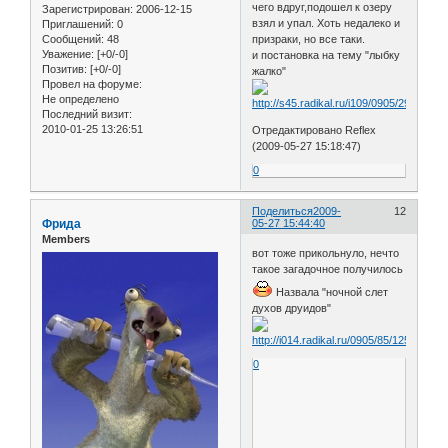
чего вдруг,подошел к озеру
Зарегистрирован
: 2006-12-15
взял и упал. Хоть недалеко и
Приглашений:
0
Сообщений:
48
призраки, но все таки.
Уважение:
[+0/-0]
и постановка на тему "лыбку
Позитив:
[+0/-0]
жалко"
Провел на форуме:
Не определено
Последний визит:
2010-01-25 13:26:51
Отредактировано Reflex
(2009-05-27 15:18:47)
0
Поделиться
2009-
12
Фрида
05-27 15:44:40
Members
вот тоже прикольнуло, нечто
такое загадочное получилось
Назвала "ночной слет
духов друидов"
0