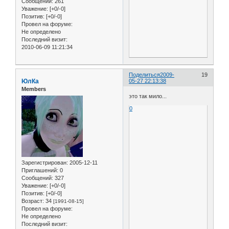
Сообщений:
261
Уважение:
[+0/-0]
Позитив:
[+0/-0]
Провел на форуме:
Не определено
Последний визит:
2010-06-09 11:21:34
Поделиться
2009-
19
ЮлКа
05-27 22:13:38
Members
это так мило...
0
Зарегистрирован
: 2005-12-11
Приглашений:
0
Сообщений:
327
Уважение:
[+0/-0]
Позитив:
[+0/-0]
Возраст:
34
[1991-08-15]
Провел на форуме:
Не определено
Последний визит: