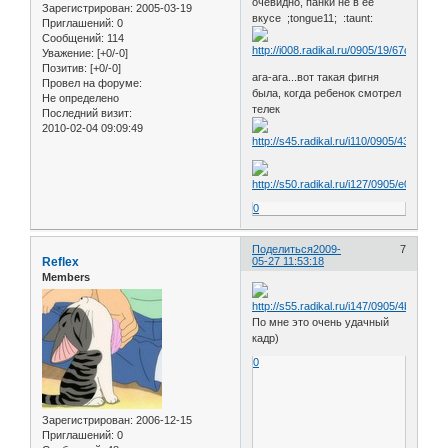
очевидно, панки не в ее
Зарегистрирован
: 2005-03-19
вкусе ;tongue11; :taunt:
Приглашений:
0
Сообщений:
114
Уважение:
[+0/-0]
Позитив:
[+0/-0]
ага-ага...вот такая фигня
Провел на форуме:
была, когда ребенок смотрел
Не определено
телек
Последний визит:
2010-02-04 09:09:49
0
Поделиться
2009-
7
Reflex
05-27 11:53:18
Members
По мне это очень удачный
кадр)
0
Зарегистрирован
: 2006-12-15
Приглашений:
0