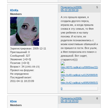
Поделиться
2009-
5
ЮлКа
05-22 20:59:19
Members
А это прошло время, я
создала другого перса,
играла им, а когда пришла
снова в эту семью, то Фея
уже ребенок и на папу
похожа. И кстати, ее
родители познакомились с
моим кокетливым обаяшкой и
он пришел в гости. Все ушли,
Зарегистрирован
: 2005-12-11
а Фея попросила его помоч с
Приглашений:
0
Сообщений:
327
домашкой. Вот сидят,
Уважение:
[+0/-0]
стараются))))
Позитив:
[+0/-0]
Возраст:
34
[1991-08-15]
Провел на форуме:
Не определено
Последний визит:
2011-04-11 18:23:09
0
Поделиться
2009-
6
Юля
05-26 19:25:03
Members