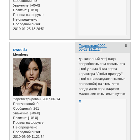
Сообщений:
48
Уважение:
[+0/-0]
Позитив:
[+0/-0]
Провел на форуме:
Не определено
Последний визит:
2010-01-25 13:26:51
Поделиться
2009-
8
sweetla
05-27 12:21:14
Members
да, классный лот) надо
попробовать там пожить. ток
чтоб у сима была черта
характера "Любит природу",
чтоб он наслаждался жизнью
по полной)) на этом лоте
вроде даже пара садиков
маленьких есть. или я путаю.
Зарегистрирован
: 2007-06-14
0
Приглашений:
0
Сообщений:
261
Уважение:
[+0/-0]
Позитив:
[+0/-0]
Провел на форуме:
Не определено
Последний визит:
2010-06-09 11:21:34