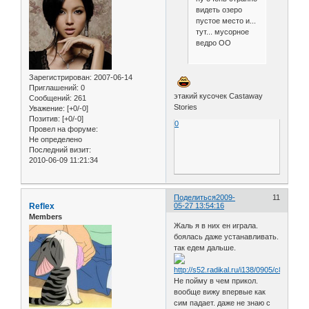
видеть озеро
пустое место и...
тут... мусорное
ведро OO
Зарегистрирован
: 2007-06-14
Приглашений:
0
этакий кусочек Castaway
Сообщений:
261
Stories
Уважение:
[+0/-0]
Позитив:
[+0/-0]
0
Провел на форуме:
Не определено
Последний визит:
2010-06-09 11:21:34
Поделиться
2009-
11
Reflex
05-27 13:54:16
Members
Жаль я в них ен играла.
боялась даже устанавливать.
так едем дальше.
Не пойму в чем прикол.
вообще вижу впервые как
сим падает. даже не знаю с