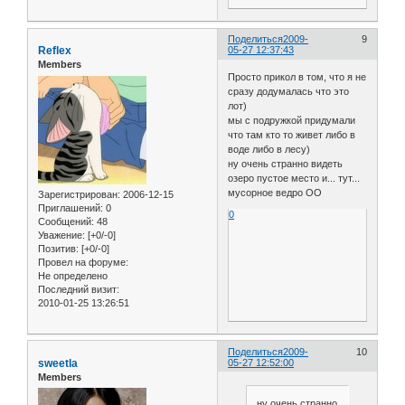
Поделиться
2009-
9
Reflex
05-27 12:37:43
Members
Просто прикол в том, что я не
сразу додумалась что это
лот)
мы с подружкой придумали
что там кто то живет либо в
воде либо в лесу)
ну очень странно видеть
озеро пустое место и... тут...
мусорное ведро OO
Зарегистрирован
: 2006-12-15
Приглашений:
0
0
Сообщений:
48
Уважение:
[+0/-0]
Позитив:
[+0/-0]
Провел на форуме:
Не определено
Последний визит:
2010-01-25 13:26:51
Поделиться
2009-
10
sweetla
05-27 12:52:00
Members
ну очень странно