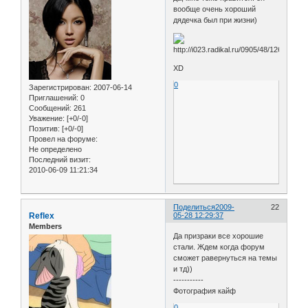
вообще очень хороший
дядечка был при жизни)
XD
0
Зарегистрирован
: 2007-06-14
Приглашений:
0
Сообщений:
261
Уважение:
[+0/-0]
Позитив:
[+0/-0]
Провел на форуме:
Не определено
Последний визит:
2010-06-09 11:21:34
Поделиться
2009-
22
Reflex
05-28 12:29:37
Members
Да призраки все хорошие
стали. Ждем когда форум
сможет равернуться на темы
и тд))
-----------
Фотография кайф
0