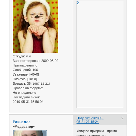
0
Откуда:
м.о
Зарегистрирован
: 2009-03-02
Приглашений:
0
Сообщений:
106
Уважение:
[+0/-0]
Позитив:
[+0/-0]
Возраст:
38
[1987-12-21]
Провел на форуме:
Не определено
Последний визит:
2010-05-31 15:56:04
Поделиться
2009-
2
Раинелле
05-21 21:15:24
~Модератор~
Увидела призрака - прямо
сердце замерло от