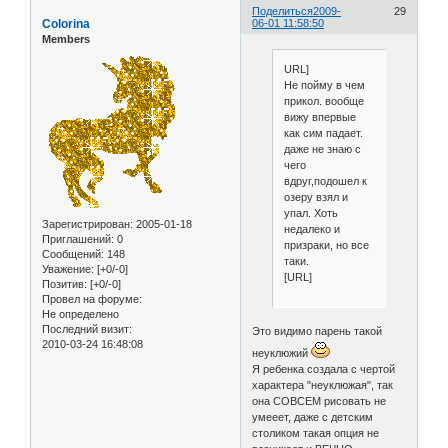
Поделиться
2009-
29
Colorina
06-01 11:58:50
Members
URL]
Не пойму в чем
прикол. вообще
вижу впервые
как сим падает.
даже не знаю с
чего
вдруг,подошел к
озеру взял и
упал. Хоть
Зарегистрирован
: 2005-01-18
недалеко и
Приглашений:
0
призраки, но все
Сообщений:
148
таки.
Уважение:
[+0/-0]
[URL]
Позитив:
[+0/-0]
Провел на форуме:
Не определено
Последний визит:
Это видимо парень такой
2010-03-24 16:48:08
неуклюжий
Я ребенка создала с чертой
характера "неуклюжая", так
она СОВСЕМ рисовать не
умееет, даже с детским
столиком такая опция не