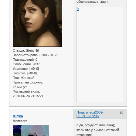
обосновалась! :taunt:
0
Откуда:
Silent Hill
Зарегистрирован
: 2006-01-23
Приглашений:
0
Сообщений:
2037
Уважение:
[+0/-0]
Позитив:
[+0/-0]
Пол:
Женский
Провел на форуме:
25 минут
Последний визит:
2020-06-24 21:15:21
Поделиться
2009-
26
ЮлКа
05-29 18:59:35
Members
о да, орудуют моньяки)))
жаль что у симов нет такой
функции))