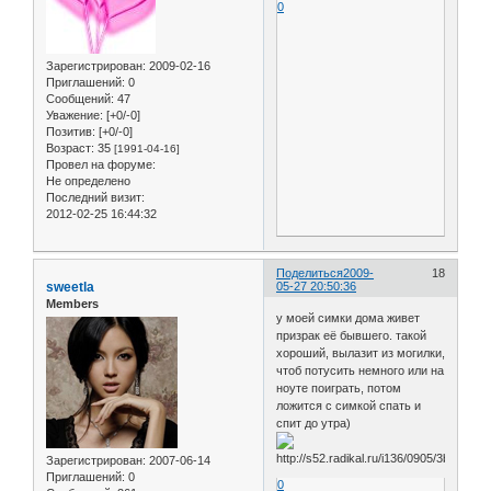
0
Зарегистрирован
: 2009-02-16
Приглашений:
0
Сообщений:
47
Уважение:
[+0/-0]
Позитив:
[+0/-0]
Возраст:
35
[1991-04-16]
Провел на форуме:
Не определено
Последний визит:
2012-02-25 16:44:32
Поделиться
2009-
18
sweetla
05-27 20:50:36
Members
у моей симки дома живет
призрак её бывшего. такой
хороший, вылазит из могилки,
чтоб потусить немного или на
ноуте поиграть, потом
ложится с симкой спать и
спит до утра)
Зарегистрирован
: 2007-06-14
Приглашений:
0
0