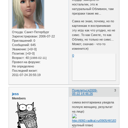
ностальгии, это ж
натуральный Обливион, там
призраки такие же...
Сама не знаю, почему, но по
картинкам я воспринимаю
эту игру как что угодно, но не
Откуда:
Санкт-Петербург
симс. То как Синглс, то как
Зарегистрирован
: 2006-07-22
Обливу, но только не симс...
Приглашений:
0
Может, скачаю - что-то
Сообщений:
645
изменится)
Уважение:
[+0/-0]
Позитив:
[+0/-0]
0
Возраст:
40
[1986-02-11]
Провел на форуме:
Не определено
Последний визит:
2011-07-24 20:55:19
Поделиться
2009-
3
jess
05-22 14:46:26
Members
симка вегетарианка увидела
полную женщину, результат
на лице)
крупный план)