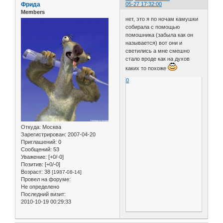
Фрида
05-27 17:32:00
Members
нет, это я по ночам камушки
собирала с помощью
помошника (забыла как он
называется) вот они и
светились а мне смешно
стало вроде как на духов
каких то похоже
0
Откуда:
Москва
Зарегистрирован
: 2007-04-20
Приглашений:
0
Сообщений:
53
Уважение:
[+0/-0]
Позитив:
[+0/-0]
Возраст:
38
[1987-08-14]
Провел на форуме:
Не определено
Последний визит:
2010-10-19 00:29:33