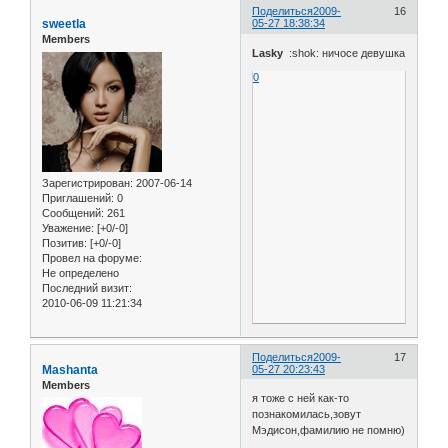
Поделиться
2009-
16
sweetla
05-27 18:38:34
Members
Lasky
:shok: ничосе девушка
0
Зарегистрирован
: 2007-06-14
Приглашений:
0
Сообщений:
261
Уважение:
[+0/-0]
Позитив:
[+0/-0]
Провел на форуме:
Не определено
Последний визит:
2010-06-09 11:21:34
Поделиться
2009-
17
Mashanta
05-27 20:23:43
Members
я тоже с ней как-то
познакомилась,зовут
Мэдисон,фамилию не помню)