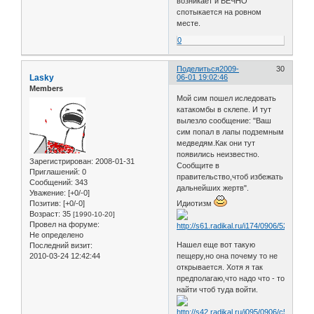
возникает и ВЕЧНО
спотыкается на ровном
месте.
0
Поделиться
2009-
30
Lasky
06-01 19:02:46
Members
Мой сим пошел иследовать
катакомбы в склепе. И тут
вылезло сообщение: "Ваш
сим попал в лапы подземным
медведям.Как они тут
появились неизвестно.
Зарегистрирован
: 2008-01-31
Сообщите в
Приглашений:
0
правительство,чтоб избежать
Сообщений:
343
дальнейших жертв".
Уважение:
[+0/-0]
Позитив:
[+0/-0]
Идиотизм
Возраст:
35
[1990-10-20]
Провел на форуме:
Не определено
Нашел еще вот такую
Последний визит:
2010-03-24 12:42:44
пещеру,но она почему то не
открывается. Хотя я так
предполагаю,что надо что - то
найти чтоб туда войти.