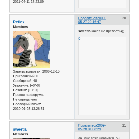
2011-04-11 18:23:09
Поделиться
2009-
20
Reflex
05-27 22:16:47
Members
sweetla
какая же прелесть)))
0
Зарегистрирован
: 2006-12-15
Приглашений:
0
Сообщений:
48
Уважение:
[+0/-0]
Позитив:
[+0/-0]
Провел на форуме:
Не определено
Последний визит:
2010-01-25 13:26:51
Поделиться
2009-
21
sweetla
05-28 01:08:29
Members
да, мне тоже нравится. он