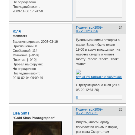
Не определено
Последний визит:
2009-11-08 17:24:58
Поделиться
2009-
24
Юля
05-29 12:30:56
Members
Гуляли мои симы вечером в
Зарегистрирован
: 2005-03-19
парке. Время было около
Приглашений:
0
19:00 и вдруг вижу...сидит на
Сообщений:
114
лавочке смерть и читает
Уважение:
[+0/-0]
газету. :shok: :shok: :shok:
Позитив:
[+0/-0]
:diablo:
Провел на форуме:
Не определено
Последний визит:
2010-02-04 09:09:49
Отредактировано Юля (2009-
05-29 12:31:26)
0
Поделиться
2009-
25
Lisa Sims
05-29 15:17:21
"Gold Sims Рhotographer"
Видать, много народу
погибает по ночам в парке,
раз сама Смерть там