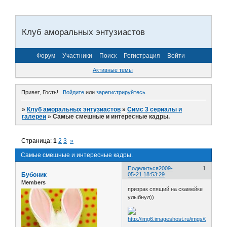
Клуб аморальных энтузиастов
Форум
Участники
Поиск
Регистрация
Войти
Активные темы
Привет, Гость!
Войдите
или
зарегистрируйтесь
.
»
Клуб аморальных энтузиастов
»
Симс 3 сериалы и
галереи
»
Самые смешные и интересные кадры.
Страница:
1
2
3
»
Самые смешные и интересные кадры.
Поделиться
2009-
1
Бубоник
05-21 18:53:29
Members
призрак спящий на скамейке
улыбнул))