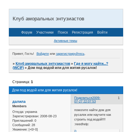
Клуб аморальных энтузиастов
Форум
Участники
Поиск
Регистрация
Войти
Активные темы
Привет, Гость!
Войдите
или
зарегистрируйтесь
.
»
Клуб аморальных энтузиастов
»
Где я могу найти...?
(WCIF)
»
Дом под водой или для жития русалок!
Страница:
1
Дом под водой или для жития русалок!
Поделиться
2009-
1
далила
07-27 22:07:53
Members
помогите найти дом для
Откуда:
украина
русалок или научите как
Зарегистрирован
: 2008-08-23
строить под водой!!!!
Приглашений:
0
:needhelp:
Сообщений:
28
Уважение:
[+0/-0]
0