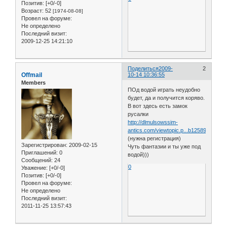
Позитив:
[+0/-0]
Возраст:
52
[1974-08-08]
Провел на форуме:
Не определено
Последний визит:
2009-12-25 14:21:10
Поделиться
2009-
2
Offmail
10-14 10:36:55
Members
ПОд водой играть неудобно
будет, да и получится коряво.
В вот здесь есть замок
русалки
http://dlmulsowssim-
antics.com/viewtopic.p...b12589ea6590
(нужна регистрация)
Зарегистрирован
: 2009-02-15
Чуть фантазии и ты уже под
Приглашений:
0
водой)))
Сообщений:
24
0
Уважение:
[+0/-0]
Позитив:
[+0/-0]
Провел на форуме:
Не определено
Последний визит:
2011-11-25 13:57:43