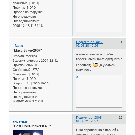
Уважение:
[+0/-0]
Позитив:
[+0/-0]
Провел на форуме:
Не определено
Последний визит:
2006-12-18 11:34:18
Поделиться
2005-
11
~Nata~
01-08 20:49:24
"Мисс Зима-2007"
А мне нравиться ,чтобы
Откуда:
Москва
волосы были ниже среднего(с
Зарегистрирован
: 2004-12-31
Приглашений:
0
чёлочкой)
,а у самой
Сообщений:
2730
ниже плеч.
Уважение:
[+0/-0]
0
Позитив:
[+0/-0]
Возраст:
19
[2006-10-30]
Провел на форуме:
Не определено
Последний визит:
2009-01-06 03:20:38
Поделиться
2005-
12
кисечка
01-08 21:56:27
"Best Dollz-maker KAЭ"
Я не перевариваю парней с
длинными волосами мне