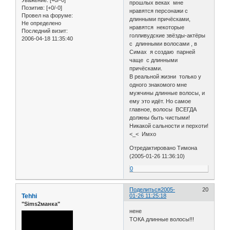
Уважение:
[+0/-0]
прошлых веках мне
Позитив:
[+0/-0]
нравятся персонажи с
Провел на форуме:
длинными причёсками,
Не определено
нравятся некоторые
Последний визит:
голливудские звёзды-актёры
2006-04-18 11:35:40
с длинными волосами , в
Симах я создаю парней
чаще с длинными
причёсками.
В реальной жизни только у
одного знакомого мне
мужчины длинные волосы, и
ему это идёт. Но самое
главное, волосы ВСЕГДА
должны быть чистыми!
Никакой сальности и перхоти!
<_< Имхо
Отредактировано Тимона
(2005-01-26 11:36:10)
0
Поделиться
2005-
20
Tehhi
01-26 11:25:18
"Sims2манка"
нене
ТОКА длинные волосы!!!