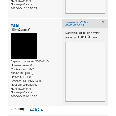
Не определено
Последний визит:
2010-05-15 23:55:57
Поделиться
2005-
30
Tehhi
02-05 02:34:29
"Sims2манка"
марксюш, от ты не в тему )))
мы ж про ПАРНЕЙ грим )))
0
Зарегистрирован
: 2005-01-04
Приглашений:
0
Сообщений:
3022
Уважение:
[+0/-0]
Позитив:
[+0/-0]
Возраст:
51
[1975-04-10]
Провел на форуме:
Не определено
Последний визит:
2006-08-22 04:15:23
Страница:
1
2
3
4
5
»