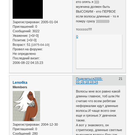
ето опять я ))))
мужчина должен быть
ВЫСОКИМ - ето ПЕРВОЕ
если волосы длинные - то я
помру сразу )))))))))))
Зарегистрирован
: 2005-01-04
Приглашений:
0
тсссссс!!!!
Сообщений:
3022
Уважение:
[+0/-0]
0
Позитив:
[+0/-0]
Возраст:
51
[1975-04-10]
Провел на форуме:
Не определено
Последний визит:
2006-08-22 04:15:23
Поделиться
2005-
21
Leno4ka
01-26 18:19:24
Members
Волосы мне все равно какой
длинны главное, тоб шли.Не
считаю что всем ребятам
неформалам идут длинные
волосы.И чаще всего они
еще и грязные.У девченок
также.
Зарегистрирован
: 2004-12-30
А вот у знакомого, он
Приглашений:
0
стриптизер, длинные светлые
Сообщений:
280
вьющиеся волосы.Ему так