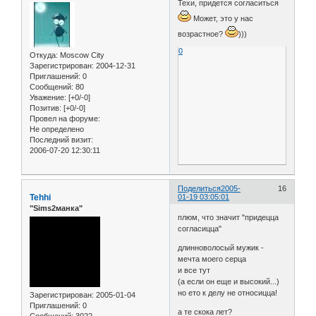
Техи, придется согласиться
Может, это у нас
возрастное?
)))
0
Откуда:
Moscow City
Зарегистрирован
: 2004-12-31
Приглашений:
0
Сообщений:
80
Уважение:
[+0/-0]
Позитив:
[+0/-0]
Провел на форуме:
Не определено
Последний визит:
2006-07-20 12:30:11
Поделиться
2005-
16
Tehhi
01-19 03:05:01
"Sims2манка"
плюм, что значит "придецца
согласицца"
длинноволосый мужик -
мечта моего серца
и все тут
(а если он еще и высокий...)
но ето к делу не относицца!
Зарегистрирован
: 2005-01-04
Приглашений:
0
а те скока лет?