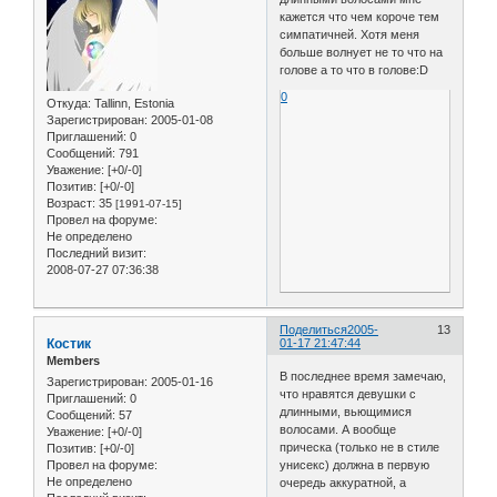
кажется что чем короче тем
симпатичней. Хотя меня
больше волнует не то что на
голове а то что в голове:D
0
Откуда:
Tallinn, Estonia
Зарегистрирован
: 2005-01-08
Приглашений:
0
Сообщений:
791
Уважение:
[+0/-0]
Позитив:
[+0/-0]
Возраст:
35
[1991-07-15]
Провел на форуме:
Не определено
Последний визит:
2008-07-27 07:36:38
Поделиться
2005-
13
Костик
01-17 21:47:44
Members
В последнее время замечаю,
Зарегистрирован
: 2005-01-16
что нравятся девушки с
Приглашений:
0
длинными, вьющимися
Сообщений:
57
волосами. А вообще
Уважение:
[+0/-0]
прическа (только не в стиле
Позитив:
[+0/-0]
унисекс) должна в первую
Провел на форуме:
Не определено
очередь аккуратной, а