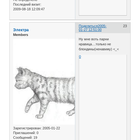
Последний визит:
2009-08-18 12:09:47
Поделиться
2005-
23
Электра
01-27 12:51:00
Members
Ну мне воть парни
нравица....только не
блондины(ненавижу) <_<
0
Зарегистрирован
: 2005-01-22
Приглашений:
0
Сообщений:
19