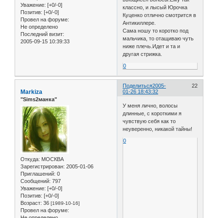
Уважение:
[+0/-0]
классно, и лысый Юрочка
Позитив:
[+0/-0]
Куценко отлично смотрится в
Провел на форуме:
Антикиллере.
Не определено
Сама ношу то коротко под
Последний визит:
мальчика, то отащиваю чуть
2005-09-15 10:39:33
ниже плечь.Идет и та и
другая стрижка.
0
Поделиться
2005-
22
Markiza
01-26 18:43:32
"Sims2манка"
У меня лично, волосы
длинные, с короткими я
чувствую себя как то
неуверенно, никакой тайны!
0
Откуда:
МОСКВА
Зарегистрирован
: 2005-01-06
Приглашений:
0
Сообщений:
797
Уважение:
[+0/-0]
Позитив:
[+0/-0]
Возраст:
36
[1989-10-16]
Провел на форуме:
Не определено