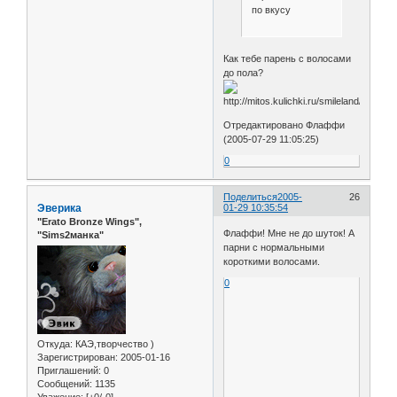
по вкусу
Как тебе парень с волосами
до пола?
Отредактировано Флаффи
(2005-07-29 11:05:25)
0
Поделиться
2005-
26
Эверика
01-29 10:35:54
"Erato Bronze Wings",
Флаффи! Мне не до шуток! А
"Sims2манка"
парни с нормальными
короткими волосами.
0
Откуда:
КАЭ,творчество )
Зарегистрирован
: 2005-01-16
Приглашений:
0
Сообщений:
1135