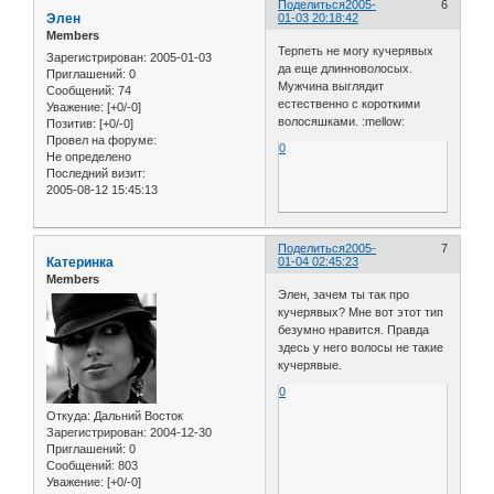
Поделиться
2005-
6
Элен
01-03 20:18:42
Members
Терпеть не могу кучерявых
Зарегистрирован
: 2005-01-03
да еще длинноволосых.
Приглашений:
0
Мужчина выглядит
Сообщений:
74
естественно с короткими
Уважение:
[+0/-0]
волосяшками. :mellow:
Позитив:
[+0/-0]
Провел на форуме:
0
Не определено
Последний визит:
2005-08-12 15:45:13
Поделиться
2005-
7
Катеринка
01-04 02:45:23
Members
Элен, зачем ты так про
кучерявых? Мне вот этот тип
безумно нравится. Правда
здесь у него волосы не такие
кучерявые.
0
Откуда:
Дальний Восток
Зарегистрирован
: 2004-12-30
Приглашений:
0
Сообщений:
803
Уважение:
[+0/-0]