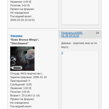
Уважение:
[+0/-0]
Позитив:
[+0/-0]
Провел на форуме:
Не определено
Последний визит:
2005-03-20 23:10:51
Поделиться
2005-
24
Эверика
01-28 19:15:32
"Erato Bronze Wings",
Длиные - короткие мне не по
"Sims2манка"
вкусу
0
Откуда:
КАЭ,творчество )
Зарегистрирован
: 2005-01-16
Приглашений:
0
Сообщений:
1135
Уважение:
[+0/-0]
Позитив:
[+0/-0]
Возраст:
33
[1992-11-18]
Провел на форуме:
Не определено
Последний визит: