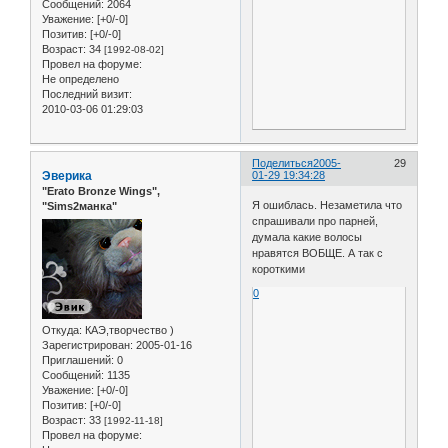
Сообщений:
2064
Уважение:
[+0/-0]
Позитив:
[+0/-0]
Возраст:
34
[1992-08-02]
Провел на форуме:
Не определено
Последний визит:
2010-03-06 01:29:03
Поделиться
2005-
29
Эверика
01-29 19:34:28
"Erato Bronze Wings",
Я ошиблась. Незаметила что
"Sims2манка"
спрашивали про парней,
думала какие волосы
нравятся ВОБЩЕ. А так с
короткими
0
Откуда:
КАЭ,творчество )
Зарегистрирован
: 2005-01-16
Приглашений:
0
Сообщений:
1135
Уважение:
[+0/-0]
Позитив:
[+0/-0]
Возраст:
33
[1992-11-18]
Провел на форуме: