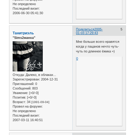
Не определено
Последний визит:
2006-06-30 05:41:30
Поделиться
2005-
5
Танитриэль
01-03 17:29:43
"Sims2манка"
Мне больше всего нравятся
когда у пацанов нечто чуть-
чуть по длиннее ёжика =)
0
Откуда:
Далеко, в облаках...
Зарегистрирован
: 2004-12-31
Приглашений:
0
Сообщений:
803
Уважение:
[+0/-0]
Позитив:
[+0/-0]
Возраст:
34
[1991-09-04]
Провел на форуме:
Не определено
Последний визит:
2007-03-11 16:40:51