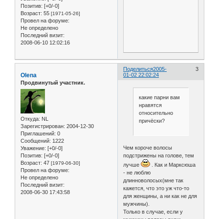
Позитив:
[+0/-0]
Возраст:
55
[1971-05-26]
Провел на форуме:
Не определено
Последний визит:
2008-06-10 12:02:16
Поделиться
2005-
3
Olena
01-02 22:02:24
Продвинутый участник.
какие парни вам
нравятся
относительно
Откуда:
NL
причёски?
Зарегистрирован
: 2004-12-30
Приглашений:
0
Сообщений:
1222
Чем короче волосы
Уважение:
[+0/-0]
подстрижены на голове, тем
Позитив:
[+0/-0]
Возраст:
47
[1979-06-30]
лучше
. Как и Марксюша
Провел на форуме:
- не люблю
Не определено
длинноволосых(мне так
Последний визит:
кажется, что это уж что-то
2008-06-30 17:43:58
для женщины, а ни как не для
мужчины).
Только в случае, если у