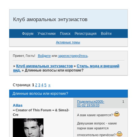
Клуб аморальных энтузиастов
Форум
Участники
Поиск
Регистрация
Войти
Активные темы
Привет, Гость!
Войдите
или
зарегистрируйтесь
.
»
Клуб аморальных энтузиастов
»
Стиль, мода и внешний
вид.
»
Длинные волосы или короткие?
Страница:
1
2
3
4
5
»
Длинные волосы или короткие?
Поделиться
2005-
1
Ailias
01-02 19:59:03
= Сreator of This Forum = & Sims2-
Cre
А вам какие нравятся?
Девушкам вопрос - какие
парни вам нравятся
относительно причёски?