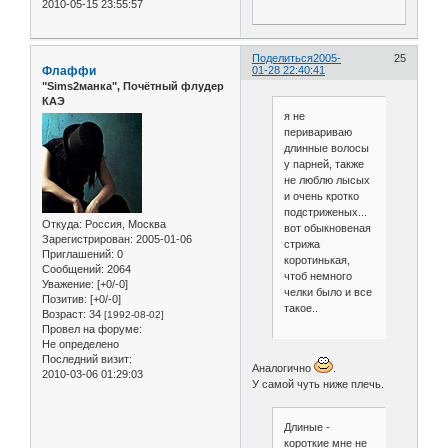
2010-05-15 23:55:57
Поделиться
2005-
25
Флаффи
01-28 22:40:41
"Sims2манка", Почётный флудер
КАЭ
я не
перивариваю
длинные волосы
у парней, также
не люблю лысых
и очень кротко
подстриженых...
Откуда:
Россия, Москва
вот обыкновеная
Зарегистрирован
: 2005-01-06
стрижа
Приглашений:
0
коротинькая,
Сообщений:
2064
чтоб немного
Уважение:
[+0/-0]
челки было и все
Позитив:
[+0/-0]
такое..
Возраст:
34
[1992-08-02]
Провел на форуме:
Не определено
Последний визит:
Аналогично
.
2010-03-06 01:29:03
У самой чуть ниже плечь.
Длиные -
короткие мне не