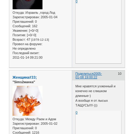
0
Откуда:
Израиль ,город Лод
Зарегистрирован
: 2005-01-04
Приглашений:
0
Сообщений:
162
Уважение:
[+0/-0]
Позитив:
[+0/-0]
Возраст:
47
[1978-12-13]
Провел на форуме:
Не определено
Последний визит:
2011-01-14 09:21:00
Поделиться
2005-
10
Женщина#33;
01-08 19:00:22
"Sims2манка"
Мне нравятся ухженный и
конечно не слишком
длинные-)
А вообще я от лысых
ТАЩУСЬ!!!!-)))
0
Откуда:
Между Раем и Адом
Зарегистрирован
: 2005-01-02
Приглашений:
0
Сообщений:
1216