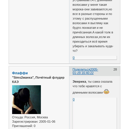
устраиивает.А с длинными
волосами у меня такая
морока-они завиваются,но
все в разные стороны и по
этому с распущенными
волосами я выгляжу как
будто лохматая и не
причёсанная.А какой толк в
длинных волосах,если их
приходиться всё время
убирать и закалывать куда-
то?
0
Поделиться
2005-
28
Флаффи
01-29 16:40:22
"Sims2манка", Почётный флудер
Эверика
, ты сама сказала
КАЭ
что тебе нравятся с
длинными волосами
0
Откуда:
Россия, Москва
Зарегистрирован
: 2005-01-06
Приглашений:
0