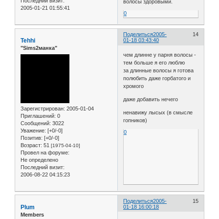
Последний визит:
волосы здоровыми.
2005-01-21 01:55:41
0
Поделиться
2005-
14
Tehhi
01-18 03:43:40
"Sims2манка"
чем длинне у парня волосы -
тем больше я его люблю
за длинные волосы я готова
полюбить даже горбатого и
хромого
даже добавить нечего
Зарегистрирован
: 2005-01-04
ненавижу лысых (в смысле
Приглашений:
0
гопников)
Сообщений:
3022
Уважение:
[+0/-0]
0
Позитив:
[+0/-0]
Возраст:
51
[1975-04-10]
Провел на форуме:
Не определено
Последний визит:
2006-08-22 04:15:23
Поделиться
2005-
15
Plum
01-18 16:00:18
Members