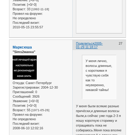
Уважение:
[+0/-0]
Позитив:
[+0/-0]
Возраст:
33
[1992-11-18]
Провел на форуме:
Не определено
Последний визит:
2010-05-15 23:55:57
Поделиться
2005-
27
Марксюша
01-29 11:18:17
"Sims2манка"
У меня лично,
волосы длинные,
с короткими я
чувствую себя
как то
Откуда:
Санкт-Петербург
неуверенно,
Зарегистрирован
: 2004-12-30
никакой тайны!
Приглашений:
0
Сообщений:
3926
Уважение:
[+0/-0]
Позитив:
[+0/-0]
У меня были всякие разные
Возраст:
55
[1971-05-26]
причёски,и длинные волосы
Провел на форуме:
были,а сейчас уже года 2-3 я
Не определено
ношу короткую сторижку и
Последний визит:
отращивать пока не
2008-06-10 12:02:16
собираюсь.Меня пока вполне