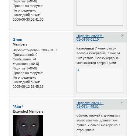
Позитив:
[+0/-0]
Провел на форуме:
Не определено
Последний визит:
2006-06-30 05:41:30
Поделиться
2005-
8
Элен
01-04 08:01:10
Members
Катеринка
У меня самой
Зарегистрирован
: 2005-01-03
волосы кучерявые, я уже от
Приглашений:
0
них устала. Все кучерявые,
Сообщений:
74
мне кажется ветренными.
Уважение:
[+0/-0]
Позитив:
[+0/-0]
0
Провел на форуме:
Не определено
Последний визит:
2005-08-12 15:45:13
Поделиться
2005-
9
*Star*
01-04 14:55:01
Extended Members
обожаю парней с длинными
волосами,чем длинее тем
лучше.У самой же каре но я
отращиваю.