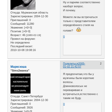
Ну и парням соответственно
наоборт вопрос.
И почему.
Откуда:
Мурманская область
Зарегистрирован
: 2004-12-30
Можете ли вы встречаться
Приглашений:
0
только с представителем
Сообщений:
11280
определённого стиля на
Уважение:
[+0/-0]
голове?
Позитив:
[+0/-0]
Возраст:
46
[1980-02-19]
0
Провел на форуме:
Не определено
Последний визит:
2010-10-08 19:08:16
Поделиться
2005-
2
Марксюша
01-02 21:42:57
"Sims2манка"
Я предпочитаю,что бы у
мужчины были короткие
волосы.
Длинноволосых не
перевариваю и
встречаться,естественно с
Откуда:
Санкт-Петербург
таким не буду.
Зарегистрирован
: 2004-12-30
Приглашений:
0
0
Сообщений:
3926
Уважение:
[+0/-0]