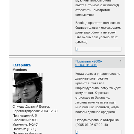
мужчины волосы очень
вьются, то можно немного(!)
отростить - смотрится
симпатично.
Вообще нравятся полностью
бритые головы -
только тем,
кому это идет, а не всем
!
Это очень сексуально :wub:
(ИМХО).
0
Поделиться
2005-
4
Катеринка
01-03 01:13:49
Members
Когда волосы у парня сильно
длинные мне тоже не
нравится, хотя всё
индивидуально. Кому-то идёт
кому-то нет. Короткая
стрижка-это банально,
лысина тоже не всем идёт,
Откуда:
Дальний Восток
мне больше нравится, когда
Зарегистрирован
: 2004-12-30
волосы длиннее среднего.
Приглашений:
0
Сообщений:
803
Отредактировано Катеринка
Уважение:
[+0/-0]
(2005-01-03 07:22:18)
Позитив:
[+0/-0]
0
Провел на форуме: