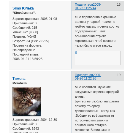
Поделиться
2005-
18
Sims Юлька
01-22 11:25:44
"Sims2манка".
я не перивариваю длинные
Зарегистрирован
: 2005-01-08
волосы у парней, также не
Приглашений:
0
люблю лысых и очень кротко
Сообщений:
215
подстриженых... вот
Уважение:
[+0/-0]
обыкновеная стрижа
Позитив:
[+0/-0]
коротинькая, чтоб немного
Возраст:
34
[1991-08-15]
Провел на форуме:
челки было и все такое..
Не определено
0
Последний визит:
2006-04-21 13:59:25
Поделиться
2005-
19
Тимона
01-26 11:22:26
Members
Мне нравятся мужские
аккуратные стрижки средней
длины.
Бритых не люблю, напрягает
почему-то сразу,
длинноволосых , когда как
.Вобще- то всё зависит от
Зарегистрирован
: 2004-12-30
исторической эпохи и
Приглашений:
0
социального статуса
Сообщений:
6243
личности. В фильмах о