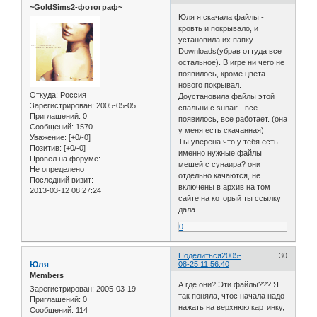
~GoldSims2-фотограф~
Юля я скачала файлы -
кровть и покрывало, и
установила их папку
Downloads(убрав оттуда все
остальное). В игре ни чего не
появилось, кроме цвета
нового покрывал.
Откуда:
Россия
Доустановила файлы этой
Зарегистрирован
: 2005-05-05
спальни с sunair - все
Приглашений:
0
появилось, все работает. (она
Сообщений:
1570
у меня есть скачанная)
Уважение:
[+0/-0]
Ты уверена что у тебя есть
Позитив:
[+0/-0]
именно нужные файлы
Провел на форуме:
мешей с сунаира? они
Не определено
отдельно качаются, не
Последний визит:
включены в архив на том
2013-03-12 08:27:24
сайте на который ты ссылку
дала.
0
Поделиться
2005-
30
Юля
08-25 11:56:40
Members
А где они? Эти файлы??? Я
Зарегистрирован
: 2005-03-19
так поняла, чтос начала надо
Приглашений:
0
нажать на верхнюю картинку,
Сообщений:
114