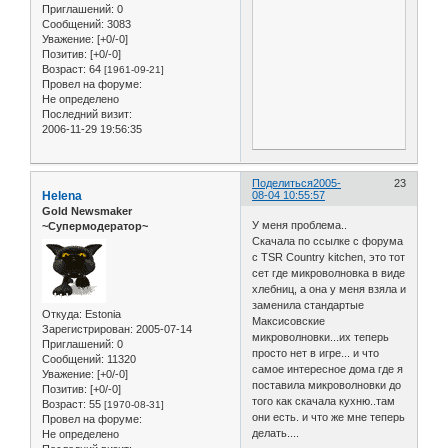
Приглашений:
0
Сообщений:
3083
Уважение:
[+0/-0]
Позитив:
[+0/-0]
Возраст:
64
[1961-09-21]
Провел на форуме:
Не определено
Последний визит:
2006-11-29 19:56:35
Поделиться
2005-
23
Helena
08-04 10:55:57
Gold Newsmaker
У меня проблема..
~Супермодератор~
Скачала по ссылке с форума
с TSR Country kitchen, это тот
сет где микроволновка в виде
хлебниц, а она у меня взяла и
заменила стандартые
Откуда:
Estonia
Максисовские
Зарегистрирован
: 2005-07-14
микроволновки...их теперь
Приглашений:
0
просто нет в игре... и что
Сообщений:
11320
самое интересное дома где я
Уважение:
[+0/-0]
поставила микроволновки до
Позитив:
[+0/-0]
того как скачала кухню..там
Возраст:
55
[1970-08-31]
они есть. и что же мне теперь
Провел на форуме:
делать....
Не определено