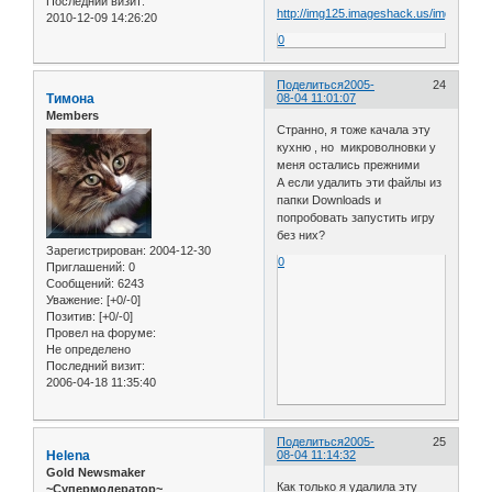
Последний визит:
http://img125.imageshack.us/img125/959
2010-12-09 14:26:20
0
Поделиться
2005-
24
Тимона
08-04 11:01:07
Members
Странно, я тоже качала эту
кухню , но микроволновки у
меня остались прежними
А если удалить эти файлы из
папки Downloads и
попробовать запустить игру
без них?
Зарегистрирован
: 2004-12-30
0
Приглашений:
0
Сообщений:
6243
Уважение:
[+0/-0]
Позитив:
[+0/-0]
Провел на форуме:
Не определено
Последний визит:
2006-04-18 11:35:40
Поделиться
2005-
25
Helena
08-04 11:14:32
Gold Newsmaker
Как только я удалила эту
~Супермодератор~