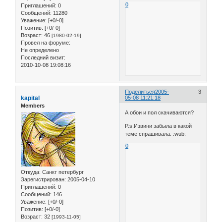
0
Приглашений:
0
Сообщений:
11280
Уважение:
[+0/-0]
Позитив:
[+0/-0]
Возраст:
46
[1980-02-19]
Провел на форуме:
Не определено
Последний визит:
2010-10-08 19:08:16
Поделиться
2005-
3
kapital
05-08 11:21:18
Members
А обои и пол скачиваются?
P.s.Извини забыла в какой
теме спрашивала. :wub:
0
Откуда:
Санкт петербург
Зарегистрирован
: 2005-04-10
Приглашений:
0
Сообщений:
146
Уважение:
[+0/-0]
Позитив:
[+0/-0]
Возраст:
32
[1993-11-05]