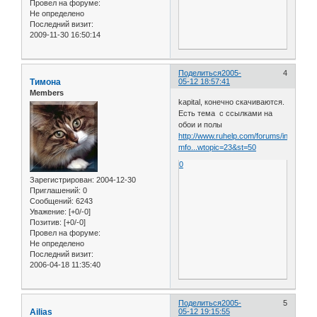
Провел на форуме:
Не определено
Последний визит:
2009-11-30 16:50:14
Поделиться
2005-
4
Тимона
05-12 18:57:41
Members
kapital, конечно скачиваются.
Есть тема с ссылками на
обои и полы
http://www.ruhelp.com/forums/index.php
mfo...wtopic=23&st=50
0
Зарегистрирован
: 2004-12-30
Приглашений:
0
Сообщений:
6243
Уважение:
[+0/-0]
Позитив:
[+0/-0]
Провел на форуме:
Не определено
Последний визит:
2006-04-18 11:35:40
Поделиться
2005-
5
Ailias
05-12 19:15:55