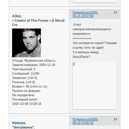
Поделиться
2005-
13
Ailias
05-21 23:57:56
= Сreator of This Forum = & Sims2-
.А вот
Cre
самораспаковывающиеся
появляются.
===========
Это интересно какие? Покажи
ссылку хоть на один!
Ты имеешь ввиду
Sims2Pack?
Откуда:
Мурманская область
0
Зарегистрирован
: 2004-12-30
Приглашений:
0
Сообщений:
11280
Уважение:
[+0/-0]
Позитив:
[+0/-0]
Возраст:
46
[1980-02-19]
Провел на форуме:
Не определено
Последний визит:
2010-10-08 19:08:16
Поделиться
2005-
14
Иришка
05-22 14:00:32
"Sims2манка".