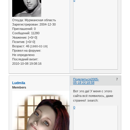
Откуда:
Мурманская область
Зарегистрирован
: 2004-12-30
Приглашений:
0
Сообщений:
11280
Уважение:
[+0/-0]
Позитив:
[+0/-0]
Возраст:
46
[1980-02-19]
Провел на форуме:
Не определено
Последний визит:
2010-10-08 19:08:16
Поделиться
2005-
7
Ludmila
05-18 22:18:58
Members
Вот это да! У меня с этого
сайта всё появилось, даже
странно! :search:
0