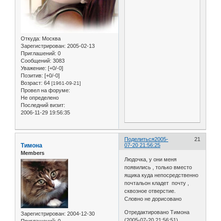
Откуда:
Москва
Зарегистрирован
: 2005-02-13
Приглашений:
0
Сообщений:
3083
Уважение:
[+0/-0]
Позитив:
[+0/-0]
Возраст:
64
[1961-09-21]
Провел на форуме:
Не определено
Последний визит:
2006-11-29 19:56:35
Поделиться
2005-
21
Тимона
07-20 21:56:25
Members
Людочка, у они меня
появились , только вместо
ящика куда непосредственно
почтальон кладет почту ,
сквозное отверстие.
Словно не дорисовано
Отредактировано Тимона
Зарегистрирован
: 2004-12-30
(2005-07-20 21:56:51)