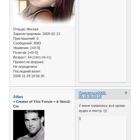
Откуда:
Москва
Зарегистрирован
: 2005-02-13
Приглашений:
0
Сообщений:
3083
Уважение:
[+0/-0]
Позитив:
[+0/-0]
Возраст:
64
[1961-09-21]
Провел на форуме:
Не определено
Последний визит:
2006-11-29 19:56:35
Поделиться
2005-
8
Ailias
05-19 00:03:18
= Сreator of This Forum = & Sims2-
У меня появилось всё кроме
Cre
аудио и люстр. (((
0