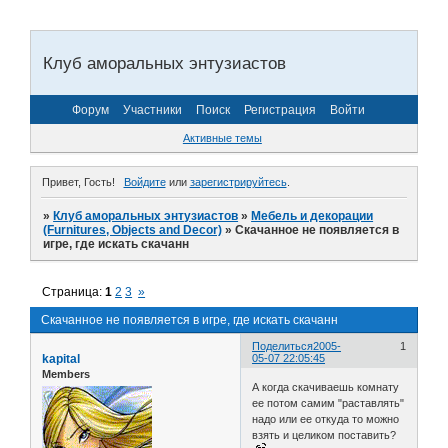
Клуб аморальных энтузиастов
Форум
Участники
Поиск
Регистрация
Войти
Активные темы
Привет, Гость!
Войдите
или
зарегистрируйтесь
.
»
Клуб аморальных энтузиастов
»
Мебель и декорации
(Furnitures, Objects and Decor)
»
Скачанное не появляется в
игре, где искать скачанн
Страница:
1
2
3
»
Скачанное не появляется в игре, где искать скачанн
Поделиться
2005-
1
kapital
05-07 22:05:45
Members
А когда скачиваешь комнату
ее потом самим "раставлять"
надо или ее откуда то можно
взять и целиком поставить?