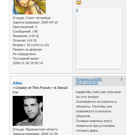
0
Откуда:
Санкт петербург
Зарегистрирован
: 2005-04-10
Приглашений:
0
Сообщений:
146
Уважение:
[+0/-0]
Позитив:
[+0/-0]
Возраст:
32
[1993-11-05]
Провел на форуме:
Не определено
Последний визит:
2009-11-30 16:50:14
Поделиться
2005-
2
Ailias
05-07 23:15:05
= Сreator of This Forum = & Sims2-
kapital Мы тебе уже отвечали
Cre
на этот вопрос.
Скачивается не комната а
объеккты. Поэтому они
появляются в каталоге
объектов.
Готовые комнаты могут
появиться при установке
Откуда:
Мурманская область
готового дома.
Зарегистрирован
: 2004-12-30