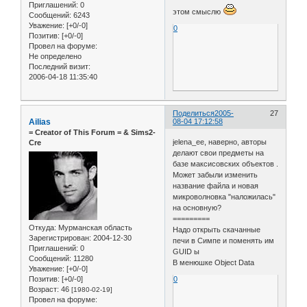
Приглашений:
0
этом смыслю
Сообщений:
6243
Уважение:
[+0/-0]
0
Позитив:
[+0/-0]
Провел на форуме:
Не определено
Последний визит:
2006-04-18 11:35:40
Поделиться
2005-
27
Ailias
08-04 17:12:58
= Сreator of This Forum = & Sims2-
jelena_ee, наверно, авторы
Cre
делают свои предметы на
базе максисовских объектов .
Может забыли изменить
название файла и новая
микроволновка "наложилась"
на основную?
=========
Откуда:
Мурманская область
Надо открыть скачанные
Зарегистрирован
: 2004-12-30
печи в Симпе и поменять им
Приглашений:
0
GUID ы
Сообщений:
11280
В менюшке Object Data
Уважение:
[+0/-0]
Позитив:
[+0/-0]
0
Возраст:
46
[1980-02-19]
Провел на форуме: