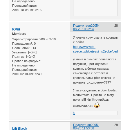
Не определено
Последний визит:
2010-10-08 19:08:16
Поделиться
2005-
28
Юля
08-25 10:22:37
Members
Я очень хрчу скачать кровать
Зарегистрирован
: 2005-03-19
с сайта.....
Приглашений:
0
http://www.web-
Сообщений:
114
space.tv/bluetessims2ecke/bedroom8.h
Уважение:
[+0/-0]
Позитив:
[+0/-0]
у меня в симсах появляются
Провел на форуме:
подушки, цвет одеяла и
Не определено
коврик, а белая накидка,
Последний визит:
свисающая с потолка и
2010-02-04 09:09:49
кровать сама (без ножек) не
появляется...почему????
Я все скидываю в downloads,
меши тоже. Просто не могу
понять!!! -((( Кто-нибудь
скачивал? А?
0
Поделиться
2005-
29
Lili Black
08-25 11:53:58