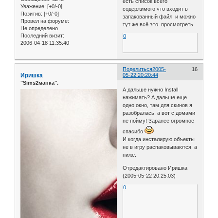
есть список всего
Уважение:
[+0/-0]
содержимого что входит в
Позитив:
[+0/-0]
запакованный файл и можно
Провел на форуме:
тут же всё это просмотреть
Не определено
Последний визит:
0
2006-04-18 11:35:40
Поделиться
2005-
16
Иришка
05-22 20:20:44
"Sims2манка".
А дальше нужно Install
нажимать? А дальше еще
одно окно, там для скинов я
разобралась, а вот с домами
не пойму! Заранее огромное
спасибо
И когда инсталирую объекты
не в игру распаковываются, а
ниже.
Отредактировано Иришка
(2005-05-22 20:25:03)
0