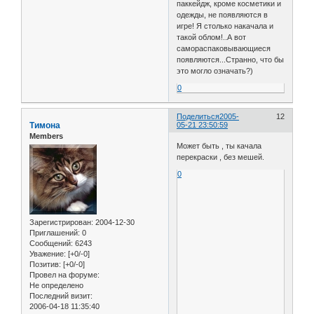
паккейдж, кроме косметики и
одежды, не появляются в
игре! Я столько накачала и
такой облом!..А вот
самораспаковывающиеся
появляются...Странно, что бы
это могло означать?)
0
Поделиться
2005-
12
Тимона
05-21 23:50:59
Members
Может быть , ты качала
перекраски , без мешей.
0
Зарегистрирован
: 2004-12-30
Приглашений:
0
Сообщений:
6243
Уважение:
[+0/-0]
Позитив:
[+0/-0]
Провел на форуме:
Не определено
Последний визит:
2006-04-18 11:35:40