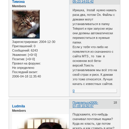
Тимона
05-23 14:01:42
Members
Иришка, Install нужно нажать
раза два, потом Ок. Файлы с
домами могут
устанавливаться в папку
Teleport и при запуске игры
они должны автоматически
переместиться в нужные
Зарегистрирован
: 2004-12-30
папки.
Приглашений:
0
Если у тебя что-либо не
Сообщений:
6243
появляется из скачанного с
Уважение:
[+0/-0]
сайта MTS , то там в
Позитив:
[+0/-0]
основном всё бета-
Провел на форуме:
версий.Тоесть
Не определено
устанавливаем мы всё это на
Последний визит:
свой страх и риск. К домам
2006-04-18 11:35:40
это тоже относится. Лучше
качать с известных сайтов.
0
Поделиться
2005-
18
Ludmila
07-09 16:50:47
Members
Подскажите, кто-нибудь
скачивал почтовые ящики?
Куда их класть, где потом
искать и как ставить в игре?