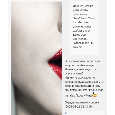
Иришка, можно
установить
программу
Sims2Pack Clean
Installer, она
устанавливает
файлы в игру
также ,как и
инсталлер ,
который есть в
Симс2
Я ее скачивала но она при
запуске ошибки выдает.
Может для нее еще что-то
скачать надо?
Извините скачалось! А
теперь не подскажите как эти
дома инсталировать в игру
при помощи Sims2Pack Clean
Installer. Пожалуйста
Отредактировано Иришка
(2005-05-22 14:43:49)
0