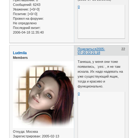
Приглашений:
0
Сообщений:
6243
0
Уважение:
[+0/-0]
Позитив:
[+0/-0]
Провел на форуме:
Не определено
Последний визит:
2006-04-18 11:35:40
Поделиться
2005-
22
Ludmila
07-20 22:21:18
Members
Танюша, у меня они тоже
появились, :yes: , я не там
искала. Их надо надевать на
уже существующий ящик,
тогда и красиво и
функционально.
0
Откуда:
Москва
Зарегистрирован
: 2005-02-13