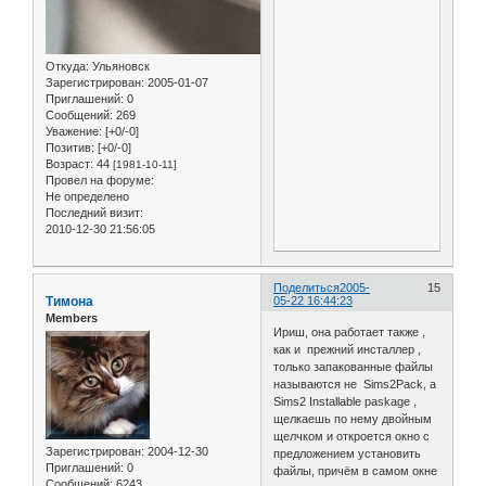
Откуда:
Ульяновск
Зарегистрирован
: 2005-01-07
Приглашений:
0
Сообщений:
269
Уважение:
[+0/-0]
Позитив:
[+0/-0]
Возраст:
44
[1981-10-11]
Провел на форуме:
Не определено
Последний визит:
2010-12-30 21:56:05
Поделиться
2005-
15
Тимона
05-22 16:44:23
Members
Ириш, она работает также ,
как и прежний инсталлер ,
только запакованные файлы
называются не Sims2Pack, а
Sims2 Installable paskage ,
щелкаешь по нему двойным
щелчком и откроется окно с
Зарегистрирован
: 2004-12-30
предложением установить
Приглашений:
0
файлы, причём в самом окне
Сообщений:
6243