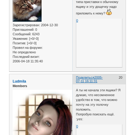
типа приставки к обычному
ящику и эту дощечку надо
приложить к нему?
0
Зарегистрирован
: 2004-12-30
Приглашений:
0
Сообщений:
6243
Уважение:
[+0/-0]
Позитив:
[+0/-0]
Провел на форуме:
Не определено
Последний визит:
2006-04-18 11:35:40
Поделиться
2005-
20
Ludmila
07-11 16:11:31
Members
А ты не качала эти ящики? Я
думаю, что несомненное
удобство в том, что можно
почту на эту полочку
положить.
Попробую поискать ещё.
:yes:
0