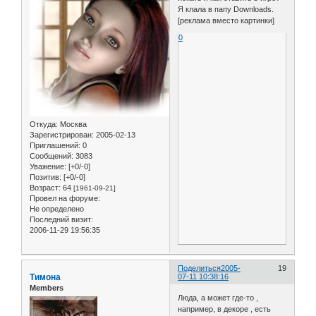
Я клала в папу Downloads.
[реклама вместо картинки]
0
Откуда:
Москва
Зарегистрирован
: 2005-02-13
Приглашений:
0
Сообщений:
3083
Уважение:
[+0/-0]
Позитив:
[+0/-0]
Возраст:
64
[1961-09-21]
Провел на форуме:
Не определено
Последний визит:
2006-11-29 19:56:35
Поделиться
2005-
19
Тимона
07-11 10:38:16
Members
Люда, а может где-то ,
например, в декоре , есть