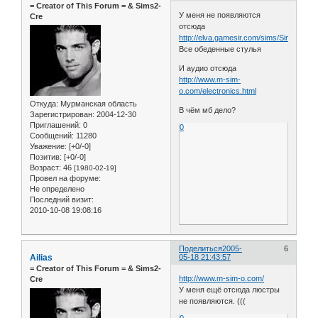
= Сreator of This Forum = & Sims2-
У меня не появляются
Cre
отсюда
http://elva.gamesir.com/sims/Sims2/
Все обеденные стулья
И аудио отсюда
http://www.m-sim-
o.com/electronics.html
Откуда:
Мурманская область
В чём мб дело?
Зарегистрирован
: 2004-12-30
Приглашений:
0
0
Сообщений:
11280
Уважение:
[+0/-0]
Позитив:
[+0/-0]
Возраст:
46
[1980-02-19]
Провел на форуме:
Не определено
Последний визит:
2010-10-08 19:08:16
Поделиться
2005-
6
Ailias
05-18 21:43:57
= Сreator of This Forum = & Sims2-
http://www.m-sim-o.com/
Cre
У меня ещё отсюда люстры
не появляются. (((
0