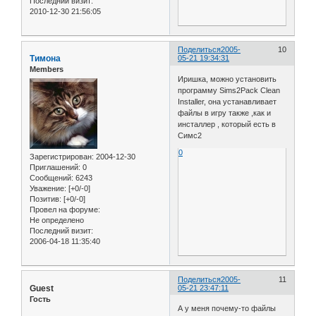
Последний визит:
2010-12-30 21:56:05
Поделиться
2005-
10
Тимона
05-21 19:34:31
Members
Иришка, можно установить
программу Sims2Pack Clean
Installer, она устанавливает
файлы в игру также ,как и
инсталлер , который есть в
Симс2
0
Зарегистрирован
: 2004-12-30
Приглашений:
0
Сообщений:
6243
Уважение:
[+0/-0]
Позитив:
[+0/-0]
Провел на форуме:
Не определено
Последний визит:
2006-04-18 11:35:40
Поделиться
2005-
11
Guest
05-21 23:47:11
Гость
А у меня почему-то файлы