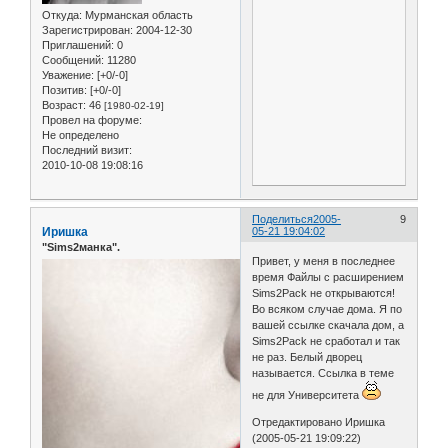
Откуда:
Мурманская область
Зарегистрирован
: 2004-12-30
Приглашений:
0
Сообщений:
11280
Уважение:
[+0/-0]
Позитив:
[+0/-0]
Возраст:
46
[1980-02-19]
Провел на форуме:
Не определено
Последний визит:
2010-10-08 19:08:16
Поделиться
2005-
9
Иришка
05-21 19:04:02
"Sims2манка".
Привет, у меня в последнее
время Файлы с расширением
Sims2Pack не открываются!
Во всяком случае дома. Я по
вашей ссылке скачала дом, а
Sims2Pack не сработал и так
не раз. Белый дворец
называется. Ссылка в теме
не для Университета
Отредактировано Иришка
(2005-05-21 19:09:22)