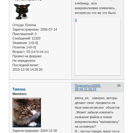
хлебницу...все
микроволновки появились..
интересно что же это было
0
Откуда:
Estonia
Зарегистрирован
: 2005-07-14
Приглашений:
0
Сообщений:
11320
Уважение:
[+0/-0]
Позитив:
[+0/-0]
Возраст:
55
[1970-08-31]
Провел на форуме:
Не определено
Последний визит:
2010-12-09 14:26:20
Поделиться
2005-
26
Тимона
08-04 11:26:24
Members
jelena_ee, наверно, авторы
делают свои предметы на
базе максисовских объектов
. Может забыли изменить
название файла и новая
микроволновка "наложилась"
на основную?
Зарегистрирован
: 2004-12-30
Я , честно говоря, мало что в