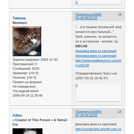
0
Поделиться
2006-
12
Тимона
03-06 09:03:42
Members
"... и в тишине печальной гроб
качается хрустальный..."
Гроб, конечно, не качается,
но в остальном - вполне. by
DBCAB
[реклама вместо картинки]
[реклама вместо картинки]
Зарегистрирован
: 2004-12-30
http://www.modthesims2.com/showthre
Приглашений:
0
t=142139
Сообщений:
6243
Уважение:
[+0/-0]
Отредактировано Suzy Lee
Позитив:
[+0/-0]
(2007-03-15 16:42:47)
Провел на форуме:
0
Не определено
Последний визит:
2006-04-18 11:35:40
Поделиться
2006-
13
Ailias
07-30 00:18:55
= Сreator of This Forum = & Sims2-
[реклама вместо картинки]
Cre
http://sunairsims.enorth.com.cn/