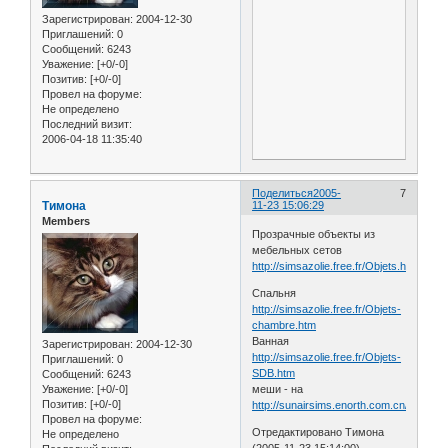
Зарегистрирован
: 2004-12-30
Приглашений:
0
Сообщений:
6243
Уважение:
[+0/-0]
Позитив:
[+0/-0]
Провел на форуме:
Не определено
Последний визит:
2006-04-18 11:35:40
Поделиться
2005-
7
Тимона
11-23 15:06:29
Members
Прозрачные объекты из
мебельных сетов
http://simsazolie.free.fr/Objets.htm
Спальня
http://simsazolie.free.fr/Objets-
chambre.htm
Ванная
Зарегистрирован
: 2004-12-30
http://simsazolie.free.fr/Objets-
Приглашений:
0
SDB.htm
Сообщений:
6243
Уважение:
[+0/-0]
меши - на
Позитив:
[+0/-0]
http://sunairsims.enorth.com.cn/
Провел на форуме:
Отредактировано Тимона
Не определено