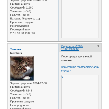
Зарегистрирован
: 2004-12-30
Приглашений:
0
Сообщений:
11280
Уважение:
[+0/-0]
Позитив:
[+0/-0]
Возраст:
46
[1980-02-19]
Провел на форуме:
Не определено
Последний визит:
2010-10-08 19:08:16
Поделиться
2005-
3
Тимона
10-06 13:02:08
Members
Перегородка для ванной
комнаты
http://forums.modthesims2.com/showth
t=94517
0
Зарегистрирован
: 2004-12-30
Приглашений:
0
Сообщений:
6243
Уважение:
[+0/-0]
Позитив:
[+0/-0]
Провел на форуме:
Не определено
Последний визит: