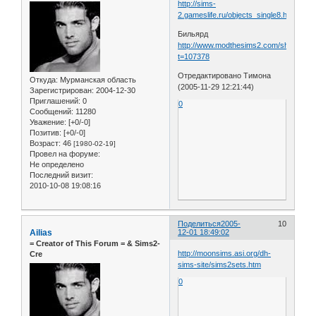
http://sims-
2.gameslife.ru/objects_single8.htm
Бильярд
http://www.modthesims2.com/showthre
t=107378
Отредактировано Тимона
Откуда:
Мурманская область
(2005-11-29 12:21:44)
Зарегистрирован
: 2004-12-30
Приглашений:
0
0
Сообщений:
11280
Уважение:
[+0/-0]
Позитив:
[+0/-0]
Возраст:
46
[1980-02-19]
Провел на форуме:
Не определено
Последний визит:
2010-10-08 19:08:16
Поделиться
2005-
10
Ailias
12-01 18:49:02
= Сreator of This Forum = & Sims2-
http://moonsims.asi.org/dh-
Cre
sims-site/sims2sets.htm
0