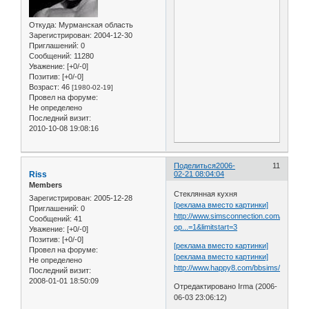
Откуда:
Мурманская область
Зарегистрирован
: 2004-12-30
Приглашений:
0
Сообщений:
11280
Уважение:
[+0/-0]
Позитив:
[+0/-0]
Возраст:
46
[1980-02-19]
Провел на форуме:
Не определено
Последний визит:
2010-10-08 19:08:16
Поделиться
2006-
11
Riss
02-21 08:04:04
Members
Стеклянная кухня
Зарегистрирован
: 2005-12-28
[реклама вместо картинки]
Приглашений:
0
http://www.simsconnection.com/index.p
Сообщений:
41
op...=1&limitstart=3
Уважение:
[+0/-0]
Позитив:
[+0/-0]
[реклама вместо картинки]
Провел на форуме:
[реклама вместо картинки]
Не определено
http://www.happy8.com/bbsims/obj12.ht
Последний визит:
2008-01-01 18:50:09
Отредактировано Irma (2006-
06-03 23:06:12)