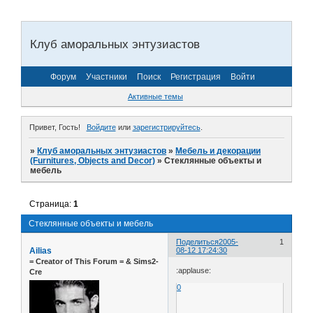
Клуб аморальных энтузиастов
Форум
Участники
Поиск
Регистрация
Войти
Активные темы
Привет, Гость!
Войдите
или
зарегистрируйтесь
.
»
Клуб аморальных энтузиастов
»
Мебель и декорации
(Furnitures, Objects and Decor)
»
Стеклянные объекты и
мебель
Страница:
1
Стеклянные объекты и мебель
Поделиться
2005-
1
Ailias
08-12 17:24:30
= Сreator of This Forum = & Sims2-
:applause:
Cre
0