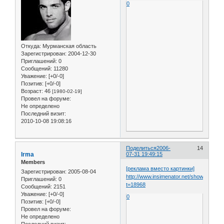
0
Откуда:
Мурманская область
Зарегистрирован
: 2004-12-30
Приглашений:
0
Сообщений:
11280
Уважение:
[+0/-0]
Позитив:
[+0/-0]
Возраст:
46
[1980-02-19]
Провел на форуме:
Не определено
Последний визит:
2010-10-08 19:08:16
Поделиться
2006-
14
Irma
07-31 19:49:15
Members
[реклама вместо картинки]
Зарегистрирован
: 2005-08-04
http://www.insimenator.net/showthread.
Приглашений:
0
t=18968
Сообщений:
2151
Уважение:
[+0/-0]
0
Позитив:
[+0/-0]
Провел на форуме:
Не определено
Последний визит: