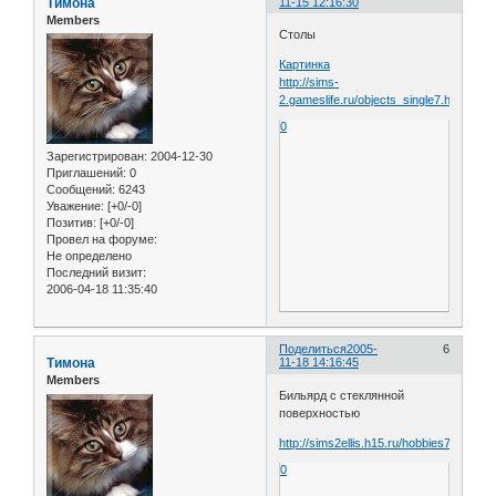
Тимона
11-15 12:16:30
Members
Столы
Картинка
http://sims-
2.gameslife.ru/objects_single7.htm
0
Зарегистрирован
: 2004-12-30
Приглашений:
0
Сообщений:
6243
Уважение:
[+0/-0]
Позитив:
[+0/-0]
Провел на форуме:
Не определено
Последний визит:
2006-04-18 11:35:40
Поделиться
2005-
6
Тимона
11-18 14:16:45
Members
Бильярд с стеклянной
поверхностью
http://sims2ellis.h15.ru/hobbies7.html
0