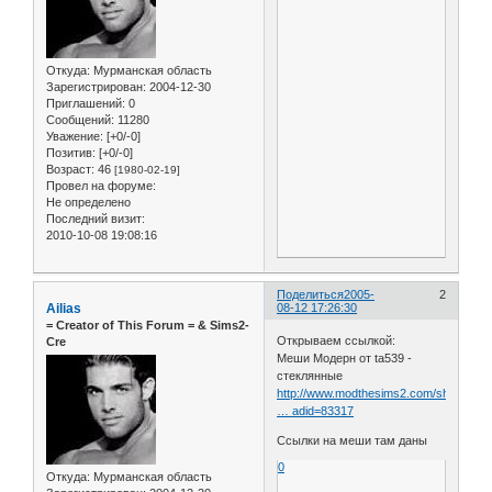
Откуда:
Мурманская область
Зарегистрирован
: 2004-12-30
Приглашений:
0
Сообщений:
11280
Уважение:
[+0/-0]
Позитив:
[+0/-0]
Возраст:
46
[1980-02-19]
Провел на форуме:
Не определено
Последний визит:
2010-10-08 19:08:16
Поделиться
2005-
2
Ailias
08-12 17:26:30
= Сreator of This Forum = & Sims2-
Открываем ссылкой:
Cre
Меши Модерн от ta539 -
стеклянные
http://www.modthesims2.com/showthrea
… adid=83317
Ссылки на меши там даны
0
Откуда:
Мурманская область