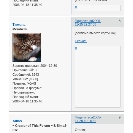
(2005-11-23 15:14:00)
Последний визит:
2006-04-18 11:35:40
0
Поделиться
2005-
8
Тимона
11-25 22:27:03
Members
[реклама вместо картинки]
Скачать
0
Зарегистрирован
: 2004-12-30
Приглашений:
0
Сообщений:
6243
Уважение:
[+0/-0]
Позитив:
[+0/-0]
Провел на форуме:
Не определено
Последний визит:
2006-04-18 11:35:40
Поделиться
2005-
9
Ailias
11-28 19:18:52
= Сreator of This Forum = & Sims2-
Столик
Cre