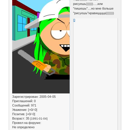
рисуешь)))))).....или
"пишешь"....но мне больше
"рисуешь"нравицццца)))))))
0
Зарегистрирован
: 2005-04-05
Приглашений:
0
Сообщений:
971
Уважение:
[+0/-0]
Позитив:
[+0/-0]
Возраст:
35
[1991-01-04]
Провел на форуме:
Не определено