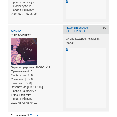
0
Провел на форуме:
Не определено
Последний визит:
2008-07-27 07:36:38
Поделиться
2006-
30
Мамба
04-16 14:30:04
"Sims2манка"
Очень красиво! :clapping:
:good:
0
Зарегистрирован
: 2006-01-12
Приглашений:
0
Сообщений:
1368
Уважение:
[+0/-0]
Позитив:
[+0/-0]
Возраст:
34
[1992-02-15]
Провел на форуме:
1 час 1 минуту
Последний визит:
2020-05-08 03:04:12
Страница:
1
2
3
»