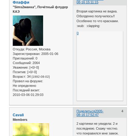
Флаффи
08-16 15:11:15
"Sims2манка", Почётный флудер
Вторая картинка не видна.
КАЭ
Оболденно получилось!!
Особенно то что красками.
:wub: :clapping:
0
Откуда:
Россия, Москва
Зарегистрирован
: 2005-01-06
Приглашений:
0
Сообщений:
2064
Уважение:
[+0/-0]
Позитив:
[+0/-0]
Возраст:
34
[1992-08-02]
Провел на форуме:
Не определено
Последний визит:
2010-03-06 01:29:03
Поделиться
2005-
4
Cavali
08-16 17:52:47
Members
2 картинки не увидела: 2 и
последнюю. Скажу честно.
что понравился мне замок.