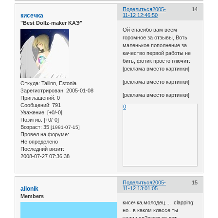
Поделиться
2005-
14
кисечка
11-12 12:46:50
"Best Dollz-maker KAЭ"
Ой спасибо вам всем
горомное за отзывы, Воть
маленькое пополнение за
качество первой работы не
бить, фотик просто глючит:
[реклама вместо картинки]
[реклама вместо картинки]
Откуда:
Tallinn, Estonia
Зарегистрирован
: 2005-01-08
[реклама вместо картинки]
Приглашений:
0
Сообщений:
791
0
Уважение:
[+0/-0]
Позитив:
[+0/-0]
Возраст:
35
[1991-07-15]
Провел на форуме:
Не определено
Последний визит:
2008-07-27 07:36:38
Поделиться
2005-
15
alionik
11-12 13:01:05
Members
кисечка,молодец.... :clapping:
но...в каком классе ты