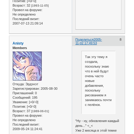
Позитив:
[+0/-0]
Возраст:
32
[1993-11-05]
Провел на форуме:
Не определено
Последний визит:
2007-07-13 21:09:14
Поделиться
2005-
8
Anisty
11-02 17:49:53
Members
Так эту тему я
создала,
поскольку знаю
что в ней будут
очень часто
новые
Откуда:
Эрдэнэт
добавления,
Зарегистрирован
: 2005-08-30
поскольку
Приглашений:
0
рисованием я
Сообщений:
195
занимаюсь почти
Уважение:
[+0/-0]
с пелёнок.
Позитив:
[+0/-0]
Возраст:
37
[1989-06-01]
Провел на форуме:
Не определено
"Ну - ну, обновления каждый
Последний визит:
день..." <_<
2009-05-24 11:24:41
Уже 2 месяца в этой темке