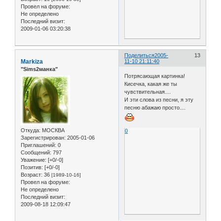
Провел на форуме:
Не определено
Последний визит:
2009-01-06 03:20:38
Поделиться
2005-
13
Markiza
11-10 21:11:40
"Sims2манка"
Потрясающая картинка!
Кисечка, какая же ты
чувствительная....
И эти слова из песни, я эту
песню абажаю просто....
Откуда:
МОСКВА
0
Зарегистрирован
: 2005-01-06
Приглашений:
0
Сообщений:
797
Уважение:
[+0/-0]
Позитив:
[+0/-0]
Возраст:
36
[1989-10-16]
Провел на форуме:
Не определено
Последний визит:
2009-08-18 12:09:47