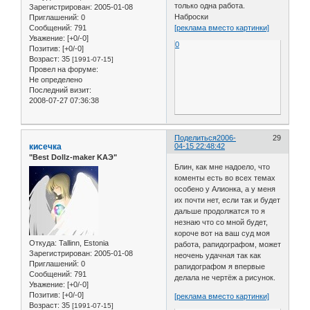
только одна работа.
Зарегистрирован
: 2005-01-08
Наброски
Приглашений:
0
Сообщений:
791
[реклама вместо картинки]
Уважение:
[+0/-0]
0
Позитив:
[+0/-0]
Возраст:
35
[1991-07-15]
Провел на форуме:
Не определено
Последний визит:
2008-07-27 07:36:38
Поделиться
2006-
29
кисечка
04-15 22:48:42
"Best Dollz-maker KAЭ"
Блин, как мне надоело, что
коменты есть во всех темах
особено у Алионка, а у меня
их почти нет, если так и будет
дальше продолжатся то я
незнаю что со мной будет,
короче вот на ваш суд моя
Откуда:
Tallinn, Estonia
работа, рапидографом, может
Зарегистрирован
: 2005-01-08
неочень удачная так как
Приглашений:
0
рапидографом я впервые
Сообщений:
791
делала не чертёж а рисунок.
Уважение:
[+0/-0]
Позитив:
[+0/-0]
[реклама вместо картинки]
Возраст:
35
[1991-07-15]