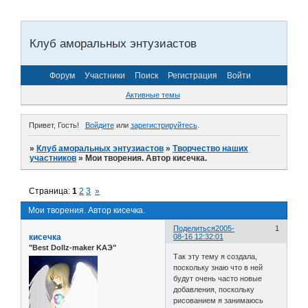
Клуб аморальных энтузиастов
Форум
Участники
Поиск
Регистрация
Войти
Активные темы
Привет, Гость!
Войдите
или
зарегистрируйтесь
.
»
Клуб аморальных энтузиастов
»
Творчество наших
участников
»
Мои творения. Автор кисечка.
Страница:
1
2
3
»
Мои творения. Автор кисечка.
Поделиться
2005-
1
кисечка
08-16 12:32:01
"Best Dollz-maker KAЭ"
Так эту тему я создала,
поскольку знаю что в ней
будут очень часто новые
добавления, поскольку
рисованием я занимаюсь