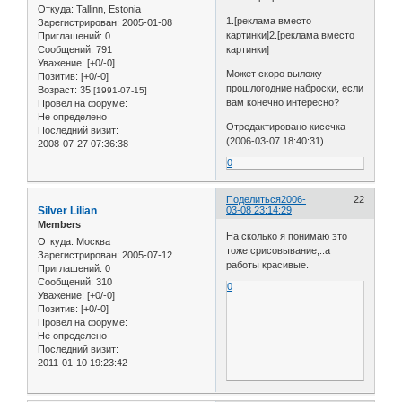
Откуда:
Tallinn, Estonia
1.[реклама вместо
Зарегистрирован
: 2005-01-08
картинки]2.[реклама вместо
Приглашений:
0
Сообщений:
791
картинки]
Уважение:
[+0/-0]
Может скоро выложу
Позитив:
[+0/-0]
прошлогодние наброски, если
Возраст:
35
[1991-07-15]
вам конечно интересно?
Провел на форуме:
Не определено
Отредактировано кисечка
Последний визит:
(2006-03-07 18:40:31)
2008-07-27 07:36:38
0
Поделиться
2006-
22
Silver Lilian
03-08 23:14:29
Members
На сколько я понимаю это
Откуда:
Москва
тоже срисовывание,..а
Зарегистрирован
: 2005-07-12
работы красивые.
Приглашений:
0
Сообщений:
310
0
Уважение:
[+0/-0]
Позитив:
[+0/-0]
Провел на форуме:
Не определено
Последний визит:
2011-01-10 19:23:42