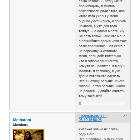
сама незнаешь, что у меня
происходить, я многим
пожертвоала ради етого, нов
итоге изза учёбы у меня
оценки ухутшились, и причём
намного, я уже два года
топчусь на одном месте, и у
же есть такой шанс что меня
в ближайшее время исключат
за не посещение. Вот етого я
не переживу.И извините
меня, если действительно
что я говорю злит когото,
комуто не нравится, я могу и
молчать в тряпочку, я уже
довно хотела ето сделать.
Всё я нехочу больше нечего
говориь. Чтоб больше никого
не обидеть. Давайте считать
тему закрытой.
0
Поделиться
2006-
27
Methafora
03-10 15:50:05
Members
кисечка
Только не злись,
ради Бога
Все в порядке - у всех свои