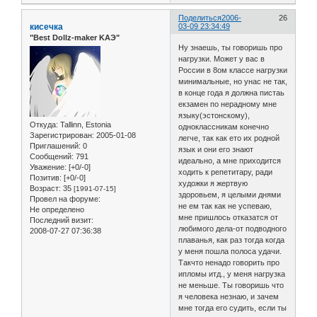
Поделиться
2006-
26
кисечка
03-09 23:34:49
"Best Dollz-maker KAЭ"
Ну знаешь, ты говоришь про
нагрузки. Может у вас в
России в 8ом классе нагрузки
минимальные, но унас не так,
в конце года я должна пистаь
екзамен по нерадному мне
языку(эстонскому),
Откуда:
Tallinn, Estonia
одноклассникам конечно
Зарегистрирован
: 2005-01-08
легче, так как ето их родной
Приглашений:
0
язык и они его знают
Сообщений:
791
идеально, а мне приходится
Уважение:
[+0/-0]
ходить к репетитару, ради
Позитив:
[+0/-0]
художки я жертвую
Возраст:
35
[1991-07-15]
здоровьем, я целыми днями
Провел на форуме:
не ем так как не успеваю,
Не определено
мне пришлось отказатся от
Последний визит:
любимого дела-от подводного
2008-07-27 07:36:38
плаванья, как раз тогда когда
у меня пошла полоса удачи.
Такчто ненадо говорить про
ипломы итд., у меня нагрузка
не меньше. Ты говоришь что
я человека незнаю, и зачем
мне тогда его судить, если ты