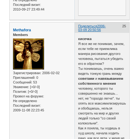
Последний визит:
2010-09-27 23:49:44
Поделиться
2006-
25
Methafora
03-09 20:50:56
Members
кисечка
Я все же не понимаю, зачем,
если тебе не приемлима
манера рисования другого
человека, пытаться убедить
его в обратном?
Ты понимаешь, очень важно
Зарегистрирован
: 2006-02-02
видеть тонкую грань между
Приглашений:
0
советами
и
навязыванием
Сообщений:
53
собственного мнения
Уважение:
[+0/-0]
человеку, которого ты
Позитив:
[+0/-0]
совершенно не знаешь...
Провел на форуме:
нет, не "гораздо легче". ты
Не определено
опять все максимилизируешь
Последний визит:
и обобщаешь, нельзя
2009-11-08 22:23:45
смотреть на мир и других
людей только "со своей
колокольни".
Как я поняла, ты ходишь в
худ школу, начала ходить
рано, как все дети, у меня не