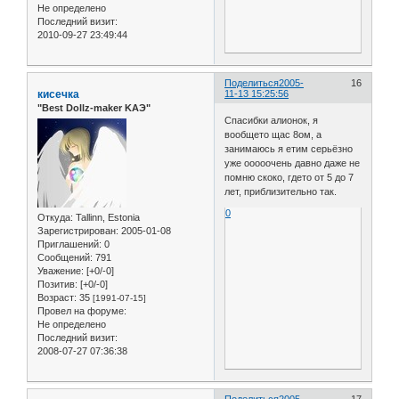
Не определено
Последний визит:
2010-09-27 23:49:44
Поделиться
2005-
16
кисечка
11-13 15:25:56
"Best Dollz-maker KAЭ"
Спасибки алионок, я
вообщето щас 8ом, а
занимаюсь я етим серьёзно
уже ооооочень давно даже не
помню скоко, гдето от 5 до 7
лет, приблизительно так.
0
Откуда:
Tallinn, Estonia
Зарегистрирован
: 2005-01-08
Приглашений:
0
Сообщений:
791
Уважение:
[+0/-0]
Позитив:
[+0/-0]
Возраст:
35
[1991-07-15]
Провел на форуме:
Не определено
Последний визит:
2008-07-27 07:36:38