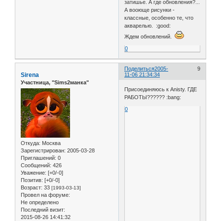
затишье. А где обновления?...
А вооюще рисунки -
классные, особенно те, что
акварелью. :good:
Ждем обновлений.
0
Поделиться
2005-
9
Sirena
11-06 21:34:34
Участница, "Sims2манка"
Присоединяюсь к Anisty. ГДЕ
РАБОТЫ?????? :bang:
0
Откуда:
Москва
Зарегистрирован
: 2005-03-28
Приглашений:
0
Сообщений:
426
Уважение:
[+0/-0]
Позитив:
[+0/-0]
Возраст:
33
[1993-03-13]
Провел на форуме:
Не определено
Последний визит:
2015-08-26 14:41:32