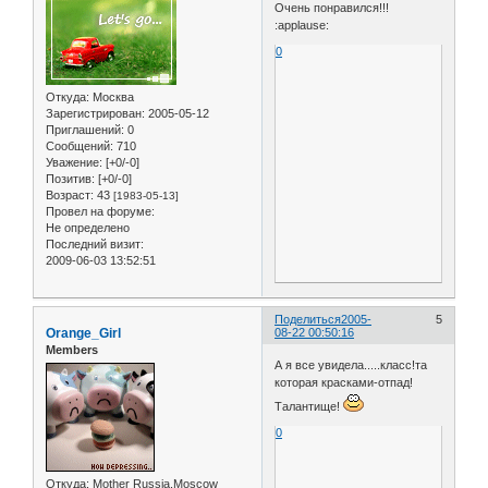
Очень понравился!!!
:applause:
0
Откуда:
Москва
Зарегистрирован
: 2005-05-12
Приглашений:
0
Сообщений:
710
Уважение:
[+0/-0]
Позитив:
[+0/-0]
Возраст:
43
[1983-05-13]
Провел на форуме:
Не определено
Последний визит:
2009-06-03 13:52:51
Поделиться
2005-
5
Orange_Girl
08-22 00:50:16
Members
А я все увидела.....класс!та
которая красками-отпад!
Талантище!
0
Откуда:
Mother Russia,Moscow