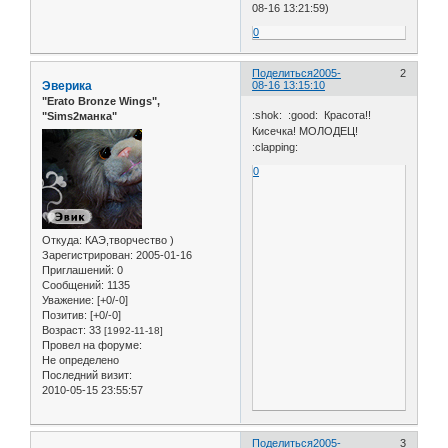
08-16 13:21:59)
0
Поделиться
2005-
2
Эверика
08-16 13:15:10
"Erato Bronze Wings",
:shok: :good: Красота!!
"Sims2манка"
Кисечка! МОЛОДЕЦ!
:clapping:
0
Откуда:
КАЭ,творчество )
Зарегистрирован
: 2005-01-16
Приглашений:
0
Сообщений:
1135
Уважение:
[+0/-0]
Позитив:
[+0/-0]
Возраст:
33
[1992-11-18]
Провел на форуме:
Не определено
Последний визит:
2010-05-15 23:55:57
Поделиться
2005-
3