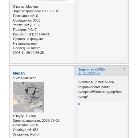
Откуда:
Москва
Зарегистрирован
: 2005-02-13
Приглашений:
0
Сообщений:
3083
Уважение:
[+0/-0]
Позитив:
[+0/-0]
Возраст:
64
[1961-09-21]
Провел на форуме:
Не определено
Последний визит:
2006-11-29 19:56:35
Поделиться
2005-
7
Megan
08-30 22:21:21
"Sims2манка"
Кисечка,мне все очень
понравилось!Просто
суперски!!!Замок супер!Все
супер!
0
Откуда:
Питер
Зарегистрирован
: 2005-03-08
Приглашений:
0
Сообщений:
651
Уважение:
[+0/-0]