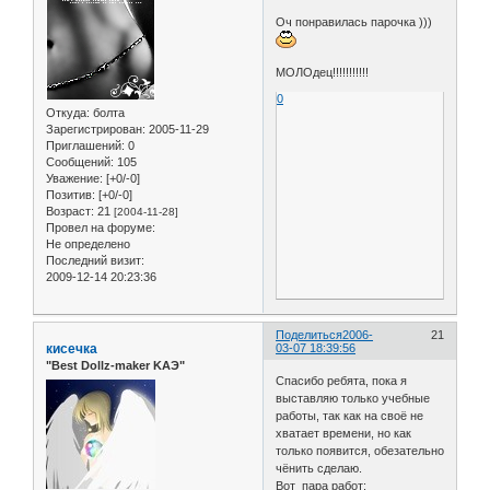
Оч понравилась парочка )))
МОЛОдец!!!!!!!!!!!
0
Откуда:
болта
Зарегистрирован
: 2005-11-29
Приглашений:
0
Сообщений:
105
Уважение:
[+0/-0]
Позитив:
[+0/-0]
Возраст:
21
[2004-11-28]
Провел на форуме:
Не определено
Последний визит:
2009-12-14 20:23:36
Поделиться
2006-
21
кисечка
03-07 18:39:56
"Best Dollz-maker KAЭ"
Спасибо ребята, пока я
выставляю только учебные
работы, так как на своё не
хватает времени, но как
только появится, обезательно
чёнить сделаю.
Вот пара работ: