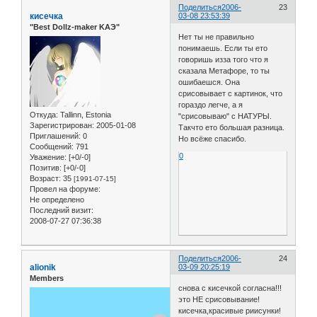
Поделиться
2006-
23
кисечка
03-08 23:53:39
"Best Dollz-maker KAЭ"
Нет ты не правильно
понимаешь. Если ты ето
говоришь изза того что я
сказала Метафоре, то ты
ошибаешся. Она
срисовывает с картинок, что
гораздо легче, а я
Откуда:
Tallinn, Estonia
"срисовываю" с НАТУРЫ.
Зарегистрирован
: 2005-01-08
Такчто ето большая разница.
Приглашений:
0
Но всёже спасибо.
Сообщений:
791
0
Уважение:
[+0/-0]
Позитив:
[+0/-0]
Возраст:
35
[1991-07-15]
Провел на форуме:
Не определено
Последний визит:
2008-07-27 07:36:38
Поделиться
2006-
24
alionik
03-09 20:25:19
Members
снова с кисечкой согласна!!!
это НЕ срисовывание!
кисечка,красивые риисунки!