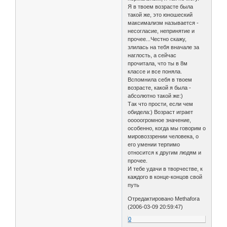
Я в твоем возрасте была
такой же, это юношеский
максимализм называется -
несогласие, непринятие и
прочее...Честно скажу,
злилась на тебя вначале за
наглость, а сейчас
прочитала, что ты в 8м
классе и все поняла.
Вспомнила себя в твоем
возрасте, какой я была -
абсолютно такой же:)
Так что прости, если чем
обидела:) Возраст играет
ооооогромное значение,
особенно, когда мы говорим о
мировоззрении человека, о
его умении терпимо
относится к другим людям и
прочее.
И тебе удачи в творчестве, к
каждого в конце-концов свой
путь
Отредактировано Methafora
(2006-03-09 20:59:47)
0