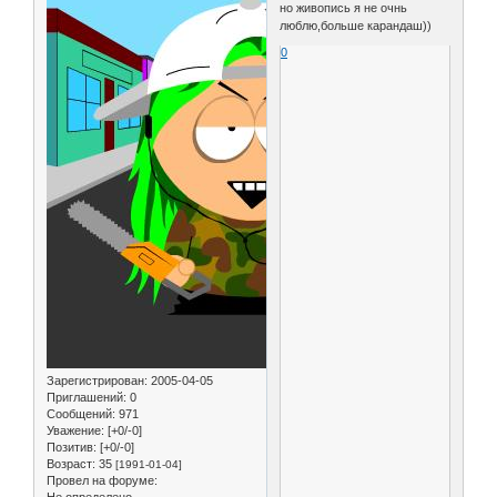
но живопись я не очнь
люблю,больше карандаш))
0
Зарегистрирован
: 2005-04-05
Приглашений:
0
Сообщений:
971
Уважение:
[+0/-0]
Позитив:
[+0/-0]
Возраст:
35
[1991-01-04]
Провел на форуме:
Не определено