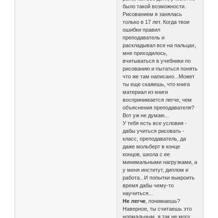
было такой возможности.
Рисованием я занялась
только в 17 лет. Когда твои
ошибки правил
преподаватель и
раскладывал все на пальцах,
мне приходилось,
вчитываться в учебники по
рисованию и пытаться понять
что же там написано...Может
ты еще скажешь, что книга
материал из книги
воспринимается легче, чем
объяснения преподавателя?
Вот уж не думаю...
У тебя есть все условия -
дабы учиться рисовать -
класс, преподаватель, да
даже мольберт в конце
концов, школа с ее
минимальными нагрузками, а
у меня институт, диплом и
работа...И попытки выкроить
время дабы чему-то
научиться...
Не легче
, понимаешь?
Наверное, ты считаешь это
нормальным, я так не могу.