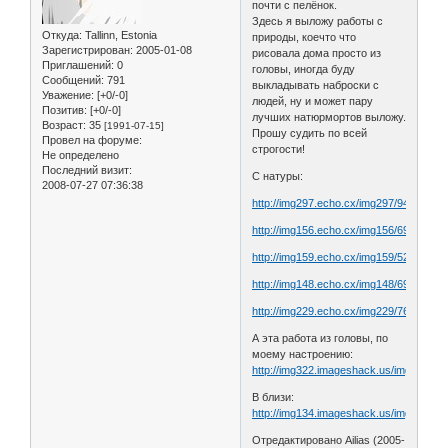
почти с пелёнок.
Здесь я выложу работы с
Откуда:
Tallinn, Estonia
природы, коечто что
Зарегистрирован
: 2005-01-08
рисовала дома просто из
Приглашений:
0
головы, иногда буду
Сообщений:
791
выкладывать наброски с
Уважение:
[+0/-0]
людей, ну и может пару
Позитив:
[+0/-0]
лучших натюрмортов выложу.
Возраст:
35
[1991-07-15]
Прошу судить по всей
Провел на форуме:
строгости!
Не определено
Последний визит:
С натуры:
2008-07-27 07:36:38
http://img297.echo.cx/img297/949/44tq.j
http://img156.echo.cx/img156/6913/64xu
http://img159.echo.cx/img159/5241/70sx
http://img148.echo.cx/img148/6924/52tv.
http://img229.echo.cx/img229/7610/scan
А эта работа из головы, по
моему настроению:
http://img322.imageshack.us/img322/14
В близи:
http://img134.imageshack.us/img134/84
Отредактировано Ailias (2005-