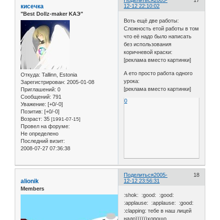
Поделиться
2005-
17
кисечка
12-12 22:10:02
"Best Dollz-maker KAЭ"
Воть ещё две работы:
Сложность етой работы в том
что её надо было написать
без использования
коричневой краски:
[реклама вместо картинки]
А ето просто работа одного
Откуда:
Tallinn, Estonia
урока:
Зарегистрирован
: 2005-01-08
[реклама вместо картинки]
Приглашений:
0
Сообщений:
791
0
Уважение:
[+0/-0]
Позитив:
[+0/-0]
Возраст:
35
[1991-07-15]
Провел на форуме:
Не определено
Последний визит:
2008-07-27 07:36:38
Поделиться
2005-
18
alionik
12-12 23:56:31
Members
:shok: :good: :good:
:applause: :applause: :good:
:clapping: тебе в наш лицей
надо))))))хорошо