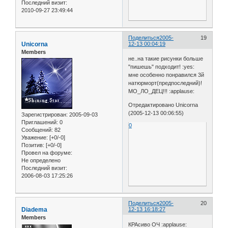
Последний визит:
2010-09-27 23:49:44
Поделиться
2005-
19
Unicorna
12-13 00:04:19
Members
не..на такие рисунки больше
"пишешь" подходит! :yes:
мне особенно понравился 3й
натюрморт(предпоследний)!
МО_ЛО_ДЕЦ!!! :applause:
Отредактировано Unicorna
(2005-12-13 00:06:55)
Зарегистрирован
: 2005-09-03
Приглашений:
0
0
Сообщений:
82
Уважение:
[+0/-0]
Позитив:
[+0/-0]
Провел на форуме:
Не определено
Последний визит:
2006-08-03 17:25:26
Поделиться
2005-
20
Diadema
12-13 16:18:27
Members
КРАсиво ОЧ :applause: