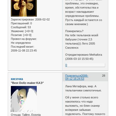
проблемы, это очевидно,
время, обстоятельства и
возраст накладывают
определенные проблемы.
Зарегистрирован
: 2006-02-02
Пусть каждый останется со
Приглашений:
0
своим мнением:)
Сообщений:
53
Уважение:
[+0/-0]
Помирились?
Позитив:
[+0/-0]
На тебе тюльпанов моей
Провел на форуме:
бабушки (точнее 2,5
Не определено
тюльпана))) Лето 2005
Последний визит:
Смоленск
2009-11-08 22:23:45
Отредактировано Methafora
(2006-03-10 15:50:45)
0
Поделиться
2006-
28
кисечка
04-12 16:24:53
"Best Dollz-maker KAЭ"
Лана Метафора, мир. А
тюльпанчики симпотичные.
Ой у меня столько всего
накопилось что надо
выложить, но блин сканер
всёвремя забываю
подключить. Поетому покачто
Откуда:
Tallinn, Estonia