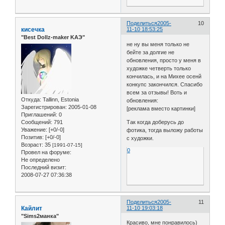
Поделиться
2005-
10
кисечка
11-10 18:53:25
"Best Dollz-maker KAЭ"
не ну вы меня только не
бейте за долгие не
обновления, просто у меня в
художке четверть только
кончилась, и на Михее осенй
конкупс закончился. Спасибо
всем за отзывы! Воть и
Откуда:
Tallinn, Estonia
обновления:
Зарегистрирован
: 2005-01-08
[реклама вместо картинки]
Приглашений:
0
Сообщений:
791
Так когда доберусь до
Уважение:
[+0/-0]
фотика, тогда выложу работы
Позитив:
[+0/-0]
с художки.
Возраст:
35
[1991-07-15]
0
Провел на форуме:
Не определено
Последний визит:
2008-07-27 07:36:38
Поделиться
2005-
11
Кайлит
11-10 19:03:18
"Sims2манка"
Красиво, мне понравилось)