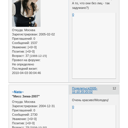
А то, что они без лиц - так
задумано?)
0
Откуда:
Москва
Зарегистрирован
: 2005-02-02
Приглашений:
0
Сообщений:
1537
Уважение:
[+0/-0]
Позитив:
[+0/-0]
Возраст:
37
[1988-12-15]
Провел на форуме:
Не определено
Последний визит:
2010-04-03 00:04:46
Поделиться
2005-
12
~Nata~
11-10 20:20:02
"Мисс Зима-2007"
Очень красиво!Молодец!
Откуда:
Москва
Зарегистрирован
: 2004-12-31
0
Приглашений:
0
Сообщений:
2730
Уважение:
[+0/-0]
Позитив:
[+0/-0]
Возраст:
19
[2006-10-30]