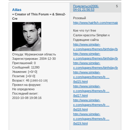
Поделиться
2006-
5
Ailias
04-01 21:56:53
= Сreator of This Forum = & Sims2-
Розовый
Cre
http://www.hairfish.com/mermaidcove/ht
Кое что тут free
Салон красоты Simplan к
Годовщине сайта
http://www.simplan-
x.com/pages/themes/birthday/bd2.html
http://www.simplan-
Откуда:
Мурманская область
x.com/pages/themes/birthday/bd4.html
Зарегистрирован
: 2004-12-30
Приглашений:
0
http://www.simplan-
Сообщений:
11280
x.com/pages/themes/birthday/bd9.html
Уважение:
[+0/-0]
http://www.simplan-
Позитив:
[+0/-0]
x.com/pages/themes/b …
Возраст:
46
[1980-02-19]
/bd15.html
Провел на форуме:
http://www.simplan-
Не определено
x.com/pages/themes/b …
Последний визит:
/bd17.html
2010-10-08 19:08:16
http://www.simplan-
x.com/pages/themes/b …
/bd18.html
http://www.simplan-
x.com/pages/themes/b …
/bd19.html