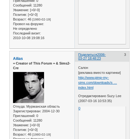
Приглашений:
0
Сообщений:
11280
Уважение:
[+0/-0]
Позитив:
[+0/-0]
Возраст:
46
[1980-02-19]
Провел на форуме:
Не определено
Последний визит:
2010-10-08 19:08:16
Поделиться
2006-
3
Ailias
03-27 18:48:23
= Сreator of This Forum = & Sims2-
Салон
Cre
[реклама вместо картинки]
http://www.pimp-my-
sims.com/downloads/s …
index.html
Отредактировано Suzy Lee
(2007-03-16 10:53:35)
Откуда:
Мурманская область
0
Зарегистрирован
: 2004-12-30
Приглашений:
0
Сообщений:
11280
Уважение:
[+0/-0]
Позитив:
[+0/-0]
Возраст:
46
[1980-02-19]
Провел на форуме: