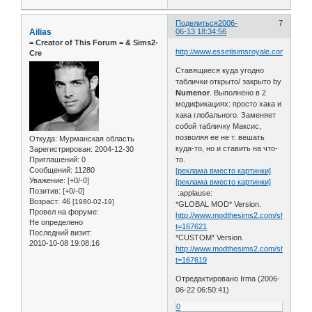
Поделиться
2006-
7
Ailias
06-13 18:34:56
= Сreator of This Forum = & Sims2-
http://www.essetisimsroyale.com/NEGOZI
Cre
Ставящиеся куда угодно
таблички открыто/ закрыто by
Numenor
. Выполнено в 2
модификациях: просто хака и
хака глобального. Заменяет
собой табличку Максис,
позволяя ее не т. вешать
Откуда:
Мурманская область
куда-то, но и ставить на что-
Зарегистрирован
: 2004-12-30
Приглашений:
0
то.
Сообщений:
11280
[реклама вместо картинки]
Уважение:
[+0/-0]
[реклама вместо картинки]
Позитив:
[+0/-0]
:applause:
Возраст:
46
[1980-02-19]
*GLOBAL MOD* Version.
Провел на форуме:
http://www.modthesims2.com/showthre
Не определено
t=167621
Последний визит:
*CUSTOM* Version.
2010-10-08 19:08:16
http://www.modthesims2.com/showthre
t=167619
Отредактировано Irma (2006-
06-22 06:50:41)
0