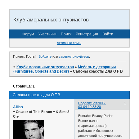
Клуб аморальных энтузиастов
Форум
Участники
Поиск
Регистрация
Войти
Активные темы
Привет, Гость!
Войдите
или
зарегистрируйтесь
.
»
Клуб аморальных энтузиастов
»
Мебель и декорации
(Furnitures, Objects and Decor)
»
Салоны красоты для O F B
Страница:
1
Салоны красоты для O F B
Поделиться
2006-
1
Ailias
03-04 19:33:20
= Сreator of This Forum = & Sims2-
Buntah's Beauty Parlor
Cre
Бьюти салон
(парикмахерская)
работает и без всяких
дополнений но лучше всего