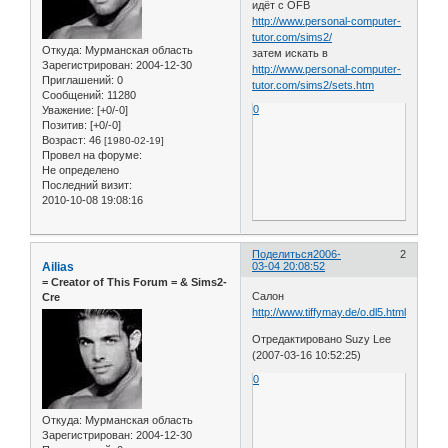
идёт с OFB
http://www.personal-computer-
tutor.com/sims2/
Откуда:
Мурманская область
затем искать в
Зарегистрирован
: 2004-12-30
http://www.personal-computer-
Приглашений:
0
tutor.com/sims2/sets.htm
Сообщений:
11280
0
Уважение:
[+0/-0]
Позитив:
[+0/-0]
Возраст:
46
[1980-02-19]
Провел на форуме:
Не определено
Последний визит:
2010-10-08 19:08:16
Поделиться
2006-
2
Ailias
03-04 20:08:52
= Сreator of This Forum = & Sims2-
Салон
Cre
http://www.tiffymay.de/o.dl5.html
Отредактировано Suzy Lee
(2007-03-16 10:52:25)
0
Откуда:
Мурманская область
Зарегистрирован
: 2004-12-30