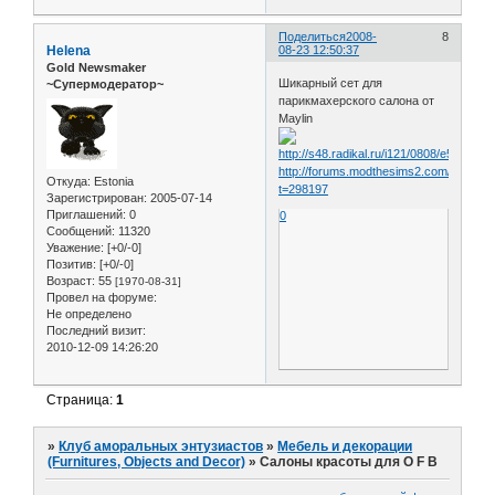
Поделиться
2008-
8
Helena
08-23 12:50:37
Gold Newsmaker
Шикарный сет для
~Супермодератор~
парикмахерского салона от
Maylin
http://forums.modthesims2.com/showth
Откуда:
Estonia
t=298197
Зарегистрирован
: 2005-07-14
Приглашений:
0
0
Сообщений:
11320
Уважение:
[+0/-0]
Позитив:
[+0/-0]
Возраст:
55
[1970-08-31]
Провел на форуме:
Не определено
Последний визит:
2010-12-09 14:26:20
Страница:
1
»
Клуб аморальных энтузиастов
»
Мебель и декорации
(Furnitures, Objects and Decor)
»
Салоны красоты для O F B