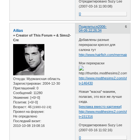
Отредактировано Suzy Lee
(2007-03-16 11:00:08)
0
Поделиться
2006-
6
Ailias
04-06 22:26:34
= Сreator of This Forum = & Sims2-
Добавлены разные
Cre
перекраски кресел для
салона тут
http://www.hairfish.com/mermaidcove/ht
Мои перекраски
http://www.modthesims2.com/showthre
Откуда:
Мурманская область
t=146430
Зарегистрирован
: 2004-12-30
Приглашений:
0
Новая "маска"-макияж,
Сообщений:
11280
полагаю, это все же лучше
Уважение:
[+0/-0]
сюда.
Позитив:
[+0/-0]
[реклама вместо картинки]
Возраст:
46
[1980-02-19]
Провел на форуме:
http://www.modthesims2.com/showthre
Не определено
t=151316
Последний визит:
Отредактировано Suzy Lee
2010-10-08 19:08:16
(2007-03-16 11:02:16)
0