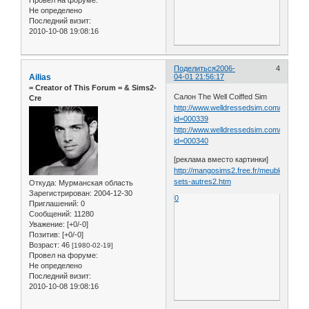
Не определено
Последний визит:
2010-10-08 19:08:16
Поделиться
2006-
4
Ailias
04-01 21:56:17
= Сreator of This Forum = & Sims2-
Салон The Well Coiffed Sim
Cre
http://www.welldressedsim.com/roomset
id=000339
http://www.welldressedsim.com/roomset
id=000340
[реклама вместо картинки]
http://mangosims2.free.fr/meubles-
sets-autres2.htm
Откуда:
Мурманская область
Зарегистрирован
: 2004-12-30
0
Приглашений:
0
Сообщений:
11280
Уважение:
[+0/-0]
Позитив:
[+0/-0]
Возраст:
46
[1980-02-19]
Провел на форуме:
Не определено
Последний визит:
2010-10-08 19:08:16