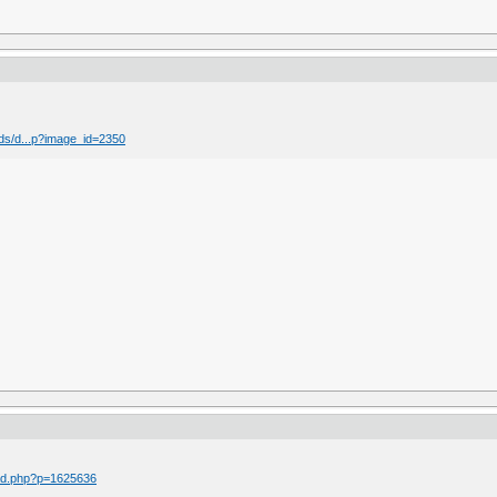
ds/d...p?image_id=2350
ad.php?p=1625636