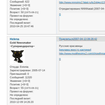
Сообщений:
622
http://www.nnnsims2.fatal.ru/ts2object1
Уважение:
[+0/-0]
Отредактировано NNNNatali (2007-04-
Позитив:
[+0/-0]
Возраст:
50
[1975-08-21]
0
Провел на форуме:
Не определено
Последний визит:
2010-04-25 19:47:46
Helena
Поделиться
2007-04-13 09:28:42
Gold Newsmaker
Русские красавицы
~Супермодератор~
[реклама вместо картинки]
http://www.modthesims2.com/showthre
0
Откуда:
Estonia
Зарегистрирован
: 2005-07-14
Приглашений:
0
Сообщений:
11320
Уважение:
[+0/-0]
Позитив:
[+0/-0]
Возраст:
55
[1970-08-31]
Провел на форуме:
Не определено
Последний визит:
2010-12-09 14:26:20