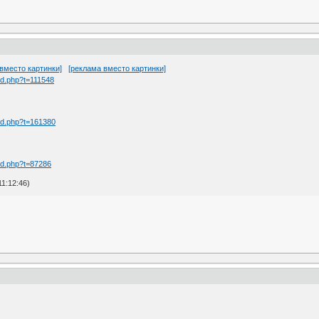
вместо картинки]
[реклама вместо картинки]
d.php?t=111548
ad.php?t=161380
ad.php?t=87286
1:12:46)