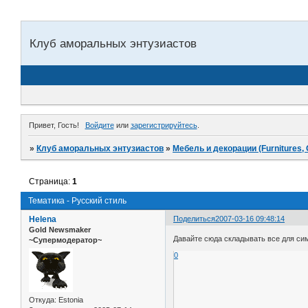
Клуб аморальных энтузиастов
Привет, Гость!
Войдите
или
зарегистрируйтесь
.
»
Клуб аморальных энтузиастов
»
Мебель и декорации (Furnitures, 
Страница:
1
Тематика - Русский стиль
Helena
Поделиться
2007-03-16 09:48:14
Gold Newsmaker
Давайте сюда складывать все для сим
~Супермодератор~
0
Откуда:
Estonia