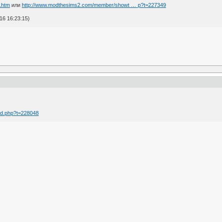
3.htm
или
http://www.modthesims2.com/member/showt … p?t=227349
16 16:23:15)
ad.php?t=228048