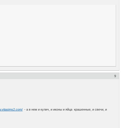
9
w.vitasims2.com/
- а в нем и кулич, и иконы и яйца крашенные, и свечи, и