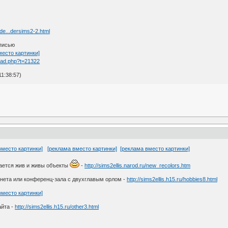
lde...dersims2-2.html
описью
место картинки]
ead.php?t=21322
1:38:57)
вместо картинки]
[реклама вместо картинки]
[реклама вместо картинки]
ывается жив и живы объекты
-
http://sims2ellis.narod.ru/new_recolors.htm
бинета или конференц-зала с двухглавым орлом -
http://sims2ellis.h15.ru/hobbies8.html
вместо картинки]
айта -
http://sims2ellis.h15.ru/other3.html