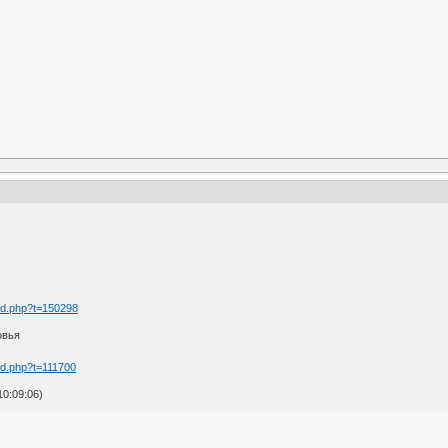
ad.php?t=150298
овья
d.php?t=111700
0:09:06)