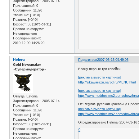
Зарегистрирован
: 2005-07-14
Приглашений:
0
Сообщений:
11320
Уважение:
[+0/-0]
Позитив:
[+0/-0]
Возраст:
55
[1970-08-31]
Провел на форуме:
Не определено
Последний визит:
2010-12-09 14:26:20
Helena
Поделиться
2007-03-16 09:49:06
Gold Newsmaker
Вложу первые три копейки
~Супермодератор~
[реклама вместо картинки]
http://aikawarazu.narod.ru/MENU.html
[реклама вместо картинки]
http://www.modthesims2.com/showthre
Откуда:
Estonia
Зарегистрирован
: 2005-07-14
От ReginaS русская красавица Праск
Приглашений:
0
[реклама вместо картинки]
Сообщений:
11320
http://www.modthesims2.com/showthrea
Уважение:
[+0/-0]
Позитив:
[+0/-0]
Отредактировано Helena (2007-03-16 1
Возраст:
55
[1970-08-31]
Провел на форуме:
0
Не определено
Последний визит: