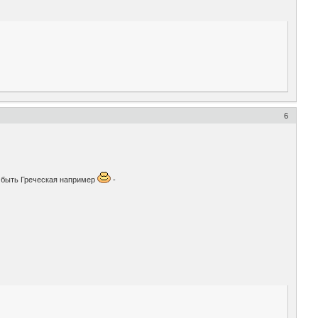
6
т быть Греческая например
-