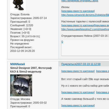
http://angelgold.org/page2.aspx
Иконы
[реклама вместо картинки]
Откуда:
Estonia
http://www.simworld.de/sims2/objekte/Bi
Зарегистрирован
: 2005-07-14
Настенные тарелки с палехской жив
Приглашений:
0
Сообщений:
11320
[реклама вместо картинки]
[реклама в
Уважение:
[+0/-0]
http://www.sapphiresims2.com/showthr
Позитив:
[+0/-0]
Отредактировано Helena (2007-03-16 1
Возраст:
55
[1970-08-31]
Провел на форуме:
0
Не определено
Последний визит:
2010-12-09 14:26:20
NNNNatali
Поделиться
2007-03-19 11:12:58
Sims2 Designer 2007, Фотограф
[реклама вместо картинки]
[реклама 
КАЭ & Sims2-модельер
Вот этот старый сайт Ellis еще оказ
Ну и с нового ее сайта набор для ка
[реклама вместо картинки]
[реклама 
А также самовар большой с того же с
Откуда:
Москва
Зарегистрирован
: 2005-03-02
[реклама вместо картинки]
Приглашений:
0