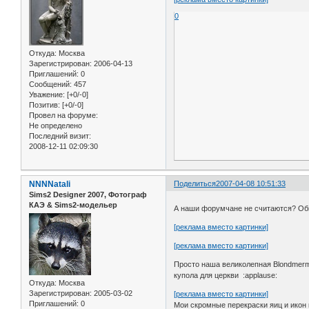
0
Откуда:
Москва
Зарегистрирован
: 2006-04-13
Приглашений:
0
Сообщений:
457
Уважение:
[+0/-0]
Позитив:
[+0/-0]
Провел на форуме:
Не определено
Последний визит:
2008-12-11 02:09:30
NNNNatali
Поделиться
2007-04-08 10:51:33
Sims2 Designer 2007, Фотограф
КАЭ & Sims2-модельер
А наши форумчане не считаются? О
[реклама вместо картинки]
[реклама вместо картинки]
Просто наша великолепная Вlondmerma
купола для церкви :applause:
Откуда:
Москва
Зарегистрирован
: 2005-03-02
[реклама вместо картинки]
Приглашений:
0
Мои скромные перекраски яиц и икон 