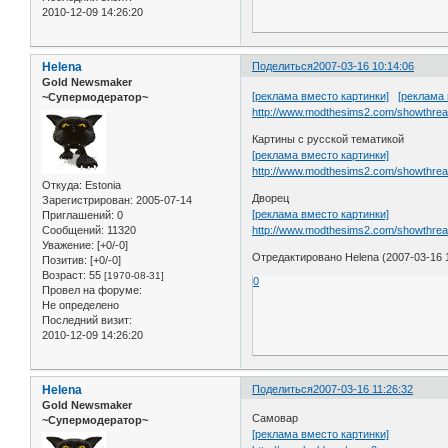
2010-12-09 14:26:20
Helena
Поделиться
2007-03-16 10:14:06
Gold Newsmaker
[реклама вместо картинки]
[реклама 
~Супермодератор~
http://www.modthesims2.com/showthrea
Картины с русской тематикой
[реклама вместо картинки]
http://www.modthesims2.com/showthre
Откуда:
Estonia
Дворец
Зарегистрирован
: 2005-07-14
[реклама вместо картинки]
Приглашений:
0
Сообщений:
11320
http://www.modthesims2.com/showthre
Уважение:
[+0/-0]
Отредактировано Helena (2007-03-16 1
Позитив:
[+0/-0]
Возраст:
55
[1970-08-31]
0
Провел на форуме:
Не определено
Последний визит:
2010-12-09 14:26:20
Helena
Поделиться
2007-03-16 11:26:32
Gold Newsmaker
Самовар
~Супермодератор~
[реклама вместо картинки]