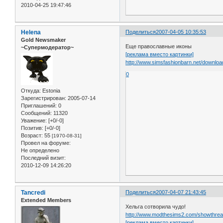
2010-04-25 19:47:46
Helena
Поделиться
2007-04-05 10:35:53
Gold Newsmaker
Еще православные иконы
~Супермодератор~
[реклама вместо картинки]
http://www.simsfashionbarn.net/downloa
0
Откуда:
Estonia
Зарегистрирован
: 2005-07-14
Приглашений:
0
Сообщений:
11320
Уважение:
[+0/-0]
Позитив:
[+0/-0]
Возраст:
55
[1970-08-31]
Провел на форуме:
Не определено
Последний визит:
2010-12-09 14:26:20
Tancredi
Поделиться
2007-04-07 21:43:45
Extended Members
Хельга сотворила чудо!
http://www.modthesims2.com/showthre
[реклама вместо картинки]