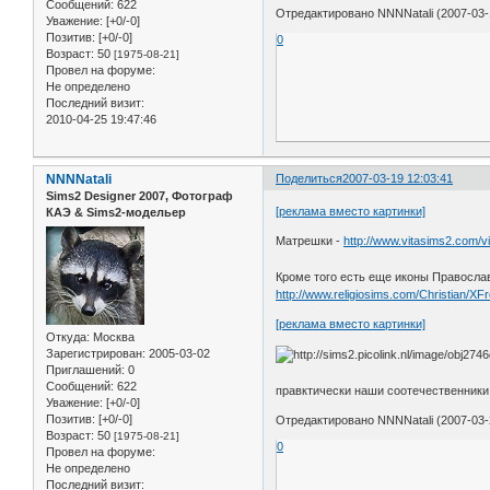
Сообщений:
622
Отредактировано NNNNatali (2007-03-
Уважение:
[+0/-0]
Позитив:
[+0/-0]
0
Возраст:
50
[1975-08-21]
Провел на форуме:
Не определено
Последний визит:
2010-04-25 19:47:46
NNNNatali
Поделиться
2007-03-19 12:03:41
Sims2 Designer 2007, Фотограф
[реклама вместо картинки]
КАЭ & Sims2-модельер
Матрешки -
http://www.vitasims2.com/v
Кроме того есть еще иконы Правосла
http://www.religiosims.com/Christian/XF
[реклама вместо картинки]
Откуда:
Москва
Зарегистрирован
: 2005-03-02
Приглашений:
0
Сообщений:
622
правктически наши соотечественники
Уважение:
[+0/-0]
Позитив:
[+0/-0]
Отредактировано NNNNatali (2007-03-
Возраст:
50
[1975-08-21]
0
Провел на форуме:
Не определено
Последний визит: