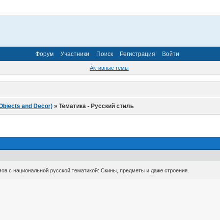
Форум
Участники
Поиск
Регистрация
Войти
Активные темы
Objects and Decor)
»
Тематика - Русский стиль
ов с национальной русской тематикой: Скины, предметы и даже строения.