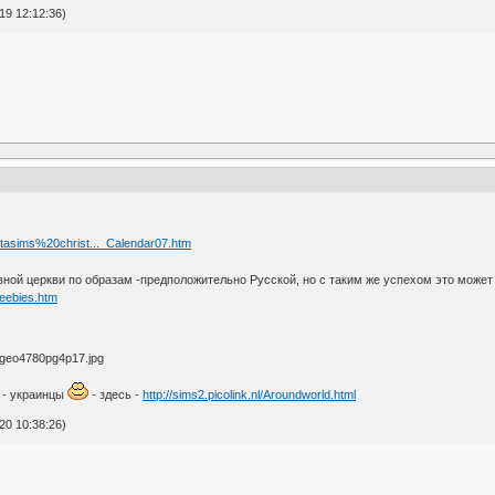
19 12:12:36)
itasims%20christ..._Calendar07.htm
вной церкви по образам -предположительно Русской, но с таким же успехом это може
reebies.htm
 - украинцы
- здесь -
http://sims2.picolink.nl/Aroundworld.html
20 10:38:26)