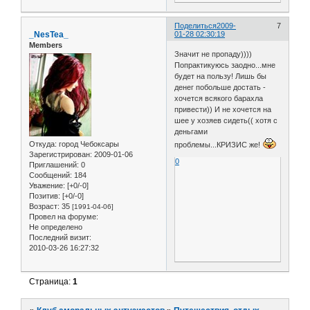
Поделиться
2009-
7
_NesTea_
01-28 02:30:19
Members
Значит не пропаду))))
Попрактикуюсь заодно...мне
будет на пользу! Лишь бы
денег побольше достать -
хочется всякого барахла
привести)) И не хочется на
шее у хозяев сидеть(( хотя с
деньгами
Откуда:
город Чебоксары
проблемы...КРИЗИС же!
Зарегистрирован
: 2009-01-06
0
Приглашений:
0
Сообщений:
184
Уважение:
[+0/-0]
Позитив:
[+0/-0]
Возраст:
35
[1991-04-06]
Провел на форуме:
Не определено
Последний визит:
2010-03-26 16:27:32
Страница:
1