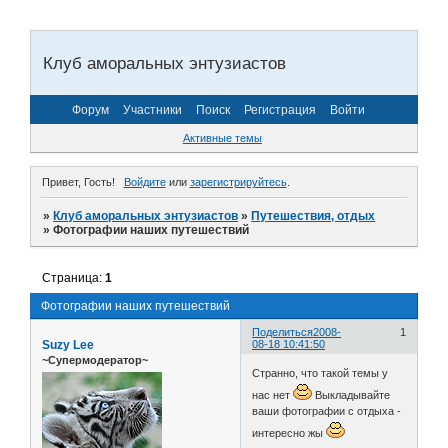
Клуб аморальных энтузиастов
Форум
Участники
Поиск
Регистрация
Войти
Активные темы
Привет, Гость!
Войдите
или
зарегистрируйтесь
.
»
Клуб аморальных энтузиастов
»
Путешествия, отдых
»
Фотографии наших путешествий
Страница:
1
Фотографии наших путешествий
Поделиться
2008-
1
Suzy Lee
08-18 10:41:50
~Супермодератор~
Странно, что такой темы у
нас нет
Выкладывайте
ваши фотографии с отдыха -
интересно жы