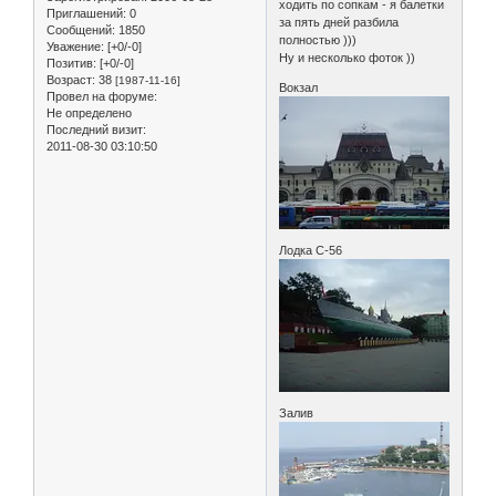
ходить по сопкам - я балетки
Приглашений:
0
за пять дней разбила
Сообщений:
1850
полностью )))
Уважение:
[+0/-0]
Ну и несколько фоток ))
Позитив:
[+0/-0]
Возраст:
38
[1987-11-16]
Вокзал
Провел на форуме:
Не определено
Последний визит:
2011-08-30 03:10:50
Лодка С-56
Залив