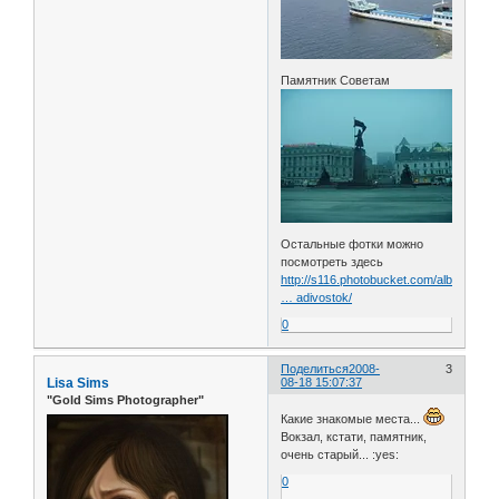
Памятник Советам
Остальные фотки можно
посмотреть здесь
http://s116.photobucket.com/albums/o12
… adivostok/
0
Поделиться
2008-
3
Lisa Sims
08-18 15:07:37
"Gold Sims Рhotographer"
Какие знакомые места...
Вокзал, кстати, памятник,
очень старый... :yes:
0