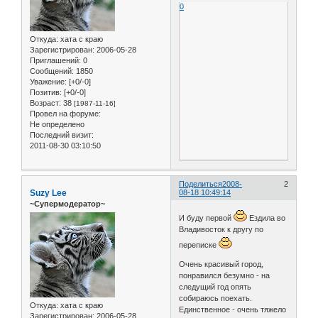
0
Откуда:
хата с краю
Зарегистрирован
: 2006-05-28
Приглашений:
0
Сообщений:
1850
Уважение:
[+0/-0]
Позитив:
[+0/-0]
Возраст:
38
[1987-11-16]
Провел на форуме:
Не определено
Последний визит:
2011-08-30 03:10:50
Поделиться
2008-
2
Suzy Lee
08-18 10:49:14
~Супермодератор~
И буду первой
Ездила во
Владивосток к другу по
переписке
Очень красивый город,
понравился безумно - на
следущий год опять
собираюсь поехать.
Откуда:
хата с краю
Единственное - очень тяжело
Зарегистрирован
: 2006-05-28