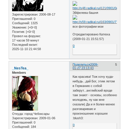
Эйфелева башня
Зарегистрирован
: 2006-08-17
Приглашений:
0
Сообщений:
1325
все фотографии мои
Уважение:
[+0/-0]
Позитив:
[+0/-0]
Отредактировано Катюха
Провел на форуме:
(2009-01-21 15:51:57)
17 часов 59 минут
Последний визит:
0
2025-11-10 21:44:58
Поделиться
2009-
5
_NesTea_
01-27 23:13:43
Members
Как красива! Тож хочу куда-
нибудь...дай Бог, этим летом
в Германию с собой
заберут...английский вроде
там знают - основы, особенно
молодежь, ну как мне
сказали) Да и я более-менее
разговариваю и
произношение хорошее
Откуда:
город Чебоксары
:blush3:
Зарегистрирован
: 2009-01-06
Приглашений:
0
0
Сообщений:
184